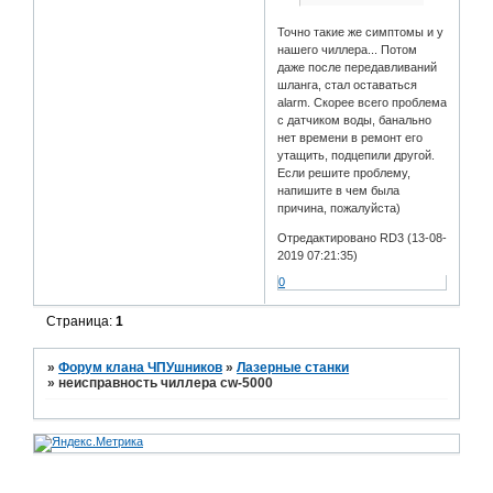
Точно такие же симптомы и у
нашего чиллера... Потом
даже после передавливаний
шланга, стал оставаться
alarm. Скорее всего проблема
с датчиком воды, банально
нет времени в ремонт его
утащить, подцепили другой.
Если решите проблему,
напишите в чем была
причина, пожалуйста)
Отредактировано RD3 (13-08-
2019 07:21:35)
0
Страница:
1
»
Форум клана ЧПУшников
»
Лазерные станки
»
неисправность чиллера cw-5000