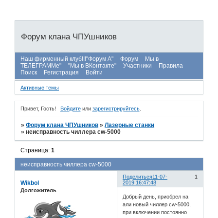
Форум клана ЧПУшников
Наш фирменный клуб!!!"Форум А"
Форум
Мы в
ТЕЛЕГРАММе"
"Мы в ВКонтакте"
Участники
Правила
Поиск
Регистрация
Войти
Активные темы
Привет, Гость!
Войдите
или
зарегистрируйтесь
.
»
Форум клана ЧПУшников
»
Лазерные станки
»
неисправность чиллера cw-5000
Страница:
1
неисправность чиллера cw-5000
Поделиться
11-07-
1
Wikbol
2019 16:47:48
Долгожитель
Добрый день, приобрел на
али новый чиллер cw-5000,
при включении постоянно