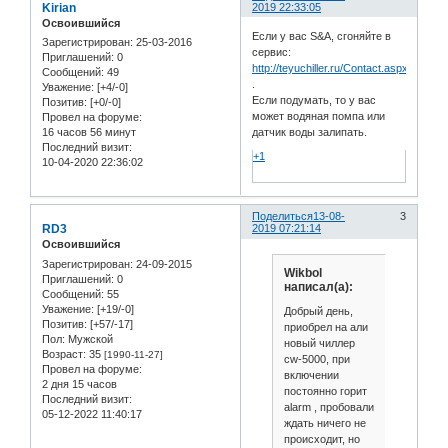
Kirian
2019 22:33:05
Освоившийся
Если у вас S&A, сгоняйте в
Зарегистрирован
: 25-03-2016
сервис:
Приглашений:
0
http://teyuchiller.ru/Contact.aspx
Сообщений:
49
.
Уважение:
[+4/-0]
Если подумать, то у вас
Позитив:
[+0/-0]
может водяная помпа или
Провел на форуме:
16 часов 56 минут
датчик воды залипать.
Последний визит:
+1
10-04-2020 22:36:02
Поделиться
13-08-
3
RD3
2019 07:21:14
Освоившийся
Зарегистрирован
: 24-09-2015
Wikbol
Приглашений:
0
написал(а):
Сообщений:
55
Уважение:
[+19/-0]
Добрый день,
Позитив:
[+57/-17]
приобрел на али
Пол:
Мужской
новый чиллер
Возраст:
35
[1990-11-27]
cw-5000, при
Провел на форуме:
включении
2 дня 15 часов
постоянно горит
Последний визит:
alarm , пробовали
05-12-2022 11:40:17
ждать ничего не
происходит, но