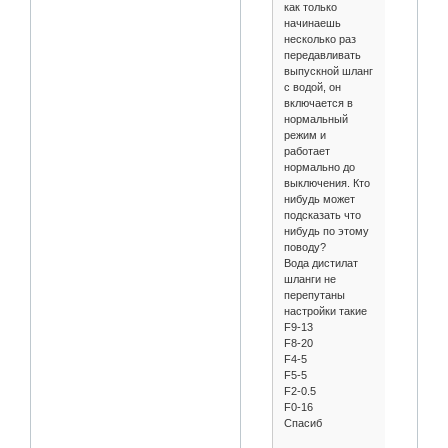
как только
начинаешь
несколько раз
передавливать
выпускной шланг
с водой, он
включается в
нормальный
режим и
работает
нормально до
выключения. Кто
нибудь может
подсказать что
нибудь по этому
поводу?
Вода дистилат
шланги не
перепутаны
настройки такие
F9-13
F8-20
F4-5
F5-5
F2-0.5
F0-16
Спасиб