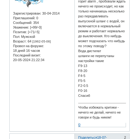
горит alarm , пробовали ждать
ничего не происходит, но как
только начинаешь несколько
Зарегистрирован
: 30-04-2014
раз передавливать
Приглашений:
0
выпускной шланг с водой, он
Сообщений:
354
включается в нормальный
Уважение:
[+99/-0]
режим и работает нормально
Позитив:
[+71/-5]
до выключения. Кто нибудь
Пол:
Мужской
может подсказать что нибудь
Возраст:
64
[1962-05-06]
Провел на форуме:
по этому поводу?
18 дней 16 часов
Вода дистилат
Последний визит:
шланги не перепутаны
20-05-2024 21:22:34
настройки такие
F9-13
F8-20
F4-5
F5-5
F2-0.5
F0-16
Спасиб
Чтобы избежать критики -
ничего не делай, ничего не
говори и будь никем!
0
Поделиться
18-07-
2