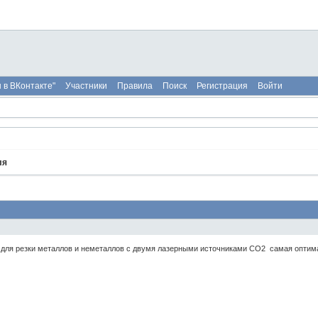
 в ВКонтакте"
Участники
Правила
Поиск
Регистрация
Войти
ля
к для резки металлов и неметаллов с двумя лазерными источниками СO2 самая оптим