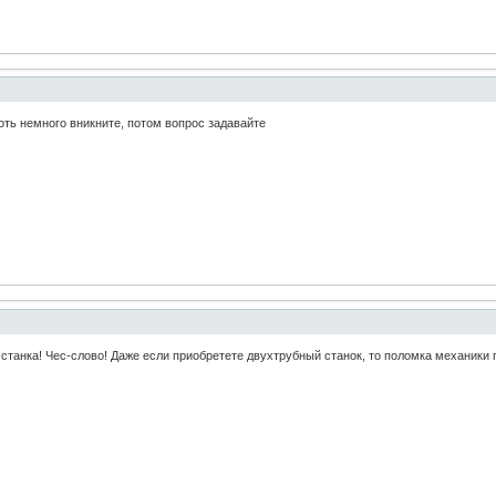
оть немного вникните, потом вопрос задавайте
станка! Чес-слово! Даже если приобретете двухтрубный станок, то поломка механики п