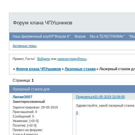
Форум клана ЧПУшников
Наш фирменный клуб!!!"Форум А"
Форум
Мы в ТЕЛЕГРАММе"
"Мы
Активные темы
Привет, Гость!
Войдите
или
зарегистрируйтесь
.
»
Форум клана ЧПУшников
»
Лазерные станки
»
Лазерный станок д
Страница:
1
Лазерный станок для
Лилия3007
Поделиться
31-05-2019 15:09:05
Заинтересованный
Здравствуйте, какой лазерный стано
Зарегистрирован
: 29-05-2019
Приглашений:
0
0
Сообщений:
5
Уважение:
[+0/-0]
Позитив:
[+0/-0]
Провел на форуме:
3 часа 4 минуты