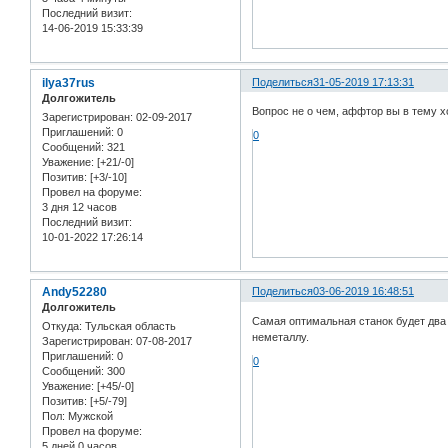
Последний визит:
14-06-2019 15:33:39
ilya37rus
Поделиться
31-05-2019 17:13:31
Долгожитель
Вопрос не о чем, аффтор вы в тему х
Зарегистрирован
: 02-09-2017
Приглашений:
0
0
Сообщений:
321
Уважение:
[+21/-0]
Позитив:
[+3/-10]
Провел на форуме:
3 дня 12 часов
Последний визит:
10-01-2022 17:26:14
Andy52280
Поделиться
03-06-2019 16:48:51
Долгожитель
Самая оптимальная станок будет два 
Откуда:
Тульская область
неметаллу.
Зарегистрирован
: 07-08-2017
Приглашений:
0
0
Сообщений:
300
Уважение:
[+45/-0]
Позитив:
[+5/-79]
Пол:
Мужской
Провел на форуме:
5 дней 0 часов