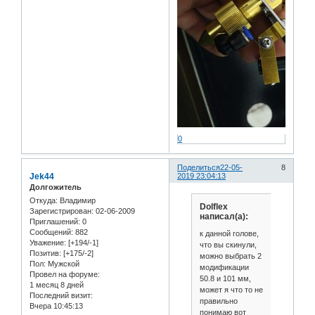
0
Поделиться
22-05-
8
Jek44
2019 23:04:13
Долгожитель
Откуда:
Владимир
Dolflex
Зарегистрирован
: 02-06-2009
написал(а):
Приглашений:
0
Сообщений:
882
к данной голове,
Уважение:
[+194/-1]
что вы скинули,
Позитив:
[+175/-2]
можно выбрать 2
Пол:
Мужской
модификации
Провел на форуме:
50.8 и 101 мм,
1 месяц 8 дней
может я что то не
Последний визит:
правильно
Вчера 10:45:13
понимаю вот