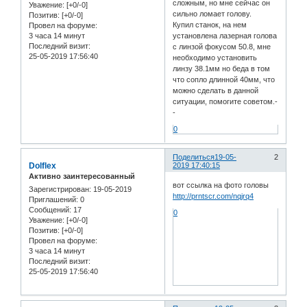
сложным, но мне сейчас он
Уважение:
[+0/-0]
сильно ломает голову.
Позитив:
[+0/-0]
Купил станок, на нем
Провел на форуме:
3 часа 14 минут
установлена лазерная голова
Последний визит:
с линзой фокусом 50.8, мне
25-05-2019 17:56:40
необходимо установить
линзу 38.1мм но беда в том
что сопло длинной 40мм, что
можно сделать в данной
ситуации, помогите советом.-
-
0
Поделиться
19-05-
2
Dolflex
2019 17:40:15
Активно заинтересованный
вот ссылка на фото головы
Зарегистрирован
: 19-05-2019
http://prntscr.com/nqjrq4
Приглашений:
0
Сообщений:
17
0
Уважение:
[+0/-0]
Позитив:
[+0/-0]
Провел на форуме:
3 часа 14 минут
Последний визит:
25-05-2019 17:56:40