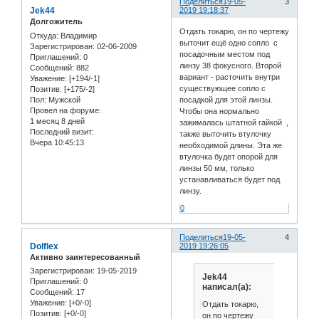
Поделиться
19-05-
3
Jek44
2019 19:18:37
Долгожитель
Отдать токарю, он по чертежу
Откуда:
Владимир
выточит ещё одно сопло с
Зарегистрирован
: 02-06-2009
посадочным местом под
Приглашений:
0
линзу 38 фокусного. Второй
Сообщений:
882
вариант - расточить внутри
Уважение:
[+194/-1]
существующее сопло с
Позитив:
[+175/-2]
Пол:
Мужской
посадкой для этой линзы.
Провел на форуме:
Чтобы она нормально
1 месяц 8 дней
зажималась штатной гайкой ,
Последний визит:
также выточить втулочку
Вчера 10:45:13
необходимой длины. Эта же
втулочка будет опорой для
линзы 50 мм, только
устанавливаться будет под
линзу.
0
Поделиться
19-05-
4
Dolflex
2019 19:26:05
Активно заинтересованный
Зарегистрирован
: 19-05-2019
Jek44
Приглашений:
0
написал(а):
Сообщений:
17
Уважение:
[+0/-0]
Отдать токарю,
Позитив:
[+0/-0]
он по чертежу