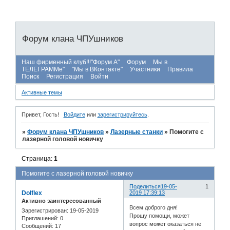
Форум клана ЧПУшников
Наш фирменный клуб!!!"Форум А"
Форум
Мы в
ТЕЛЕГРАММе"
"Мы в ВКонтакте"
Участники
Правила
Поиск
Регистрация
Войти
Активные темы
Привет, Гость!
Войдите
или
зарегистрируйтесь
.
»
Форум клана ЧПУшников
»
Лазерные станки
»
Помогите с
лазерной головой новичку
Страница:
1
Помогите с лазерной головой новичку
Поделиться
19-05-
1
Dolflex
2019 17:39:13
Активно заинтересованный
Всем доброго дня!
Зарегистрирован
: 19-05-2019
Прошу помощи, может
Приглашений:
0
вопрос может оказаться не
Сообщений:
17