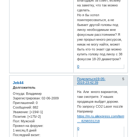
Благодарю за совет, возьму
на заметку, что так можно
сделать.
Но я бы хотел
поинтересоваться, а не
бывает другой головы под
линзу необходимым мне
фокусным расстоянием? Я
уже прорыл много ресурсов,
никак не могу найти, может
быть кто-то знает где можно
купить голову под линзу с 38
фокусом 18-20 диаметром?
0
Поделиться
19-05-
5
Jek44
2019 23:42:39
Долгожитель
На Али много вариантов,
Откуда:
Владимир
там смотрите. У наших
Зарегистрирован
: 02-06-2009
продавцов выйдет дороже.
Приглашений:
0
По запросу CO2 Laser nozzle
Сообщений:
882
Например
Уважение:
[+194/-1]
https://m.ru.aliexpress.com/item/328680
Позитив:
[+175/-2]
Пол:
Мужской
… 8298331218
Провел на форуме:
0
1 месяц 8 дней
Последний визит: