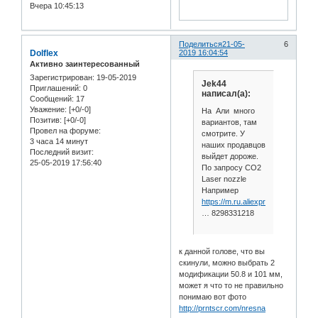
Вчера 10:45:13
Поделиться
21-05-
6
Dolflex
2019 16:04:54
Активно заинтересованный
Зарегистрирован
: 19-05-2019
Jek44
Приглашений:
0
написал(а):
Сообщений:
17
Уважение:
[+0/-0]
На Али много
Позитив:
[+0/-0]
вариантов, там
Провел на форуме:
смотрите. У
3 часа 14 минут
наших продавцов
Последний визит:
выйдет дороже.
25-05-2019 17:56:40
По запросу CO2
Laser nozzle
Например
https://m.ru.aliexpress.com/item/
… 8298331218
к данной голове, что вы
скинули, можно выбрать 2
модификации 50.8 и 101 мм,
может я что то не правильно
понимаю вот фото
http://prntscr.com/nresna