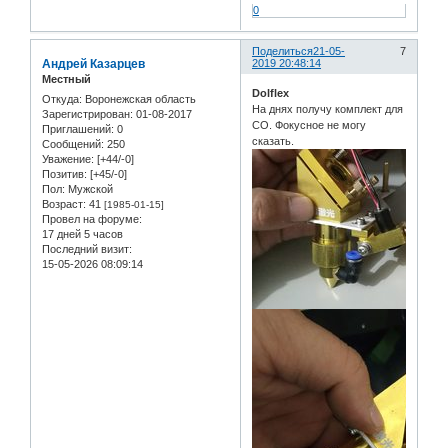
0
Поделиться
21-05-
7
Андрей Казарцев
2019 20:48:14
Местный
Dolflex
Откуда:
Воронежская область
На днях получу комплект для
Зарегистрирован
: 01-08-2017
СО. Фокусное не могу
Приглашений:
0
сказать.
Сообщений:
250
Уважение:
[+44/-0]
Позитив:
[+45/-0]
Пол:
Мужской
Возраст:
41
[1985-01-15]
Провел на форуме:
17 дней 5 часов
Последний визит:
15-05-2026 08:09:14