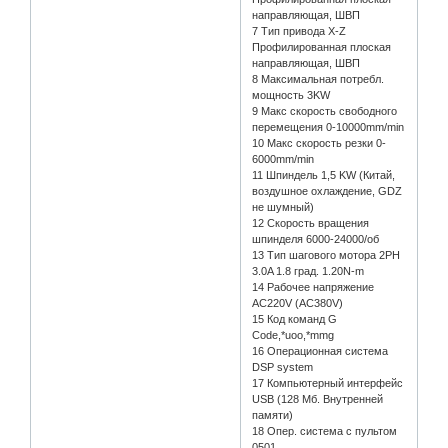
направляющая, ШВП
7 Тип привода X-Z
Профилированная плоская
направляющая, ШВП
8 Максимальная потребл.
мощность 3KW
9 Макс скорость свободного
перемещения 0-10000mm/min
10 Макс скорость резки 0-
6000mm/min
11 Шпиндель 1,5 KW (Китай,
воздушное охлаждение, GDZ
не шумный)
12 Скорость вращения
шпинделя 6000-24000/об
13 Тип шагового мотора 2PH
3.0A 1.8 град. 1.20N-m
14 Рабочее напряжение
AC220V (AC380V)
15 Код команд G
Code,*uoo,*mmg
16 Операционная система
DSP system
17 Компьютерный интерфейс
USB (128 Мб. Внутренней
памяти)
18 Опер. система с пультом
0501