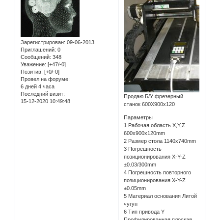
Зарегистрирован
: 09-06-2013
Приглашений:
0
Сообщений:
348
Уважение:
[+47/-0]
Позитив:
[+0/-0]
Провел на форуме:
6 дней 4 часа
Последний визит:
Продаю Б/У фрезерный
15-12-2020 10:49:48
станок 600Х900х120
Параметры
1 Рабочая область X,Y,Z
600x900x120mm
2 Размер стола 1140x740mm
3 Погрешность
позиционирования X-Y-Z
±0.03/300mm
4 Погрешность повторного
позиционирования X-Y-Z
±0.05mm
5 Материал основания Литой
чугун
6 Тип привода Y
Профилированная плоская