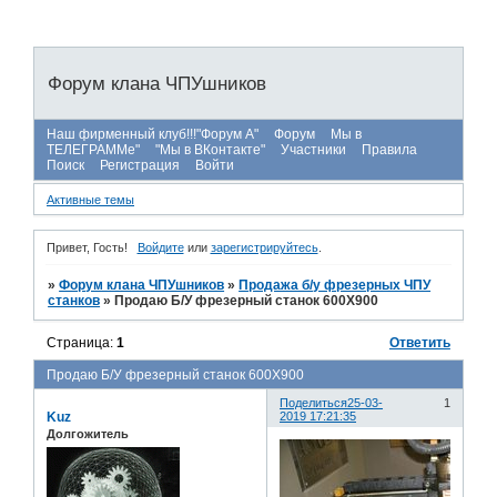
Форум клана ЧПУшников
Наш фирменный клуб!!!"Форум А"
Форум
Мы в
ТЕЛЕГРАММе"
"Мы в ВКонтакте"
Участники
Правила
Поиск
Регистрация
Войти
Активные темы
Привет, Гость!
Войдите
или
зарегистрируйтесь
.
»
Форум клана ЧПУшников
»
Продажа б/у фрезерных ЧПУ
станков
»
Продаю Б/У фрезерный станок 600Х900
Страница:
1
Ответить
Продаю Б/У фрезерный станок 600Х900
Поделиться
25-03-
1
Kuz
2019 17:21:35
Долгожитель