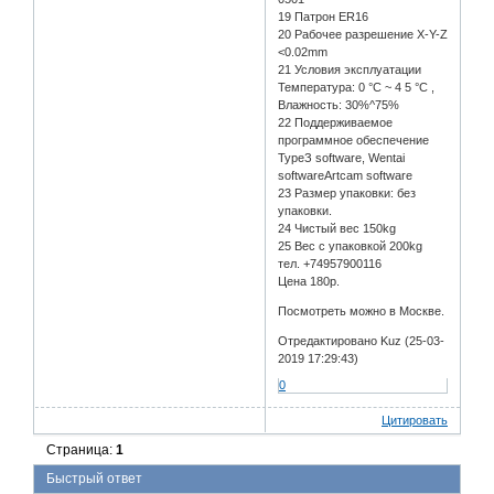
19 Патрон ER16
20 Рабочее разрешение X-Y-Z
<0.02mm
21 Условия эксплуатации
Температура: 0 °C ~ 4 5 °C ,
Влажность: 30%^75%
22 Поддерживаемое
программное обеспечение
ТуреЗ software, Wentai
softwareArtcam software
23 Размер упаковки: без
упаковки.
24 Чистый вес 150kg
25 Вес с упаковкой 200kg
тел. +74957900116
Цена 180р.
Посмотреть можно в Москве.
Отредактировано Kuz (25-03-
2019 17:29:43)
0
Цитировать
Страница:
1
Быстрый ответ