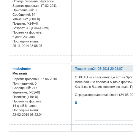
Откуда:
Украина, Черкассы
Зарегистрирован
: 17-02-2011
Приглашений:
0
Сообщений:
54
Уважение:
[+10/-0]
Позитив:
[+24/-4]
Возраст:
41
[1984-12-29]
Провел на форуме:
6 дней 23 часа
Последний визит:
25-11-2014 23:08:25
maksimdm
Поделиться
24-03-2011 20:08:07
Местный
С PCAD не сталкивался,а вот из Sprint
Зарегистрирован
: 27-06-2010
меня больше проблем было с фрезой-н
Приглашений:
0
Как быть с Вашим софтом-не знаю. П
Сообщений:
277
Уважение:
[+31/-0]
Отредактировано maksimdm (24-03-201
Позитив:
[+19/-0]
Провел на форуме:
0
14 дней 8 часов
Последний визит:
22-02-2019 08:22:04