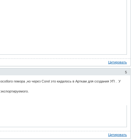
Цитировать
5
з особого гемора ,но через Corel это кидалось в Арткам для создания УП . У
 экспортируемого.
Цитировать