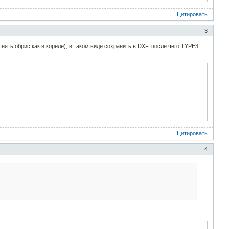
Цитировать
3
ять обрис как в кореле), в таком виде сохранить в DXF, после чего TYPE3
Цитировать
4