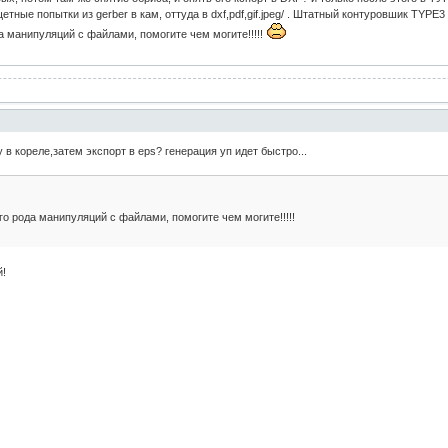
етные попытки из gerber в кам, оттуда в dxf,pdf,gif.jpeg/ . Штатный контуровшик TYPE3
а манипуляций с файлами, помогите чем могите!!!!!
 в кореле,затем экспорт в eps? генерация уп идет быстро...
го рода манипуляций с файлами, помогите чем могите!!!!!
й!