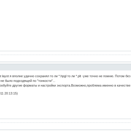
 layot я вполне удачно сохранял то ли *.hpgl то ли *.plt -уже точно не помню. Потом бе
е было подходящей по "тонкости"...
робуйте другие форматы и настройки экспорта.Возможно,проблема именно в качестве
1 20:13:15)