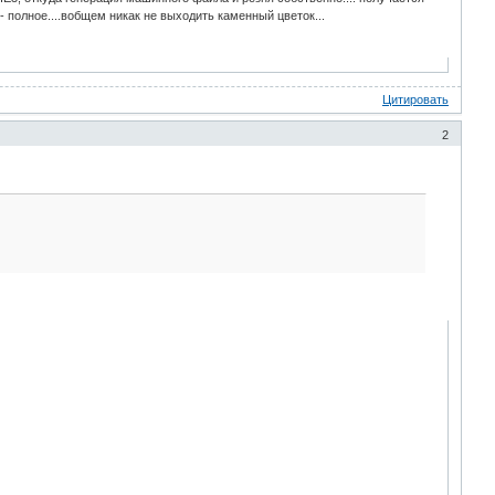
 - полное....вобщем никак не выходить каменный цветок...
Цитировать
2