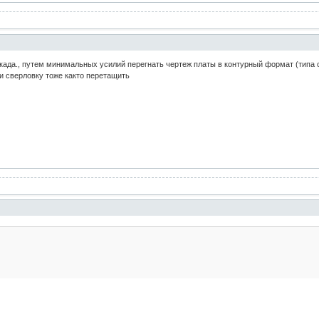
када., путем минимальных усилий перегнать чертеж платы в контурный формат (типа сн
 и сверловку тоже както перетащить