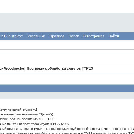
 в ВКонтакте"
Участники
Правила
Поиск
Регистрация
Войти
ок Woodpecker Программа обработки файлов TYPE3
сему не пинайте сильно!
 экзотическим названием "Дятел"))
тловое, под нащзвание мNYPE 3 EDiT
ание печатных плат. трассируем в PCAD2006.
ций привел видимо в тупик, т.к. пока нормальный способ вырезать чтото походее на п
х, потом там-же снятие обриса, и опять его кспорт в DXF? и только после этого в ТУ