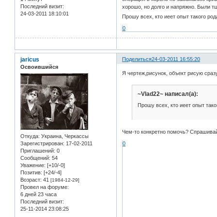
Последний визит:
хорошо, но долго и напряжно. Были тщ
24-03-2011 18:10:01
Прошу всех, кто иеет опыт такого род
0
jaricus
Поделиться
24-03-2011 16:55:20
Освоившийся
Я чертеж,рисунок, объект рисую сразу
~Vlad22~ написал(а):
Прошу всех, кто иеет опыт тако
Чем-то конкретно помочь? Спрашива
Откуда:
Украина, Черкассы
0
Зарегистрирован
: 17-02-2011
Приглашений:
0
Сообщений:
54
Уважение:
[+10/-0]
Позитив:
[+24/-4]
Возраст:
41
[1984-12-29]
Провел на форуме:
6 дней 23 часа
Последний визит:
25-11-2014 23:08:25