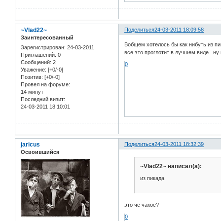
~Vlad22~
Поделиться
24-03-2011 18:09:58
Заинтересованный
Вобщем хотелось бы как нибуть из пи
Зарегистрирован
: 24-03-2011
все это проглотит в лучшем виде...ну
Приглашений:
0
Сообщений:
2
0
Уважение:
[+0/-0]
Позитив:
[+0/-0]
Провел на форуме:
14 минут
Последний визит:
24-03-2011 18:10:01
jaricus
Поделиться
24-03-2011 18:32:39
Освоившийся
~Vlad22~ написал(а):
из пикада
это че чакое?
0