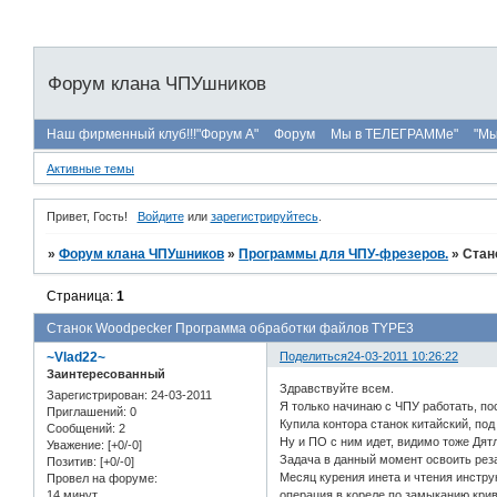
Форум клана ЧПУшников
Наш фирменный клуб!!!"Форум А"
Форум
Мы в ТЕЛЕГРАММе"
"Мы
Активные темы
Привет, Гость!
Войдите
или
зарегистрируйтесь
.
»
Форум клана ЧПУшников
»
Программы для ЧПУ-фрезеров.
»
Стан
Страница:
1
Станок Woodpecker Программа обработки файлов TYPE3
~Vlad22~
Поделиться
24-03-2011 10:26:22
Заинтересованный
Здравствуйте всем.
Зарегистрирован
: 24-03-2011
Я только начинаю с ЧПУ работать, по
Приглашений:
0
Купила контора станок китайский, под
Сообщений:
2
Ну и ПО с ним идет, видимо тоже Дя
Уважение:
[+0/-0]
Задача в данный момент освоить рез
Позитив:
[+0/-0]
Месяц курения инета и чтения инструк
Провел на форуме:
14 минут
операция в кореле по замыканию кривы