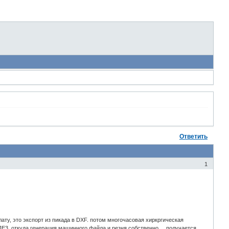
Ответить
1
лату, это экспорт из пикада в DXF. потом многочасовая хиркргическая
ПЕ3, откуда генерация машинного файла и резня собственно.... получается