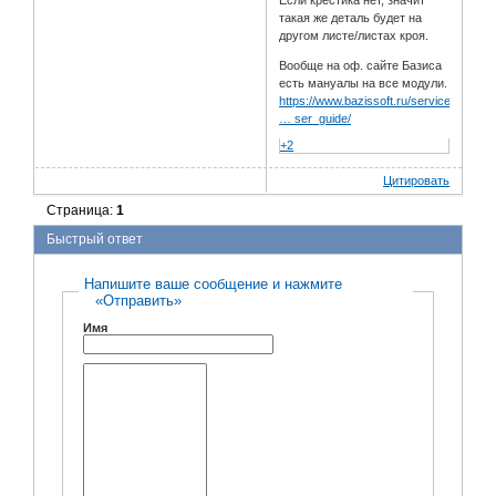
Если крестика нет, значит
такая же деталь будет на
другом листе/листах кроя.
Вообще на оф. сайте Базиса
есть мануалы на все модули.
https://www.bazissoft.ru/service/file_a
… ser_guide/
+2
Цитировать
Страница:
1
Быстрый ответ
Напишите ваше сообщение и нажмите
«Отправить»
Имя