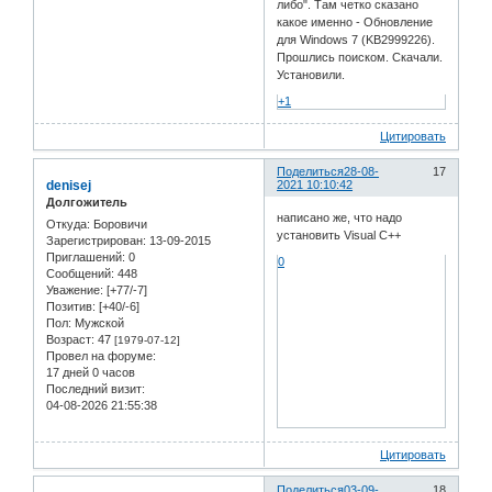
либо". Там четко сказано
какое именно - Обновление
для Windows 7 (KB2999226).
Прошлись поиском. Скачали.
Установили.
+1
Цитировать
Поделиться
28-08-
17
denisej
2021 10:10:42
Долгожитель
написано же, что надо
Откуда:
Боровичи
установить Visual C++
Зарегистрирован
: 13-09-2015
Приглашений:
0
0
Сообщений:
448
Уважение:
[+77/-7]
Позитив:
[+40/-6]
Пол:
Мужской
Возраст:
47
[1979-07-12]
Провел на форуме:
17 дней 0 часов
Последний визит:
04-08-2026 21:55:38
Цитировать
Поделиться
03-09-
18