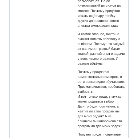
пользоваться. Но её
возможностей не хватит на
многое. Поэтому придётся
искать ещё пару-тройку
других для решения всего
спектра имеющихся задач.
И самое главное, никто не
сможет помочь человеку с
выбором. Потому что каждый
из нас имеет разный багаж
знаний, разный опыт и задачи
у всех немного разные. И
разные объёмы.
Поэтому предлагаю
самостоятельно смотреть в
сети всяки видео обучающие.
Присматриваться, пробовать,
выбирать.
И вот только тогда, в муках
может родиться выбор.
Да и то будут сомнения: а
хватит ли этой программы
для моих задач? А не
слишком ли наворочена эта
программа для моих задач?
Попутно придёт понимание