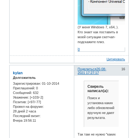
(У меня Windows 7, x64, ).
Кто знает как поставить в
моей ситуации скетчап-
подскажите плиз.
0
Цитировать
Поделиться
26-08-
16
kylan
2021 17:27:17
Долгожитель
Зарегистрирован
: 01-10-2014
Свирель
Приглашений:
0
написал(а):
Сообщений:
632
Уважение:
[+103/-2]
Поиск и
Позитив:
[+97/-77]
установка каких
Провел на форуме:
либо обновлений
28 дней 2 часа
вручную не дают
Последний визит:
результата.
Вчера 19:56:11
Так там не нужно "каких