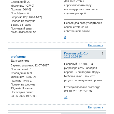
Для того чтобы
Сообщений:
20
спроектировать пару
Уважение:
[+27/-0]
нестандартных шкафов и
Позитив:
[+9/-0]
Пол:
Мужской
сделать раскрой.
Возраст:
42
[1984-04-17]
Провел на форуме:
Нельзя два раза убедиться в
1 день 14 часов
одном и том же на
Последний визит:
собственном опыте.
09-11-2023 08:54:53
0
Цитировать
Поделиться
21-01-
2
profiserge
2019 20:26:36
Долгожитель
Попробуй PRO100, на
Зарегистрирован
: 12-07-2017
рутрекере есть народная
Приглашений:
0
версия . Или погугли Форум
Сообщений:
639
Мебельщиков - там есть
Уважение:
[+386/-2]
раздел посвященный прогам.
Позитив:
[+44/-1]
Провел на форуме:
Отредактировано profiserge
13 дней 11 часов
(21-01-2019 20:56:33)
Последний визит:
23-06-2026 19:27:03
+1
Цитировать