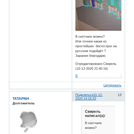
В скетчапе можно?
Или точнее-какая из
простейших беспл.прог на
русском подойдёт ?
Заранее благодарю.
Отредактировано Свирель
(10-12-2020 21:40:16)
0
Цитировать
Поделиться
11-12-
13
TATAPNH
2020 14:16:33
Долгожитель
Свирель
написал(а):
В скетчапе
можно?