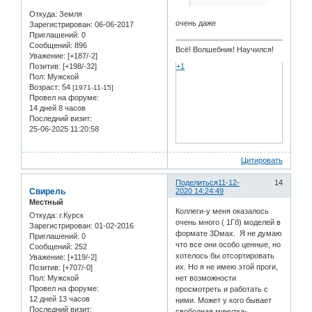
Откуда:
Земля
очень даже
Зарегистрирован
: 06-06-2017
Приглашений:
0
Сообщений:
896
Всё! Волшебник! Научился!
Уважение:
[+187/-2]
Позитив:
[+198/-32]
+1
Пол:
Мужской
Возраст:
54
[1971-11-15]
Провел на форуме:
14 дней 8 часов
Последний визит:
25-06-2025 11:20:58
Цитировать
Поделиться
11-12-
14
Свирель
2020 14:24:49
Местный
Коллеги-у меня оказалось
Откуда:
г.Курск
очень много ( 1Гб) моделей в
Зарегистрирован
: 01-02-2016
формате 3Dмах. Я не думаю
Приглашений:
0
что все они особо ценные, но
Сообщений:
252
хотелось бы отсортировать
Уважение:
[+119/-2]
их. Но я не имею этой проги,
Позитив:
[+707/-0]
Пол:
Мужской
нет возможности
Провел на форуме:
просмотреть и работать с
12 дней 13 часов
ними. Может у кого бывает
Последний визит:
свободная минутка-