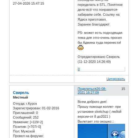
27-04-2026 15:47:15
переделать в STL. Понятное
дело-всё что понравится-
забираем себе. Ссылку на
Ядиск приготовил.
Заранее благодарю!
PS- может есть подходящая
тема для этго-очень просил
бы Админа туда перенести!
Отредактировано Свирель
(11-12-2020 14:26:49)
0
Цитировать
Поделиться
26-08-
15
Свирель
2021 16:27:09
Местный
Всем доброго дня!
Откуда:
г.Курск
Прошу помощи коллег- при
Зарегистрирован
: 01-02-2016
установке sketchup ( любой
Приглашений:
0
версии-от 8 до2021 )
Сообщений:
252
Вылетает это окошко:::
Уважение:
[+119/-2]
Позитив:
[+707/-0]
Пол:
Мужской
Провел на форуме: