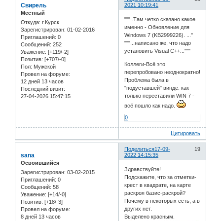
Свирель
2021 10:19:41
Местный
"""..Там четко сказано какое
Откуда:
г.Курск
именно - Обновление для
Зарегистрирован
: 01-02-2016
Windows 7 (KB2999226). ..."
Приглашений:
0
"""...написано же, что надо
Сообщений:
252
установить Visual C++..."""
Уважение:
[+119/-2]
Позитив:
[+707/-0]
Коллеги-Всё это
Пол:
Мужской
перепробовано неоднократно!
Провел на форуме:
Проблема была в
12 дней 13 часов
"подуставшей" винде. как
Последний визит:
только переставили WIN 7 -
27-04-2026 15:47:15
всё пошло как надо.
0
Цитировать
Поделиться
17-09-
19
sana
2022 14:15:35
Освоившийся
Здравствуйте!
Зарегистрирован
: 03-02-2015
Подскажите, что за отметки-
Приглашений:
0
крест в квадрате, на карте
Сообщений:
58
раскроя базис-раскрой?
Уважение:
[+14/-0]
Почему в некоторых есть, а в
Позитив:
[+18/-3]
других нет.
Провел на форуме:
8 дней 13 часов
Выделено красным.