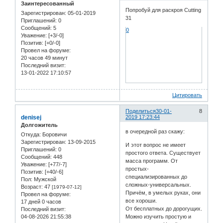
Заинтересованный
Попробуй для раскроя Cutting
Зарегистрирован
: 05-01-2019
31
Приглашений:
0
Сообщений:
5
0
Уважение:
[+3/-0]
Позитив:
[+0/-0]
Провел на форуме:
20 часов 49 минут
Последний визит:
13-01-2022 17:10:57
Цитировать
Поделиться
30-01-
8
denisej
2019 17:23:44
Долгожитель
в очередной раз скажу:
Откуда:
Боровичи
Зарегистрирован
: 13-09-2015
И этот вопрос не имеет
Приглашений:
0
простого ответа. Существует
Сообщений:
448
масса программ. От
Уважение:
[+77/-7]
простых-
Позитив:
[+40/-6]
специализированных до
Пол:
Мужской
сложных-универсальных.
Возраст:
47
[1979-07-12]
Причём, в умелых руках, они
Провел на форуме:
все хороши.
17 дней 0 часов
От бесплатных до дорогущих.
Последний визит:
04-08-2026 21:55:38
Можно изучить простую и