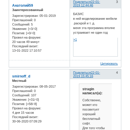
Поделиться
22-01-
3
Анатолий59
2019 12:44:46
Заинтересованный
БАЗИС
Зарегистрирован
: 05-01-2019
в ней моделирование мебели
Приглашений:
0
.раскрой и т. д.
Сообщений:
5
меня эта программа вполне
Уважение:
[+3/-0]
устраивает не один год
Позитив:
[+0/-0]
Провел на форуме:
+1
20 часов 49 минут
Последний визит:
13-01-2022 17:10:57
Цитировать
Поделиться
22-01-
4
smirnoff_d
2019 15:45:16
Местный
Зарегистрирован
: 08-05-2017
stragin
Приглашений:
0
написал(а):
Сообщений:
107
Уважение:
[+31/-0]
Собственно,
Позитив:
[+58/-8]
может кто
Провел на форуме:
посоветует
4 дня 15 часов
хороший
Последний визит:
бесплатный
30-06-2020 07:09:29
софт.
Для того чтобы