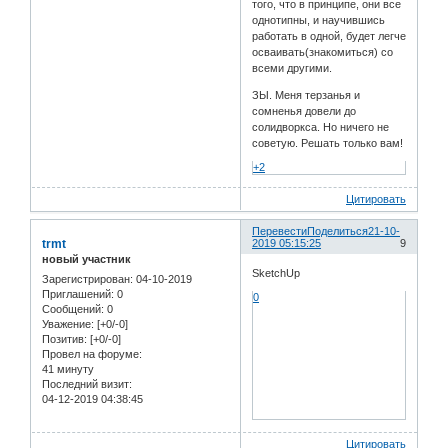
того, что в принципе, они все
однотипны, и научившись
работать в одной, будет легче
осваивать(знакомиться) со
всеми другими.
ЗЫ. Меня терзанья и
сомненья довели до
солидворкса. Но ничего не
советую. Решать только вам!
+2
Цитировать
Перевести
Поделиться
21-10-
trmt
2019 05:15:25
9
новый участник
SketchUp
Зарегистрирован
: 04-10-2019
Приглашений:
0
0
Сообщений:
0
Уважение:
[+0/-0]
Позитив:
[+0/-0]
Провел на форуме:
41 минуту
Последний визит:
04-12-2019 04:38:45
Цитировать