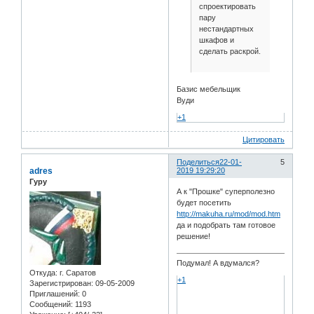
спроектировать
пару
нестандартных
шкафов и
сделать раскрой.
Базис мебельщик
Вуди
+1
Цитировать
Поделиться
22-01-
5
adres
2019 19:29:20
Гуру
А к "Прошке" суперполезно
будет посетить
http://makuha.ru/mod/mod.htm
да и подобрать там готовое
решение!
Подумал! А вдумался?
Откуда:
г. Саратов
+1
Зарегистрирован
: 09-05-2009
Приглашений:
0
Сообщений:
1193