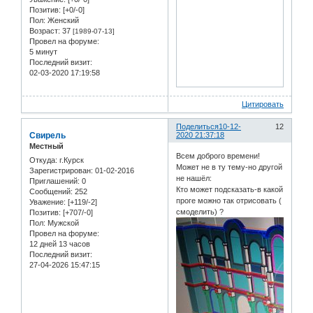
Позитив:
[+0/-0]
Пол:
Женский
Возраст:
37
[1989-07-13]
Провел на форуме:
5 минут
Последний визит:
02-03-2020 17:19:58
Цитировать
Поделиться
10-12-
12
Свирель
2020 21:37:18
Местный
Всем доброго времени!
Откуда:
г.Курск
Может не в ту тему-но другой
Зарегистрирован
: 01-02-2016
не нашёл:
Приглашений:
0
Кто может подсказать-в какой
Сообщений:
252
проге можно так отрисовать (
Уважение:
[+119/-2]
смоделить) ?
Позитив:
[+707/-0]
Пол:
Мужской
Провел на форуме:
12 дней 13 часов
Последний визит:
27-04-2026 15:47:15