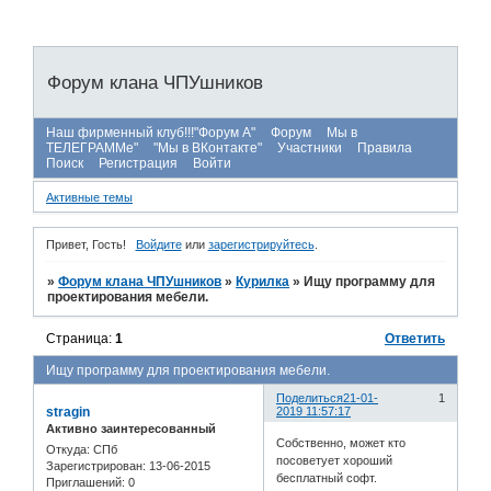
Форум клана ЧПУшников
Наш фирменный клуб!!!"Форум А"
Форум
Мы в
ТЕЛЕГРАММе"
"Мы в ВКонтакте"
Участники
Правила
Поиск
Регистрация
Войти
Активные темы
Привет, Гость!
Войдите
или
зарегистрируйтесь
.
»
Форум клана ЧПУшников
»
Курилка
»
Ищу программу для
проектирования мебели.
Страница:
1
Ответить
Ищу программу для проектирования мебели.
Поделиться
21-01-
1
stragin
2019 11:57:17
Активно заинтересованный
Собственно, может кто
Откуда:
СПб
посоветует хороший
Зарегистрирован
: 13-06-2015
бесплатный софт.
Приглашений:
0