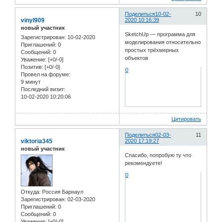
Поделиться
10-02-
10
vinyl909
2020 10:16:39
новый участник
SketchUp — программа для
Зарегистрирован
: 10-02-2020
моделирования относительно
Приглашений:
0
простых трёхмерных
Сообщений:
0
объектов
Уважение:
[+0/-0]
Позитив:
[+0/-0]
0
Провел на форуме:
9 минут
Последний визит:
10-02-2020 10:20:06
Цитировать
Поделиться
02-03-
11
viktoria345
2020 17:19:27
новый участник
Спасибо, попробую ту что
рекомендуете!
0
Откуда:
Россия Барнаул
Зарегистрирован
: 02-03-2020
Приглашений:
0
Сообщений:
0
Уважение:
[+0/-0]