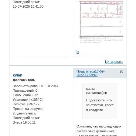
Последний визит:
16-07-2026 15:41:55
0
Цитировать
Поделиться
17-09-
20
kylan
2022 17:59:48
Долгожитель
Зарегистрирован
: 01-10-2014
sana
Приглашений:
0
написал(а):
Сообщений:
632
Уважение:
[+103/-2]
Подскажите, что
Позитив:
[+97/-77]
за отметки- крест
Провел на форуме:
в квадрате
28 дней 2 часа
Последний визит:
Вчера 19:56:11
Означает, что на следующих
листах этих деталей нет.