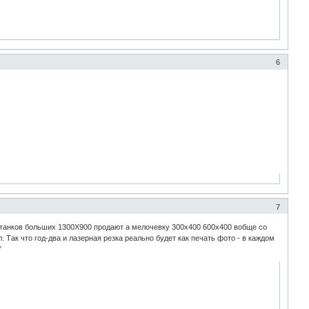
6
7
 станков больших 1300Х900 продают а мелочевку 300х400 600х400 вобще со
 Так что год-два и лазерная резка реально будет как печать фото - в каждом
"