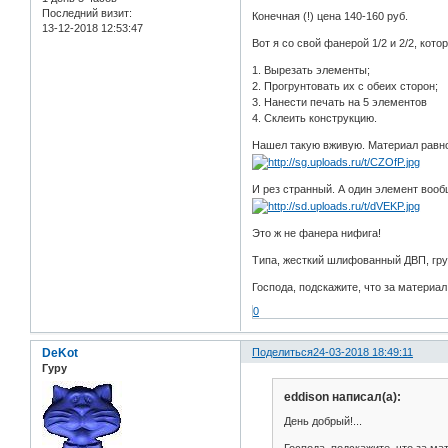
Последний визит:
Конечная (!) цена 140-160 руб.
13-12-2018 12:53:47
Вот я со свой фанерой 1/2 и 2/2, кото
1. Вырезать элементы;
2. Прогрунтовать их с обеих сторон;
3. Нанести печать на 5 элементов
4. Склеить конструкцию.
Нашел такую вживую. Материал равно
И рез странный. А один элемент воо
Это ж не фанера нифига!
Типа, жесткий шлифованный ДВП, грун
Господа, подскажите, что за материал,
0
DeKot
Поделиться
24-03-2018 18:49:11
Гуру
eddison написал(а):
День добрый!...
Господа, подскажите, что за мат