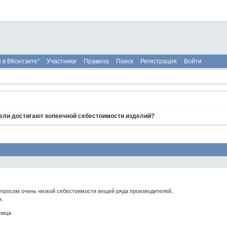
 в ВКонтакте"
Участники
Правила
Поиск
Регистрация
Войти
ели достигают копеечной себестоимости изделий?
опросом очень низкой себестоимости вещей ряда производителей,
х.
ница