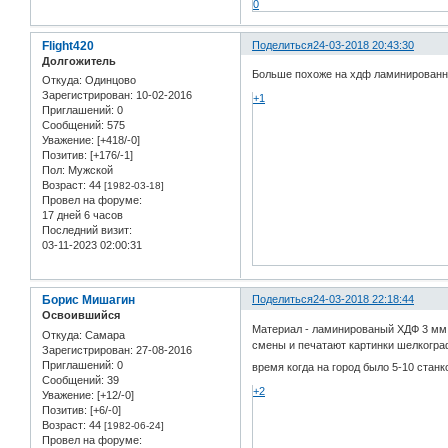
0
Flight420
Поделиться
24-03-2018 20:43:30
Долгожитель
Больше похоже на хдф ламинированны
Откуда:
Одинцово
Зарегистрирован
: 10-02-2016
+1
Приглашений:
0
Сообщений:
575
Уважение:
[+418/-0]
Позитив:
[+176/-1]
Пол:
Мужской
Возраст:
44
[1982-03-18]
Провел на форуме:
17 дней 6 часов
Последний визит:
03-11-2023 02:00:31
Борис Мишагин
Поделиться
24-03-2018 22:18:44
Освоившийся
Материал - ламинированый ХДФ 3 мм 
Откуда:
Самара
смены и печатают картинки шелкограф
Зарегистрирован
: 27-08-2016
Приглашений:
0
время когда на город было 5-10 стан
Сообщений:
39
+2
Уважение:
[+12/-0]
Позитив:
[+6/-0]
Возраст:
44
[1982-06-24]
Провел на форуме: