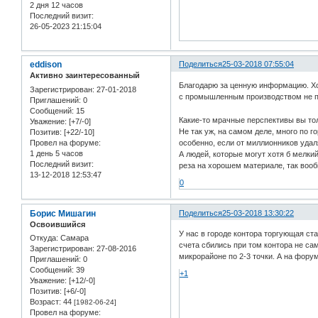
2 дня 12 часов
Последний визит:
26-05-2023 21:15:04
eddison
Поделиться
25-03-2018 07:55:04
Активно заинтересованный
Благодарю за ценную информацию. Хо
Зарегистрирован
: 27-01-2018
с промышленным производством не п
Приглашений:
0
Сообщений:
15
Какие-то мрачные перспективы вы тол
Уважение:
[+7/-0]
Не так уж, на самом деле, много по г
Позитив:
[+22/-10]
Провел на форуме:
особенно, если от миллионников удал
1 день 5 часов
А людей, которые могут хотя б мелки
Последний визит:
реза на хорошем материале, так вооб
13-12-2018 12:53:47
0
Борис Мишагин
Поделиться
25-03-2018 13:30:22
Освоившийся
У нас в городе контора торгующая ст
Откуда:
Самара
счета сбились при том контора не сам
Зарегистрирован
: 27-08-2016
микрорайоне по 2-3 точки. А на фору
Приглашений:
0
Сообщений:
39
+1
Уважение:
[+12/-0]
Позитив:
[+6/-0]
Возраст:
44
[1982-06-24]
Провел на форуме: