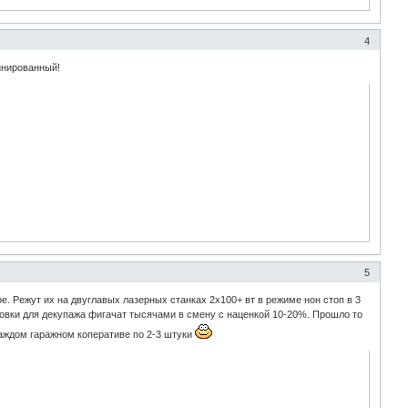
4
инированный!
5
 Режут их на двуглавых лазерных станках 2х100+ вт в режиме нон стоп в 3
товки для декупажа фигачат тысячами в смену с наценкой 10-20%. Прошло то
 каждом гаражном коперативе по 2-3 штуки