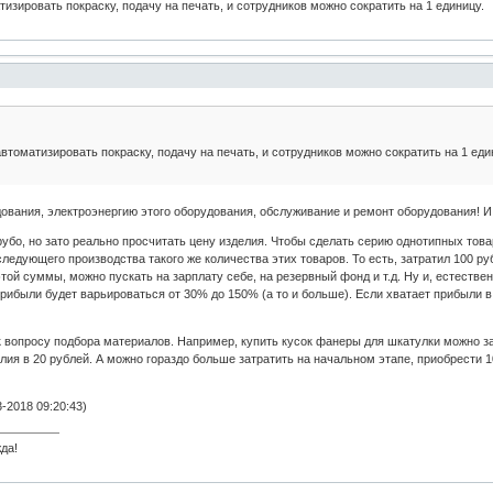
изировать покраску, подачу на печать, и сотрудников можно сократить на 1 единицу.
втоматизировать покраску, подачу на печать, и сотрудников можно сократить на 1 еди
ования, электроэнергию этого оборудования, обслуживание и ремонт оборудования! И
грубо, но зато реально просчитать цену изделия. Чтобы сделать серию однотипных това
едующего производства такого же количества этих товаров. То есть, затратил 100 р
 этой суммы, можно пускать на зарплату себе, на резервный фонд и т.д. Ну и, естестве
рибыли будет варьироваться от 30% до 150% (а то и больше). Если хватает прибыли в
к вопросу подбора материалов. Например, купить кусок фанеры для шкатулки можно за,
ия в 20 рублей. А можно гораздо больше затратить на начальном этапе, приобрести 
.
2018 09:20:43)
да!