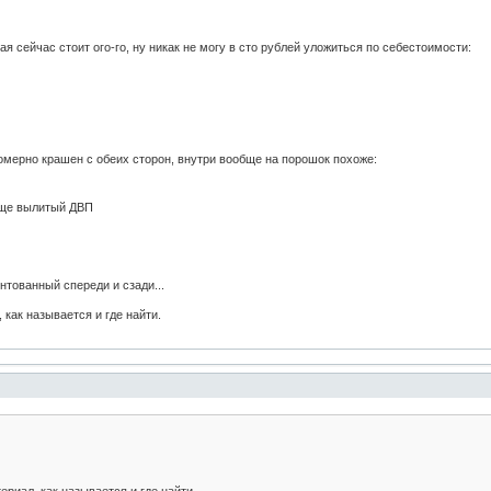
рая сейчас стоит ого-го, ну никак не могу в сто рублей уложиться по себестоимости:
мерно крашен с обеих сторон, внутри вообще на порошок похоже:
бще вылитый ДВП
тованный спереди и сзади...
 как называется и где найти.
ериал, как называется и где найти.