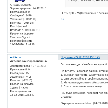
Откуда:
Молдова
Зарегистрирован
: 24-12-2010
Приглашений:
0
Есть ДВП и МДФ крашеный в белый ц
Сообщений:
1478
+1
Уважение:
[+1118/-10]
Позитив:
[+296/-18]
Пол:
Мужской
Возраст:
73
[1953-07-31]
Провел на форуме:
2 месяца 9 дней
Последний визит:
21-05-2026 17:44:18
eddison
Поделиться
24-03-2018 19:19:25
Активно заинтересованный
Это понятно, да. У мебели корпусной 
Зарегистрирован
: 27-01-2018
Приглашений:
0
Но тут есть несколько важных отличи
Сообщений:
15
1. Высокая жесткость. Шкатулка не хр
Уважение:
[+7/-0]
2. ДВП обычный со второй стороны в
Позитив:
[+22/-10]
3. Материал грунтован с обеих сторон
Провел на форуме:
4. Плита полирована также везде.
1 день 5 часов
Последний визит:
P.S. МДФ, возможно, подходит под опи
13-12-2018 12:53:47
Спасибо!
Отредактировано eddison (24-03-2018 