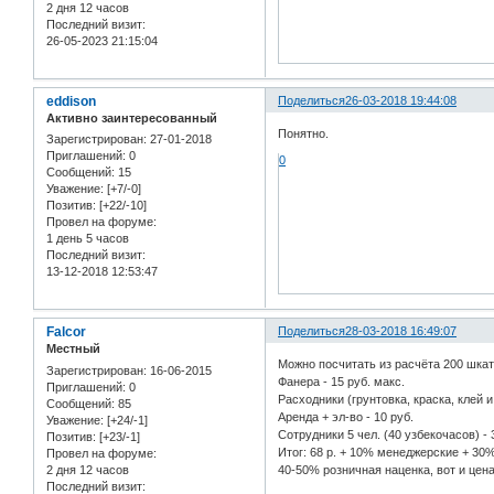
2 дня 12 часов
Последний визит:
26-05-2023 21:15:04
eddison
Поделиться
26-03-2018 19:44:08
Активно заинтересованный
Понятно.
Зарегистрирован
: 27-01-2018
Приглашений:
0
0
Сообщений:
15
Уважение:
[+7/-0]
Позитив:
[+22/-10]
Провел на форуме:
1 день 5 часов
Последний визит:
13-12-2018 12:53:47
Falcor
Поделиться
28-03-2018 16:49:07
Местный
Можно посчитать из расчёта 200 шка
Зарегистрирован
: 16-06-2015
Фанера - 15 руб. макс.
Приглашений:
0
Расходники (грунтовка, краска, клей и т
Сообщений:
85
Аренда + эл-во - 10 руб.
Уважение:
[+24/-1]
Сотрудники 5 чел. (40 узбекочасов) - 
Позитив:
[+23/-1]
Итог: 68 р. + 10% менеджерские + 30%
Провел на форуме:
2 дня 12 часов
40-50% розничная наценка, вот и цена
Последний визит: