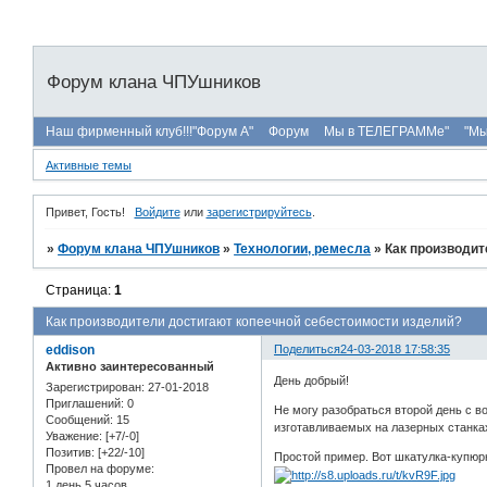
Форум клана ЧПУшников
Наш фирменный клуб!!!"Форум А"
Форум
Мы в ТЕЛЕГРАММе"
"Мы
Активные темы
Привет, Гость!
Войдите
или
зарегистрируйтесь
.
»
Форум клана ЧПУшников
»
Технологии, ремесла
»
Как производит
Страница:
1
Как производители достигают копеечной себестоимости изделий?
eddison
Поделиться
24-03-2018 17:58:35
Активно заинтересованный
День добрый!
Зарегистрирован
: 27-01-2018
Приглашений:
0
Не могу разобраться второй день с в
Сообщений:
15
изготавливаемых на лазерных станка
Уважение:
[+7/-0]
Позитив:
[+22/-10]
Простой пример. Вот шкатулка-купюр
Провел на форуме:
1 день 5 часов