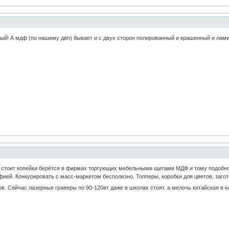
й! А мдф (по нашему двп) бывает и с двух сторон полированный и крашенный и лам
стоит копейки берётся в фирмах торгующих мебельными щитами МДФ и тому подобное.
ией. Конкурировать с масс-маркетом бесполезно. Топперы, коробки для цветов, заго
ков. Сейчас лазерные граверы по 90-120вт даже в школах стоят. а мелочь китайская в