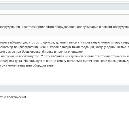
оборудования, электроэнергию этого оборудования, обслуживание и ремонт оборудова
 одни выбирают десяток сотрудников, другие - автоматизированную линию и пару сотр
вного пр-ва (типография). Очень хорошо видна такая градация, когда у одних 10 тыс.
оже самое при брошюровке, биговке и прочих операциях.
 нагрузки на производство. У пяти бабушек на сдельной оплате стартовая стоимость 
д наладчика цеха. Но если нужно шить в смену несколько тысяч брошюр и фальцевать 
о он сможет загрузить оборудование.
атно практически!