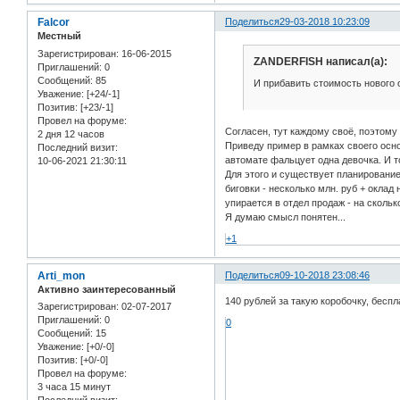
Falcor
Поделиться
29-03-2018 10:23:09
Местный
Зарегистрирован
: 16-06-2015
ZANDERFISH написал(а):
Приглашений:
0
Сообщений:
85
И прибавить стоимость нового 
Уважение:
[+24/-1]
Позитив:
[+23/-1]
Провел на форуме:
Согласен, тут каждому своё, поэтому
2 дня 12 часов
Приведу пример в рамках своего осно
Последний визит:
автомате фальцует одна девочка. И т
10-06-2021 21:30:11
Для этого и существует планирование
биговки - несколько млн. руб + окла
упирается в отдел продаж - на скольк
Я думаю смысл понятен...
+1
Arti_mon
Поделиться
09-10-2018 23:08:46
Активно заинтересованный
140 рублей за такую коробочку, беспл
Зарегистрирован
: 02-07-2017
Приглашений:
0
0
Сообщений:
15
Уважение:
[+0/-0]
Позитив:
[+0/-0]
Провел на форуме:
3 часа 15 минут