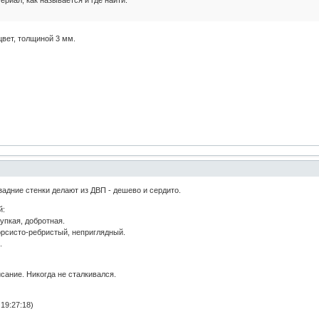
вет, толщиной 3 мм.
задние стенки делают из ДВП - дешево и сердито.
й:
упкая, добротная.
орсисто-ребристый, неприглядный.
.
сание. Никогда не сталкивался.
19:27:18)