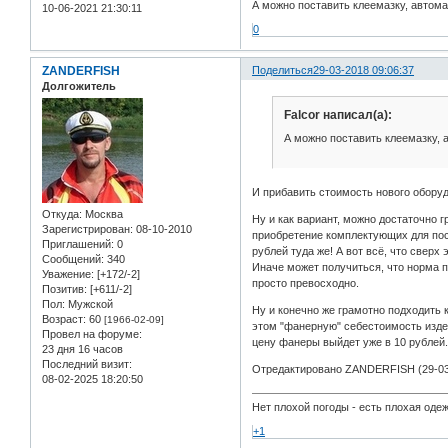
А можно поставить клеемазку, автомат
10-06-2021 21:30:11
0
ZANDERFISH
Поделиться
29-03-2018 09:06:37
Долгожитель
Falcor написал(а):
А можно поставить клеемазку, а
И прибавить стоимость нового оборуд
Откуда:
Москва
Ну и как вариант, можно достаточно 
Зарегистрирован
: 08-10-2010
приобретение комплектующих для посл
Приглашений:
0
рублей туда же! А вот всё, что сверх
Сообщений:
340
Иначе может получиться, что норма п
Уважение:
[+172/-2]
просто превосходно.
Позитив:
[+611/-2]
Пол:
Мужской
Ну и конечно же грамотно подходить 
Возраст:
60
[1966-02-09]
этом "фанерную" себестоимость издел
Провел на форуме:
цену фанеры выйдет уже в 10 рублей
23 дня 16 часов
Последний визит:
Отредактировано ZANDERFISH (29-03-
08-02-2025 18:20:50
Нет плохой погоды - есть плохая одеж
+1