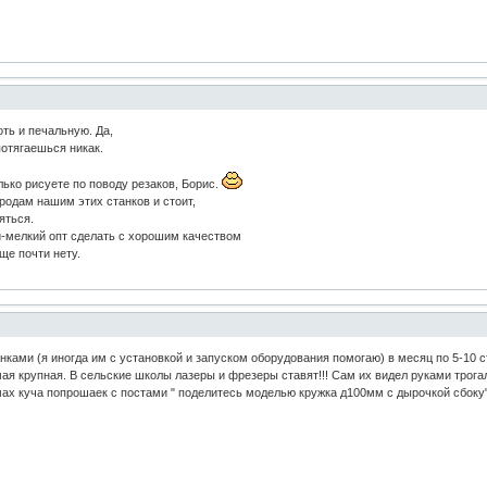
ть и печальную. Да,
отягаешься никак.
ько рисуете по поводу резаков, Борис.
ородам нашим этих станков и стоит,
яться.
й-мелкий опт сделать с хорошим качеством
ще почти нету.
анками (я иногда им с установкой и запуском оборудования помогаю) в месяц по 5-10
ая крупная. В сельские школы лазеры и фрезеры ставят!!! Сам их видел руками трогал.
мах куча попрошаек с постами " поделитесь моделью кружка д100мм с дырочкой сбоку