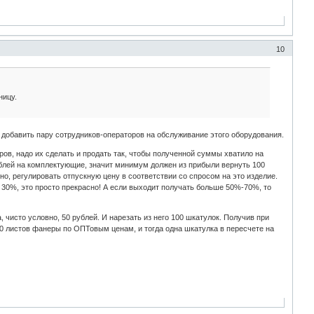
10
ницу.
 добавить пару сотрудников-операторов на обслуживание этого оборудования.
ров, надо их сделать и продать так, чтобы полученной суммы хватило на
ублей на комплектующие, значит минимум должен из прибыли вернуть 100
нно, регулировать отпускную цену в соответствии со спросом на это изделие.
 30%, это просто прекрасно! А если выходит получать больше 50%-70%, то
 чисто условно, 50 рублей. И нарезать из него 100 шкатулок. Получив при
10 листов фанеры по ОПТовым ценам, и тогда одна шкатулка в пересчете на