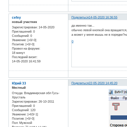
cefey
Поделиться
14-05-2020 16:36:55
новый участник
да именно так...
Зарегистрирован
: 14-05-2020
обычно левой кнопкой она вращается,
Приглашений:
0
а может у меня мышь не в порядке?на
Сообщений:
0
Уважение:
[+0/-0]
0
Позитив:
[+0/-0]
Провел на форуме:
18 минут
Последний визит:
14-05-2020 16:41:59
Юрий 33
Поделиться
22-05-2020 14:45:20
Местный
Откуда:
Владимирская обл Гусь-
Хрусталь
Зарегистрирован
: 26-10-2011
Приглашений:
0
Сообщений:
120
Уважение:
[+63/-1]
Позитив:
[+0/-0]
Пол:
Мужской