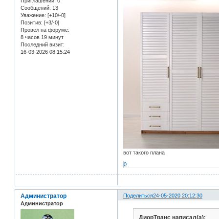
Приглашений:
0
Сообщений:
13
Уважение:
[+10/-0]
Позитив:
[+3/-0]
Провел на форуме:
8 часов 19 минут
Последний визит:
16-03-2026 08:15:24
вот такого плана
0
Администратор
Поделиться
24-05-2020 20:12:30
Администратор
ДиорТранс написал(а):