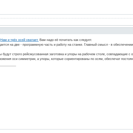
:
Нам и трёх осей хватает.
Вам надо её почитать как следует.
дается на две - программную часть и работу на станке. Главный смысл - в обеспечени
 будут строго рейсмусованная заготовка и упоры на рабочем столе, совпадающие с о
ожения оси симметрии, а упоры, которые сориентированы по осям, обеспечат постоян