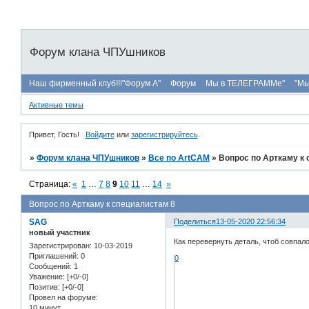
Форум клана ЧПУшников
Наш фирменный клуб!!!"Форум А"
Форум
Мы в ТЕЛЕГРАММе"
"Мы
Активные темы
Привет, Гость!
Войдите
или
зарегистрируйтесь
.
»
Форум клана ЧПУшников
»
Все по ArtCAM
»
Вопрос по Арткаму к
Страница:
«
1
…
7
8
9
10
11
…
14
»
Вопрос по Арткаму к специалистам 8
SAG
Поделиться
13-05-2020 22:56:34
новый участник
Как перевернуть деталь, чтоб совпало
Зарегистрирован
: 10-03-2019
Приглашений:
0
0
Сообщений:
1
Уважение:
[+0/-0]
Позитив:
[+0/-0]
Провел на форуме:
10 минут