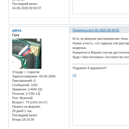
Последний визит:
24-05-2020 00:59:37
adres
Поделиться
14-05-2020 08:49:55
Гуру
Есть на форуме распрекрасная тема
Нужно учесть, что задачка сия распа
моделью.
Конкретно в Вашем случае достаточны
будут обесчпечивать постоянство пол
Подумал! А вдумался?
Откуда:
г. Саратов
+1
Зарегистрирован
: 09-05-2009
Приглашений:
0
Сообщений:
1193
Уважение:
[+404/-22]
Позитив:
[+726/-13]
Пол:
Мужской
Возраст:
74
[1952-06-07]
Провел на форуме:
29 дней 1 час
Последний визит:
Вчера 18:14:39