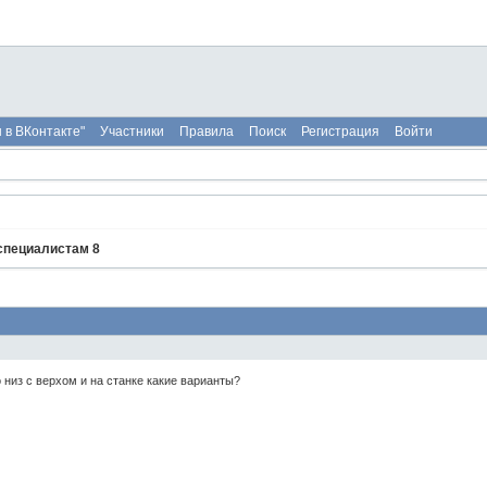
 в ВКонтакте"
Участники
Правила
Поиск
Регистрация
Войти
 специалистам 8
 низ с верхом и на станке какие варианты?