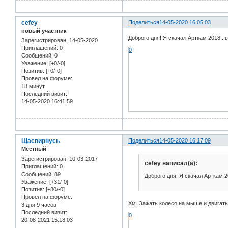
cefey
Поделиться
14-05-2020 16:05:03
новый участник
Доброго дня! Я скачал Арткам 2018...
Зарегистрирован
: 14-05-2020
Приглашений:
0
0
Сообщений:
0
Уважение:
[+0/-0]
Позитив:
[+0/-0]
Провел на форуме:
18 минут
Последний визит:
14-05-2020 16:41:59
Щасвирнусь
Поделиться
14-05-2020 16:17:09
Местный
Зарегистрирован
: 10-03-2017
cefey написал(а):
Приглашений:
0
Сообщений:
89
Доброго дня! Я скачал Арткам 2
Уважение:
[+31/-0]
Позитив:
[+80/-0]
Провел на форуме:
Хм. Зажать колесо на мыше и двигат
3 дня 9 часов
Последний визит:
0
20-08-2021 15:18:03