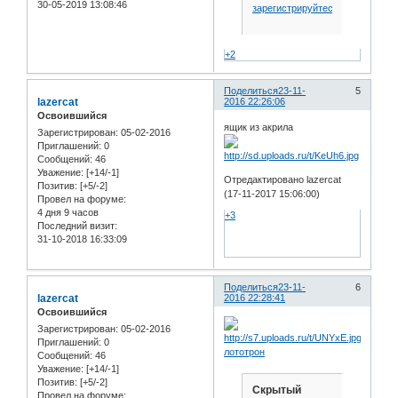
30-05-2019 13:08:46
зарегистрируйтесь
.
+2
Поделиться
23-11-
5
lazercat
2016 22:26:06
Освоившийся
ящик из акрила
Зарегистрирован
: 05-02-2016
Приглашений:
0
Сообщений:
46
Уважение:
[+14/-1]
Отредактировано lazercat
Позитив:
[+5/-2]
(17-11-2017 15:06:00)
Провел на форуме:
4 дня 9 часов
+3
Последний визит:
31-10-2018 16:33:09
Поделиться
23-11-
6
lazercat
2016 22:28:41
Освоившийся
Зарегистрирован
: 05-02-2016
Приглашений:
0
лототрон
Сообщений:
46
Уважение:
[+14/-1]
Позитив:
[+5/-2]
Скрытый
Провел на форуме: