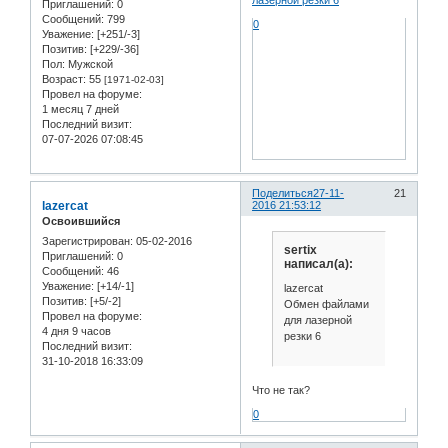
лазерной резки 6
Приглашений:
0
Сообщений:
799
0
Уважение:
[+251/-3]
Позитив:
[+229/-36]
Пол:
Мужской
Возраст:
55
[1971-02-03]
Провел на форуме:
1 месяц 7 дней
Последний визит:
07-07-2026 07:08:45
Поделиться
27-11-
21
lazercat
2016 21:53:12
Освоившийся
Зарегистрирован
: 05-02-2016
sertix
Приглашений:
0
написал(а):
Сообщений:
46
Уважение:
[+14/-1]
lazercat
Позитив:
[+5/-2]
Обмен файлами
Провел на форуме:
для лазерной
4 дня 9 часов
резки 6
Последний визит:
31-10-2018 16:33:09
Что не так?
0