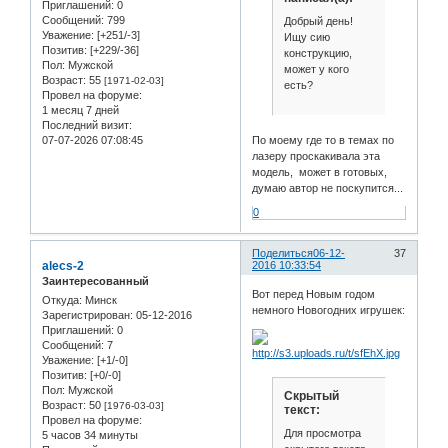
Приглашений:
0
Сообщений:
799
Добрый день!
Уважение:
[+251/-3]
Ищу сию
Позитив:
[+229/-36]
конструкцию,
Пол:
Мужской
может у кого
Возраст:
55
[1971-02-03]
есть?
Провел на форуме:
1 месяц 7 дней
Последний визит:
07-07-2026 07:08:45
По моему где то в темах по
лазеру проскакивала эта
модель, может в готовых,
думаю автор не поскупится...
0
Поделиться
06-12-
37
alecs-2
2016 10:33:54
Заинтересованный
Вот перед Новым годом
Откуда:
Минск
немного Новогодних игрушек:
Зарегистрирован
: 05-12-2016
Приглашений:
0
Сообщений:
7
Уважение:
[+1/-0]
Позитив:
[+0/-0]
Пол:
Мужской
Скрытый
Возраст:
50
[1976-03-03]
текст:
Провел на форуме:
Для просмотра
5 часов 34 минуты