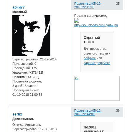
Поделиться
05-12-
35
арчи77
2016 22:11:10
Местный
Поезд с вагончиками.
Скрытый
текст:
Для просмотра
скрытого текста -
войдите
или
Зарегистрирован
: 21-12-2014
зарегистрируйтесь
.
Приглашений:
0
Сообщений:
175
Уважение:
[+378/-12]
Позитив:
[+312/-5]
+5
Провел на форуме:
8 дней 16 часов
Последний визит:
01-10-2018 21:00:38
Поделиться
05-12-
36
sertix
2016 22:44:01
Долгожитель
Откуда:
Астрахань
rio2002
Зарегистрирован
: 17-06-2013
написал(а):