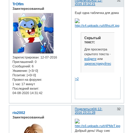
Поделиться
02-12-
31
TrOfIm
2016 19:12:21
Заинтересованный
Ещё одна табличка для дома
Скрытый
текст:
Для просмотра
скрытого текста -
Зарегистрирован
: 12-07-2016
войдите
или
Приглашений:
0
зарегистрируйтесь
.
Сообщений:
6
Уважение:
[+3/-0]
Позитив:
[+0/-0]
+2
Провел на форуме:
1 час 17 минут
Последний визит:
04-08-2020 14:31:42
Поделиться
04-12-
32
rio2002
2016 23:21:28
Заинтересованный
Добрый день! Ищу сию