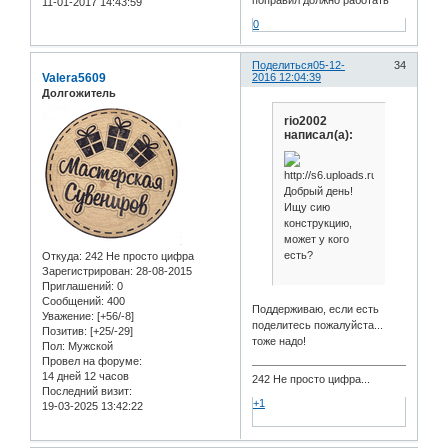
11-01-2017 14:43:59
0
Поделиться
05-12-
34
Valera5609
2016 12:04:39
Долгожитель
rio2002
написал(а):
Добрый день!
Ищу сию
конструкцию,
может у кого
есть?
Откуда:
242 Не просто цифра
Зарегистрирован
: 28-08-2015
Приглашений:
0
Сообщений:
400
Поддерживаю, если есть
Уважение:
[+56/-8]
поделитесь пожалуйста...
Позитив:
[+25/-29]
тоже надо!
Пол:
Мужской
Провел на форуме:
14 дней 12 часов
242 Не просто цифра...
Последний визит:
+1
19-03-2025 13:42:22