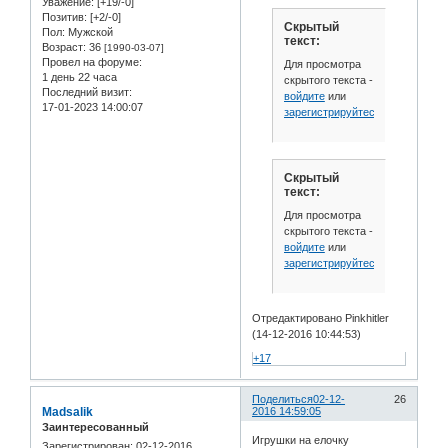
Уважение:
[+19/-0]
Позитив:
[+2/-0]
Скрытый
Пол:
Мужской
текст:
Возраст:
36
[1990-03-07]
Провел на форуме:
Для просмотра
1 день 22 часа
скрытого текста -
Последний визит:
войдите
или
17-01-2023 14:00:07
зарегистрируйтесь
.
Скрытый
текст:
Для просмотра
скрытого текста -
войдите
или
зарегистрируйтесь
.
Отредактировано Pinkhitler
(14-12-2016 10:44:53)
+17
Поделиться
02-12-
26
Madsalik
2016 14:59:05
Заинтересованный
Игрушки на елочку
Зарегистрирован
: 02-12-2016