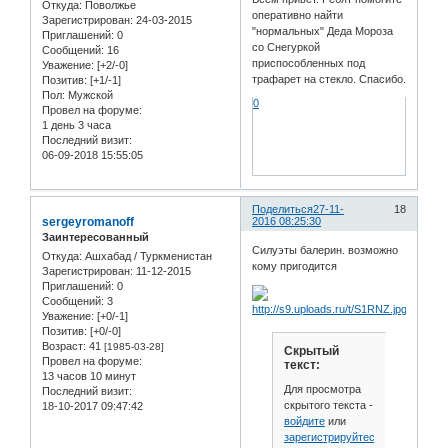
Откуда:
Поволжье
оперативно найти
Зарегистрирован
: 24-03-2015
"нормальных" Деда Мороза
Приглашений:
0
со Снегуркой
Сообщений:
16
приспособленных под
Уважение:
[+2/-0]
трафарет на стекло. Спасибо.
Позитив:
[+1/-1]
Пол:
Мужской
0
Провел на форуме:
1 день 3 часа
Последний визит:
06-09-2018 15:55:05
Поделиться
27-11-
18
sergeyromanoff
2016 08:25:30
Заинтересованный
Силуэты балерин. возможно
Откуда:
Ашхабад / Туркменистан
кому пригодится
Зарегистрирован
: 11-12-2015
Приглашений:
0
Сообщений:
3
Уважение:
[+0/-1]
Позитив:
[+0/-0]
Возраст:
41
[1985-03-28]
Скрытый
Провел на форуме:
текст:
13 часов 10 минут
Для просмотра
Последний визит:
скрытого текста -
18-10-2017 09:47:42
войдите
или
зарегистрируйтесь
.