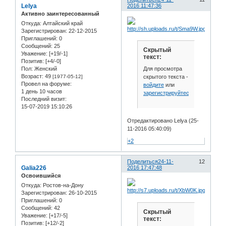
Lelya
2016 11:47:36
Активно заинтересованный
Откуда:
Алтайский край
Зарегистрирован
: 22-12-2015
Приглашений:
0
Сообщений:
25
Скрытый
Уважение:
[+19/-1]
текст:
Позитив:
[+4/-0]
Для просмотра
Пол:
Женский
Возраст:
49
скрытого текста -
[1977-05-12]
Провел на форуме:
войдите
или
1 день 10 часов
зарегистрируйтесь
.
Последний визит:
15-07-2019 15:10:26
Отредактировано Lelya (25-
11-2016 05:40:09)
+2
Поделиться
24-11-
12
Galia226
2016 17:47:48
Освоившийся
Откуда:
Ростов-на-Дону
Зарегистрирован
: 26-10-2015
Приглашений:
0
Сообщений:
42
Скрытый
Уважение:
[+17/-5]
текст:
Позитив:
[+12/-2]