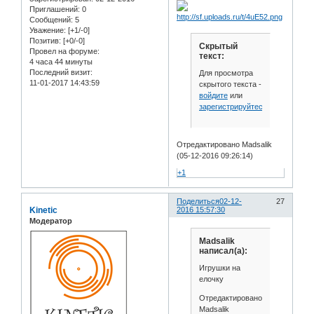
Приглашений:
0
Сообщений:
5
Уважение:
[+1/-0]
Позитив:
[+0/-0]
Скрытый
Провел на форуме:
текст:
4 часа 44 минуты
Последний визит:
Для просмотра
11-01-2017 14:43:59
скрытого текста -
войдите
или
зарегистрируйтесь
.
Отредактировано Madsalik
(05-12-2016 09:26:14)
+1
Поделиться
02-12-
27
Kinetic
2016 15:57:30
Модератор
Madsalik
написал(а):
Игрушки на
елочку
Отредактировано
Madsalik