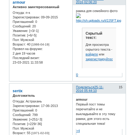
armour
2016 02:06:20
Активно заинтересованный
рамка для семейного фото
Откуда:
п-к
Зарегистрирован
: 09-09-2015
Приглашений:
0
Сообщений:
20
Уважение:
[+3/-1]
Скрытый
Позитив:
[+6/-5]
текст:
Пол:
Мужской
Возраст:
40
Для просмотра
[1986-04-19]
Провел на форуме:
скрытого текста -
2 дня 19 часов
войдите
или
Последний визит:
зарегистрируйтесь
.
23-03-2021 11:33:58
0
Поделиться
25-11-
15
sertix
2016 05:44:10
Долгожитель
armour
Откуда:
Астрахань
Первый пост темы
Зарегистрирован
: 17-06-2013
перечитайте и не
Приглашений:
0
выкладывайте в эту тему
Сообщений:
799
рамки, для этого есть
Уважение:
[+251/-3]
специальная тема!
Позитив:
[+229/-36]
Пол:
Мужской
+4
Возраст:
55
[1971-02-03]