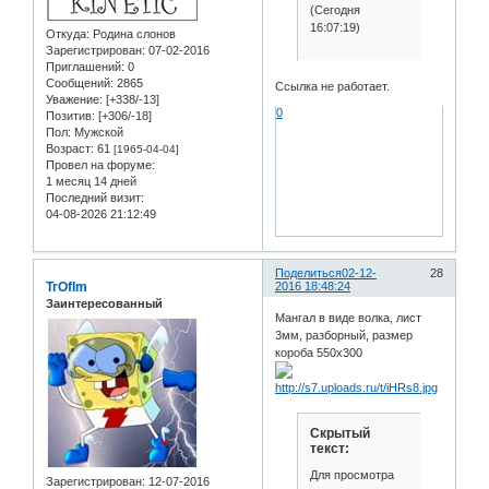
(Сегодня
16:07:19)
Откуда:
Родина слонов
Зарегистрирован
: 07-02-2016
Приглашений:
0
Сообщений:
2865
Ссылка не работает.
Уважение:
[+338/-13]
0
Позитив:
[+306/-18]
Пол:
Мужской
Возраст:
61
[1965-04-04]
Провел на форуме:
1 месяц 14 дней
Последний визит:
04-08-2026 21:12:49
Поделиться
02-12-
28
TrOfIm
2016 18:48:24
Заинтересованный
Мангал в виде волка, лист
3мм, разборный, размер
короба 550х300
Скрытый
текст:
Для просмотра
Зарегистрирован
: 12-07-2016