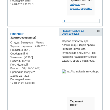
скрытого текста -
Последний визит:
войдите
или
17-04-2017 11:29:31
зарегистрируйтесь
.
+1
Поделиться
06-12-
38
Pinkhitler
2016 10:56:32
Заинтересованный
Сделал открытку для
Откуда:
Беларусь г. Минск
племянницы. Идею брал с
Зарегистрирован
: 17-07-2015
книги из интернета
Приглашений:
0
(отдельные элементы). По
Сообщений:
6
желанию гравировку можно
Уважение:
[+19/-0]
сделать свою с подписью.
Позитив:
[+2/-0]
Пол:
Мужской
Возраст:
36
[1990-03-07]
Провел на форуме:
1 день 22 часа
Последний визит:
17-01-2023 14:00:07
Скрытый
текст: