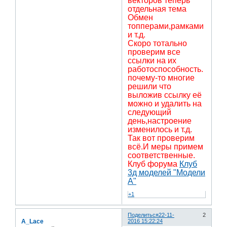
векторов теперь
отдельная тема
Обмен
топперами,рамками
и т.д.
Скоро тотально
проверим все
ссылки на их
работоспособность.
почему-то многие
решили что
выложив ссылку её
можно и удалить на
следующий
день,настроение
изменилось и т.д.
Так вот проверим
всё.И меры примем
соответственные.
Клуб форума
Клуб
3д моделей "Модели
А"
+1
Поделиться
22-11-
2
A_Lace
2016 15:22:24