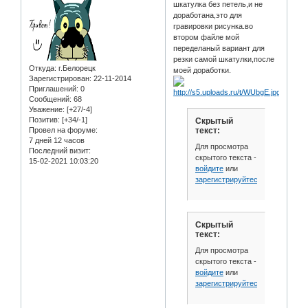
шкатулка без петель,и не
доработана,это для
гравировки рисунка.во
втором файле мой
переделаный вариант для
резки самой шкатулки,после
Откуда:
г.Белорецк
моей доработки.
Зарегистрирован
: 22-11-2014
Приглашений:
0
Сообщений:
68
Уважение:
[+27/-4]
Позитив:
[+34/-1]
Скрытый
текст:
Провел на форуме:
7 дней 12 часов
Для просмотра
Последний визит:
скрытого текста -
15-02-2021 10:03:20
войдите
или
зарегистрируйтесь
.
Скрытый
текст:
Для просмотра
скрытого текста -
войдите
или
зарегистрируйтесь
.