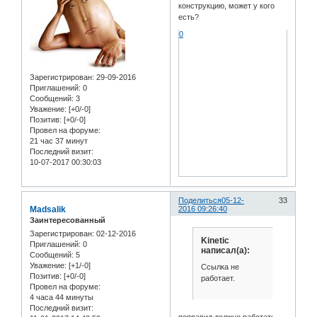
конструкцию, может у кого
есть?
0
Зарегистрирован
: 29-09-2016
Приглашений:
0
Сообщений:
3
Уважение:
[+0/-0]
Позитив:
[+0/-0]
Провел на форуме:
21 час 37 минут
Последний визит:
10-07-2017 00:30:03
Поделиться
05-12-
33
Madsalik
2016 09:26:40
Заинтересованный
Зарегистрирован
: 02-12-2016
Kinetic
Приглашений:
0
написал(а):
Сообщений:
5
Уважение:
[+1/-0]
Ссылка не
Позитив:
[+0/-0]
работает.
Провел на форуме:
4 часа 44 минуты
Последний визит:
поправил должно работать