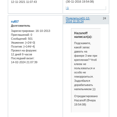
(30-11-2016 19:54:08)
12-11-2021 11:07:43
-1
Поделиться
01-12-
24
ruf07
2016 11:25:24
Долгожитель
Зарегистрирован
: 16-10-2013
Hazanoff
Приглашений:
0
написал(а):
Сообщений:
501
Уважение:
[+24/-0]
Подскажите,
Позитив:
[+144/-4]
какой запас
Провел на форуме:
давать на
12 дней 9 часов
фанере 3 мм при
Последний визит:
креплении? Чтоб
14-02-2024 21:07:39
клеем не
пользоваться и
особо не
геморроиться.
Задолбался
дорабатывать
напильником )))
Отредактировано
Hazanoff (Вчера
19:54:08)