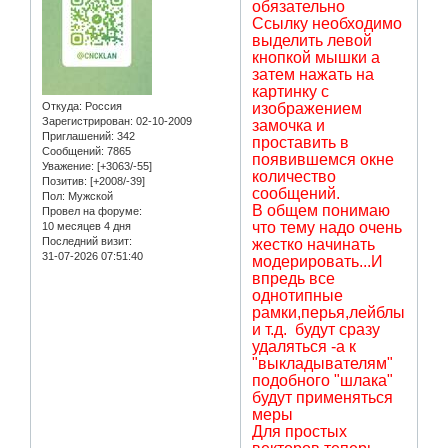
обязательно
Ссылку необходимо
выделить левой
кнопкой мышки а
затем нажать на
картинку с
Откуда:
Россия
изображением
Зарегистрирован
: 02-10-2009
замочка и
Приглашений:
342
проставить в
Сообщений:
7865
появившемся окне
Уважение:
[+3063/-55]
количество
Позитив:
[+2008/-39]
сообщений.
Пол:
Мужской
В общем понимаю
Провел на форуме:
что тему надо очень
10 месяцев 4 дня
Последний визит:
жестко начинать
31-07-2026 07:51:40
модерировать...И
впредь все
однотипные
рамки,перья,лейблы
и т.д. будут сразу
удаляться -а к
"выкладывателям"
подобного "шлака"
будут применяться
меры
Для простых