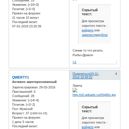
Сообщений:
15
Уважение:
[+10/-0]
Позитив:
[+1/-0]
Скрытый
Провел на форуме:
текст:
11 часов 10 минут
Для просмотра
Последний визит:
скрытого текста -
07-01-2018 23:26:39
войдите
или
зарегистрируйтесь
.
Синим то что резать.
Рыбы+Дракон
+1
Поделиться
23-11-
4
QWERTY1
2016 18:49:02
Активно заинтересованный
Лампа
Зарегистрирован
: 29-03-2016
Приглашений:
0
Сообщений:
28
Уважение:
[+14/-4]
Позитив:
[+2/-2]
Скрытый
Пол:
Мужской
текст:
Возраст:
37
[1989-04-25]
Провел на форуме:
Для просмотра
1 день 5 часов
скрытого текста -
Последний визит:
войдите
или