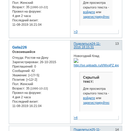
Для просмотра
Пол:
Женский
Возраст:
35
скрытого текста -
[1990-10-22]
Провел на форуме:
войдите
или
4 дня 2 часа
зарегистрируйтесь
.
Последний визит:
11-08-2019 16:21:04
+3
Поделиться
24-11-
13
Galia226
2016 18:15:31
Освоившийся
Новогодний Клад
Откуда:
Ростов-на-Дону
Зарегистрирован
: 26-10-2015
Приглашений:
0
Сообщений:
42
Уважение:
[+17/-5]
Скрытый
Позитив:
[+12/-2]
текст:
Пол:
Женский
Возраст:
35
Для просмотра
[1990-10-22]
Провел на форуме:
скрытого текста -
4 дня 2 часа
войдите
или
Последний визит:
зарегистрируйтесь
.
11-08-2019 16:21:04
+4
Поделиться
25-11-
14