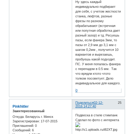
Ну здесь каждый
индивидуально подбирает
для себя, с учетом жесткости
станка, люфтов, разные
фрезы по разному
обрабатывают (встречная
или попутная обработка дает
разный зазор) и тд. Ресуешь
пазы, если фанера 3мм, то
пазы от 2,9 мм до 3,1 мм с
шагом 0,2мм , получится 10
вариантов и вырезаешь,
пробуешь какой подходит.
ПС. У меня попалась фанера
с перепадом в 0.5 мм. Так
что врядли ктото чтото
толком посоветует. Дело
индивидуальное для каждого.
0
Поделиться
02-12-
25
Pinkhitler
2016 14:27:40
Заинтересованный
Подвеска в стиле стимпанк
Откуда:
Беларусь г. Минск
Сделал по фото с интернета
Зарегистрирован
: 17-07-2015
Приглашений:
0
Сообщений:
6