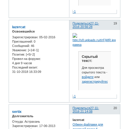
-1
Поделиться
27-11-
19
lazercat
2016 20:56:28
Освоившийся
Зарегистрирован
: 05-02-2016
Приглашений:
0
рамка
Сообщений:
46
Уважение:
[+14/-1]
Позитив:
[+5/-2]
Скрытый
Провел на форуме:
текст:
4 дня 9 часов
Последний визит:
Для просмотра
31-10-2018 16:33:09
скрытого текста -
войдите
или
зарегистрируйтесь
.
-1
Поделиться
27-11-
20
sertix
2016 21:14:08
Долгожитель
lazercat
Откуда:
Астрахань
Обмен файлами для
Зарегистрирован
: 17-06-2013