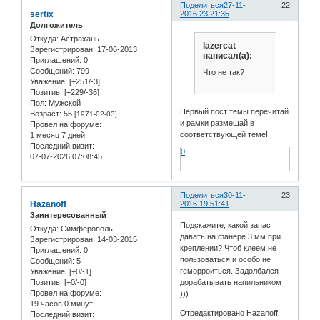
Поделиться
27-11-
22
sertix
2016 23:21:35
Долгожитель
Откуда:
Астрахань
lazercat
Зарегистрирован
: 17-06-2013
написал(а):
Приглашений:
0
Сообщений:
799
Что не так?
Уважение:
[+251/-3]
Позитив:
[+229/-36]
Пол:
Мужской
Первый пост темы перечитай
Возраст:
55
[1971-02-03]
и рамки размещай в
Провел на форуме:
соответствующей теме!
1 месяц 7 дней
Последний визит:
0
07-07-2026 07:08:45
Поделиться
30-11-
23
Hazanoff
2016 19:51:41
Заинтересованный
Подскажите, какой запас
Откуда:
Симферополь
давать на фанере 3 мм при
Зарегистрирован
: 14-03-2015
креплении? Чтоб клеем не
Приглашений:
0
пользоваться и особо не
Сообщений:
5
геморроиться. Задолбался
Уважение:
[+0/-1]
дорабатывать напильником
Позитив:
[+0/-0]
Провел на форуме:
)))
19 часов 0 минут
Отредактировано Hazanoff
Последний визит: