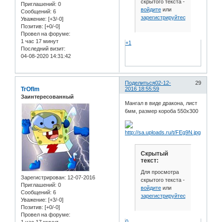
скрытого текста -
Приглашений:
0
войдите
или
Сообщений:
6
зарегистрируйтесь
.
Уважение:
[+3/-0]
Позитив:
[+0/-0]
Провел на форуме:
1 час 17 минут
+1
Последний визит:
04-08-2020 14:31:42
Поделиться
02-12-
29
TrOfIm
2016 18:55:59
Заинтересованный
Мангал в виде дракона, лист
6мм, размер короба 550х300
Скрытый
текст:
Для просмотра
Зарегистрирован
: 12-07-2016
скрытого текста -
Приглашений:
0
войдите
или
Сообщений:
6
зарегистрируйтесь
.
Уважение:
[+3/-0]
Позитив:
[+0/-0]
Провел на форуме:
0