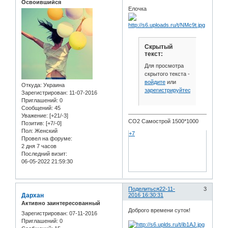
Освоившийся
Елочка
Скрытый
текст:
Для просмотра
скрытого текста -
войдите
или
Откуда:
Украина
зарегистрируйтесь
.
Зарегистрирован
: 11-07-2016
Приглашений:
0
Сообщений:
45
Уважение:
[+21/-3]
СО2 Самострой 1500*1000
Позитив:
[+7/-0]
Пол:
Женский
+7
Провел на форуме:
2 дня 7 часов
Последний визит:
06-05-2022 21:59:30
Поделиться
22-11-
3
Дархан
2016 16:30:31
Активно заинтересованный
Доброго времени суток!
Зарегистрирован
: 07-11-2016
Приглашений:
0