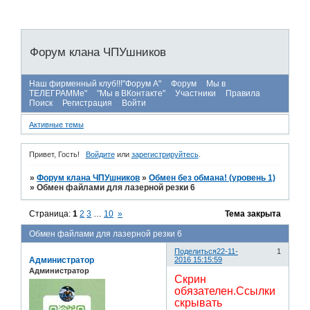
Форум клана ЧПУшников
Наш фирменный клуб!!!"Форум А"
Форум
Мы в
ТЕЛЕГРАММе"
"Мы в ВКонтакте"
Участники
Правила
Поиск
Регистрация
Войти
Активные темы
Привет, Гость!
Войдите
или
зарегистрируйтесь
.
»
Форум клана ЧПУшников
»
Обмен без обмана! (уровень 1)
»
Обмен файлами для лазерной резки 6
Страница:
1
2
3
…
10
»
Тема закрыта
Обмен файлами для лазерной резки 6
Поделиться
22-11-
1
Администратор
2016 15:15:59
Администратор
Скрин
обязателен.Ссылки
скрывать