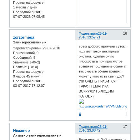
Провел на форуме:
1 месяц 7 дней
Последний визит:
07-07-2026 07:08:45
Поделиться
25-11-
16
zorzormega
2016 13:57:21
Заинтересованный
всем доброго времени суток!
Зарегистрирован
: 29-07-2016
ищу вот такой векторный
Приглашений:
0
рисунок! сделан он по
Сообщений:
5
плоскости а при просмотре
Уважение:
[+0/-2]
возникает ощущение обьема!
Позитив:
[+0/-0]
так сказать обман зрения!
Провел на форуме:
9 часов 45 минут
может у кого есть сие чудо?
Последний визит:
УЖ ОЧЕНЬ НРАВИТСЯ
03-07-2017 17:12:07
ТАКАЯ ТЕМАТИКА
ВСКРУЖИТЬ ЛЮДЯМ
ГОЛОВУ)
0
Поделиться
25-11-
17
Инженер
2016 23:08:42
Активно заинтересованный
Всем привет. Ребят помогите