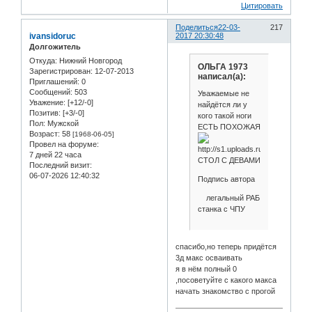
Цитировать
Поделиться
22-03-
217
ivansidoruc
2017 20:30:48
Долгожитель
Откуда:
Нижний Новгород
ОЛЬГА 1973
Зарегистрирован
: 12-07-2013
написал(а):
Приглашений:
0
Сообщений:
503
Уважаемые не
Уважение:
[+12/-0]
найдётся ли у
Позитив:
[+3/-0]
кого такой ноги
Пол:
Мужской
ЕСТЬ ПОХОЖАЯ
Возраст:
58
[1968-06-05]
Провел на форуме:
7 дней 22 часа
СТОЛ С ДЕВАМИ
Последний визит:
06-07-2026 12:40:32
Подпись автора
легальный РАБ
станка с ЧПУ
спасибо,но теперь придётся
3д макс осваивать
я в нём полный 0
,посоветуйте с какого макса
начать знакомство с прогой