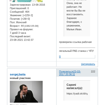
Окна, она не
Зарегистрирован
: 13-06-2016
работает. Не
Приглашений:
0
могли бы Вы ее
Сообщений:
464
восстановить.
Уважение:
[+225/-2]
Заранее
Позитив:
[+28/-0]
благодарю, с
Пол:
Женский
уважением,
Возраст:
44
[1982-05-08]
Малык Иван.
Провел на форуме:
7 дней 3 часа
Последний визит:
23-08-2021 13:42:37
проверила ссылка рабочая
легальный РАБ станка с ЧПУ
0
Цитировать
Поделиться
23-03-
222
sergej.batia
2017 20:36:11
новый участник
Caponi
написал(а):
https://yadi.sk/d/sy2HfCKjwL9Tw