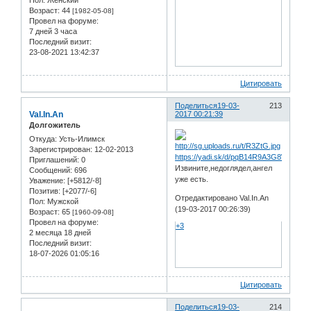
Пол:
Женский
Возраст:
44
[1982-05-08]
Провел на форуме:
7 дней 3 часа
Последний визит:
23-08-2021 13:42:37
Цитировать
Поделиться
19-03-
213
Val.In.An
2017 00:21:39
Долгожитель
Откуда:
Усть-Илимск
Зарегистрирован
: 12-02-2013
https://yadi.sk/d/pqB14R9A3G8WGy
Приглашений:
0
Извините,недоглядел,ангел
Сообщений:
696
уже есть.
Уважение:
[+5812/-8]
Позитив:
[+2077/-6]
Отредактировано Val.In.An
Пол:
Мужской
(19-03-2017 00:26:39)
Возраст:
65
[1960-09-08]
Провел на форуме:
+3
2 месяца 18 дней
Последний визит:
18-07-2026 01:05:16
Цитировать
Поделиться
19-03-
214