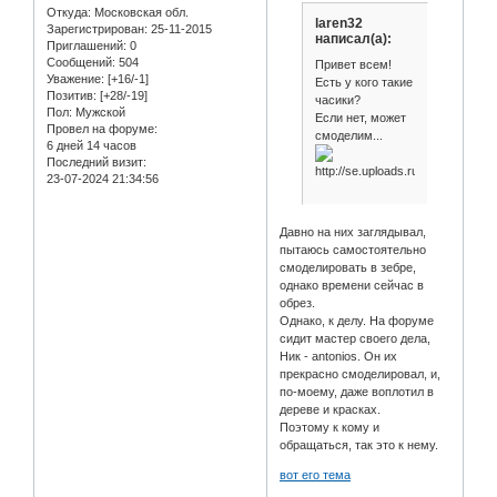
Откуда:
Московская обл.
laren32
Зарегистрирован
: 25-11-2015
написал(а):
Приглашений:
0
Сообщений:
504
Привет всем!
Уважение:
[+16/-1]
Есть у кого такие
Позитив:
[+28/-19]
часики?
Пол:
Мужской
Если нет, может
Провел на форуме:
смоделим...
6 дней 14 часов
Последний визит:
23-07-2024 21:34:56
Давно на них заглядывал,
пытаюсь самостоятельно
смоделировать в зебре,
однако времени сейчас в
обрез.
Однако, к делу. На форуме
сидит мастер своего дела,
Ник - antonios. Он их
прекрасно смоделировал, и,
по-моему, даже воплотил в
дереве и красках.
Поэтому к кому и
обращаться, так это к нему.
вот его тема