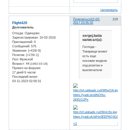
Цитировать
Поделиться
22-03-
219
Flight420
2017 23:35:32
Долгожитель
Откуда:
Одинцово
sergej.batia
Зарегистрирован
: 10-02-2016
написал(а):
Приглашений:
0
Сообщений:
575
Господа -
Уважение:
[+418/-0]
Товарищи может
Позитив:
[+176/-1]
есть еще
Пол:
Мужской
похожие модели
Возраст:
44
[1982-03-18]
под розетки и
Провел на форуме:
выключатели
17 дней 6 часов
Последний визит:
03-11-2023 02:00:31
https://yadi.sk/d/bOHu-
2lj3GG2Px
https://yadi.sk/d/Hx0EEP6Q3GG2Rs
+2