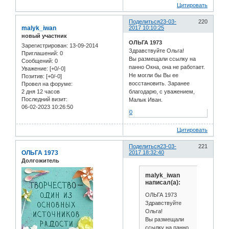
Цитировать
Поделиться
23-03-
220
malyk_iwan
2017 10:10:25
новый участник
ОЛЬГА 1973
Зарегистрирован
: 13-09-2014
Здравствуйте Ольга!
Приглашений:
0
Вы размещали ссылку на
Сообщений:
0
панно Окна, она не работает.
Уважение:
[+0/-0]
Не могли бы Вы ее
Позитив:
[+0/-0]
восстановить. Заранее
Провел на форуме:
2 дня 12 часов
благодарю, с уважением,
Последний визит:
Малык Иван.
06-02-2023 10:26:50
0
Цитировать
Поделиться
23-03-
221
ОЛЬГА 1973
2017 18:32:40
Долгожитель
malyk_iwan
написал(а):
ОЛЬГА 1973
Здравствуйте
Ольга!
Вы размещали
ссылку на панно