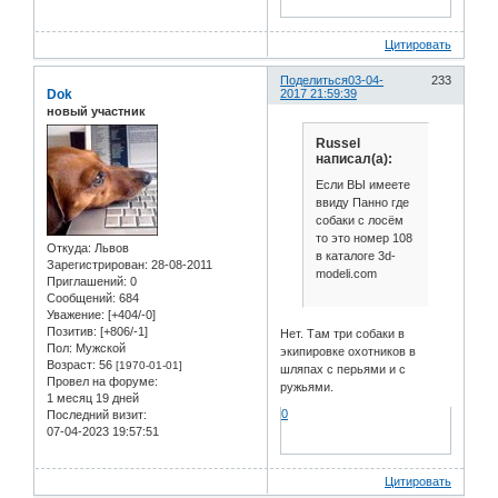
Цитировать
Поделиться
03-04-
233
Dok
2017 21:59:39
новый участник
Russel
написал(а):
Если ВЫ имеете
ввиду Панно где
собаки с лосём
то это номер 108
Откуда:
Львов
в каталоге 3d-
Зарегистрирован
: 28-08-2011
modeli.com
Приглашений:
0
Сообщений:
684
Уважение:
[+404/-0]
Позитив:
[+806/-1]
Нет. Там три собаки в
Пол:
Мужской
экипировке охотников в
Возраст:
56
[1970-01-01]
шляпах с перьями и с
Провел на форуме:
ружьями.
1 месяц 19 дней
0
Последний визит:
07-04-2023 19:57:51
Цитировать