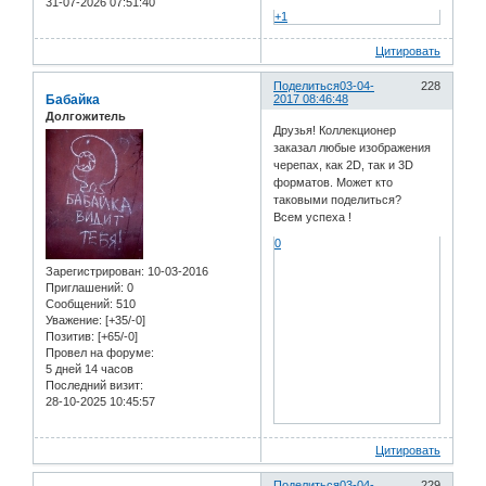
31-07-2026 07:51:40
+1
Цитировать
Поделиться
03-04-
228
Бабайка
2017 08:46:48
Долгожитель
Друзья! Коллекционер
заказал любые изображения
черепах, как 2D, так и 3D
форматов. Может кто
таковыми поделиться?
Всем успеха !
0
Зарегистрирован
: 10-03-2016
Приглашений:
0
Сообщений:
510
Уважение:
[+35/-0]
Позитив:
[+65/-0]
Провел на форуме:
5 дней 14 часов
Последний визит:
28-10-2025 10:45:57
Цитировать
Поделиться
03-04-
229