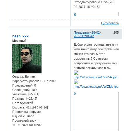
Отредактировано Olsa (26-
02-2017 18:40:15)
0
Цитировать
Поделиться
28-02-
205
nash_xxx
2017 12:04:42
Местный
Доброго дня господа, нет ли у
кого таких моделей герба, или
может кто возьмется
смоделить ? Со всеми
вопросами и предложениями
пишите пожалуйста в ЛС.
Откуда:
Брянск
Зарегистрирован
: 12-07-2013
Приглашений:
0
Сообщений:
100
0
Уважение:
[+53/-1]
Позитив:
[+26/-2]
Пол:
Мужской
Возраст:
41
[1985-03-10]
Провел на форуме:
6 дней 23 часа
Последний визит:
11-06-2024 00:15:02