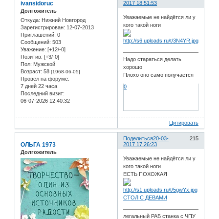
ivansidoruc
2017 18:51:53
Долгожитель
Уважаемые не найдётся ли у
Откуда:
Нижний Новгород
кого такой ноги
Зарегистрирован
: 12-07-2013
Приглашений:
0
Сообщений:
503
Уважение:
[+12/-0]
Позитив:
[+3/-0]
Надо стараться делать
Пол:
Мужской
хорошо
Возраст:
58
[1968-06-05]
Плохо оно само получается
Провел на форуме:
7 дней 22 часа
0
Последний визит:
06-07-2026 12:40:32
Цитировать
Поделиться
20-03-
215
ОЛЬГА 1973
2017 17:26:23
Долгожитель
Уважаемые не найдётся ли у
кого такой ноги
ЕСТЬ ПОХОЖАЯ
СТОЛ С ДЕВАМИ
легальный РАБ станка с ЧПУ