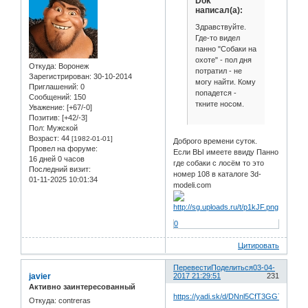
Dok
написал(а):
Здравствуйте.
Где-то видел
панно "Собаки на
охоте" - пол дня
Откуда:
Воронеж
потратил - не
Зарегистрирован
: 30-10-2014
могу найти. Кому
Приглашений:
0
попадется -
Сообщений:
150
ткните носом.
Уважение:
[+67/-0]
Позитив:
[+42/-3]
Пол:
Мужской
Возраст:
44
[1982-01-01]
Доброго времени суток.
Провел на форуме:
Если ВЫ имеете ввиду Панно
16 дней 0 часов
где собаки с лосём то это
Последний визит:
номер 108 в каталоге 3d-
01-11-2025 10:01:34
modeli.com
0
Цитировать
Перевести
Поделиться
03-04-
javier
2017 21:29:51
231
Активно заинтересованный
https://yadi.sk/d/DNnl5CfT3GG78Q
Откуда:
contreras