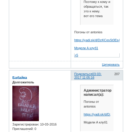
Поэтому к кому и
обращаться, так
это к нему.
вот его тема
Погоны от antonios
https://yadi.sk/d/DzKCesSt3Es4Uo
Модели А клуб1
+5
Цитировать
Поделиться
03-03-
207
Бабайка
2017 11:05:16
Долгожитель
Администратор
написал(а):
Погоны от
antonios
https://yadi.sk/d/DzKCesSt3Es4
Модели А клуб1
Зарегистрирован
: 10-03-2016
Приглашений:
0