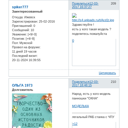
Поделиться
12-03-
209
spiker777
2017 16:37:27
Заинтересованный
Откуда:
Ижевск
Зарегистрирован
: 25-02-2016
Здравствуйте !
Приглашений:
0
есть у кого такая модель ?
Сообщений:
10
поделитесь пожалуйста
Уважение:
[+9/-0]
Позитив:
[+4/-8]
0
Пол:
Мужской
Провел на форуме:
11 дней 19 часов
Последний визит:
20-11-2024 16:39:55
Цитировать
Поделиться
12-03-
210
ОЛЬГА 1973
2017 18:48:15
Долгожитель
Народ, есть у кого модель
панношки "ОКНА"
МОДЕЛЬКА
легальный РАБ станка с ЧПУ
+12