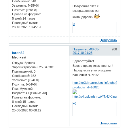
Сообщений:
510
Уважение:
[+35/-0]
Поздравлю зятя с
Позитив:
[+65/-0]
возвращением из
Провел на форуме:
командировки
5 дней 14 часов
Последний визит:
0
28-10-2025 10:45:57
Цитировать
Поделиться
08-03-
208
laren32
2017 10:21:25
Местный
Здравствуйте!
Откуда:
Брянск
Всех с праздником весны!!!
Зарегистрирован
: 25-04-2015
Народ, есть у кого модель
Приглашений:
0
панношки "ОКНА"
Сообщений:
152
Уважение:
[+24/-0]
http://for3d.ru/product_info.php?
Позитив:
[+84/-0]
products_id=16028
Пол:
Мужской
Возраст:
41
[1984-11-10]
Провел на форуме:
8 дней 15 часов
+3
Последний визит:
25-08-2020 00:08:12
Цитировать