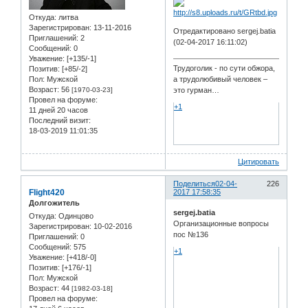
Откуда:
литва
Зарегистрирован
: 13-11-2016
Отредактировано sergej.batia
Приглашений:
2
(02-04-2017 16:11:02)
Сообщений:
0
Уважение:
[+135/-1]
Трудоголик - по сути обжора,
Позитив:
[+85/-2]
Пол:
Мужской
а трудолюбивый человек –
Возраст:
56
[1970-03-23]
это гурман…
Провел на форуме:
+1
11 дней 20 часов
Последний визит:
18-03-2019 11:01:35
Цитировать
Поделиться
02-04-
226
Flight420
2017 17:58:35
Долгожитель
sergej.batia
Откуда:
Одинцово
Организационные вопросы
Зарегистрирован
: 10-02-2016
пос №136
Приглашений:
0
Сообщений:
575
+1
Уважение:
[+418/-0]
Позитив:
[+176/-1]
Пол:
Мужской
Возраст:
44
[1982-03-18]
Провел на форуме: