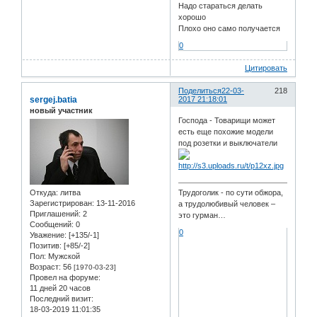
Надо стараться делать
хорошо
Плохо оно само получается
0
Цитировать
Поделиться
22-03-
218
sergej.batia
2017 21:18:01
новый участник
Господа - Товарищи может
есть еще похожие модели
под розетки и выключатели
Трудоголик - по сути обжора,
Откуда:
литва
Зарегистрирован
: 13-11-2016
а трудолюбивый человек –
Приглашений:
2
это гурман…
Сообщений:
0
0
Уважение:
[+135/-1]
Позитив:
[+85/-2]
Пол:
Мужской
Возраст:
56
[1970-03-23]
Провел на форуме:
11 дней 20 часов
Последний визит:
18-03-2019 11:01:35