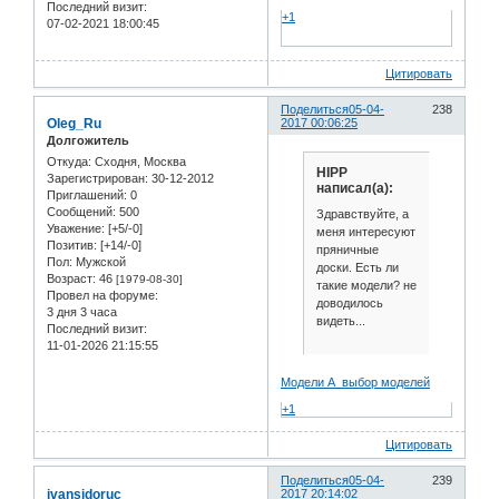
Последний визит:
+1
07-02-2021 18:00:45
Цитировать
Поделиться
05-04-
238
Oleg_Ru
2017 00:06:25
Долгожитель
Откуда:
Сходня, Москва
HIPP
Зарегистрирован
: 30-12-2012
написал(а):
Приглашений:
0
Сообщений:
500
Здравствуйте, а
Уважение:
[+5/-0]
меня интересуют
Позитив:
[+14/-0]
пряничные
Пол:
Мужской
доски. Есть ли
Возраст:
46
[1979-08-30]
такие модели? не
Провел на форуме:
доводилось
3 дня 3 часа
видеть...
Последний визит:
11-01-2026 21:15:55
Модели А выбор моделей
+1
Цитировать
Поделиться
05-04-
239
ivansidoruc
2017 20:14:02