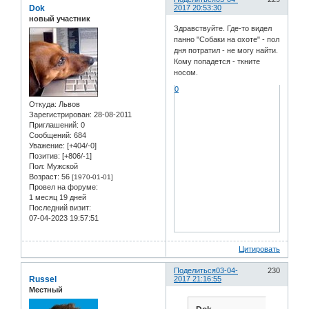
Dok
2017 20:53:30
новый участник
Здравствуйте. Где-то видел
панно "Собаки на охоте" - пол
дня потратил - не могу найти.
Кому попадется - ткните
носом.
0
Откуда:
Львов
Зарегистрирован
: 28-08-2011
Приглашений:
0
Сообщений:
684
Уважение:
[+404/-0]
Позитив:
[+806/-1]
Пол:
Мужской
Возраст:
56
[1970-01-01]
Провел на форуме:
1 месяц 19 дней
Последний визит:
07-04-2023 19:57:51
Цитировать
Поделиться
03-04-
230
Russel
2017 21:16:55
Местный