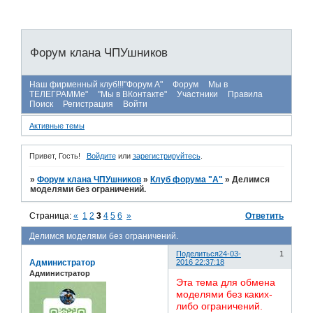
Форум клана ЧПУшников
Наш фирменный клуб!!!"Форум А"
Форум
Мы в
ТЕЛЕГРАММе"
"Мы в ВКонтакте"
Участники
Правила
Поиск
Регистрация
Войти
Активные темы
Привет, Гость!
Войдите
или
зарегистрируйтесь
.
»
Форум клана ЧПУшников
»
Клуб форума "А"
»
Делимся
моделями без ограничений.
Страница:
«
1
2
3
4
5
6
»
Ответить
Делимся моделями без ограничений.
Поделиться
24-03-
1
Администратор
2016 22:37:18
Администратор
Эта тема для обмена
моделями без каких-
либо ограничений.