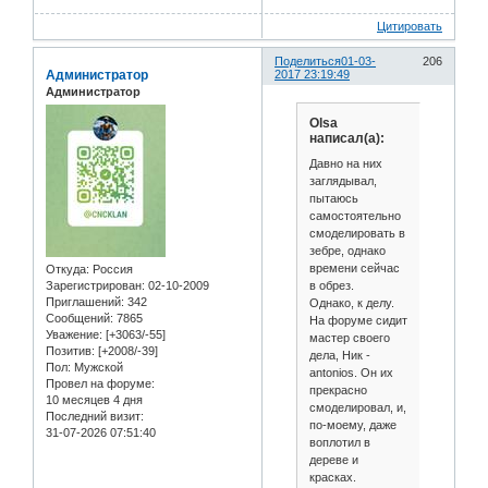
Цитировать
Поделиться
01-03-
206
Администратор
2017 23:19:49
Администратор
Olsa
написал(а):
Давно на них
заглядывал,
пытаюсь
самостоятельно
смоделировать в
зебре, однако
времени сейчас
Откуда:
Россия
в обрез.
Зарегистрирован
: 02-10-2009
Приглашений:
342
Однако, к делу.
Сообщений:
7865
На форуме сидит
Уважение:
[+3063/-55]
мастер своего
Позитив:
[+2008/-39]
дела, Ник -
Пол:
Мужской
antonios. Он их
Провел на форуме:
прекрасно
10 месяцев 4 дня
смоделировал, и,
Последний визит:
по-моему, даже
31-07-2026 07:51:40
воплотил в
дереве и
красках.