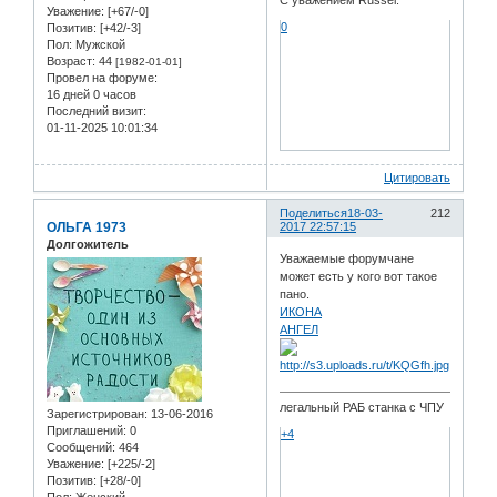
С уважением Russel.
Уважение:
[+67/-0]
0
Позитив:
[+42/-3]
Пол:
Мужской
Возраст:
44
[1982-01-01]
Провел на форуме:
16 дней 0 часов
Последний визит:
01-11-2025 10:01:34
Цитировать
Поделиться
18-03-
212
ОЛЬГА 1973
2017 22:57:15
Долгожитель
Уважаемые форумчане
может есть у кого вот такое
пано.
ИКОНА
АНГЕЛ
легальный РАБ станка с ЧПУ
Зарегистрирован
: 13-06-2016
Приглашений:
0
+4
Сообщений:
464
Уважение:
[+225/-2]
Позитив:
[+28/-0]