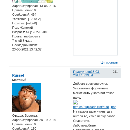
Зарегистрирован
: 13-06-2016
Приглашений:
0
Сообщений:
464
Уважение:
[+225/-2]
Позитив:
[+28/-0]
Пол:
Женский
Возраст:
44
[1982-05-08]
Провел на форуме:
7 дней 3 часа
Последний визит:
23-08-2021 13:42:37
Цитировать
Поделиться
18-03-
211
Russel
2017 16:39:04
Местный
Доброго времени суток.
Уважаемые форумчане
может есть у кого вот такое
пано.
На самом деле нужны два
Откуда:
Воронеж
ангела те, что в верху около
Зарегистрирован
: 30-10-2014
Спасителя.
Приглашений:
0
Либо подобные.
Сообщений:
150