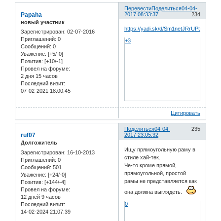
Перевести
Поделиться
04-04-
Papaha
2017 08:33:37
234
новый участник
https://yadi.sk/d/Sm1netJRrUPtQ
Зарегистрирован
: 02-07-2016
Приглашений:
0
+3
Сообщений:
0
Уважение:
[+5/-0]
Позитив:
[+10/-1]
Провел на форуме:
2 дня 15 часов
Последний визит:
07-02-2021 18:00:45
Цитировать
Поделиться
04-04-
235
ruf07
2017 23:05:32
Долгожитель
Ищу прямоугольную раму в
Зарегистрирован
: 16-10-2013
стиле хай-тек.
Приглашений:
0
Че-то кроме прямой,
Сообщений:
501
прямоугольной, простой
Уважение:
[+24/-0]
рамы не представляется как
Позитив:
[+144/-4]
Провел на форуме:
она должна выглядеть.
12 дней 9 часов
0
Последний визит:
14-02-2024 21:07:39