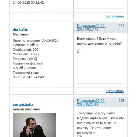
14-05-2025 00:22:42
Цитировать
Поделиться
02-04-
224
durka1is
2017 09:18:46
Местный
Всем привет! Есть у кого
Зарегистрирован
: 03-02-2014
панно, для винного погреба?
Приглашений:
0
Сообщений:
100
0
Уважение:
[+3/-0]
Позитив:
[+0/-0]
Провел на форуме:
5 дней 7 часов
Последний визит:
09-10-2024 15:41:40
Цитировать
Поделиться
02-04-
225
sergej.batia
2017 15:25:19
новый участник
Товарищи не могу найти
модель карта мира . Знаю что
она в клубе есть а где не
нахожу. Ткните носом
пожалуйста