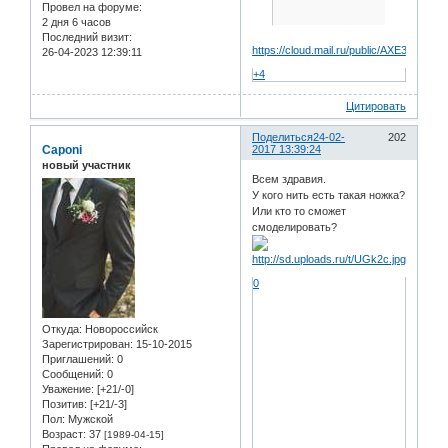
Провел на форуме:
2 дня 6 часов
Последний визит:
https://cloud.mail.ru/public/AXE3/Yc1Q5
26-04-2023 12:39:11
+4
Цитировать
Поделиться
24-02-
202
Caponi
2017 13:39:24
новый участник
Всем здравия.
У кого нить есть такая ножка?
Или кто то сможет
смоделировать?
0
Откуда:
Новороссийск
Зарегистрирован
: 15-10-2015
Приглашений:
0
Сообщений:
0
Уважение:
[+21/-0]
Позитив:
[+21/-3]
Пол:
Мужской
Возраст:
37
[1989-04-15]