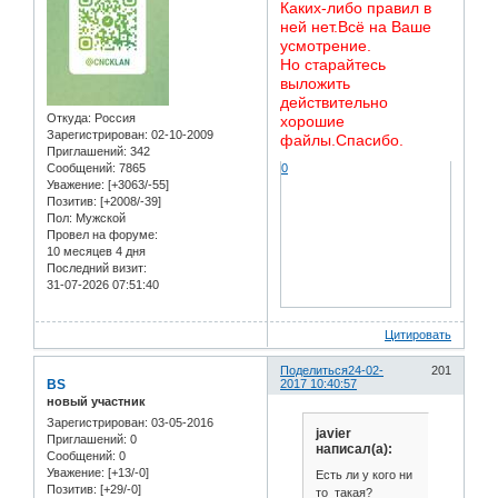
Каких-либо правил в
ней нет.Всё на Ваше
усмотрение.
Но старайтесь
выложить
действительно
Откуда:
Россия
хорошие
Зарегистрирован
: 02-10-2009
файлы.Спасибо.
Приглашений:
342
Сообщений:
7865
0
Уважение:
[+3063/-55]
Позитив:
[+2008/-39]
Пол:
Мужской
Провел на форуме:
10 месяцев 4 дня
Последний визит:
31-07-2026 07:51:40
Цитировать
Поделиться
24-02-
201
BS
2017 10:40:57
новый участник
Зарегистрирован
: 03-05-2016
javier
Приглашений:
0
написал(а):
Сообщений:
0
Уважение:
[+13/-0]
Есть ли у кого ни
Позитив:
[+29/-0]
то такая?