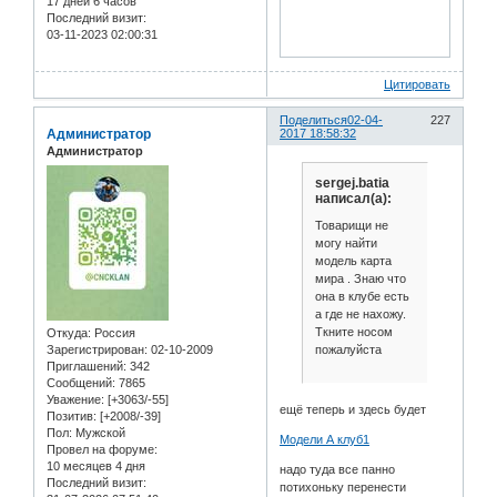
17 дней 6 часов
Последний визит:
03-11-2023 02:00:31
Цитировать
Поделиться
02-04-
227
Администратор
2017 18:58:32
Администратор
sergej.batia
написал(а):
Товарищи не
могу найти
модель карта
мира . Знаю что
она в клубе есть
а где не нахожу.
Ткните носом
Откуда:
Россия
пожалуйста
Зарегистрирован
: 02-10-2009
Приглашений:
342
Сообщений:
7865
Уважение:
[+3063/-55]
ещё теперь и здесь будет
Позитив:
[+2008/-39]
Пол:
Мужской
Модели А клуб1
Провел на форуме:
10 месяцев 4 дня
надо туда все панно
Последний визит:
потихоньку перенести