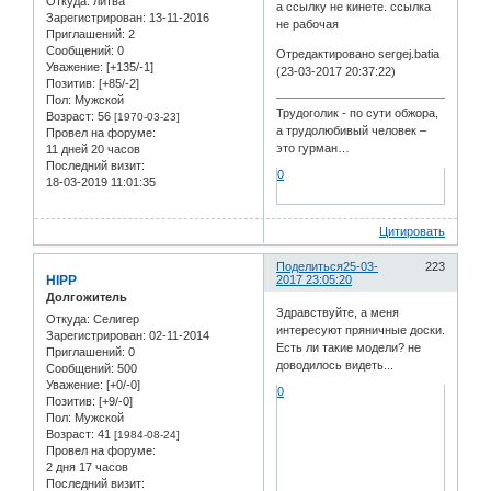
Откуда:
литва
а ссылку не кинете. ссылка
Зарегистрирован
: 13-11-2016
не рабочая
Приглашений:
2
Сообщений:
0
Отредактировано sergej.batia
Уважение:
[+135/-1]
(23-03-2017 20:37:22)
Позитив:
[+85/-2]
Пол:
Мужской
Трудоголик - по сути обжора,
Возраст:
56
[1970-03-23]
а трудолюбивый человек –
Провел на форуме:
это гурман…
11 дней 20 часов
Последний визит:
0
18-03-2019 11:01:35
Цитировать
Поделиться
25-03-
223
HIPP
2017 23:05:20
Долгожитель
Здравствуйте, а меня
Откуда:
Селигер
интересуют пряничные доски.
Зарегистрирован
: 02-11-2014
Есть ли такие модели? не
Приглашений:
0
доводилось видеть...
Сообщений:
500
Уважение:
[+0/-0]
0
Позитив:
[+9/-0]
Пол:
Мужской
Возраст:
41
[1984-08-24]
Провел на форуме:
2 дня 17 часов
Последний визит: