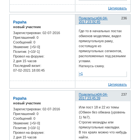
Цитировать
Поделиться
04-04-
236
Papaha
2017 23:32:45
новый участник
Где-то в начальных постах
Зарегистрирован
: 02-07-2016
обменов моделями, видел
Приглашений:
0
прямоугольную раму,
Сообщений:
0
состоящую из
Уважение:
[+5/-0]
прямоугольных сегментов,
Позитив:
[+10/-1]
расположенных под разными
Провел на форуме:
2 дня 15 часов
углами.
Последний визит:
Наткнусь-скину.
07-02-2021 18:00:45
+1
Цитировать
Поделиться
04-04-
237
Papaha
2017 23:45:39
новый участник
Или пост 18 и 22 из темы
Зарегистрирован
: 02-07-2016
(Обмен без обмана (уровень
Приглашений:
0
1) №7).
Сообщений:
0
Строгие меандры или
Уважение:
[+5/-0]
прямоугольные накладки.
Позитив:
[+10/-1]
В тех краях можно что нибудь
Провел на форуме:
2 дня 15 часов
найти.