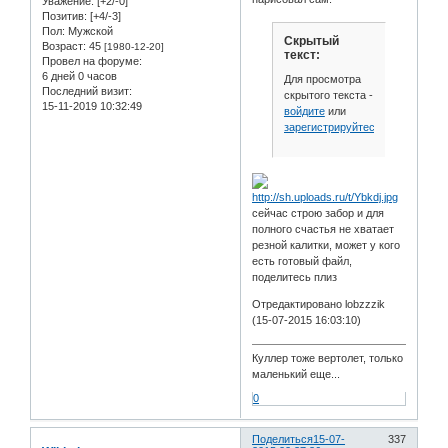
Уважение:
[+2/-0]
Позитив:
[+4/-3]
Пол:
Мужской
Скрытый
Возраст:
45
[1980-12-20]
текст:
Провел на форуме:
6 дней 0 часов
Для просмотра
Последний визит:
скрытого текста -
15-11-2019 10:32:49
войдите
или
зарегистрируйтесь
.
сейчас строю забор и для
полного счастья не хватает
резной калитки, может у кого
есть готовый файл,
поделитесь плиз
Отредактировано lobzzzik
(15-07-2015 16:03:10)
Куллер тоже вертолет, только
маленький еще...
0
Поделиться
15-07-
337