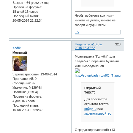
Возраст:
64
[1962-05-06]
Провел на форуме:
18 дней 16 часов
Чтобы избежать критики -
Последний визит:
ничего не делай, ничего не
20-05-2024 21:22:34
говори и будь никем!
+5
Поделиться
13-07-
323
sofik
2015 16:37:58
Местный
Монограмма "Голуби" для
свадьбы с первыми буквами
имен молодоженов
Зарегистрирован
: 13-08-2014
Приглашений:
0
Сообщений:
92
Уважение:
[+129/-8]
Скрытый
текст:
Позитив:
[+23/-4]
Провел на форуме:
Для просмотра
4 дня 16 часов
скрытого текста -
Последний визит:
войдите
или
15-08-2024 19:59:32
зарегистрируйтесь
.
Отредактировано sofik (13-