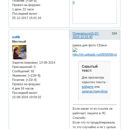
Позитив:
[+38/-6]
0
Провел на форуме:
1 день 22 часа
Последний визит:
25-12-2017 15:01:16
Поделиться
15-07-
334
sofik
2015 12:31:40
Местный
рамка для фото СЕмья
Зарегистрирован
: 13-08-2014
Скрытый
Приглашений:
0
текст:
Сообщений:
92
Уважение:
[+129/-8]
Для просмотра
Позитив:
[+23/-4]
скрытого текста -
Провел на форуме:
войдите
или
4 дня 16 часов
зарегистрируйтесь
.
Последний визит:
15-08-2024 19:59:32
Если какая то из ссылок не
работает, пишите в ЛС.
Спасибо.
Если что то продублировали,
то это случайно и не с целью