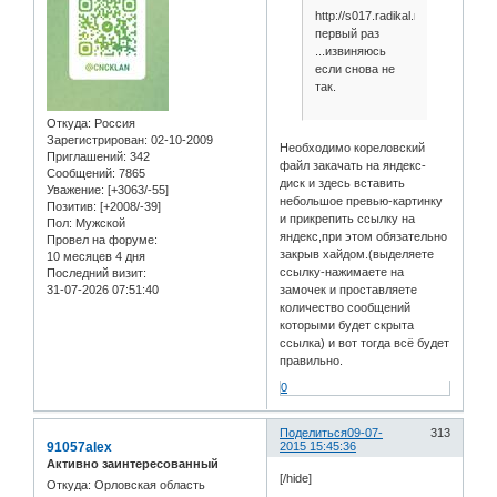
http://s017.radikal.ru/i440/1507/
первый раз
...извиняюсь
если снова не
так.
Откуда:
Россия
Зарегистрирован
: 02-10-2009
Необходимо кореловский
Приглашений:
342
файл закачать на яндекс-
Сообщений:
7865
диск и здесь вставить
Уважение:
[+3063/-55]
небольшое превью-картинку
Позитив:
[+2008/-39]
и прикрепить ссылку на
Пол:
Мужской
яндекс,при этом обязательно
Провел на форуме:
закрыв хайдом.(выделяете
10 месяцев 4 дня
ссылку-нажимаете на
Последний визит:
замочек и проставляете
31-07-2026 07:51:40
количество сообщений
которыми будет скрыта
ссылка) и вот тогда всё будет
правильно.
0
Поделиться
09-07-
313
91057alex
2015 15:45:36
Активно заинтересованный
[/hide]
Откуда:
Орловская область