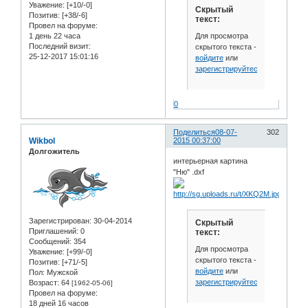
Уважение:
[+10/-0]
Скрытый
Позитив:
[+38/-6]
текст:
Провел на форуме:
Для просмотра
1 день 22 часа
Последний визит:
скрытого текста -
25-12-2017 15:01:16
войдите
или
зарегистрируйтесь
.
0
Поделиться
08-07-
302
Wikbol
2015 00:37:00
Долгожитель
интерьерная картина
"Ню" .dxf
Зарегистрирован
: 30-04-2014
Скрытый
Приглашений:
0
текст:
Сообщений:
354
Для просмотра
Уважение:
[+99/-0]
скрытого текста -
Позитив:
[+71/-5]
войдите
или
Пол:
Мужской
зарегистрируйтесь
.
Возраст:
64
[1962-05-06]
Провел на форуме:
18 дней 16 часов