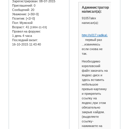
Зарегистрирован
: 08-07-2015
Приглашений:
0
Администратор
Сообщений:
20
написал(а):
Уважение:
[+30/-0]
91057alex
Позитив:
[+2/-0]
написал(а):
Пол:
Мужской
Возраст:
41
[1984-11-03]
Провел на форуме:
http://s017.radikal.ru/i440/1507/
1 день 4 часа
первый раз
Последний визит:
...извиняюсь
16-10-2015 11:43:40
если снова не
так.
Необходимо
кореловский
файл закачать на
яндекс-диск и
здесь вставить
небольшое
превью-картинку
и прикрепить
ссылку на
яндекс,при этом
обязательно
закрыв хайдом.
(выделяете
ссылку-
нажимаете на