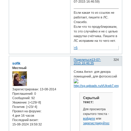
07-2015 16:46:59)
Если какая то из ссылок не
работает, пишите в ЛС.
Спасибо.
Если что то продублировали,
то это случайно и не с целью
накрутки счётчика. Пишите в
ЛС исправим на то чего нет.
+5
Поделиться
13-07-
324
sofik
2015 16:46:35
Местный
Слова Ангел для декора
помещений, для фотосессий
Зарегистрирован
: 13-08-2014
Приглашений:
0
Скрытый
Сообщений:
92
текст:
Уважение:
[+129/-8]
Позитив:
[+23/-4]
Для просмотра
Провел на форуме:
скрытого текста -
4 дня 16 часов
войдите
или
Последний визит:
зарегистрируйтесь
.
15-08-2024 19:59:32