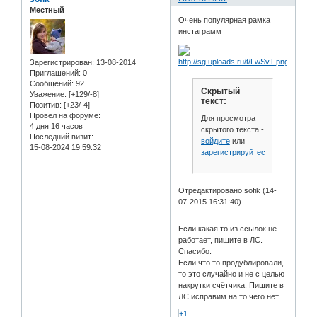
Местный
Очень популярная рамка
инстаграмм
Зарегистрирован
: 13-08-2014
Приглашений:
0
Сообщений:
92
Скрытый
Уважение:
[+129/-8]
текст:
Позитив:
[+23/-4]
Провел на форуме:
Для просмотра
4 дня 16 часов
скрытого текста -
Последний визит:
войдите
или
15-08-2024 19:59:32
зарегистрируйтесь
.
Отредактировано sofik (14-
07-2015 16:31:40)
Если какая то из ссылок не
работает, пишите в ЛС.
Спасибо.
Если что то продублировали,
то это случайно и не с целью
накрутки счётчика. Пишите в
ЛС исправим на то чего нет.
+1