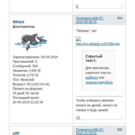
0
Поделиться
08-07-
304
Wikbol
2015 05:46:31
Долгожитель
"Любовь" .dxf
Скрытый
Зарегистрирован
: 30-04-2014
текст:
Приглашений:
0
Сообщений:
354
Для просмотра
Уважение:
[+99/-0]
скрытого текста -
Позитив:
[+71/-5]
войдите
или
Пол:
Мужской
зарегистрируйтесь
.
Возраст:
64
[1962-05-06]
Провел на форуме:
18 дней 16 часов
Последний визит:
Чтобы избежать критики -
20-05-2024 21:22:34
ничего не делай, ничего не
говори и будь никем!
+2
Поделиться
08-07-
305
elfff
2015 21:03:31