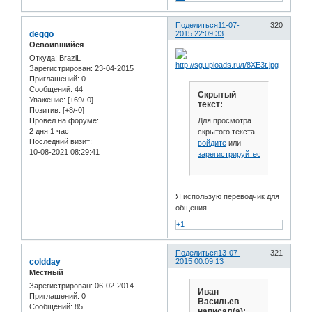
Поделиться
11-07-
320
deggo
2015 22:09:33
Освоившийся
Откуда:
BraziL
Зарегистрирован
: 23-04-2015
Приглашений:
0
Сообщений:
44
Скрытый
Уважение:
[+69/-0]
текст:
Позитив:
[+8/-0]
Для просмотра
Провел на форуме:
2 дня 1 час
скрытого текста -
Последний визит:
войдите
или
10-08-2021 08:29:41
зарегистрируйтесь
.
Я использую переводчик для
общения.
+1
Поделиться
13-07-
321
coldday
2015 00:09:13
Местный
Зарегистрирован
: 06-02-2014
Иван
Приглашений:
0
Васильев
Сообщений:
85
написал(а):