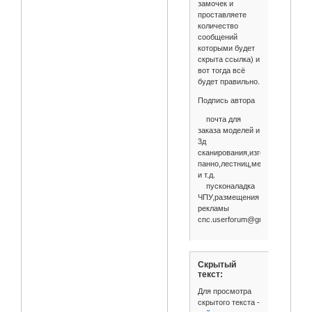
замочек и
проставляете
количество
сообщений
которыми будет
скрыта ссылка) и
вот тогда всё
будет правильно.
Подпись автора
почта для
заказа моделей и
3д
сканирования,изготовления
панно,лестниц,мебели
и т.д.
пусконаладка
ЧПУ,размещения
рекламы
cnc.userforum@gmail.com
Скрытый
текст:
Для просмотра
скрытого текста -