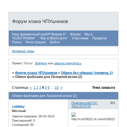
Форум клана ЧПУшников
Наш фирменный клуб!!!"Форум А"
Форум
Мы в
ТЕЛЕГРАММе"
"Мы в ВКонтакте"
Участники
Правила
Поиск
Регистрация
Войти
Активные темы
Привет, Гость!
Войдите
или
зарегистрируйтесь
.
»
Форум клана ЧПУшников
»
Обмен без обмана! (уровень 1)
»
Обмен файлами для Лазерной резки (2)
Страница:
«
1
2
3
4
5
6
…
10
»
Тема закрыта
Обмен файлами для Лазерной резки (2)
Поделиться
07-07-
301
coldday
2015 22:57:07
Местный
Зарегистрирован
: 06-02-2014
Приглашений:
0
Сообщений:
85