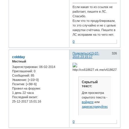
Если какая то из ссылок не
работает, пишите в ЛС.
Спасибо.
Если что то продублировали,
то это случайно и не с целью
накрутки счётчика. Пишите в
ЛС исправим на то чего нет.
0
Поделиться
13-07-
326
coldday
2015 23:15:17
Местный
Зарегистрирован
: 06-02-2014
Приглашений:
0
Сообщений:
85
Уважение:
[+10/-0]
Скрытый
Позитив:
[+38/-6]
текст:
Провел на форуме:
Для просмотра
1 день 22 часа
Последний визит:
скрытого текста -
25-12-2017 15:01:16
войдите
или
зарегистрируйтесь
.
0