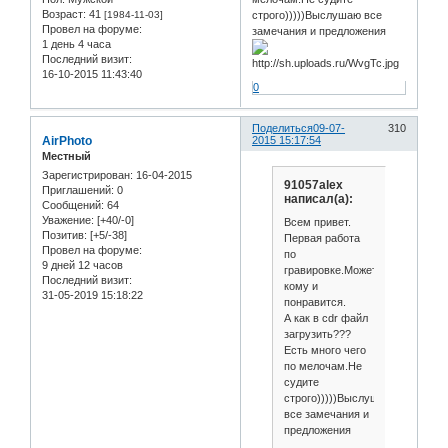
Возраст:
41
[1984-11-03]
строго)))))Выслушаю все
Провел на форуме:
замечания и предложения
1 день 4 часа
Последний визит:
16-10-2015 11:43:40
0
Поделиться
09-07-
310
AirPhoto
2015 15:17:54
Местный
Зарегистрирован
: 16-04-2015
91057alex
Приглашений:
0
написал(а):
Сообщений:
64
Уважение:
[+40/-0]
Всем привет.
Позитив:
[+5/-38]
Первая работа
Провел на форуме:
по
9 дней 12 часов
гравировке.Может
Последний визит:
кому и
31-05-2019 15:18:22
понравится.
А как в cdr файл
загрузить???
Есть много чего
по мелочам.Не
судите
строго)))))Выслушаю
все замечания и
предложения