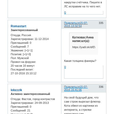
накрутки счётчика. Пишите в
ЛС исправим на то чего нет.
0
Поделиться
15-07-
335
Romastart
2015 13:32:54
Заинтересованный
Откуда:
Россия
КатковасАнна
Зарегистрирован
: 11-12-2014
написал(а):
Приглашений:
0
Сообщений:
7
https://yadi.sk/d/EWw5hjAZgjbRC
Уважение:
[+1/-1]
Позитив:
[+1/-0]
Пол:
Мужской
Какая толщина фанеры?
Провел на форуме:
20 часов 16 минут
0
Последний визит:
27-10-2016 15:10:12
Поделиться
15-07-
336
lobzzzik
2015 15:41:06
Активно заинтересованный
На свой будущий дом, что
Откуда:
Фастов, город контрастов
сам строю вырезал флюгер.
Зарегистрирован
: 24-09-2013
Кота обвел из картинки из
Приглашений:
0
интернета, а стрелки
Сообщений:
21
нарисовал сам.