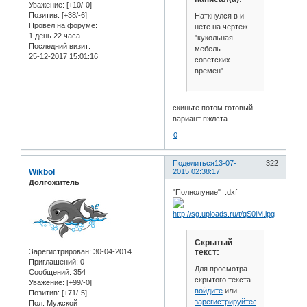
Уважение:
[+10/-0]
Позитив:
[+38/-6]
Наткнулся в и-
Провел на форуме:
нете на чертеж
1 день 22 часа
"кукольная
Последний визит:
мебель
25-12-2017 15:01:16
советских
времен".
скиньте потом готовый
вариант пжлста
0
Поделиться
13-07-
322
Wikbol
2015 02:38:17
Долгожитель
"Полнолуние" .dxf
Скрытый
Зарегистрирован
: 30-04-2014
текст:
Приглашений:
0
Для просмотра
Сообщений:
354
скрытого текста -
Уважение:
[+99/-0]
войдите
или
Позитив:
[+71/-5]
зарегистрируйтесь
.
Пол:
Мужской