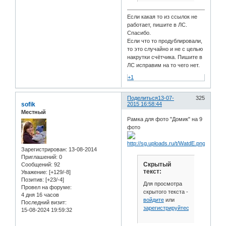
Если какая то из ссылок не
работает, пишите в ЛС.
Спасибо.
Если что то продублировали,
то это случайно и не с целью
накрутки счётчика. Пишите в
ЛС исправим на то чего нет.
+1
Поделиться
13-07-
325
sofik
2015 16:58:44
Местный
Рамка для фото "Домик" на 9
фото
Зарегистрирован
: 13-08-2014
Приглашений:
0
Скрытый
Сообщений:
92
текст:
Уважение:
[+129/-8]
Позитив:
[+23/-4]
Для просмотра
Провел на форуме:
скрытого текста -
4 дня 16 часов
войдите
или
Последний визит:
зарегистрируйтесь
.
15-08-2024 19:59:32