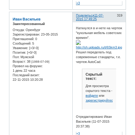
+3
Поделиться
11-07-
319
Иван Васильев
2015 17:49:25
Заинтересованный
Наткнулся в и-нете на чертеж
Откуда:
Оренбург
"кукольная мебель советских
Зарегистрирован
: 23-05-2015
времен".
Приглашений:
0
Сообщений:
5
Уважение:
[+3/-0]
Решил переделать под
Позитив:
[+0/-0]
Пол:
Мужской
современные стандарты, т.е.
Возраст:
38
[1988-07-09]
чертеж AutoCad.
Провел на форуме:
1 день 22 часа
Скрытый
Последний визит:
текст:
22-11-2015 10:20:28
Для просмотра
скрытого текста -
войдите
или
зарегистрируйтесь
.
Отредактировано Иван
Васильев (11-07-2015
20:37:38)
+3