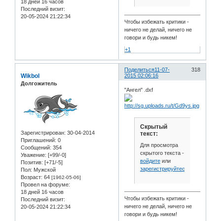
18 дней 16 часов
Последний визит:
20-05-2024 21:22:34
Чтобы избежать критики -
ничего не делай, ничего не
говори и будь никем!
+1
Поделиться
11-07-
318
Wikbol
2015 02:06:16
Долгожитель
"Ангел" .dxf
Скрытый
Зарегистрирован
: 30-04-2014
текст:
Приглашений:
0
Для просмотра
Сообщений:
354
скрытого текста -
Уважение:
[+99/-0]
войдите
или
Позитив:
[+71/-5]
зарегистрируйтесь
.
Пол:
Мужской
Возраст:
64
[1962-05-06]
Провел на форуме:
18 дней 16 часов
Чтобы избежать критики -
Последний визит:
ничего не делай, ничего не
20-05-2024 21:22:34
говори и будь никем!