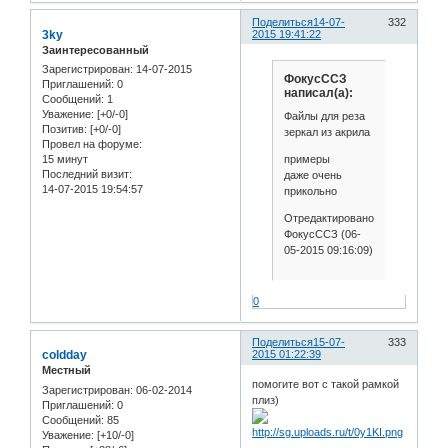
Поделиться
14-07-
332
3ky
2015 19:41:22
Заинтересованный
Зарегистрирован
: 14-07-2015
ФокусССЗ
Приглашений:
0
написал(а):
Сообщений:
1
Уважение:
[+0/-0]
Файлы для реза
Позитив:
[+0/-0]
зеркал из акрила
Провел на форуме:
примеры
15 минут
Последний визит:
даже очень
14-07-2015 19:54:57
прикольно
Отредактировано
ФокусССЗ (06-
05-2015 09:16:09)
0
Поделиться
15-07-
333
coldday
2015 01:22:39
Местный
помогите вот с такой рамкой
Зарегистрирован
: 06-02-2014
плиз)
Приглашений:
0
Сообщений:
85
Уважение:
[+10/-0]