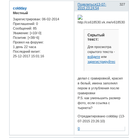
Поделиться
13-07-
327
coldday
2015 23:24:54
Местный
Зарегистрирован
: 06-02-2014
Приглашений:
0
Сообщений:
85
Уважение:
[+10/-0]
Скрытый
Позитив:
[+38/-6]
текст:
Провел на форуме:
Для просмотра
1 день 22 часа
Последний визит:
скрытого текста -
25-12-2017 15:01:16
войдите
или
зарегистрируйтесь
.
делал с гравировкой, красил
в белый, имена заполнял
пером в углубления после
гравировки
P.S. как уменьшить размер
фото, если ссылка с
тырнета?
Отредактировано coldday (13-
07-2015 23:26:10)
0