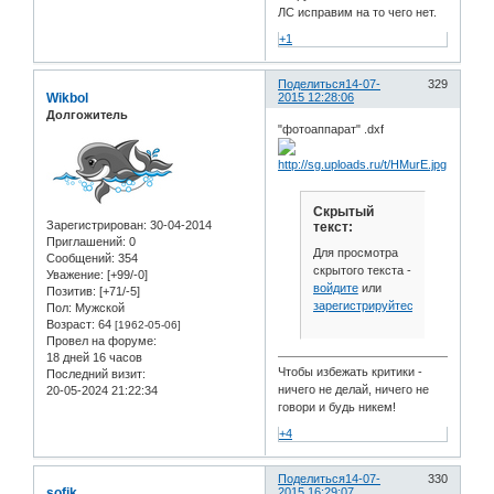
ЛС исправим на то чего нет.
+1
Поделиться
14-07-
329
Wikbol
2015 12:28:06
Долгожитель
"фотоаппарат" .dxf
Скрытый
Зарегистрирован
: 30-04-2014
текст:
Приглашений:
0
Для просмотра
Сообщений:
354
скрытого текста -
Уважение:
[+99/-0]
войдите
или
Позитив:
[+71/-5]
зарегистрируйтесь
.
Пол:
Мужской
Возраст:
64
[1962-05-06]
Провел на форуме:
18 дней 16 часов
Чтобы избежать критики -
Последний визит:
ничего не делай, ничего не
20-05-2024 21:22:34
говори и будь никем!
+4
Поделиться
14-07-
330
sofik
2015 16:29:07