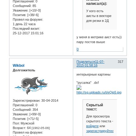
Приглашений:
0
написал(а):
Сообщений:
85
Уважение:
[+10/-0]
У кого есть
Позитив:
[+38/-6]
аисты в векторе
Провел на форуме:
для резки в 2Д
1 день 22 часа
Последний визит:
25-12-2017 15:01:16
у меня в метрике аист есть))
пару постов выше
0
Поделиться
11-07-
317
Wikbol
2015 01:58:16
Долгожитель
интерьерные картины
"русалка" .dxf
Зарегистрирован
: 30-04-2014
Скрытый
Приглашений:
0
текст:
Сообщений:
354
Уважение:
[+99/-0]
Для просмотра
Позитив:
[+71/-5]
скрытого текста -
Пол:
Мужской
войдите
или
Возраст:
64
[1962-05-06]
зарегистрируйтесь
.
Провел на форуме: