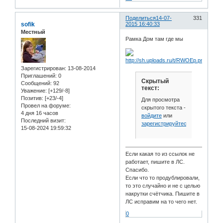
Поделиться
14-07-
331
sofik
2015 16:40:33
Местный
Рамка Дом там где мы
Зарегистрирован
: 13-08-2014
Приглашений:
0
Скрытый
Сообщений:
92
текст:
Уважение:
[+129/-8]
Позитив:
[+23/-4]
Для просмотра
Провел на форуме:
скрытого текста -
4 дня 16 часов
войдите
или
Последний визит:
зарегистрируйтесь
.
15-08-2024 19:59:32
Если какая то из ссылок не
работает, пишите в ЛС.
Спасибо.
Если что то продублировали,
то это случайно и не с целью
накрутки счётчика. Пишите в
ЛС исправим на то чего нет.
0