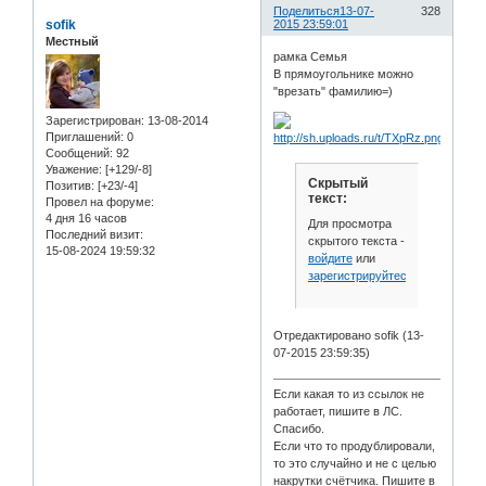
Поделиться
13-07-
328
sofik
2015 23:59:01
Местный
рамка Семья
В прямоугольнике можно
"врезать" фамилию=)
Зарегистрирован
: 13-08-2014
Приглашений:
0
Сообщений:
92
Уважение:
[+129/-8]
Скрытый
Позитив:
[+23/-4]
текст:
Провел на форуме:
4 дня 16 часов
Для просмотра
Последний визит:
скрытого текста -
15-08-2024 19:59:32
войдите
или
зарегистрируйтесь
.
Отредактировано sofik (13-
07-2015 23:59:35)
Если какая то из ссылок не
работает, пишите в ЛС.
Спасибо.
Если что то продублировали,
то это случайно и не с целью
накрутки счётчика. Пишите в