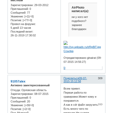
Местный
Зарегистрирован
: 29-03-2012
AirPhoto
Приглашений:
0
написал(а):
Сообщений:
77
Уважение:
[+11/-0]
ни у кого нет
Позитив:
[+77/-0]
подобного?
Провел на форуме:
заранее
5 дней 13 часов
благодарен
Последний визит:
26-11-2019 17:30:02
Ссылка
Отредактировано ginairat (09-
07-2015 14:56:27)
0
Поделиться
09-07-
309
91057alex
2015 15:12:58
Активно заинтересованный
Всем привет.
Откуда:
Орловская область
Первая работа по
Зарегистрирован
: 08-07-2015
гравировке.Может кому и
Приглашений:
0
понравится.
Сообщений:
20
А как в cdr файл загрузить???
Уважение:
[+30/-0]
Есть много чего по
Позитив:
[+2/-0]
Пол:
Мужской
мелочам.Не судите