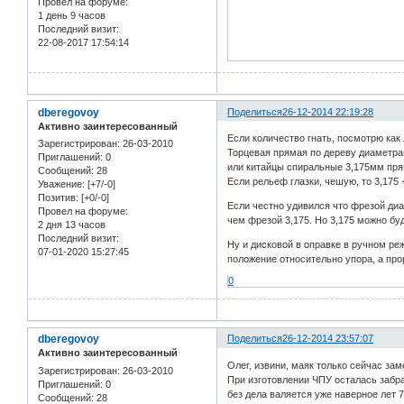
Провел на форуме:
1 день 9 часов
Последний визит:
22-08-2017 17:54:14
dberegovoy
Поделиться
26-12-2014 22:19:28
Активно заинтересованный
Если количество гнать, посмотрю как
Зарегистрирован
: 26-03-2010
Торцевая прямая по дереву диаметр
Приглашений:
0
или китайцы спиральные 3,175мм пря
Сообщений:
28
Если рельеф глазки, чешую, то 3,175 +
Уважение:
[+7/-0]
Позитив:
[+0/-0]
Если честно удивился что фрезой диа
Провел на форуме:
чем фрезой 3,175. Но 3,175 можно буд
2 дня 13 часов
Последний визит:
Ну и дисковой в оправке в ручном ре
07-01-2020 15:27:45
положение относительно упора, а пр
0
dberegovoy
Поделиться
26-12-2014 23:57:07
Активно заинтересованный
Олег, извини, маяк только сейчас зам
Зарегистрирован
: 26-03-2010
При изготовлении ЧПУ осталась забра
Приглашений:
0
без дела валяется уже наверное лет 
Сообщений:
28