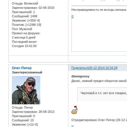
Откуда:
Волжский
Зарегистрирован
: 02-06-2010
Несправедливость не всегда связана 
Приглашений:
1
Сообщений:
1498
0
Уважение:
[+355/-4]
Позитив:
[+1298/-19]
Пол:
Мужской
Провел на форуме:
2 месяца 6 дней
Последний визит:
Сегодня 10:41:00
Олег-Питер
Поделиться
26-12-2014 16:34:28
Заинтересованный
dberegovoy
Денис, нижний предел оборотов какой
Чертежей и т.п. нет вся токарк
Откуда:
Питер
Зарегистрирован
: 28-08-2013
Приглашений:
0
Отредактировано Олег-Питер (26-12-2
Сообщений:
10
Уважение:
[+11/-0]
0