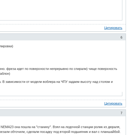
Цитировать
6
лировки)
вно. фреза идет по поверхности непрерывно по спирали) чище поверхность
шаблон)
ра. В зависимости от модели воблера на ЧПУ задаем высоту над столом и
Цитировать
7
NEMA23 она пошла на "станину". Взял на лодочной станции ролик из дюраля,
трезали обточили, сделали посадку под второй подшипник и вал с планшайбой.