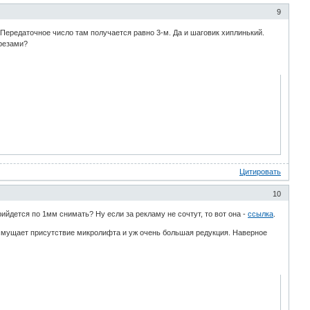
9
 Передаточное число там получается равно 3-м. Да и шаговик хиплинький.
фрезами?
Цитировать
10
рийдется по 1мм снимать? Ну если за рекламу не сочтут, то вот она -
ссылка
.
о смущает присутствие микролифта и уж очень большая редукция. Наверное