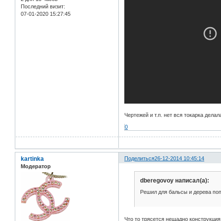
Последний визит:
07-01-2020 15:27:45
Чертежей и т.п. нет вся токарка дела
0
kartinka
Поделиться
26-12-2014 10:45:14
Модератор
dberegovoy написал(а):
Решил для бальсы и дерева поп
Что то трясется нещадно конструкция