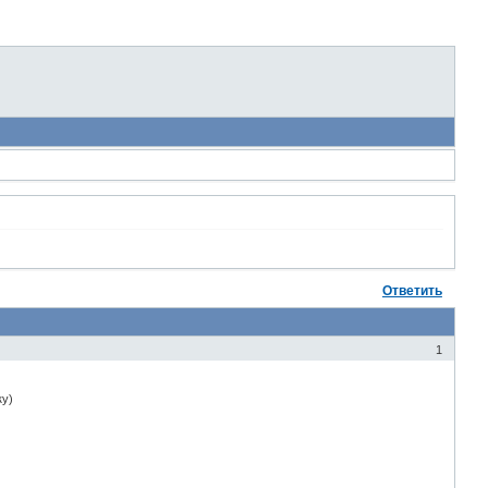
Ответить
1
ку)