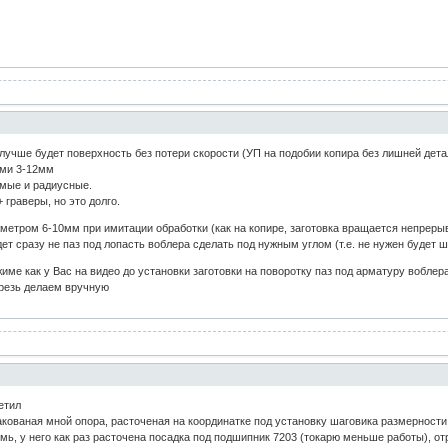
 лучше будет поверхность без потери скорости (УП на подобии копира без лишней дета
ами 3-12мм
мые и радиусные.
 граверы, но это долго.
метром 6-10мм при имитации обработки (как на копире, заготовка вращается непреры
ет сразу не паз под лопасть воблера сделать под нужным углом (т.е. не нужен будет 
жиме как у Вас на видео до установки заготовки на поворотку паз под арматуру вобле
орезь делаем вручную
етил
кованая мной опора, расточеная на координатке под установку шаговика размерности 
7мь, у него как раз расточена посадка под подшипник 7203 (токарю меньше работы), о