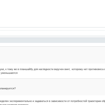
буке, к тому же в планшайбу для наглядности вкручен винт, которому нет противовес
и уменьшаются
планируется?
пределен экспериментально и задаваться в зависимости от потребностей траектории об
ильное падение момента.