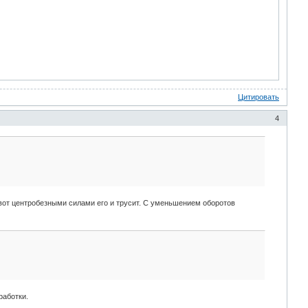
Цитировать
4
а вот центробезными силами его и трусит. С уменьшением оборотов
работки.