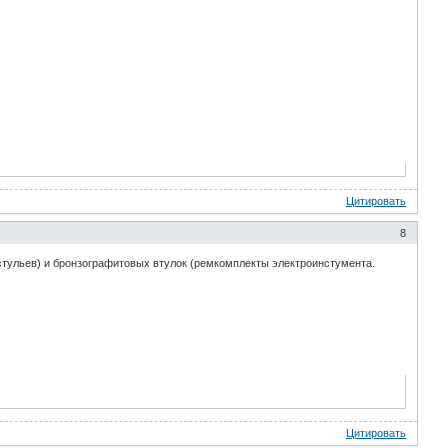
Цитировать
8
стульев) и бронзографитовых втулок (ремкомплекты электроинстумента.
Цитировать