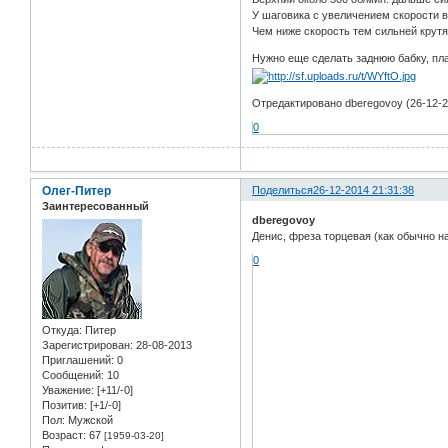
У шаговика с увеличением скорости 
Чем ниже скорость тем сильней крут
Нужно еще сделать заднюю бабку, пла
Отредактировано dberegovoy (26-12-2
0
Олег-Питер
Поделиться
26-12-2014 21:31:38
Заинтересованный
dberegovoy
Денис, фреза торцевая (как обычно н
0
Откуда:
Питер
Зарегистрирован
: 28-08-2013
Приглашений:
0
Сообщений:
10
Уважение:
[+11/-0]
Позитив:
[+1/-0]
Пол:
Мужской
Возраст:
67
[1959-03-20]