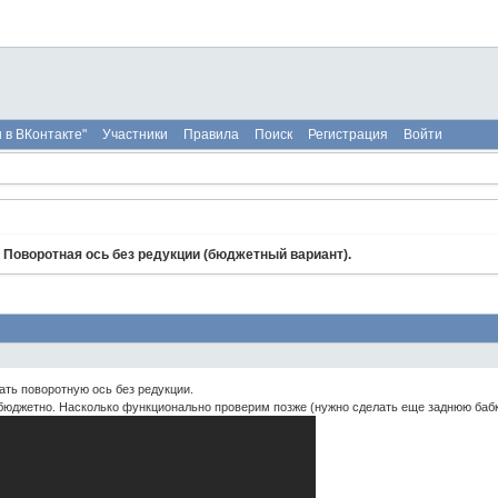
 в ВКонтакте"
Участники
Правила
Поиск
Регистрация
Войти
»
Поворотная ось без редукции (бюджетный вариант).
ать поворотную ось без редукции.
бюджетно. Насколько функционально проверим позже (нужно сделать еще заднюю баб