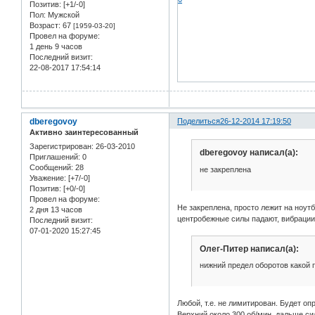
Позитив:
[+1/-0]
Пол:
Мужской
Возраст:
67
[1959-03-20]
Провел на форуме:
1 день 9 часов
Последний визит:
22-08-2017 17:54:14
dberegovoy
Поделиться
26-12-2014 17:19:50
Активно заинтересованный
Зарегистрирован
: 26-03-2010
dberegovoy написал(а):
Приглашений:
0
Сообщений:
28
не закреплена
Уважение:
[+7/-0]
Позитив:
[+0/-0]
Провел на форуме:
Не закреплена, просто лежит на ноут
2 дня 13 часов
центробежные силы падают, вибраци
Последний визит:
07-01-2020 15:27:45
Олег-Питер написал(а):
нижний предел оборотов какой 
Любой, т.е. не лимитирован. Будет о
Верхний около 300 об/мин. дальше с