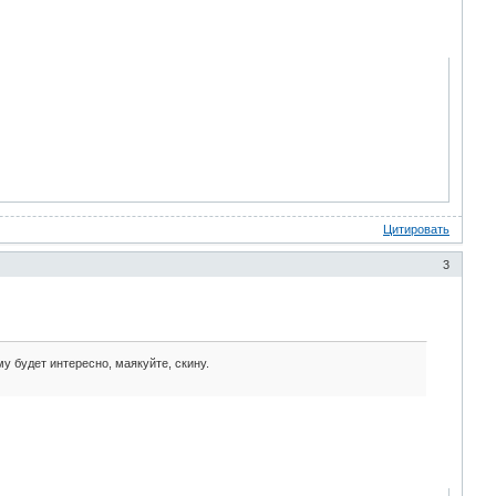
Цитировать
3
му будет интересно, маякуйте, скину.