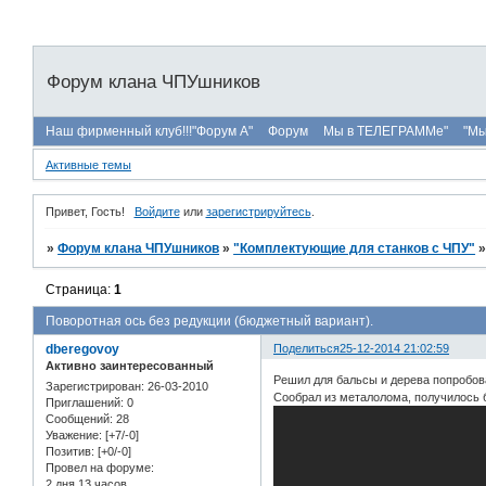
Форум клана ЧПУшников
Наш фирменный клуб!!!"Форум А"
Форум
Мы в ТЕЛЕГРАММе"
"Мы
Активные темы
Привет, Гость!
Войдите
или
зарегистрируйтесь
.
»
Форум клана ЧПУшников
»
"Комплектующие для станков с ЧПУ"
Страница:
1
Поворотная ось без редукции (бюджетный вариант).
dberegovoy
Поделиться
25-12-2014 21:02:59
Активно заинтересованный
Решил для бальсы и дерева попробов
Зарегистрирован
: 26-03-2010
Сообрал из металолома, получилось 
Приглашений:
0
Сообщений:
28
Уважение:
[+7/-0]
Позитив:
[+0/-0]
Провел на форуме:
2 дня 13 часов