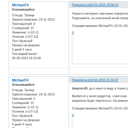
Michael74
Поделиться
10-01-2015 19:58:13
Освоившийся
Нашел в интернет-магазине поворотну
Откуда:
Троицк
Подскажите, на описанной мной пово
Зарегистрирован
: 23-11-2013
Приглашений:
0
Отредактировано Michael74 (10-01-201
Сообщений:
37
Уважение:
[+12/-1]
0
Позитив:
[+27/-12]
Пол:
Мужской
Провел на форуме:
5 дней 4 часа
Последний визит:
05-09-2024 19:15:40
Michael74
Поделиться
10-01-2015 21:34:37
Освоившийся
timyr.m.63
, да я имел в виду в плане
Откуда:
Троицк
Зарегистрирован
: 23-11-2013
Валяется у меня редуктор, советских
Приглашений:
0
медленно будет вертеться. На ременн
Сообщений:
37
Уважение:
[+12/-1]
Отредактировано Michael74 (10-01-201
Позитив:
[+27/-12]
0
Пол:
Мужской
Провел на форуме:
5 дней 4 часа