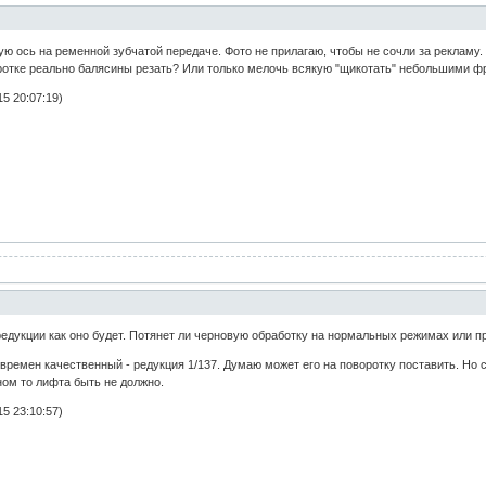
ю ось на ременной зубчатой передаче. Фото не прилагаю, чтобы не сочли за рекламу.
ротке реально балясины резать? Или только мелочь всякую "щикотать" небольшими 
5 20:07:19)
 редукции как оно будет. Потянет ли черновую обработку на нормальных режимах или п
 времен качественный - редукция 1/137. Думаю может его на поворотку поставить. Н
ом то лифта быть не должно.
5 23:10:57)