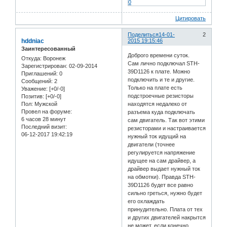
0
Цитировать
Поделиться
14-01-
2
hddniac
2015 19:15:46
Заинтересованный
Доброго времени суток.
Откуда:
Воронеж
Сам лично подключал STH-
Зарегистрирован
: 02-09-2014
39D1126 к плате. Можно
Приглашений:
0
подключить и те и другие.
Сообщений:
2
Только на плате есть
Уважение:
[+0/-0]
подстроечные резисторы
Позитив:
[+0/-0]
Пол:
Мужской
находятся недалеко от
Провел на форуме:
разъема куда подключать
6 часов 28 минут
сам двигатель. Так вот этими
Последний визит:
резисторами и настраивается
06-12-2017 19:42:19
нужный ток идущий на
двигатели (точнее
регулируется напряжение
идущее на сам драйвер, а
драйвер выдает нужный ток
на обмотки). Правда STH-
39D1126 будет все равно
сильно греться, нужно будет
его охлаждать
принудительно. Плата от тех
и других двигателей накрытся
не может, если конечно