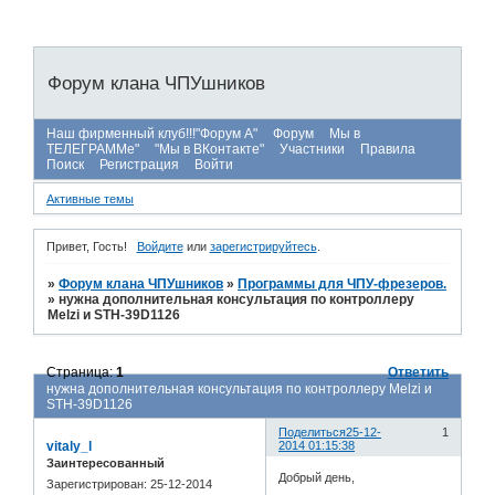
Форум клана ЧПУшников
Наш фирменный клуб!!!"Форум А"
Форум
Мы в
ТЕЛЕГРАММе"
"Мы в ВКонтакте"
Участники
Правила
Поиск
Регистрация
Войти
Активные темы
Привет, Гость!
Войдите
или
зарегистрируйтесь
.
»
Форум клана ЧПУшников
»
Программы для ЧПУ-фрезеров.
»
нужна дополнительная консультация по контроллеру
Melzi и STH-39D1126
Страница:
1
Ответить
нужна дополнительная консультация по контроллеру Melzi и
STH-39D1126
Поделиться
25-12-
1
vitaly_l
2014 01:15:38
Заинтересованный
Добрый день,
Зарегистрирован
: 25-12-2014