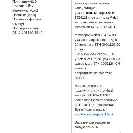
Приглашений:
0
нужна дополнительная
Сообщений:
2
консультация,
Уважение:
[+0/-0]
у меня
есть моторы STH-
Позитив:
[+0/-0]
39D1126 и есть плата Melzi,
Провел на форуме:
которая сейчас управляет
9 минут
моторами 42BYGH47-401A.
Последний визит:
25-12-2014 01:15:40
У моторов 42BYGH47-401A
указано напряжение от 5 до
24 вольт, а у STH-39D1126, 10
вольт.
шаг у них одинаковый 1.8.
у 42BYGH47-401A указано 1,5
ампера, а у STH-39D1126, 0.4
ампера.
сопротивление там тоже
разное.
Вопрос: Можно ли
подключить к плате Melzi
моторы STH-39D1126?
Или плата Melzi от работы с
STH-39D1126 - накроется?
Вот описание платы:
http://reprap.org/wiki/Melzi
Заранее благодарен за
любую помощь.