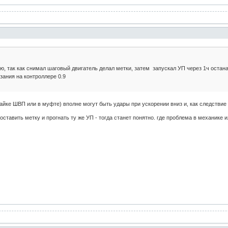
, так как снимал шаговый двигатель делал метки, затем запускал УП через 1ч остана
зания на контроллере 0.9
 гайке ШВП или в муфте) вполне могут быть удары при ускорении вниз и, как следствие
ставить метку и прогнать ту же УП - тогда станет понятно. где проблема в механике и