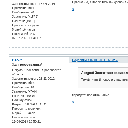
Правильно, я после того как добавил
Зарегистрирован
: 15-04-2014
Приглашений:
0
0
Сообщений:
70
Уважение:
[+15/-1]
Позитив:
[+0/-1]
Провел на форуме:
5 дней 16 часов
Последний визит:
07-07-2021 17:41:07
Deovr
Поделиться
16-04-2014 16:08:52
Заинтересованный
Откуда:
Ярославль, Ярославская
Андрей Захватаев написал(
область
Зарегистрирован
: 25-11-2012
Такой глупый порос а у вас пра
Приглашений:
0
Сообщений:
10
Уважение:
[+7/-0]
передаточное отношение
Позитив:
[+0/-0]
Пол:
Мужской
0
Возраст:
38
[1987-11-11]
Провел на форуме:
5 дней 17 часов
Последний визит:
27-08-2019 18:50:21