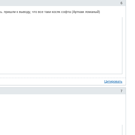
6
сь. пришли к выводу, что все таки косяк софта (Арткам ломаный)
Цитировать
7