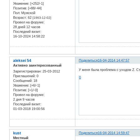
Уважение:
[+252/-1]
Позитив:
[+88/-44]
Пол:
Мужской
Возраст:
62
[1963-12-02]
Провел на форуме:
28 дней 12 часов
Последний визит:
16-10-2024 14:58:22
aleksei 54
Поделиться
16-04-2014 14:47:57
Активно заинтересованный
У меня была проблема с уходом Z. Ст
Зарегистрирован
: 25-03-2012
Приглашений:
0
0
Сообщений:
18
Уважение:
[+6/-1]
Позитив:
[+1/-0]
Провел на форуме:
2 дня 9 часов
Последний визит:
01-03-2018 19:00:56
kust
Поделиться
16-04-2014 14:59:47
Местный