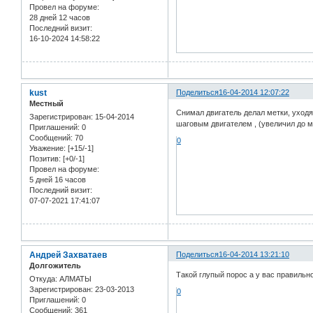
Провел на форуме:
28 дней 12 часов
Последний визит:
16-10-2024 14:58:22
kust
Поделиться
16-04-2014 12:07:22
Местный
Снимал двигатель делал метки, уходя
Зарегистрирован
: 15-04-2014
шаговым двигателем , (увеличил до м
Приглашений:
0
Сообщений:
70
0
Уважение:
[+15/-1]
Позитив:
[+0/-1]
Провел на форуме:
5 дней 16 часов
Последний визит:
07-07-2021 17:41:07
Андрей Захватаев
Поделиться
16-04-2014 13:21:10
Долгожитель
Такой глупый порос а у вас правильн
Откуда:
АЛМАТЫ
Зарегистрирован
: 23-03-2013
0
Приглашений:
0
Сообщений:
361