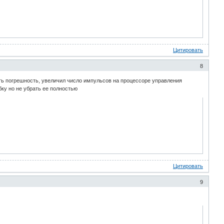
Цитировать
8
ить погрешность, увеличил число импульсов на процессоре управления
ку но не убрать ее полностью
Цитировать
9