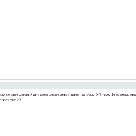
как снимал шаговый двигатель делал метки, затем запускал УП через 1ч останавливал
нтроллере 0.9