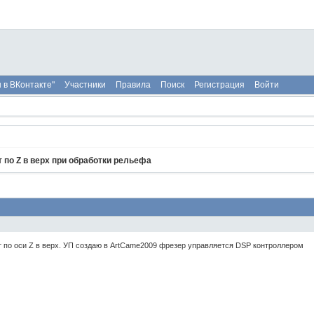
 в ВКонтакте"
Участники
Правила
Поиск
Регистрация
Войти
 по Z в верх при обработки рельефа
т по оси Z в верх. УП создаю в ArtCame2009 фрезер управляется DSP контроллером