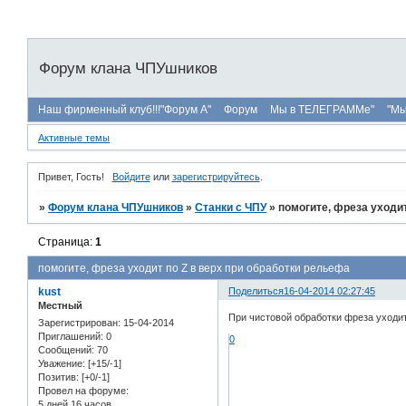
Форум клана ЧПУшников
Наш фирменный клуб!!!"Форум А"
Форум
Мы в ТЕЛЕГРАММе"
"Мы
Активные темы
Привет, Гость!
Войдите
или
зарегистрируйтесь
.
»
Форум клана ЧПУшников
»
Станки с ЧПУ
»
помогите, фреза уходит
Страница:
1
помогите, фреза уходит по Z в верх при обработки рельефа
kust
Поделиться
16-04-2014 02:27:45
Местный
При чистовой обработки фреза уходи
Зарегистрирован
: 15-04-2014
Приглашений:
0
0
Сообщений:
70
Уважение:
[+15/-1]
Позитив:
[+0/-1]
Провел на форуме:
5 дней 16 часов