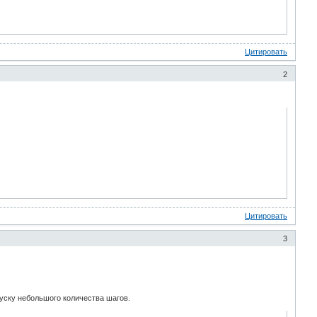
Цитировать
2
Цитировать
3
пуску небольшого количества шагов.