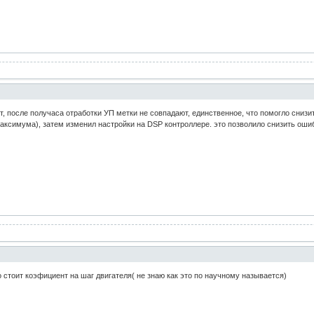
т, после получаса отработки УП метки не совпадают, единственное, что помогло сниз
аксимума), затем изменил настройки на DSP контроллере. это позволило снизить ошиб
о стоит коэфициент на шаг двигателя( не знаю как это по научному называется)