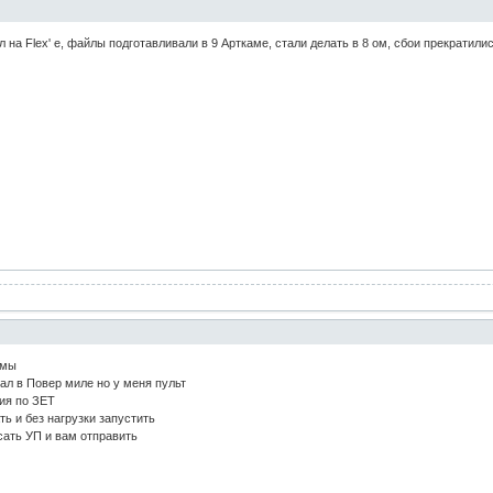
 на Flex' е, файлы подготавливали в 9 Арткаме, стали делать в 8 ом, сбои прекратили
емы
ал в Повер миле но у меня пульт
ия по ЗЕТ
ь и без нагрузки запустить
сать УП и вам отправить