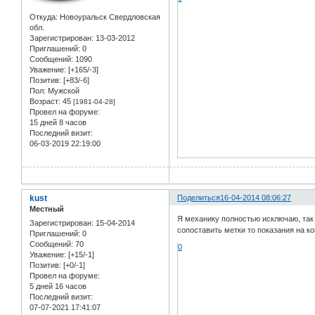
Откуда:
Новоуральск Свердловская
обл.
Зарегистрирован
: 13-03-2012
Приглашений:
0
Сообщений:
1090
Уважение:
[+165/-3]
Позитив:
[+83/-6]
Пол:
Мужской
Возраст:
45
[1981-04-28]
Провел на форуме:
15 дней 8 часов
Последний визит:
06-03-2019 22:19:00
kust
Поделиться
16-04-2014 08:06:27
Местный
Я механику полностью исключаю, так 
Зарегистрирован
: 15-04-2014
сопоставить метки то показания на ко
Приглашений:
0
Сообщений:
70
0
Уважение:
[+15/-1]
Позитив:
[+0/-1]
Провел на форуме:
5 дней 16 часов
Последний визит:
07-07-2021 17:41:07