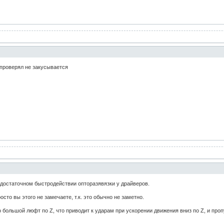
 проверял не закусывается
едостаточном быстродействии опторазявязки у драйверов.
осто вы этого не замечаете, т.к. это обычно не заметно.
 большой люфт по Z, что приводит к ударам при ускорении движения вниз по Z, и про