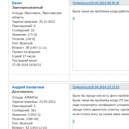
Deovr
Поделиться
16-04-2014 09:35:30
Заинтересованный
Была такая же проблема когда работал
Откуда:
Ярославль, Ярославская
область
0
Зарегистрирован
: 25-11-2012
Приглашений:
0
Сообщений:
10
Уважение:
[+7/-0]
Позитив:
[+0/-0]
Пол:
Мужской
Возраст:
38
[1987-11-11]
Провел на форуме:
5 дней 17 часов
Последний визит:
27-08-2019 18:50:21
Андрей Захватаев
Поделиться
16-04-2014 10:13:53
Долгожитель
Было бы проще ели есть фото пробл
Откуда:
АЛМАТЫ
Была такая же проблема когда УП пис
Зарегистрирован
: 23-03-2013
надо посмотреть коэфициент ускорен
Приглашений:
0
проще снять двигатель отметку сделат
Сообщений:
361
если хотите могу на своем каме напи
Уважение:
[+252/-1]
Позитив:
[+88/-44]
0
Пол:
Мужской
Возраст:
62
[1963-12-02]