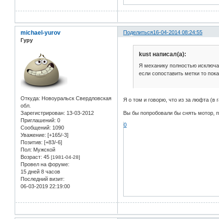
michael-yurov
Поделиться
16-04-2014 08:24:55
Гуру
kust написал(а):
Я механику полностью исключаю
если сопоставить метки то пока
Откуда:
Новоуральск Свердловская
Я о том и говорю, что из за люфта (в
обл.
Зарегистрирован
: 13-03-2012
Вы бы попробовали бы снять мотор, по
Приглашений:
0
0
Сообщений:
1090
Уважение:
[+165/-3]
Позитив:
[+83/-6]
Пол:
Мужской
Возраст:
45
[1981-04-28]
Провел на форуме:
15 дней 8 часов
Последний визит:
06-03-2019 22:19:00