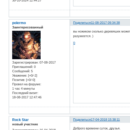
30-10-2024 12:44:27
polermo
Поделиться
11-08-2017 09:34:38
Заинтересованный
вы ножиком сколько деревяшек может
разумеется. )
0
Зарегистрирован
: 07-08-2017
Приглашений:
0
Сообщений:
5
Уважение:
[+0/-2]
Позитив:
[+0/-0]
Провел на форуме:
1 час 4 минуты
Последний визит:
18-08-2017 12:47:46
Rock Star
Поделиться
17-04-2018 15:38:11
новый участник
Доброго времени суток, друзья.
Зарегистрирован
: 16-04-2018