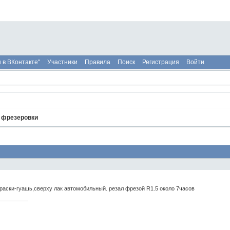
 в ВКонтакте"
Участники
Правила
Поиск
Регистрация
Войти
 фрезеровки
раски-гуашь,сверху лак автомобильный. резал фрезой R1.5 около 7часов