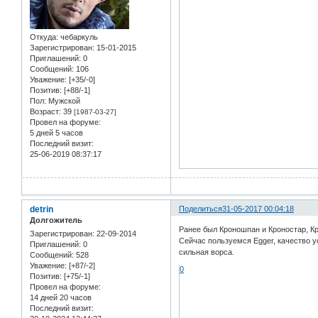
Откуда:
чебаркуль
Зарегистрирован
: 15-01-2015
Приглашений:
0
Сообщений:
106
Уважение:
[+35/-0]
Позитив:
[+88/-1]
Пол:
Мужской
Возраст:
39
[1987-03-27]
Провел на форуме:
5 дней 5 часов
Последний визит:
25-06-2019 08:37:17
detrin
Поделиться
31-05-2017 00:04:18
Долгожитель
Ранее был Кроношпан и Кроностар, К
Зарегистрирован
: 22-09-2014
Сейчас пользуемся Egger, качество у
Приглашений:
0
сильная ворса.
Сообщений:
528
Уважение:
[+87/-2]
0
Позитив:
[+75/-1]
Провел на форуме:
14 дней 20 часов
Последний визит: