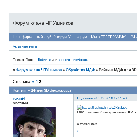
Форум клана ЧПУшников
Наш фирменный клуб!!!"Форум А"
Форум
Мы в ТЕЛЕГРАММе"
"Мы
Активные темы
Привет, Гость!
Войдите
или
зарегистрируйтесь
.
»
Форум клана ЧПУшников
»
Обработка МДФ
»
Рейтинг МДФ для 3D
Страница:
«
1
2
Рейтинг МДФ для 3D фрезеровки
rukmi4
Поделиться
19-12-2016 17:31:48
Местный
МДФ толщина 25мм грунт-клей ПВА. к
c Уважением
0