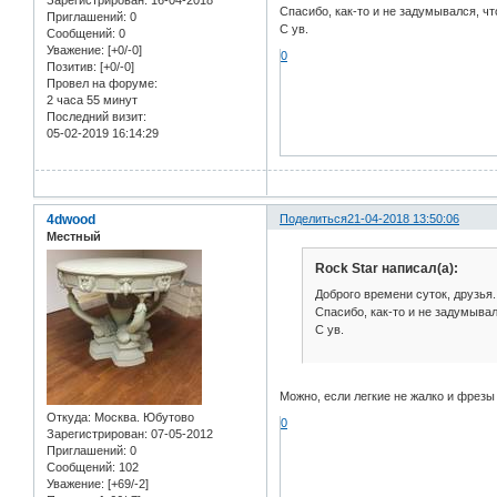
Спасибо, как-то и не задумывался, ч
Приглашений:
0
С ув.
Сообщений:
0
Уважение:
[+0/-0]
0
Позитив:
[+0/-0]
Провел на форуме:
2 часа 55 минут
Последний визит:
05-02-2019 16:14:29
4dwood
Поделиться
21-04-2018 13:50:06
Местный
Rock Star написал(а):
Доброго времени суток, друзья.
Спасибо, как-то и не задумывал
С ув.
Можно, если легкие не жалко и фрез
Откуда:
Москва. Юбутово
0
Зарегистрирован
: 07-05-2012
Приглашений:
0
Сообщений:
102
Уважение:
[+69/-2]