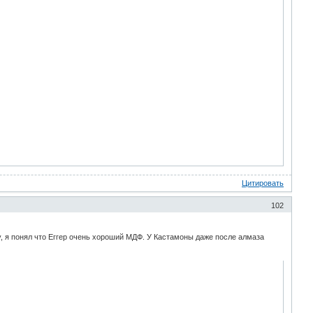
Цитировать
102
у, я понял что Еггер очень хороший МДФ. У Кастамоны даже после алмаза