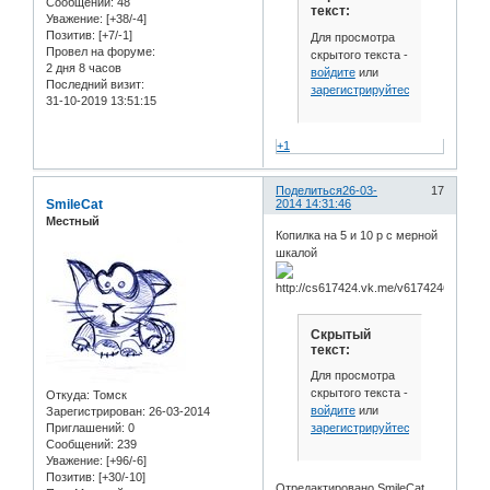
Сообщений:
48
текст:
Уважение:
[+38/-4]
Позитив:
[+7/-1]
Для просмотра
Провел на форуме:
скрытого текста -
2 дня 8 часов
войдите
или
Последний визит:
зарегистрируйтесь
.
31-10-2019 13:51:15
+1
Поделиться
26-03-
17
SmileCat
2014 14:31:46
Местный
Копилка на 5 и 10 р с мерной
шкалой
Скрытый
текст:
Для просмотра
скрытого текста -
Откуда:
Томск
войдите
или
Зарегистрирован
: 26-03-2014
зарегистрируйтесь
.
Приглашений:
0
Сообщений:
239
Уважение:
[+96/-6]
Позитив:
[+30/-10]
Отредактировано SmileCat