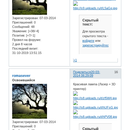
Зарегистрирован
: 07-03-2014
Скрытый
Приглашений:
0
текст:
Сообщений:
48
Уважение:
[+38/-4]
Для просмотра
Позитив:
[+7/-1]
скрытого текста -
Провел на форуме:
войдите
или
2 дня 8 часов
зарегистрируйтесь
.
Последний визит:
31-10-2019 13:51:15
+1
Поделиться
20-03-
16
romasever
2014 06:29:09
Освоившийся
Красивая лампа (Лазер + 3D
принтер)
Зарегистрирован
: 07-03-2014
Приглашений:
0
Скрытый