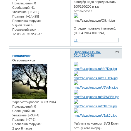
а под 5р надо переделывать
Приглашений:
0
100/150/200 и т.д
Сообщений:
41
вот вырезал
Уважение:
[+12/-0]
Позитив:
[+14/-25]
Провел на форуме:
5 дней 3 часа
Отредактировано imanager1
Последний визит:
(09-04-2014 00:01:41)
12-08-2019 09:35:37
+1
Поделиться
15-04-
29
romasever
2014 22:40:56
Освоившийся
Зарегистрирован
: 07-03-2014
Приглашений:
0
Сообщений:
48
Уважение:
[+38/-4]
Позитив:
[+7/-1]
Файлы в основном .SVG Если
Провел на форуме:
есть у кого нибудь
2 дня 8 часов