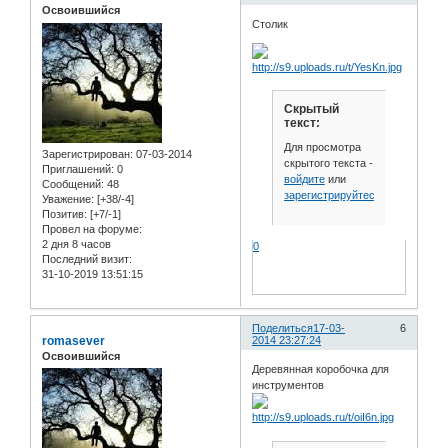
Освоившийся
Столик
Скрытый
текст:
Для просмотра
Зарегистрирован
: 07-03-2014
скрытого текста -
Приглашений:
0
войдите
или
Сообщений:
48
зарегистрируйтесь
.
Уважение:
[+38/-4]
Позитив:
[+7/-1]
Провел на форуме:
2 дня 8 часов
0
Последний визит:
31-10-2019 13:51:15
Поделиться
17-03-
6
romasever
2014 23:27:24
Освоившийся
Деревянная коробочка для
инструментов