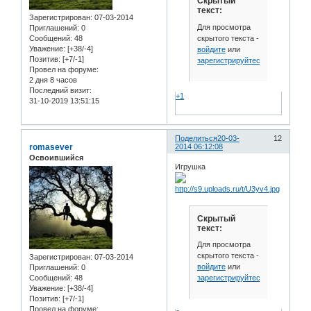
Скрытый
текст:
Зарегистрирован
: 07-03-2014
Для просмотра
Приглашений:
0
скрытого текста -
Сообщений:
48
Уважение:
[+38/-4]
войдите
или
Позитив:
[+7/-1]
зарегистрируйтесь
.
Провел на форуме:
2 дня 8 часов
Последний визит:
+1
31-10-2019 13:51:15
Поделиться
20-03-
12
romasever
2014 06:12:08
Освоившийся
Игрушка
Скрытый
текст:
Для просмотра
скрытого текста -
Зарегистрирован
: 07-03-2014
войдите
или
Приглашений:
0
зарегистрируйтесь
.
Сообщений:
48
Уважение:
[+38/-4]
Позитив:
[+7/-1]
Провел на форуме: