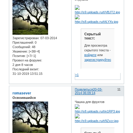
Скрытый
Зарегистрирован
: 07-03-2014
текст:
Приглашений:
0
Для просмотра
Сообщений:
48
скрытого текста -
Уважение:
[+38/-4]
войдите
или
Позитив:
[+7/-1]
зарегистрируйтесь
.
Провел на форуме:
2 дня 8 часов
Последний визит:
31-10-2019 13:51:15
+1
Поделиться
20-03-
11
romasever
2014 06:09:14
Освоившийся
Чашка для фруктов