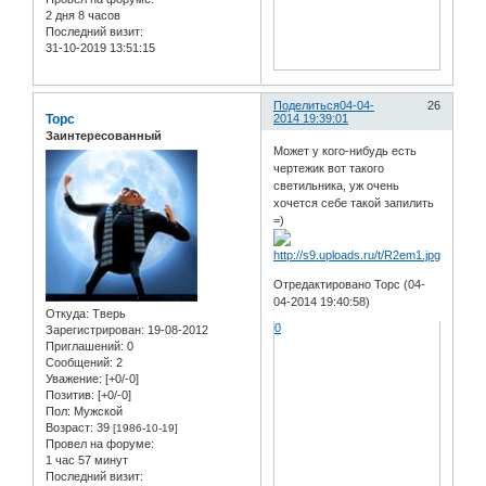
2 дня 8 часов
Последний визит:
31-10-2019 13:51:15
Поделиться
04-04-
26
Topc
2014 19:39:01
Заинтересованный
Может у кого-нибудь есть
чертежик вот такого
светильника, уж очень
хочется себе такой запилить
=)
Отредактировано Topc (04-
04-2014 19:40:58)
Откуда:
Тверь
0
Зарегистрирован
: 19-08-2012
Приглашений:
0
Сообщений:
2
Уважение:
[+0/-0]
Позитив:
[+0/-0]
Пол:
Мужской
Возраст:
39
[1986-10-19]
Провел на форуме:
1 час 57 минут
Последний визит: