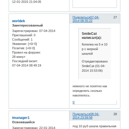
12-01-2015 21:04:05
Поделиться
07-04-
27
worldek
2014 08:35:22
Заинтересованный
Зарегистрирован
: 07-04-2014
SmileCat
Приглашений:
0
написал(а):
Сообщений:
1
Уважение:
[+0/-0]
Копилка на 5 и 10
Позитив:
[+0/-0]
р с мерной
Провел на форуме:
шкалой
28 минут
Последний визит:
Отредактировано
07-04-2014 08:49:19
SmileCat (01-04-
2014 15:53:06)
немного не понятно как
определить сколько
накопилось.
0
Поделиться
08-04-
28
imanager1
2014 23:59:58
Освоившийся
под 10 руб шкала правильная
Зарегистрирован
: 22-01-2014