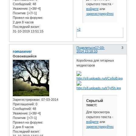
скрытого текста -
Сообщений:
48
Уважение:
[+38/-4]
войдите
или
Позитив:
[+7/-1]
зарегистрируйтесь
.
Провел на форуме:
2 дня 8 часов
Последний визит:
+2
31-10-2019 13:51:15
Поделиться
17-03-
3
romasever
2014 23:18:10
Освоившийся
Коробочка для гитарных
медиаторов
Зарегистрирован
: 07-03-2014
Скрытый
Приглашений:
0
текст:
Сообщений:
48
Для просмотра
Уважение:
[+38/-4]
скрытого текста -
Позитив:
[+7/-1]
войдите
или
Провел на форуме:
зарегистрируйтесь
.
2 дня 8 часов
Последний визит: