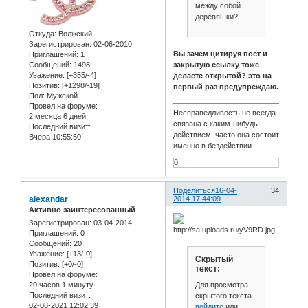
между собой
деревяшки?
Откуда:
Волжский
Зарегистрирован
: 02-06-2010
Вы зачем цитируя пост и
Приглашений:
1
Сообщений:
1498
закрытую ссылку тоже
Уважение:
[+355/-4]
делаете открытой? это на
Позитив:
[+1298/-19]
первый раз предупреждаю.
Пол:
Мужской
Провел на форуме:
Несправедливость не всегда
2 месяца 6 дней
связана с каким-нибудь
Последний визит:
действием; часто она состоит
Вчера 10:55:50
именно в бездействии.
0
Поделиться
16-04-
34
alexandar
2014 17:44:09
Активно заинтересованный
Зарегистрирован
: 03-04-2014
Приглашений:
0
Сообщений:
20
Уважение:
[+13/-0]
Скрытый
Позитив:
[+0/-0]
текст:
Провел на форуме:
Для просмотра
20 часов 1 минуту
Последний визит:
скрытого текста -
02-08-2021 12:02:39
войдите
или