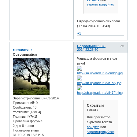
зарегистрируйтесь
.
Отредактировано alexandar
(17-04-2014 11:51:43)
+1
Поделиться
16-04-
35
romasever
2014 22:28:50
Освоившийся
Чаша для фруктов в виде
руки!
Зарегистрирован
: 07-03-2014
Приглашений:
0
Скрытый
Сообщений:
48
текст:
Уважение:
[+38/-4]
Позитив:
[+7/-1]
Для просмотра
Провел на форуме:
скрытого текста -
2 дня 8 часов
войдите
или
Последний визит:
зарегистрируйтесь
.
31-10-2019 13:51:15