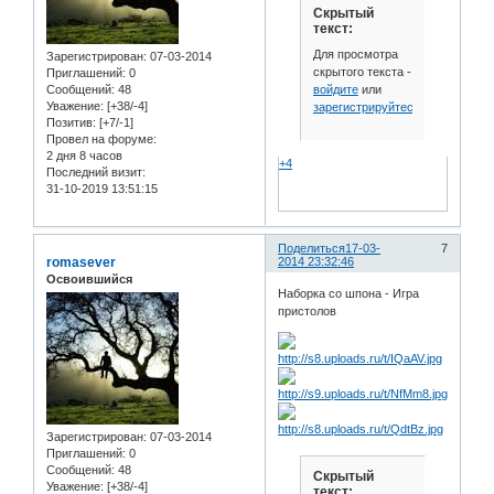
Скрытый
текст:
Для просмотра
Зарегистрирован
: 07-03-2014
скрытого текста -
Приглашений:
0
войдите
или
Сообщений:
48
Уважение:
[+38/-4]
зарегистрируйтесь
.
Позитив:
[+7/-1]
Провел на форуме:
2 дня 8 часов
+4
Последний визит:
31-10-2019 13:51:15
Поделиться
17-03-
7
romasever
2014 23:32:46
Освоившийся
Наборка со шпона - Игра
пристолов
Зарегистрирован
: 07-03-2014
Приглашений:
0
Сообщений:
48
Скрытый
Уважение:
[+38/-4]
текст: