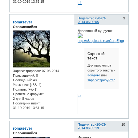
31-10-2019 13:51:15
+1
Поделиться
20-03-
9
romasever
2014 06:00:05
Освоившийся
Деревянный сундучок
Скрытый
текст:
Для просмотра
скрытого текста -
Зарегистрирован
: 07-03-2014
войдите
или
Приглашений:
0
зарегистрируйтесь
.
Сообщений:
48
Уважение:
[+38/-4]
Позитив:
[+7/-1]
Провел на форуме:
+1
2 дня 8 часов
Последний визит:
31-10-2019 13:51:15
Поделиться
20-03-
10
romasever
2014 06:03:19
Освоившийся
Игрушка