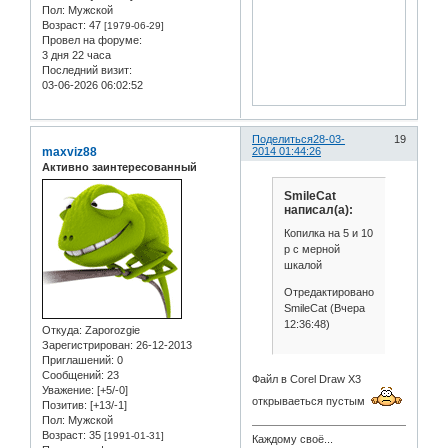
Пол:
Мужской
Возраст:
47
[1979-06-29]
Провел на форуме:
3 дня 22 часа
Последний визит:
03-06-2026 06:02:52
Поделиться
28-03-
19
maxviz88
2014 01:44:26
Активно заинтересованный
SmileCat
написал(а):
Копилка на 5 и 10
р с мерной
шкалой
Отредактировано
SmileCat (Вчера
12:36:48)
Откуда:
Zaporozgie
Зарегистрирован
: 26-12-2013
Приглашений:
0
Сообщений:
23
Файл в Corel Draw Х3
Уважение:
[+5/-0]
открываеться пустым
Позитив:
[+13/-1]
Пол:
Мужской
Возраст:
35
[1991-01-31]
Каждому своё...