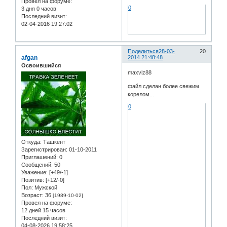
Провел на форуме:
0
3 дня 0 часов
Последний визит:
02-04-2016 19:27:02
Поделиться
28-03-
20
afgan
2014 21:48:48
Освоившийся
maxviz88
файл сделан более свежим
корелом...
0
Откуда:
Ташкент
Зарегистрирован
: 01-10-2011
Приглашений:
0
Сообщений:
50
Уважение:
[+49/-1]
Позитив:
[+12/-0]
Пол:
Мужской
Возраст:
36
[1989-10-02]
Провел на форуме:
12 дней 15 часов
Последний визит:
04-08-2026 19:58:25