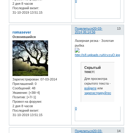
0
2 дня 8 часов
Последний визит:
31-10-2019 13:51:15
Поделиться
20-03-
13
romasever
2014 06:14:56
Освоившийся
Лазерная резка - Золотая
рыбка
Скрытый
текст:
Для просмотра
Зарегистрирован
: 07-03-2014
скрытого текста -
Приглашений:
0
войдите
или
Сообщений:
48
Уважение:
[+38/-4]
зарегистрируйтесь
.
Позитив:
[+7/-1]
Провел на форуме:
2 дня 8 часов
0
Последний визит:
31-10-2019 13:51:15
Поделиться
20-03-
14