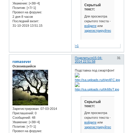
Уважение:
[+38/-4]
Скрытый
Позитив:
[+7/-1]
текст:
Провел на форуме:
Для просмотра
2 дня 8 часов
скрытого текста -
Последний визит:
31-10-2019 13:51:15
войдите
или
зарегистрируйтесь
.
+1
Поделиться
15-04-
31
romasever
2014 22:51:58
Освоившийся
Подставка под смартфон!
Скрытый
текст:
Зарегистрирован
: 07-03-2014
Для просмотра
Приглашений:
0
скрытого текста -
Сообщений:
48
Уважение:
[+38/-4]
войдите
или
Позитив:
[+7/-1]
зарегистрируйтесь
.
Провел на форуме: