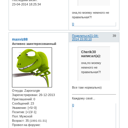
23-04-2014 18:25:34
она,по моему немного не
правильная?!
0
Поделиться
21-04-
39
maxviz88
2014 15:00:10
Активно заинтересованный
Cherik30
написал(а):
она,по моему
немного не
правильная?!
Все там нормально)
Откуда:
Zaporozgie
Зарегистрирован
: 26-12-2013
Каждому своё...
Приглашений:
0
Сообщений:
23
0
Уважение:
[+5/-0]
Позитив:
[+13/-1]
Пол:
Мужской
Возраст:
35
[1991-01-31]
Провел на форуме: