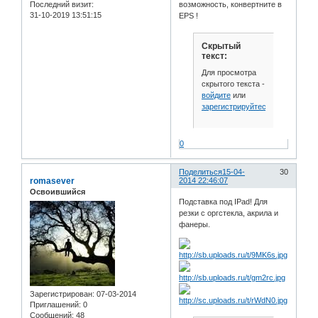
Последний визит:
возможность, конвертните в
31-10-2019 13:51:15
EPS !
Скрытый
текст:
Для просмотра
скрытого текста -
войдите
или
зарегистрируйтесь
.
0
Поделиться
15-04-
30
romasever
2014 22:46:07
Освоившийся
Подставка под IPad! Для
резки с оргстекла, акрила и
фанеры.
Зарегистрирован
: 07-03-2014
Приглашений:
0
Сообщений:
48