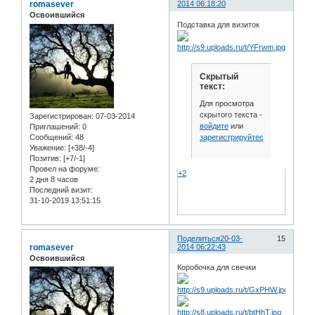
romasever
2014 06:18:20
Освоившийся
Подставка для визиток
Скрытый
текст:
Для просмотра
скрытого текста -
Зарегистрирован
: 07-03-2014
войдите
или
Приглашений:
0
зарегистрируйтесь
.
Сообщений:
48
Уважение:
[+38/-4]
Позитив:
[+7/-1]
Провел на форуме:
+2
2 дня 8 часов
Последний визит:
31-10-2019 13:51:15
Поделиться
20-03-
15
romasever
2014 06:22:43
Освоившийся
Коробочка для свечки