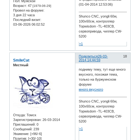
Пол:
Мужской
(01-04-2014 12:53:06)
Возраст:
47
[1979-06-29]
Провел на форуме:
3 дня 22 часа
Shunco CNC, yongli 60w,
Последний визит:
100x60см, контроллер
03-06-2026 06:02:52
Topwisdom -TL-403CB,
сервопривода, чиллер CW-
5200
+1
Поделиться
26-03-
18
SmileCat
2014 14:44:59
Местный
подниму тему, тут еще много
вкусного, похожая тема,
только на буржуинском
форуме
много вкусного
Shunco CNC, yongli 60w,
100x60см, контроллер
Topwisdom -TL-403CB,
Откуда:
Томск
сервопривода, чиллер CW-
Зарегистрирован
: 26-03-2014
5200
Приглашений:
0
+1
Сообщений:
239
Уважение:
[+96/-6]
Позитив:
[+30/-10]