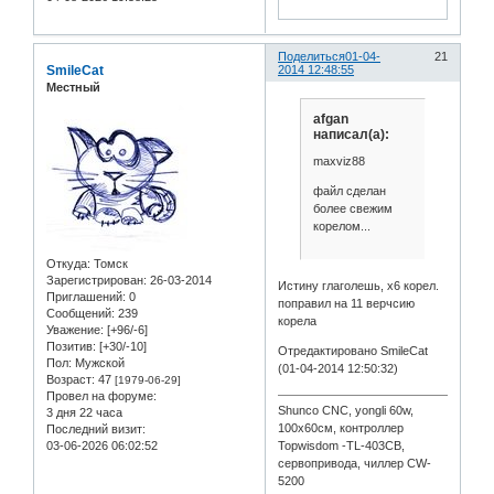
Поделиться
01-04-
21
SmileCat
2014 12:48:55
Местный
afgan
написал(а):
maxviz88
файл сделан
более свежим
корелом...
Откуда:
Томск
Зарегистрирован
: 26-03-2014
Истину глаголешь, x6 корел.
Приглашений:
0
поправил на 11 верчсию
Сообщений:
239
корела
Уважение:
[+96/-6]
Позитив:
[+30/-10]
Отредактировано SmileCat
Пол:
Мужской
(01-04-2014 12:50:32)
Возраст:
47
[1979-06-29]
Провел на форуме:
Shunco CNC, yongli 60w,
3 дня 22 часа
100x60см, контроллер
Последний визит:
03-06-2026 06:02:52
Topwisdom -TL-403CB,
сервопривода, чиллер CW-
5200