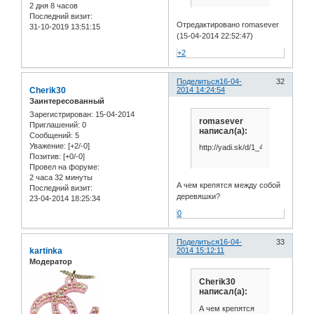
2 дня 8 часов
Последний визит:
Отредактировано romasever
31-10-2019 13:51:15
(15-04-2014 22:52:47)
+2
Поделиться
16-04-
32
Cherik30
2014 14:24:54
Заинтересованный
Зарегистрирован
: 15-04-2014
romasever
Приглашений:
0
написал(а):
Сообщений:
5
Уважение:
[+2/-0]
http://yadi.sk/d/1_40k2TbKi9V7
Позитив:
[+0/-0]
Провел на форуме:
2 часа 32 минуты
А чем крепятся между собой
Последний визит:
деревяшки?
23-04-2014 18:25:34
0
Поделиться
16-04-
33
kartinka
2014 15:12:11
Модератор
Cherik30
написал(а):
А чем крепятся