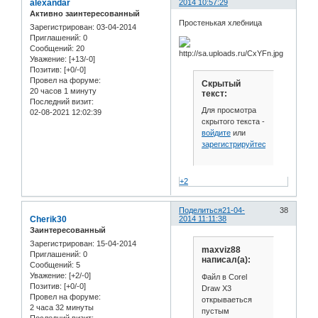
alexandar
2014 10:57:29
Активно заинтересованный
Простенькая хлебница
Зарегистрирован
: 03-04-2014
Приглашений:
0
Сообщений:
20
Уважение:
[+13/-0]
Позитив:
[+0/-0]
Провел на форуме:
Скрытый
20 часов 1 минуту
текст:
Последний визит:
Для просмотра
02-08-2021 12:02:39
скрытого текста -
войдите
или
зарегистрируйтесь
.
+2
Поделиться
21-04-
38
Cherik30
2014 11:11:38
Заинтересованный
Зарегистрирован
: 15-04-2014
maxviz88
Приглашений:
0
написал(а):
Сообщений:
5
Уважение:
[+2/-0]
Файл в Corel
Позитив:
[+0/-0]
Draw Х3
Провел на форуме:
открываеться
2 часа 32 минуты
пустым
Последний визит: