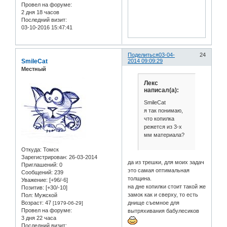
Провел на форуме:
2 дня 18 часов
Последний визит:
03-10-2016 15:47:41
Поделиться
03-04-
24
SmileCat
2014 09:09:29
Местный
Лекс
написал(а):
SmileCat
я так понимаю,
что копилка
режется из 3-х
мм материала?
Откуда:
Томск
Зарегистрирован
: 26-03-2014
да из трешки, для моих задач
Приглашений:
0
это самая оптимальная
Сообщений:
239
толщина.
Уважение:
[+96/-6]
на дне копилки стоит такой же
Позитив:
[+30/-10]
замок как и сверху, то есть
Пол:
Мужской
Возраст:
47
днище съемное для
[1979-06-29]
Провел на форуме:
вытряхивания бабулесиков
3 дня 22 часа
Последний визит: