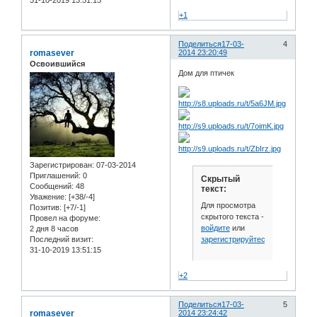
31-10-2019 13:51:15
+1
Поделиться
17-03-
4
romasever
2014 23:20:49
Освоившийся
Дом для птичек
Зарегистрирован
: 07-03-2014
Приглашений:
0
Скрытый
Сообщений:
48
текст:
Уважение:
[+38/-4]
Для просмотра
Позитив:
[+7/-1]
скрытого текста -
Провел на форуме:
войдите
или
2 дня 8 часов
зарегистрируйтесь
.
Последний визит:
31-10-2019 13:51:15
+2
Поделиться
17-03-
5
romasever
2014 23:24:42