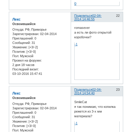
0
Поделиться
02-04-
22
Лекс
2014 14:46:55
Освоившийся
romasever
Откуда:
РФ, Приморье
а есть ли фото открытой
Зарегистрирован
: 02-04-2014
коробочки?
Приглашений:
0
Сообщений:
31
-1
Уважение:
[+3/-2]
Позитив:
[+3/-0]
Пол:
Мужской
Провел на форуме:
2 дня 18 часов
Последний визит:
03-10-2016 15:47:41
Поделиться
02-04-
23
Лекс
2014 14:54:40
Освоившийся
SmileCat
Откуда:
РФ, Приморье
я так понимаю, что копилка
Зарегистрирован
: 02-04-2014
режется из 3-х мм
Приглашений:
0
материала?
Сообщений:
31
Уважение:
[+3/-2]
-1
Позитив:
[+3/-0]
Пол:
Мужской