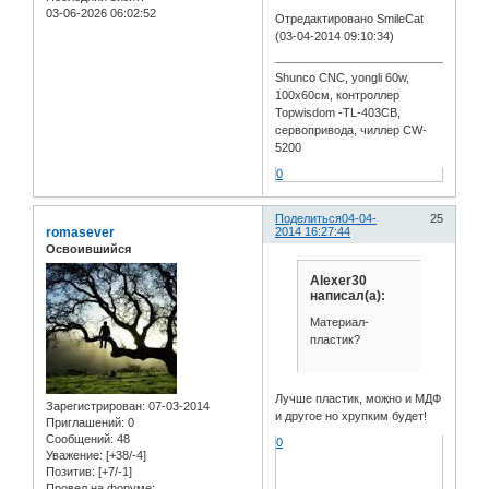
03-06-2026 06:02:52
Отредактировано SmileCat
(03-04-2014 09:10:34)
Shunco CNC, yongli 60w,
100x60см, контроллер
Topwisdom -TL-403CB,
сервопривода, чиллер CW-
5200
0
Поделиться
04-04-
25
romasever
2014 16:27:44
Освоившийся
Alexer30
написал(а):
Материал-
пластик?
Лучше пластик, можно и МДФ
Зарегистрирован
: 07-03-2014
и другое но хрупким будет!
Приглашений:
0
Сообщений:
48
0
Уважение:
[+38/-4]
Позитив:
[+7/-1]
Провел на форуме: