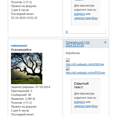
Позитив:
[+7/-1]
Для просмотра
Провел на форуме:
скрытого текста -
2 дня 8 часов
войдите
или
Последний визит:
31-10-2019 13:51:15
зарегистрируйтесь
.
0
Поделиться
17-03-
8
romasever
2014 23:37:05
Освоившийся
Коробочка
Скрытый
Зарегистрирован
: 07-03-2014
текст:
Приглашений:
0
Для просмотра
Сообщений:
48
скрытого текста -
Уважение:
[+38/-4]
войдите
или
Позитив:
[+7/-1]
зарегистрируйтесь
.
Провел на форуме:
2 дня 8 часов
Последний визит: