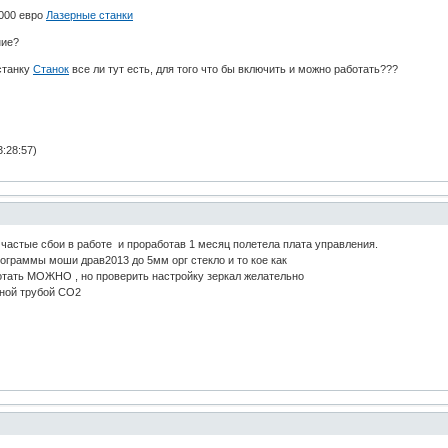
2000 евро
Лазерные станки
ние?
станку
Станок
все ли тут есть, для того что бы включить и можно работать???
3:28:57)
 частые сбои в работе и проработав 1 месяц полетела плата управления.
рограммы моши драв2013 до 5мм орг стекло и то кое как
ботать МОЖНО , но проверить настройку зеркал желательно
щной трубой CO2