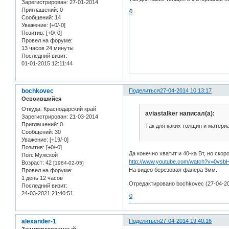
Зарегистрирован
: 27-01-2014
Приглашений:
0
0
Сообщений:
14
Уважение:
[+0/-0]
Позитив:
[+0/-0]
Провел на форуме:
13 часов 24 минуты
Последний визит:
01-01-2015 12:11:44
bochkovec
Поделиться
27-04-2014 10:13:17
Освоившийся
Откуда:
Краснодарский край
aviastalker написал(а):
Зарегистрирован
: 21-03-2014
Приглашений:
0
Так для каких толщин и матери
Сообщений:
30
Уважение:
[+19/-0]
Позитив:
[+0/-0]
Да конечно хватит и 40-ка Вт, но ско
Пол:
Мужской
http://www.youtube.com/watch?v=0vsb
Возраст:
42
[1984-02-05]
На видео березовая фанера 3мм.
Провел на форуме:
1 день 12 часов
Отредактировано bochkovec (27-04-20
Последний визит:
24-03-2021 21:40:51
0
alexander-1
Поделиться
27-04-2014 19:40:16
Заинтересованный