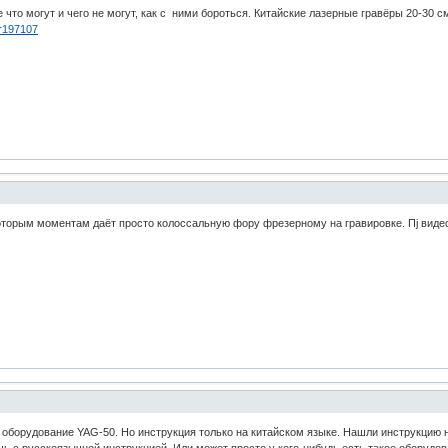
 что могут и чего не могут, как с ними бороться. Китайские лазерные гравёры 20-30 с
er197107
оторым моментам даёт просто колоссальную фору фрезерному на гравировке. Пj видео 
 оборудование YAG-50. Но инструкция только на китайском языке. Нашли инструкцию 
чь с русскоязычной инструкцией. Или может просто у кого-нибудь есть такое оборудо