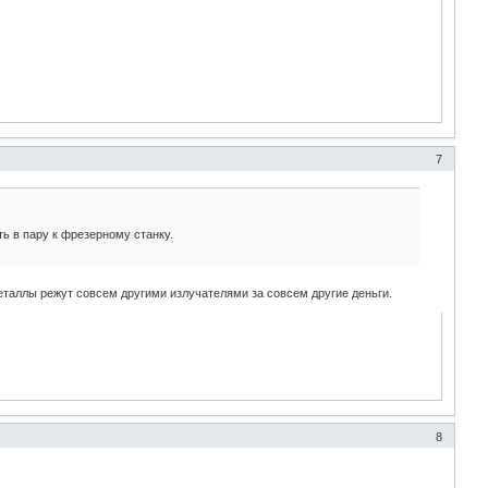
7
ь в пару к фрезерному станку.
Металлы режут совсем другими излучателями за совсем другие деньги.
8