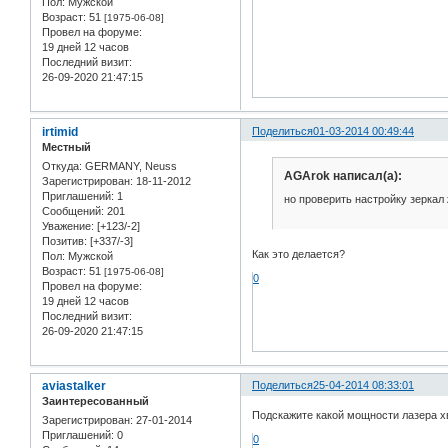
Пол:
Мужской
Возраст:
51
[1975-06-08]
Провел на форуме:
19 дней 12 часов
Последний визит:
26-09-2020 21:47:15
irtimid
Поделиться
01-03-2014 00:49:44
Местный
Откуда:
GERMANY, Neuss
AGArok написал(а):
Зарегистрирован
: 18-11-2012
Приглашений:
1
но проверить настройку зеркал
Сообщений:
201
Уважение:
[+123/-2]
Позитив:
[+337/-3]
Как это делается?
Пол:
Мужской
Возраст:
51
[1975-06-08]
0
Провел на форуме:
19 дней 12 часов
Последний визит:
26-09-2020 21:47:15
aviastalker
Поделиться
25-04-2014 08:33:01
Заинтересованный
Подскажите какой мощности лазера хв
Зарегистрирован
: 27-01-2014
Приглашений:
0
0