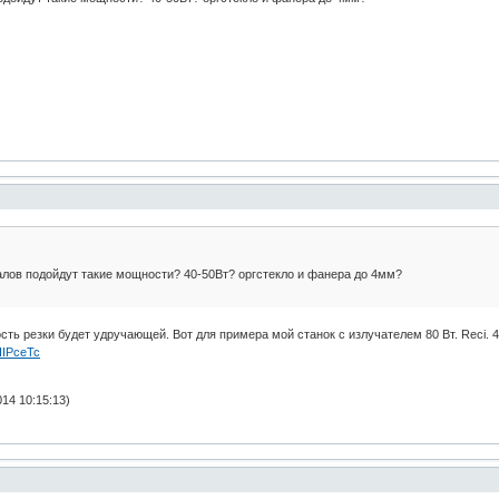
алов подойдут такие мощности? 40-50Вт? оргстекло и фанера до 4мм?
рость резки будет удручающей. Вот для примера мой станок с излучателем 80 Вт. Reci. 
HIPceTc
14 10:15:13)