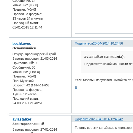
Сообщений:
14
Уважение:
[+0/-0]
Позитив:
[+0/-0]
Провел на форуме:
13 часов 24 минуты
Последний визит:
01-01-2015 12:11:44
bochkovec
Поделиться
26-04-2014 10:24:56
Освоившийся
Откуда:
Краснодарский край
aviastalker написал(а):
Зарегистрирован
: 21-03-2014
Приглашений:
0
Подскажите какой мощности лаз
Сообщений:
30
Уважение:
[+19/-0]
Позитив:
[+0/-0]
Если газовый излучатель китай то от
Пол:
Мужской
Возраст:
42
[1984-02-05]
0
Провел на форуме:
1 день 12 часов
Последний визит:
24-03-2021 21:40:51
aviastalker
Поделиться
26-04-2014 12:48:42
Заинтересованный
То есть все эти китайские минилазер
Зарегистрирован
: 27-01-2014