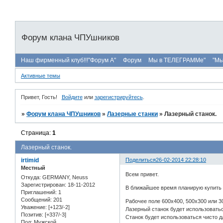
Форум клана ЧПУшников
Наш фирменный клуб!!!"Форум А"
Форум
Мы в ТЕЛЕГРАММе"
"Мы
Активные темы
Привет, Гость!
Войдите
или
зарегистрируйтесь
.
»
Форум клана ЧПУшников
»
Лазерные станки
»
Лазерный станок.
Страница:
1
Лазерный станок.
irtimid
Поделиться
26-02-2014 22:28:10
Местный
Всем привет.
Откуда:
GERMANY, Neuss
Зарегистрирован
: 18-11-2012
В ближайшее время планирую купить 
Приглашений:
1
Сообщений:
201
Рабочее поле 600х400, 500х300 или 3
Уважение:
[+123/-2]
Лазерный станок будет использоватьс
Позитив:
[+337/-3]
Станок будет использоваться чисто дл
Пол:
Мужской