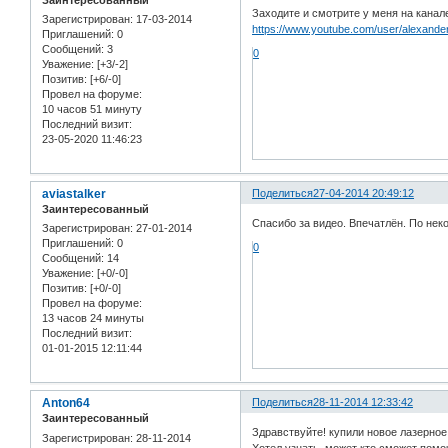
Заходите и смотрите у меня на канале
Зарегистрирован
: 17-03-2014
https://www.youtube.com/user/alexand
Приглашений:
0
Сообщений:
3
0
Уважение:
[+3/-2]
Позитив:
[+6/-0]
Провел на форуме:
10 часов 51 минуту
Последний визит:
23-05-2020 11:46:23
aviastalker
Поделиться
27-04-2014 20:49:12
Заинтересованный
Спасибо за видео. Впечатлён. По нек
Зарегистрирован
: 27-01-2014
Приглашений:
0
0
Сообщений:
14
Уважение:
[+0/-0]
Позитив:
[+0/-0]
Провел на форуме:
13 часов 24 минуты
Последний визит:
01-01-2015 12:11:44
Anton64
Поделиться
28-11-2014 12:33:42
Заинтересованный
Здравствуйте! купили новое лазерное
Зарегистрирован
: 28-11-2014
Хотел узнать, может кто сможет помо