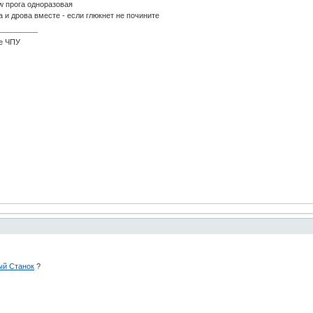
aw прога одноразовая
 и дрова вместе - если глюкнет не почините
ке ЧПУ
ый Станок
?