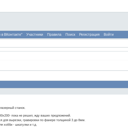
 в ВКонтакте"
Участники
Правила
Поиск
Регистрация
Войти
лазерный станок.
00х200- пока не решил, жду ваших предложений.
я для вырезки, гравировки по фанере толщиной 3 до 8мм.
я хобби - шкатулки и т.д.