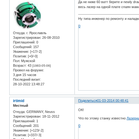
Да не ниже 60 ватт берите и newly dr
весь лазер на одной плате спаян мама
Ну типа инженер по ремонту и налад
0
Откуда:
г. Ярославль
Зарегистрирован
: 26-08-2010
Приглашений:
0
Сообщений:
157
Уважение:
[+17/-2]
Позитив:
[+0/-0]
Пол:
Мужской
Возраст:
43
[1983-05-06]
Провел на форуме:
3 дня 15 часов
Последний визит:
28-10-2022 13:48:27
irtimid
Поделиться
01-03-2014 00:48:41
Местный
ОК!
Откуда:
GERMANY, Neuss
Зарегистрирован
: 18-11-2012
Что по этому станку известно
Лазерн
Приглашений:
1
Сообщений:
201
0
Уважение:
[+123/-2]
Позитив:
[+337/-3]