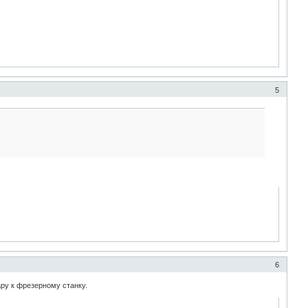
5
6
ру к фрезерному станку.