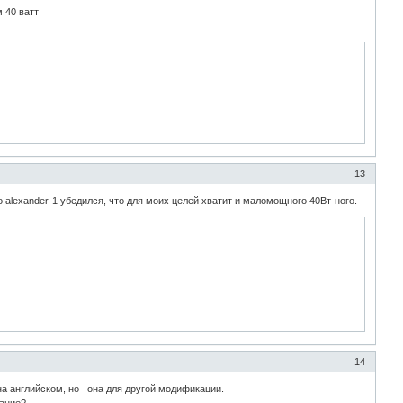
м 40 ватт
13
alexander-1 убедился, что для моих целей хватит и маломощного 40Вт-ного.
14
на английском, но она для другой модификации.
вание?