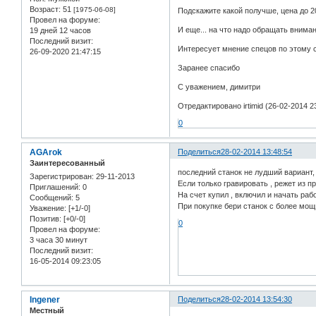
Возраст:
51
[1975-06-08]
Подскажите какой получше, цена до 
Провел на форуме:
И еще... на что надо обращать внима
19 дней 12 часов
Последний визит:
Интересует мнение спецов по этому 
26-09-2020 21:47:15
Заранее спасибо
С уважением, димитри
Отредактировано irtimid (26-02-2014 2
0
AGArok
Поделиться
28-02-2014 13:48:54
Заинтересованный
последний станок не лудший вариант,
Зарегистрирован
: 29-11-2013
Если только гравировать , режет из п
Приглашений:
0
На счет купил , включил и начать ра
Сообщений:
5
При покупке бери станок с более мо
Уважение:
[+1/-0]
Позитив:
[+0/-0]
0
Провел на форуме:
3 часа 30 минут
Последний визит:
16-05-2014 09:23:05
Ingener
Поделиться
28-02-2014 13:54:30
Местный