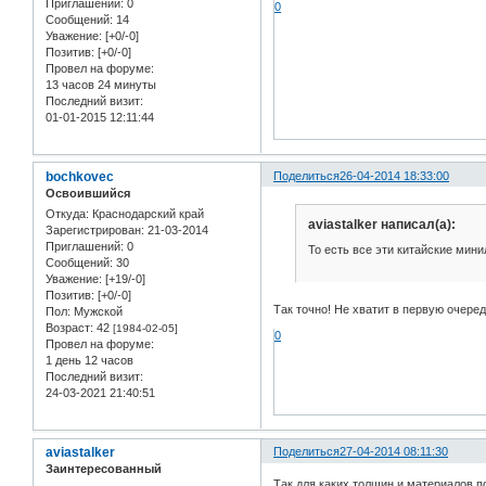
Приглашений:
0
0
Сообщений:
14
Уважение:
[+0/-0]
Позитив:
[+0/-0]
Провел на форуме:
13 часов 24 минуты
Последний визит:
01-01-2015 12:11:44
bochkovec
Поделиться
26-04-2014 18:33:00
Освоившийся
Откуда:
Краснодарский край
aviastalker написал(а):
Зарегистрирован
: 21-03-2014
Приглашений:
0
То есть все эти китайские мин
Сообщений:
30
Уважение:
[+19/-0]
Позитив:
[+0/-0]
Так точно! Не хватит в первую очере
Пол:
Мужской
Возраст:
42
[1984-02-05]
0
Провел на форуме:
1 день 12 часов
Последний визит:
24-03-2021 21:40:51
aviastalker
Поделиться
27-04-2014 08:11:30
Заинтересованный
Так для каких толщин и материалов п