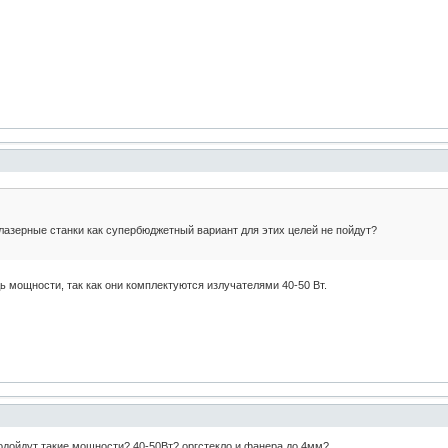
илазерные станки как супербюджетный вариант для этих целей не пойдут?
дь мощности, так как они комплектуются излучателями 40-50 Вт.
одойдут такие мощности? 40-50Вт? оргстекло и фанера до 4мм?