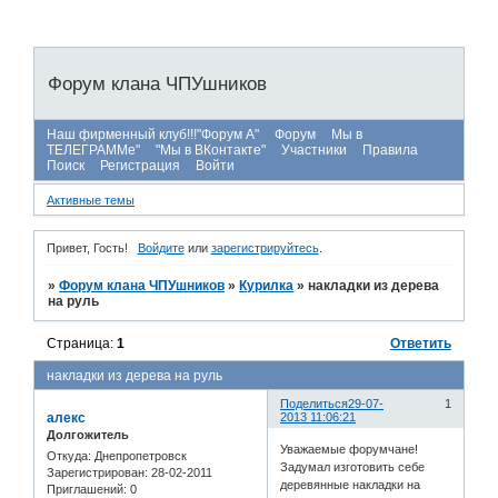
Форум клана ЧПУшников
Наш фирменный клуб!!!"Форум А"
Форум
Мы в
ТЕЛЕГРАММе"
"Мы в ВКонтакте"
Участники
Правила
Поиск
Регистрация
Войти
Активные темы
Привет, Гость!
Войдите
или
зарегистрируйтесь
.
»
Форум клана ЧПУшников
»
Курилка
»
накладки из дерева
на руль
Страница:
1
Ответить
накладки из дерева на руль
Поделиться
29-07-
1
алекс
2013 11:06:21
Долгожитель
Уважаемые форумчане!
Откуда:
Днепропетровск
Задумал изготовить себе
Зарегистрирован
: 28-02-2011
деревянные накладки на
Приглашений:
0