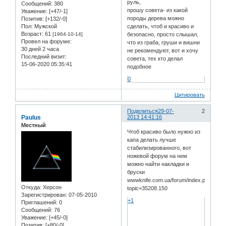
руль,
Сообщений:
380
прошу совета- из какой
Уважение:
[+47/-1]
породы дерева можно
Позитив:
[+132/-0]
Пол:
Мужской
сделать, чтоб и красиво и
Возраст:
61
[1964-10-14]
безопасно, просто слышал,
Провел на форуме:
что из граба, груши и вишни
30 дней 2 часа
не рекомендуют, вот и хочу
Последний визит:
совета, тех кто делал
15-06-2020 05:35:41
подобное
0
Цитировать
Поделиться
29-07-
2
Paulus
2013 14:41:16
Местный
Чтоб красиво было нужно из
капа делать лучше
стабилизированного, вот
ножевой форум на нем
можно найти накладки и
бруски
wwwknife.com.ua/forum/index.php?
Откуда:
Херсон
topic=35208.150
Зарегистрирован
: 07-05-2010
+1
Приглашений:
0
Сообщений:
76
Уважение:
[+45/-0]
Позитив:
[+80/-0]