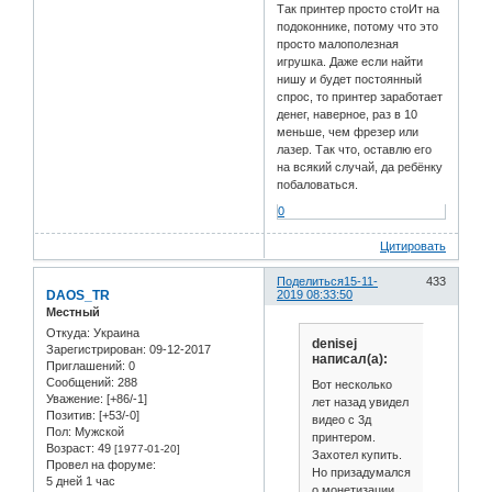
Так принтер просто стоИт на
подоконнике, потому что это
просто малополезная
игрушка. Даже если найти
нишу и будет постоянный
спрос, то принтер заработает
денег, наверное, раз в 10
меньше, чем фрезер или
лазер. Так что, оставлю его
на всякий случай, да ребёнку
побаловаться.
0
Цитировать
Поделиться
15-11-
433
DAOS_TR
2019 08:33:50
Местный
Откуда:
Украина
denisej
Зарегистрирован
: 09-12-2017
написал(а):
Приглашений:
0
Сообщений:
288
Вот несколько
Уважение:
[+86/-1]
лет назад увидел
Позитив:
[+53/-0]
видео с 3д
Пол:
Мужской
принтером.
Возраст:
49
[1977-01-20]
Захотел купить.
Провел на форуме:
Но призадумался
5 дней 1 час
о монетизации