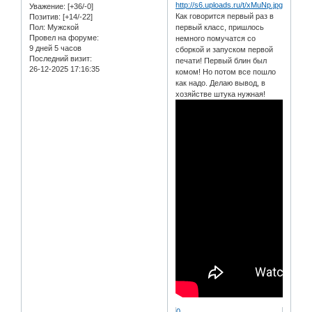
Уважение:
[+36/-0]
Как говорится первый раз в
Позитив:
[+14/-22]
Пол:
Мужской
первый класс, пришлось
Провел на форуме:
немного помучатся со
9 дней 5 часов
сборкой и запуском первой
Последний визит:
печати! Первый блин был
26-12-2025 17:16:35
комом! Но потом все пошло
как надо. Делаю вывод, в
хозяйстве штука нужная!
0