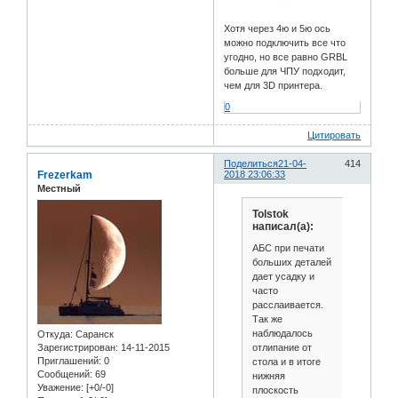
Хотя через 4ю и 5ю ось
можно подключить все что
угодно, но все равно GRBL
больше для ЧПУ подходит,
чем для 3D принтера.
0
Цитировать
Поделиться
21-04-
414
Frezerkam
2018 23:06:33
Местный
Tolstok
написал(а):
АБС при печати
больших деталей
дает усадку и
часто
расслаивается.
Так же
наблюдалось
Откуда:
Саранск
отлипание от
Зарегистрирован
: 14-11-2015
Приглашений:
0
стола и в итоге
Сообщений:
69
нижняя
Уважение:
[+0/-0]
плоскость