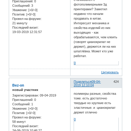
Приглашений:
0
фотополимерными 3д
Сообщений:
3
принтерами? Заметил
Уважение:
[+0/-0]
недавно что начали
Позитив:
[+0/-0]
продавать в китае.
Провел на форуме:
21 минуту
Интересует механика и
Последний визит:
свойства изделий из них
19-03-2019 12:31:57
выходящих - как
обрабатываются, чем клеить
(говорят цианокрилат не
держит), держится ли на них
шпатлёвка. Может кто уже
работал.
0
Цитировать
Поделиться
09-04-
424
Bez-on
2019 12:10:04
новый участник
полимеры разные, свойства
Зарегистрирован
: 09-04-2019
тоже. есть достаточно
Приглашений:
0
твердые но хрупкие есть
Сообщений:
1
эластичные. и цианокрилат
Уважение:
[+0/-0]
держит отлично
Позитив:
[+0/-0]
Провел на форуме:
0
58 минут
Последний визит:
24-06-2019 10:46:27