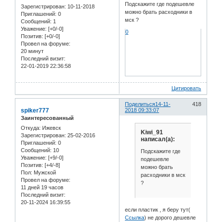
Подскажите где подешевле
Зарегистрирован
: 10-11-2018
можно брать расходники в
Приглашений:
0
мск ?
Сообщений:
1
Уважение:
[+0/-0]
0
Позитив:
[+0/-0]
Провел на форуме:
20 минут
Последний визит:
22-01-2019 22:36:58
Цитировать
Поделиться
14-11-
418
spiker777
2018 09:33:07
Заинтересованный
Откуда:
Ижевск
Kiwi_91
Зарегистрирован
: 25-02-2016
написал(а):
Приглашений:
0
Сообщений:
10
Подскажите где
Уважение:
[+9/-0]
подешевле
Позитив:
[+4/-8]
можно брать
Пол:
Мужской
расходники в мск
Провел на форуме:
?
11 дней 19 часов
Последний визит:
20-11-2024 16:39:55
если пластик , я беру тут(
Ссылка
) не дорого дешевле