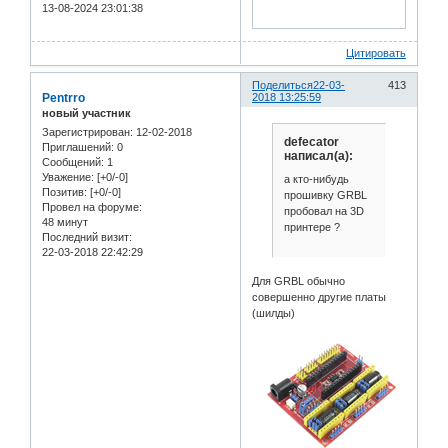
13-08-2024 23:01:38
Цитировать
Поделиться
22-03-
413
Pentrro
2018 13:25:59
новый участник
Зарегистрирован
: 12-02-2018
defecator
Приглашений:
0
написал(а):
Сообщений:
1
Уважение:
[+0/-0]
а кто-нибудь
Позитив:
[+0/-0]
прошивку GRBL
Провел на форуме:
пробовал на 3D
48 минут
принтере ?
Последний визит:
22-03-2018 22:42:29
Для GRBL обычно
совершенно другие платы
(шилды)