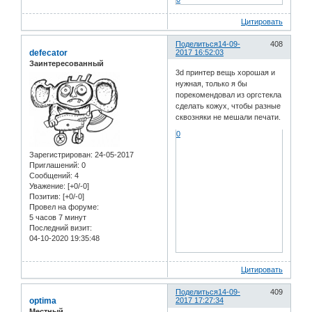
Цитировать
Поделиться
14-09-
408
defecator
2017 16:52:03
Заинтересованный
3d принтер вещь хорошая и
нужная, только я бы
порекомендовал из оргстекла
сделать кожух, чтобы разные
сквозняки не мешали печати.
0
Зарегистрирован
: 24-05-2017
Приглашений:
0
Сообщений:
4
Уважение:
[+0/-0]
Позитив:
[+0/-0]
Провел на форуме:
5 часов 7 минут
Последний визит:
04-10-2020 19:35:48
Цитировать
Поделиться
14-09-
409
optima
2017 17:27:34
Местный