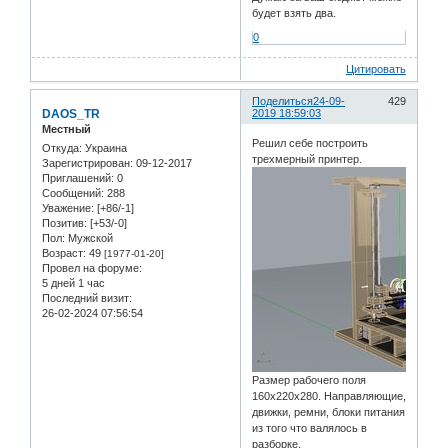
будет взять два.
0
Цитировать
Поделиться
24-09-
429
DAOS_TR
2019 18:59:03
Местный
Решил себе построить
Откуда:
Украина
трехмерный принтер.
Зарегистрирован
: 09-12-2017
Приглашений:
0
Сообщений:
288
Уважение:
[+86/-1]
Позитив:
[+53/-0]
Пол:
Мужской
Возраст:
49
[1977-01-20]
Провел на форуме:
5 дней 1 час
Последний визит:
26-02-2024 07:56:54
Размер рабочего поля
160х220х280. Направляющие,
движки, ремни, блоки питания
из того что валялось в
разборке.