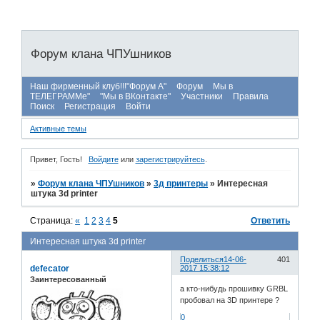
Форум клана ЧПУшников
Наш фирменный клуб!!!"Форум А"
Форум
Мы в
ТЕЛЕГРАММе"
"Мы в ВКонтакте"
Участники
Правила
Поиск
Регистрация
Войти
Активные темы
Привет, Гость!
Войдите
или
зарегистрируйтесь
.
»
Форум клана ЧПУшников
»
3д принтеры
»
Интересная
штука 3d printer
Страница:
«
1
2
3
4
5
Ответить
Интересная штука 3d printer
Поделиться
14-06-
401
defecator
2017 15:38:12
Заинтересованный
а кто-нибудь прошивку GRBL
пробовал на 3D принтере ?
0