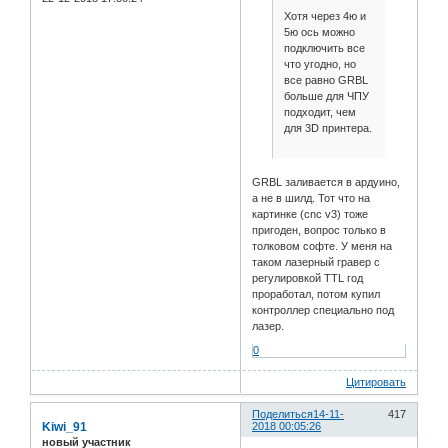
Хотя через 4ю и
5ю ось можно
подключить все
что угодно, но
все равно GRBL
больше для ЧПУ
подходит, чем
для 3D принтера.
GRBL заливается в ардуино,
а не в шилд. Тот что на
картинке (cnc v3) тоже
пригоден, вопрос только в
толковом софте. У меня на
таком лазерный гравер с
регулировкой TTL год
проработал, потом купил
контроллер специально под
лазер.
0
Цитировать
Поделиться
14-11-
417
Kiwi_91
2018 00:05:26
новый участник