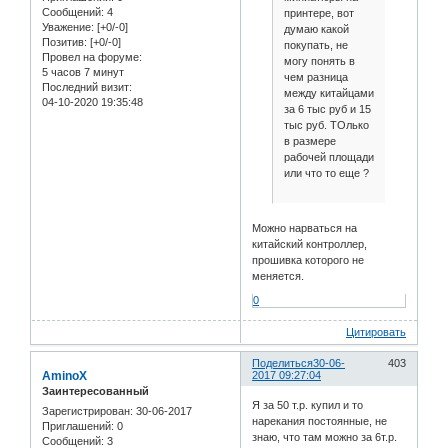
Сообщений:
4
принтере, вот
Уважение:
[+0/-0]
думаю какой
Позитив:
[+0/-0]
покупать, не
Провел на форуме:
могу понять в
5 часов 7 минут
чем разница
Последний визит:
между китайцами
04-10-2020 19:35:48
за 6 тыс руб и 15
тыс руб. ТОлько
в размере
рабочей площади
или что то еще ?
Можно нарваться на
китайский контроллер,
прошивка которого не
меняется.
0
Цитировать
Поделиться
30-06-
403
AminoX
2017 09:27:04
Заинтересованный
Я за 50 т.р. купил и то
Зарегистрирован
: 30-06-2017
нарекания постоянные, не
Приглашений:
0
знаю, что там можно за 6т.р.
Сообщений:
3