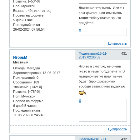
Позитив:
[+53/-0]
Пол:
Мужской
Движение это жизнь. Или ты
Возраст:
49
[1977-01-20]
сам двигаешься или жизнь
Провел на форуме:
тащит тебя ухватив за что
5 дней 1 час
придётся.
Последний визит:
26-02-2024 07:56:54
0
Цитировать
Поделиться
15-11-
431
ИгорьМ
2019 02:06:59
Местный
Что-то я смотрю, не очень
Откуда:
Магадан
густо в теме по 3Д-печати. В
Зарегистрирован
: 13-06-2017
лазерной ветке поактивнее
Приглашений:
0
будет (про фрезерную,
Сообщений:
189
вообще завистливо вздыхаю
Уважение:
[+42/-0]
Позитив:
[+78/-0]
).
Пол:
Мужской
0
Провел на форуме:
6 дней 5 часов
Последний визит:
11-08-2022 07:45:46
Цитировать
Поделиться
15-11-
432