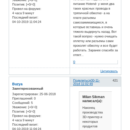
питание Hotend- у меня два
Позитив:
[+0/-0]
таких красных провода в
Провел на форуме:
4 часа 9 минут
тряпичной обмотке- а на
Последний визит:
плате разъемы
04-10-2019 11:04:24
самозажимающиеся, в
которые вставишь и очень
тяжело выдернуть назад. Вот
такой вопрос- нужно очищать
оплетку или разъемы сами
проколят обмотку и все будет
работать. Заранее спасибо за
ответ...
0
Цитировать
Поделиться
30-11-
421
Buzya
2018 11:02:49
Заинтересованный
Зарегистрирован
: 25-06-2018
Milan Sikman
Приглашений:
0
написал(а):
Сообщений:
5
Уважение:
[+0/-0]
Наконец
Позитив:
[+0/-0]
производства
Провел на форуме:
3D-принтер и
4 часа 9 минут
некоторых
Последний визит:
продуктов
04-10-2019 11:04:24