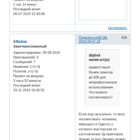
1 час 14 минут
Последний визит:
28-07-2019 22:40:08
Цитировать
Поделиться
30-08-
428
Albutua
2019 09:47:18
Заинтересованный
Зарегистрирован
: 28-08-2019
dipbsk
Приглашений:
0
написал(а):
Сообщений:
7
Уважение:
[+1/-0]
приветствую!
Позитив:
[+1/-0]
Нужен принтер
Провел на форуме:
до 50К для
3 часа 52 минуты
непрофессионального
Последний визит:
использования.
19-11-2019 19:40:52
Что можете
посоветовать?
Если еще актуально, то могу
посоветовать человека,
живущего в Одессе у
которого мастерская по
изготовлению 3д принтеров.
Думаю за ваш бюджет можно