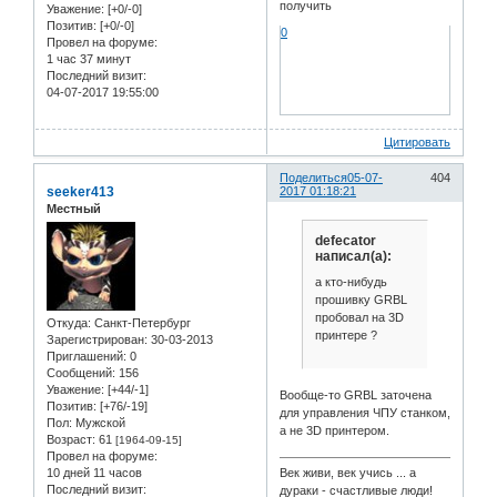
получить
Уважение:
[+0/-0]
Позитив:
[+0/-0]
0
Провел на форуме:
1 час 37 минут
Последний визит:
04-07-2017 19:55:00
Цитировать
Поделиться
05-07-
404
seeker413
2017 01:18:21
Местный
defecator
написал(а):
а кто-нибудь
прошивку GRBL
пробовал на 3D
Откуда:
Санкт-Петербург
принтере ?
Зарегистрирован
: 30-03-2013
Приглашений:
0
Сообщений:
156
Уважение:
[+44/-1]
Вообще-то GRBL заточена
Позитив:
[+76/-19]
для управления ЧПУ станком,
Пол:
Мужской
а не 3D принтером.
Возраст:
61
[1964-09-15]
Провел на форуме:
10 дней 11 часов
Век живи, век учись ... а
Последний визит:
дураки - счастливые люди!