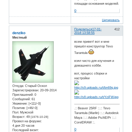
площади основания моделей.
0
Цитировать
Поделиться
17-01-
412
denziko
2018 13:58:55
Местный
всем привет! вот и мне
пришёл конструктор Tevo
Tarantula
взял чисто для изучения и
домашнего хобби.
вот, процесс сборки и
настройки
Откуда:
Старый Оскол
Зарегистрирован
: 20-09-2014
Приглашений:
0
Сообщений:
61
Уважение:
[+111/-0]
Позитив:
[+46/-0]
.:: Beaver 25RF ::.:: Tevo
Пол:
Мужской
Tarantula (Marlin) ::.:: Autodesk
Возраст:
49
[1976-10-28]
Maya ::.:: Adobe Ps/AE/Pr ::.::
Провел на форуме:
CorelDRAW ::.
4 дня 20 часов
0
Последний визит: