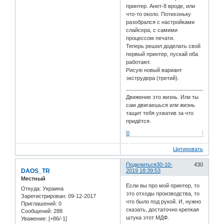
принтер. Анет-8 вроде, или
что-то около. Потихоньку
разобрался с настройками
слайсера, с самими
процессом печати.
Теперь решил доделать свой
первый принтер, пускай оба
работают.
Рисую новый вариант
экструдера (третий).
Движение это жизнь. Или ты
сам двигаешься или жизнь
тащит тебя ухватив за что
придётся.
0
Цитировать
Поделиться
30-10-
430
DAOS_TR
2019 18:39:53
Местный
Если вы про мой принтер, то
Откуда:
Украина
это отходы производства, то
Зарегистрирован
: 09-12-2017
что было под рукой. И, нужно
Приглашений:
0
сказать, достаточно крепкая
Сообщений:
288
штука этот МДФ.
Уважение:
[+86/-1]