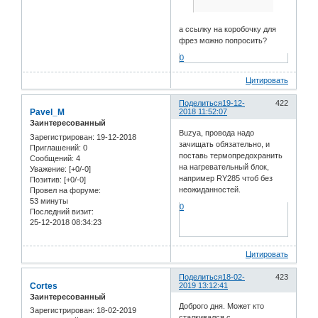
а ссылку на коробочку для
фрез можно попросить?
0
Цитировать
Поделиться
19-12-
422
Pavel_M
2018 11:52:07
Заинтересованный
Buzya, провода надо
Зарегистрирован
: 19-12-2018
зачищать обязательно, и
Приглашений:
0
поставь термопредохранить
Сообщений:
4
на нагревательный блок,
Уважение:
[+0/-0]
например RY285 чтоб без
Позитив:
[+0/-0]
неожиданностей.
Провел на форуме:
53 минуты
0
Последний визит:
25-12-2018 08:34:23
Цитировать
Поделиться
18-02-
423
Cortes
2019 13:12:41
Заинтересованный
Доброго дня. Может кто
Зарегистрирован
: 18-02-2019
сталкивался с