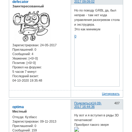
defecator
2017 09:09:02
Заинтересованный
Но по поводу GRBL да, был
неправ - там нет кода
управления разогревом стола
и экструдера.
Это как минимум
0
Зарегистрирован
: 24-05-2017
Приглашений:
0
Сообщений:
4
Уважение:
[+0/-0]
Позитив:
[+0/-0]
Провел на форуме:
5 часов 7 минут
Последний визит:
04-10-2020 19:35:48
Цитировать
Поделиться
14-09-
407
optima
2017 16:44:36
Местный
Ну вот и я вступил в ряды 3D
Откуда:
Кузбасс
печатников!
Зарегистрирован
: 09-11-2013
Приобрел такого зверя
Приглашений:
0
Сообщений:
159