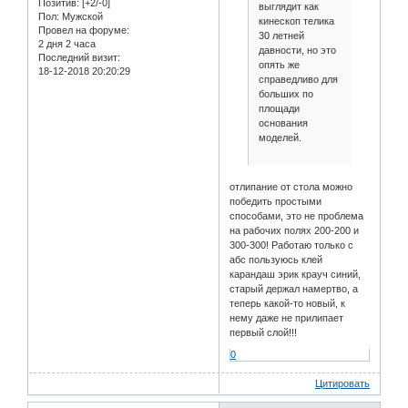
Позитив:
[+2/-0]
выглядит как
Пол:
Мужской
кинескоп телика
Провел на форуме:
30 летней
2 дня 2 часа
давности, но это
Последний визит:
опять же
18-12-2018 20:20:29
справедливо для
больших по
площади
основания
моделей.
отлипание от стола можно
победить простыми
способами, это не проблема
на рабочих полях 200-200 и
300-300! Работаю только с
абс пользуюсь клей
карандаш эрик крауч синий,
старый держал намертво, а
теперь какой-то новый, к
нему даже не прилипает
первый слой!!!
0
Цитировать