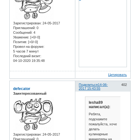
Зарегистрирован
: 24-05-2017
Приглашений:
0
Сообщений:
4
Уважение:
[+0/-0]
Позитив:
[+0/-0]
Провел на форуме:
5 часов 7 минут
Последний визит:
04-10-2020 19:35:48
Цитировать
Поделиться
14-06-
402
defecator
2017 15:43:55
Заинтересованный
lesha89
написал(а):
Ребята,
подскажите
пожалуйста, хоче
делать
кулинарные
Зарегистрирован
: 24-05-2017
миниатюры на
Приглашений:
0