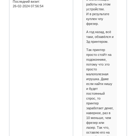
Последний визит:
работы на этом
26-02-2024 07:56:54
устройстве.
И в результате
куплен чпу
фрезер.
А год назад, всё
таки, обзавёлся и
3д принтером.
Так принтер
просто стоИт на
подоконнике,
потому что это
просто
малополезная
игрушка. Даже
если найти нишу
и будет
постоянный
спрос, то
принтер
заработает денег,
наверное, раз в
10 меньше, чем
фрезер или
лазер. Так что,
оставлю его на