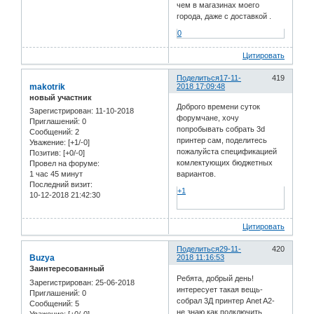
чем в магазинах моего
города, даже с доставкой .
0
Цитировать
Поделиться
17-11-
419
makotrik
2018 17:09:48
новый участник
Доброго времени суток
Зарегистрирован
: 11-10-2018
форумчане, хочу
Приглашений:
0
попробывать собрать 3d
Сообщений:
2
принтер сам, поделитесь
Уважение:
[+1/-0]
пожалуйста спецификацией
Позитив:
[+0/-0]
комлектующих бюджетных
Провел на форуме:
1 час 45 минут
вариантов.
Последний визит:
+1
10-12-2018 21:42:30
Цитировать
Поделиться
29-11-
420
Buzya
2018 11:16:53
Заинтересованный
Ребята, добрый день!
Зарегистрирован
: 25-06-2018
интересует такая вещь-
Приглашений:
0
собрал 3Д принтер Anet A2-
Сообщений:
5
не знаю как подключить
Уважение:
[+0/-0]