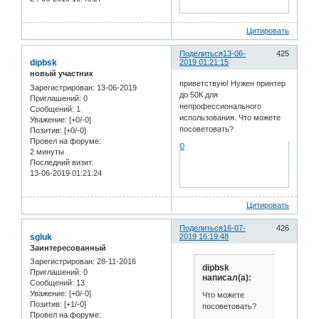
Цитировать
Поделиться
13-06-
425
dipbsk
2019 01:21:15
новый участник
приветствую! Нужен принтер
Зарегистрирован
: 13-06-2019
до 50К для
Приглашений:
0
непрофессионального
Сообщений:
1
использования. Что можете
Уважение:
[+0/-0]
посоветовать?
Позитив:
[+0/-0]
Провел на форуме:
0
2 минуты
Последний визит:
13-06-2019 01:21:24
Цитировать
Поделиться
16-07-
426
sgluk
2019 16:19:48
Заинтересованный
Зарегистрирован
: 28-11-2016
dipbsk
Приглашений:
0
написал(а):
Сообщений:
13
Уважение:
[+0/-0]
Что можете
Позитив:
[+1/-0]
посоветовать?
Провел на форуме: