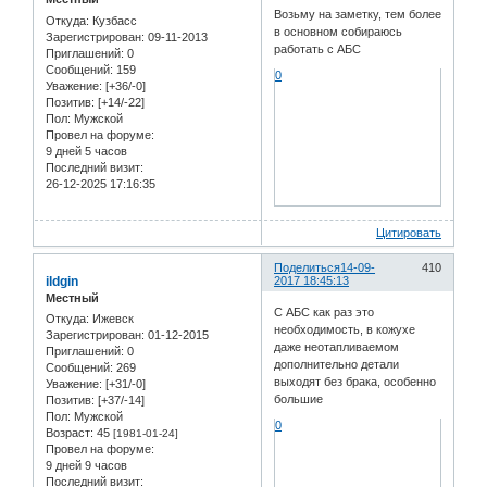
Возьму на заметку, тем более
Откуда:
Кузбасс
в основном собираюсь
Зарегистрирован
: 09-11-2013
работать с АБС
Приглашений:
0
Сообщений:
159
0
Уважение:
[+36/-0]
Позитив:
[+14/-22]
Пол:
Мужской
Провел на форуме:
9 дней 5 часов
Последний визит:
26-12-2025 17:16:35
Цитировать
Поделиться
14-09-
410
ildgin
2017 18:45:13
Местный
С АБС как раз это
Откуда:
Ижевск
необходимость, в кожухе
Зарегистрирован
: 01-12-2015
даже неотапливаемом
Приглашений:
0
дополнительно детали
Сообщений:
269
выходят без брака, особенно
Уважение:
[+31/-0]
большие
Позитив:
[+37/-14]
Пол:
Мужской
0
Возраст:
45
[1981-01-24]
Провел на форуме:
9 дней 9 часов
Последний визит: