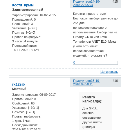
Поделиться
14-10-
415
Костя_Крым
2018 22:55:24
Заинтересованный
Коллеги, приветствую!
Зарегистрирован
: 16-02-2015
Беспокоит выбор принтера до
Приглашений:
0
25К для
Сообщений:
3
непрофессионального
Уважение:
[+0/-0]
использования. Выбор пал на
Позитив:
[+0/-0]
Creality CR10 или Tevo
Провел на форуме:
3 часа 34 минуты
Tornado или ANET E10. Может
Последний визит:
у кого есть опыт
14-11-2022 18:12:11
использования таких
моделей, что скажете?
0
Цитировать
Поделиться
15-10-
416
rx12sib
2018 09:58:11
Местный
Зарегистрирован
: 06-09-2017
Pentrro
Приглашений:
0
написал(а):
Сообщений:
66
Уважение:
[+10/-1]
Для GRBL
Позитив:
[+7/-1]
обычно
Провел на форуме:
совершенно
1 день 1 час
другие платы
Последний визит:
(шилды)
22-12-2018 17:56:24