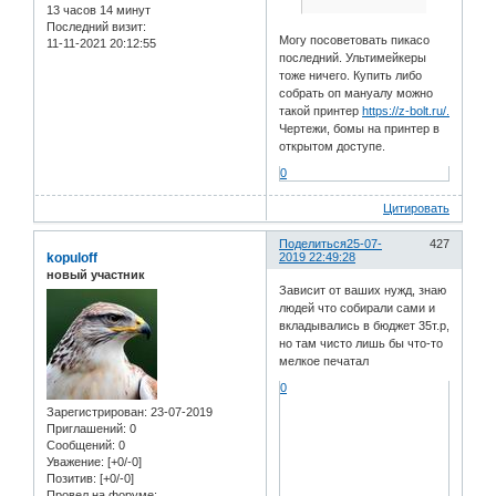
13 часов 14 минут
Последний визит:
Могу посоветовать пикасо
11-11-2021 20:12:55
последний. Ультимейкеры
тоже ничего. Купить либо
собрать оп мануалу можно
такой принтер
https://z-bolt.ru/.
Чертежи, бомы на принтер в
открытом доступе.
0
Цитировать
Поделиться
25-07-
427
kopuloff
2019 22:49:28
новый участник
Зависит от ваших нужд, знаю
людей что собирали сами и
вкладывались в бюджет 35т.р,
но там чисто лишь бы что-то
мелкое печатал
0
Зарегистрирован
: 23-07-2019
Приглашений:
0
Сообщений:
0
Уважение:
[+0/-0]
Позитив:
[+0/-0]
Провел на форуме: