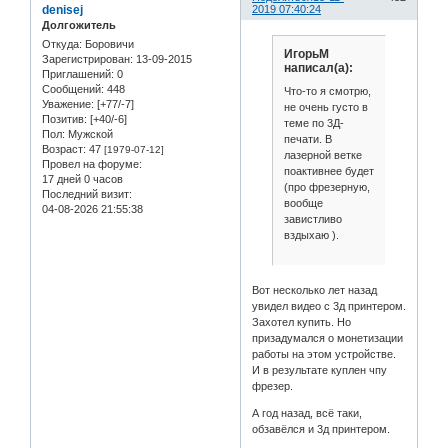
denisej
2019 07:40:24
Долгожитель
Откуда:
Боровичи
ИгорьМ
Зарегистрирован
: 13-09-2015
написал(а):
Приглашений:
0
Сообщений:
448
Что-то я смотрю,
Уважение:
[+77/-7]
не очень густо в
Позитив:
[+40/-6]
теме по 3Д-
Пол:
Мужской
печати. В
Возраст:
47
[1979-07-12]
лазерной ветке
Провел на форуме:
поактивнее будет
17 дней 0 часов
(про фрезерную,
Последний визит:
вообще
04-08-2026 21:55:38
завистливо
вздыхаю ).
Вот несколько лет назад
увидел видео с 3д принтером.
Захотел купить. Но
призадумался о монетизации
работы на этом устройстве.
И в результате куплен чпу
фрезер.
А год назад, всё таки,
обзавёлся и 3д принтером.