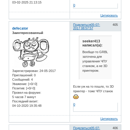
03-02-2025 21:13:15
0
Цитировать
Поделиться
05-07-
405
defecator
2017 08:57:57
Заинтересованный
seeker413
написал(а):
Вообще-то GRBL
заточена для
управления ЧПУ
станком, а не 3D
принтером.
Зарегистрирован
: 24-05-2017
Приглашений:
0
Сообщений:
4
Уважение:
[+0/-0]
Если уж на то пошло, то 3D
Позитив:
[+0/-0]
принтер - тоже ЧПУ станок
Провел на форуме:
5 часов 7 минут
Последний визит:
0
04-10-2020 19:35:48
Цитировать
Поделиться
05-07-
406