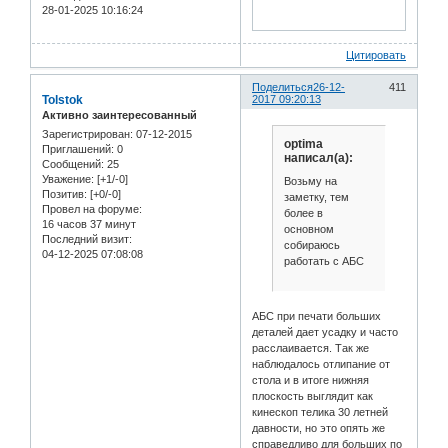
28-01-2025 10:16:24
Цитировать
Поделиться
26-12-
411
Tolstok
2017 09:20:13
Активно заинтересованный
Зарегистрирован
: 07-12-2015
optima
Приглашений:
0
написал(а):
Сообщений:
25
Уважение:
[+1/-0]
Возьму на
Позитив:
[+0/-0]
заметку, тем
Провел на форуме:
более в
16 часов 37 минут
основном
Последний визит:
собираюсь
04-12-2025 07:08:08
работать с АБС
АБС при печати больших
деталей дает усадку и часто
расслаивается. Так же
наблюдалось отлипание от
стола и в итоге нижняя
плоскость выглядит как
кинескоп телика 30 летней
давности, но это опять же
справедливо для больших по