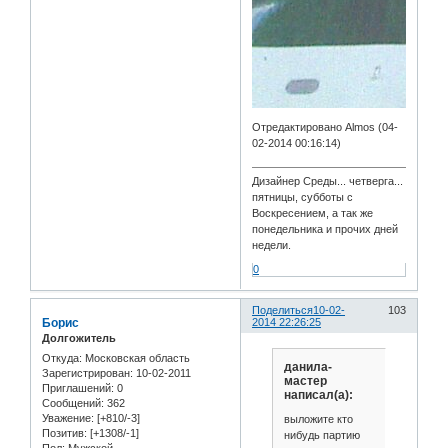
Отредактировано Almos (04-
02-2014 00:16:14)
Дизайнер Среды... четверга...
пятницы, субботы с
Воскресением, а так же
понедельника и прочих дней
недели.
0
Поделиться
10-02-
103
Борис
2014 22:26:25
Долгожитель
Откуда:
Московская область
данила-
Зарегистрирован
: 10-02-2011
мастер
Приглашений:
0
написал(а):
Сообщений:
362
Уважение:
[+810/-3]
выложите кто
Позитив:
[+1308/-1]
нибудь партию
Пол:
Мужской