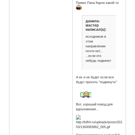
Прямо Папа Карло какой-то
данила-
мастер
написал(а):
исходников в
этом
направлении
почти нет...
...если кто
нибудь подкинет
А их и не будет если все
будут просить "подкинуть"
Вот, хороший повод для
вдохновения...
Отредактировано seeker413