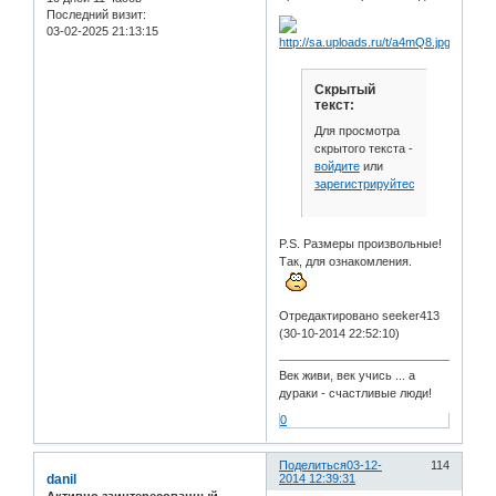
Последний визит:
03-02-2025 21:13:15
Скрытый
текст:
Для просмотра
скрытого текста -
войдите
или
зарегистрируйтесь
.
P.S. Размеры произвольные!
Так, для ознакомления.
Отредактировано seeker413
(30-10-2014 22:52:10)
Век живи, век учись ... а
дураки - счастливые люди!
0
Поделиться
03-12-
114
danil
2014 12:39:31