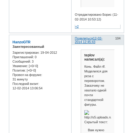
Отредактировано Борис (11-
02-2014 10:53:12)
+2
Поделиться
12-02-
104
HanzoGTR
2014 12:45:43
Заинтересованный
Зарегистрирован
: 19-04-2012
teplov
Приглашений:
0
написал(а):
Сообщений:
3
Уважение:
[+0/-0]
Конь. Файл rlf.
Позитив:
[+0/-0]
Моделился для
Провел на форуме:
реза с
31 минуту
переворотом.
Последний визит:
Заказчику не
12-02-2014 13:06:54
хватало одной
почти
стандартной
фигуры.
Скрытый текст:
Вам нужно