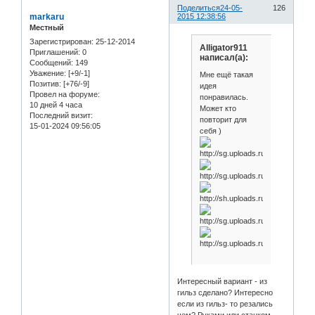
Поделиться
24-05-
126
markaru
2015 12:38:56
Местный
Зарегистрирован
: 25-12-2014
Alligator911
Приглашений:
0
написал(а):
Сообщений:
149
Уважение:
[+9/-1]
Мне ещё такая
Позитив:
[+76/-9]
идея
Провел на форуме:
понравилась.
10 дней 4 часа
Может кто
Последний визит:
повторит для
15-01-2024 09:56:05
себя )
Интересный вариант - из
гильз сделано? Интересно
если из гильз- то резались