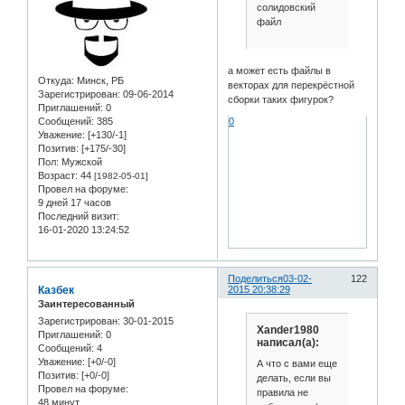
солидовский
файл
а может есть файлы в
Откуда:
Минск, РБ
векторах для перекрёстной
Зарегистрирован
: 09-06-2014
сборки таких фигурок?
Приглашений:
0
Сообщений:
385
0
Уважение:
[+130/-1]
Позитив:
[+175/-30]
Пол:
Мужской
Возраст:
44
[1982-05-01]
Провел на форуме:
9 дней 17 часов
Последний визит:
16-01-2020 13:24:52
Поделиться
03-02-
122
Казбек
2015 20:38:29
Заинтересованный
Зарегистрирован
: 30-01-2015
Xander1980
Приглашений:
0
написал(а):
Сообщений:
4
Уважение:
[+0/-0]
А что с вами еще
Позитив:
[+0/-0]
делать, если вы
Провел на форуме:
правила не
48 минут