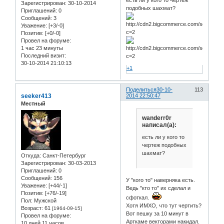
Зарегистрирован
: 30-10-2014
подобных шахмат?
Приглашений:
0
Сообщений:
3
Уважение:
[+3/-0]
Позитив:
[+0/-0]
Провел на форуме:
1 час 23 минуты
Последний визит:
30-10-2014 21:10:13
+1
Поделиться
30-10-
113
seeker413
2014 22:50:47
Местный
wanderr0r
написал(а):
есть ли у кого то
чертеж подобных
шахмат?
Откуда:
Санкт-Петербург
Зарегистрирован
: 30-03-2013
Приглашений:
0
Сообщений:
156
У "кого то" наверняка есть.
Уважение:
[+44/-1]
Ведь "кто то" их сделал и
Позитив:
[+76/-19]
сфоткал.
Пол:
Мужской
Хотя ИМХО, что тут чертить?
Возраст:
61
[1964-09-15]
Вот пешку за 10 минут в
Провел на форуме:
Арткаме векторами накидал.
10 дней 11 часов