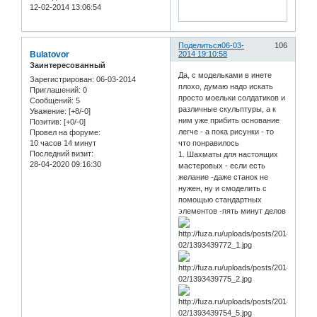
12-02-2014 13:06:54
Поделиться
06-03-
106
Bulatovor
2014 19:10:58
Заинтересованный
Да, с модельками в инете
Зарегистрирован
: 06-03-2014
плохо, думаю надо искать
Приглашений:
0
просто моельки солдатиков и
Сообщений:
5
различные скульптуры, а к
Уважение:
[+8/-0]
ним уже прибить основание
Позитив:
[+0/-0]
легче - а пока рисунки - то
Провел на форуме:
10 часов 14 минут
что понравилось
Последний визит:
1. Шахматы для настоящих
28-04-2020 09:16:30
мастеровых - если есть
желание -даже станок не
нужен, ну и смоделить с
помощью стандартных
элементов -пять минут делов