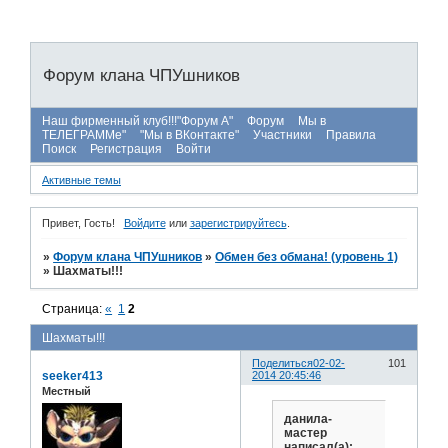
Форум клана ЧПУшников
Наш фирменный клуб!!!"Форум А"
Форум
Мы в
ТЕЛЕГРАММе"
"Мы в ВКонтакте"
Участники
Правила
Поиск
Регистрация
Войти
Активные темы
Привет, Гость!
Войдите
или
зарегистрируйтесь
.
»
Форум клана ЧПУшников
»
Обмен без обмана! (уровень 1)
»
Шахматы!!!
Страница:
«
1
2
Шахматы!!!
Поделиться
02-02-
101
seeker413
2014 20:45:46
Местный
данила-
мастер
написал(а):