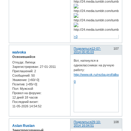
+3
Поделиться
12-07-
107
walvoka
2014 00:45:03
Освоившийся
Вот, наткнулся в
Откуда:
Липецк
одноклассниках на ручную
Зарегистрирован
: 27-01-2011
работу:
Приглашений:
2
http://www.ok.ru/rezba.prof/album/525
Сообщений:
50
Уважение:
[+60/-0]
0
Позитив:
[+85/-0]
Пол:
Мужской
Провел на форуме:
12 дней 18 часов
Последний визит:
11-05-2026 14:54:52
Поделиться
29-10-
108
Aslan Ruslan
2014 16:04:51
Заинтересованный