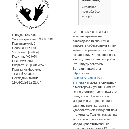
написал(а):
Огромная
просьба без
игнора
А что с вами еще делать,
Откуда:
Тамбов
если вы правила не
Зарегистрирован
: 30-10-2011
соблюдаете (а значит не
Приглашений:
0
уважаете собеседников) и по
Сообщений:
178
каким-то причинам вас еще
Уважение:
[+76/-4]
не забанили. Чтобы прервать
Позитив:
[+59/-5]
ваш мультипостинг попробую
Пол:
Мужской
что-нибудь ответить.
Возраст:
45
[1980-12-20]
Вот ваши шахматы
Провел на форуме:
http://zigura-
11 дней 5 часов
braty.kiev.ua/gallery-ru. …
Последний визит:
11-04-2024 19:21:07
e=chess-ru
можете связаться
с мастером и узнать сколько
точно в сотнях тысяч вам это
обойдется. Что касается
моделей в интернете полно
фрилансеров, которые с
удовольствием смоделят вам
что угодно. Только, думаю, на
менее чем тысяч пять за
модель рассчитывать не
стоит, а их вам надо 12 штук,