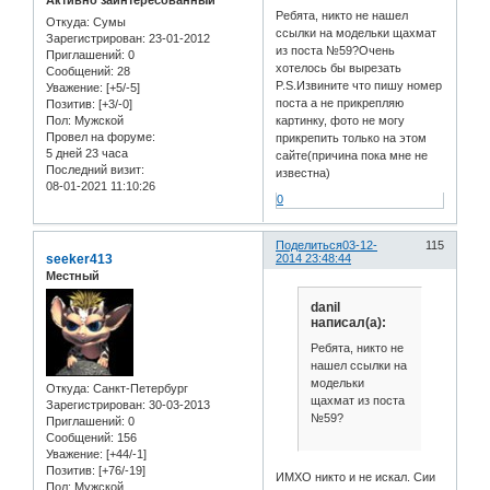
Активно заинтересованный
Ребята, никто не нашел
Откуда:
Сумы
ссылки на модельки щахмат
Зарегистрирован
: 23-01-2012
из поста №59?Очень
Приглашений:
0
хотелось бы вырезать
Сообщений:
28
P.S.Извините что пишу номер
Уважение:
[+5/-5]
поста а не прикрепляю
Позитив:
[+3/-0]
Пол:
Мужской
картинку, фото не могу
Провел на форуме:
прикрепить только на этом
5 дней 23 часа
сайте(причина пока мне не
Последний визит:
известна)
08-01-2021 11:10:26
0
Поделиться
03-12-
115
seeker413
2014 23:48:44
Местный
danil
написал(а):
Ребята, никто не
нашел ссылки на
модельки
Откуда:
Санкт-Петербург
щахмат из поста
Зарегистрирован
: 30-03-2013
№59?
Приглашений:
0
Сообщений:
156
Уважение:
[+44/-1]
Позитив:
[+76/-19]
ИМХО никто и не искал. Сии
Пол:
Мужской