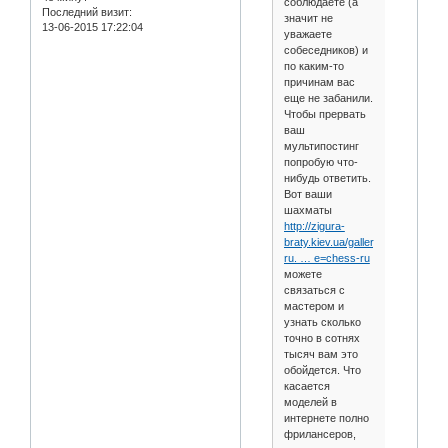
соблюдаете (а
Последний визит:
значит не
13-06-2015 17:22:04
уважаете
собеседников) и
по каким-то
причинам вас
еще не забанили.
Чтобы прервать
ваш
мультипостинг
попробую что-
нибудь ответить.
Вот ваши
шахматы
http://zigura-
braty.kiev.ua/gallery-
ru. … e=chess-ru
можете
связаться с
мастером и
узнать сколько
точно в сотнях
тысяч вам это
обойдется. Что
касается
моделей в
интернете полно
фрилансеров,