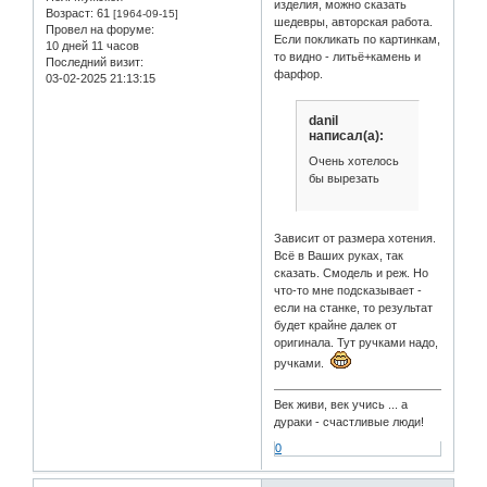
изделия, можно сказать
Возраст:
61
[1964-09-15]
шедевры, авторская работа.
Провел на форуме:
Если покликать по картинкам,
10 дней 11 часов
то видно - литьё+камень и
Последний визит:
фарфор.
03-02-2025 21:13:15
danil
написал(а):
Очень хотелось
бы вырезать
Зависит от размера хотения.
Всё в Ваших руках, так
сказать. Смодель и реж. Но
что-то мне подсказывает -
если на станке, то результат
будет крайне далек от
оригинала. Тут ручками надо,
ручками.
Век живи, век учись ... а
дураки - счастливые люди!
0