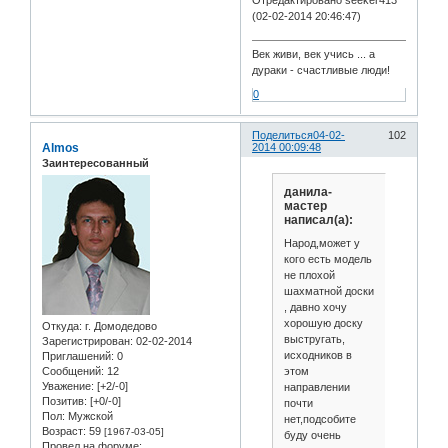
(02-02-2014 20:46:47)
Век живи, век учись ... а
дураки - счастливые люди!
0
Поделиться
04-02-
102
Almos
2014 00:09:48
Заинтересованный
данила-
мастер
написал(а):
Народ,может у
кого есть модель
не плохой
шахматной доски
, давно хочу
хорошую доску
Откуда:
г. Домодедово
выстругать,
Зарегистрирован
: 02-02-2014
исходников в
Приглашений:
0
этом
Сообщений:
12
Уважение:
[+2/-0]
направлении
Позитив:
[+0/-0]
почти
Пол:
Мужской
нет,подсобите
Возраст:
59
[1967-03-05]
буду очень
Провел на форуме: