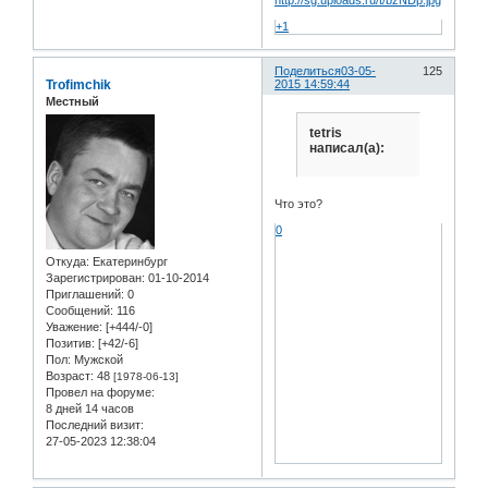
+1
Поделиться
03-05-
125
Trofimchik
2015 14:59:44
Местный
tetris
написал(а):
Что это?
0
Откуда:
Екатеринбург
Зарегистрирован
: 01-10-2014
Приглашений:
0
Сообщений:
116
Уважение:
[+444/-0]
Позитив:
[+42/-6]
Пол:
Мужской
Возраст:
48
[1978-06-13]
Провел на форуме:
8 дней 14 часов
Последний визит:
27-05-2023 12:38:04