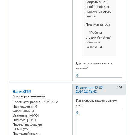
набрать еще 1
сообщений для
просмотра этого
текста.
Подпись автора
"Работы
студии Art-S.tep"
обновлен
04.02.2014
Где такого коня скачать
можно?
0
Поделиться
12-02-
105
HanzoGTR
2014 12:49:42
Заинтересованный
Извеняюсь, нашёл ссылку
Зарегистрирован
: 19-04-2012
уже )
Приглашений:
0
Сообщений:
3
0
Уважение:
[+0/-0]
Позитив:
[+0/-0]
Провел на форуме:
31 минуту
Последний визит: