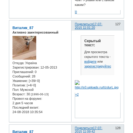
чем? Руками или станком
каким?
0
Поделиться
17-07-
127
Виталик_87
2015 11:01:20
Активно заинтересованный
Скрытый
текст:
Для просмотра
скрытого текста -
войдите
или
Откуда:
Україна
зарегистрируйтесь
.
Зарегистрирован
: 12-05-2013
Приглашений:
0
Сообщений:
28
Уважение:
[+39/-0]
Позитив:
[+4/-0]
Пол:
Мужской
Возраст:
30
+2
[1996-06-13]
Провел на форуме:
2 дня 5 часов
Последний визит:
24-08-2018 10:35:54
Поделиться
17-07-
128
Виталик_87
2015 11:09:42