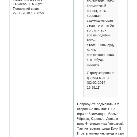
признателен,возможен
14 часов 36 минут
совместный
Последний визит:
проект, есть
27-03-2018 13:58:59
хорошая
задумка,которая
стоит того что бы
воплотиться
вот на подобие
такой
столешницы,буду
очень
признателен,если
кто нибудь
подкинет
Отредактировано
данила-мастер
(02-02-2014
18:38:11)
Попробуйте подыскать 3-х-
сторонние шахматы. Т.е.
играют 3 команды - Белые,
Чёрные, Красные. Доска в
виде 6-ти-гранника (гексагон).
Там интересны ходы Коня!!!
Играть можно как каждый сам