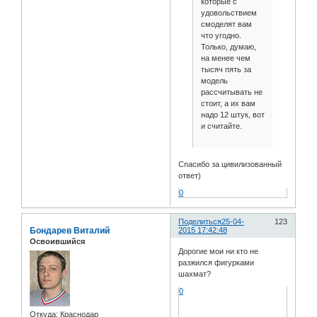
которые с
удовольствием
смоделят вам
что угодно.
Только, думаю,
на менее чем
тысяч пять за
модель
рассчитывать не
стоит, а их вам
надо 12 штук, вот
и считайте.
Спасибо за цивилизованный
ответ)
0
Поделиться
25-04-
123
Бондарев Виталий
2015 17:42:48
Освоившийся
Дорогие мои ни кто не
разжился фигурками
шахмат?
0
Откуда:
Краснодар