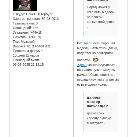
Народ,может у
кого есть модель
Откуда:
Санкт-Петербург
не плохой
Зарегистрирован
: 30-03-2013
шахматной доски
Приглашений:
0
,
Сообщений:
156
Уважение:
[+44/-1]
Позитив:
[+76/-19]
Пол:
Мужской
Вот
здесь
есть хорошая
Возраст:
61
[1964-09-15]
модель шахматной доски,
Провел на форуме:
надо только векторами
10 дней 11 часов
Последний визит:
обвести.
03-02-2025 21:13:15
Здесь
можно подъискать
понравившуюся модель
рамки (обрамления) на
столешницу, кстати там же
есть модели ножек.
данила-
мастер
написал(а):
давно хочу
хорошую доску
выстругать,