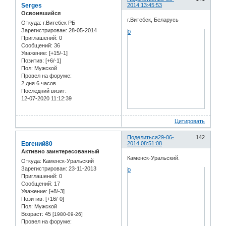
Serges
2014 13:45:53
Освоившийся
г.Витебск, Беларусь
Откуда:
г.Витебск РБ
Зарегистрирован
: 28-05-2014
0
Приглашений:
0
Сообщений:
36
Уважение:
[+15/-1]
Позитив:
[+6/-1]
Пол:
Мужской
Провел на форуме:
2 дня 6 часов
Последний визит:
12-07-2020 11:12:39
Цитировать
Поделиться
29-06-
142
Евгений80
2014 08:51:08
Активно заинтересованный
Каменск-Уральский.
Откуда:
Каменск-Уральский
Зарегистрирован
: 23-11-2013
0
Приглашений:
0
Сообщений:
17
Уважение:
[+8/-3]
Позитив:
[+16/-0]
Пол:
Мужской
Возраст:
45
[1980-09-26]
Провел на форуме: