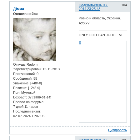
Поделиться
04-03-
104
Дімич
2014 23:25:43
Освоившийся
Ровно и область, Украина.
АУУУ?!
ONLY GOD CAN JUDGE ME
0
Откуда:
Radom
Зарегистрирован
: 13-11-2013
Приглашений:
0
Сообщений:
55
Уважение:
[+48/-0]
Позитив:
[+24/-4]
Пол:
Мужской
Возраст:
37
[1989-01-14]
Провел на форуме:
7 дней 11 часов
Последний визит:
02-07-2024 11:07:06
Цитировать
Поделиться
04-03-
105