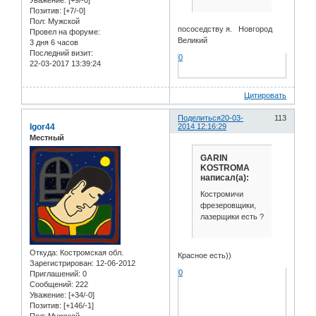
Уважение:
[+9/-0]
Позитив:
[+7/-0]
Пол:
Мужской
пососедству я. Новгород
Провел на форуме:
Великий
3 дня 6 часов
Последний визит:
0
22-03-2017 13:39:24
Цитировать
Поделиться
20-03-
113
Igor44
2014 12:16:29
Местный
GARIN
KOSTROMA
написал(а):
Костромичи
фрезеровщики,
лазерщики есть ?
Откуда:
Костромская обл.
Красное есть))
Зарегистрирован
: 12-06-2012
0
Приглашений:
0
Сообщений:
222
Уважение:
[+34/-0]
Позитив:
[+146/-1]