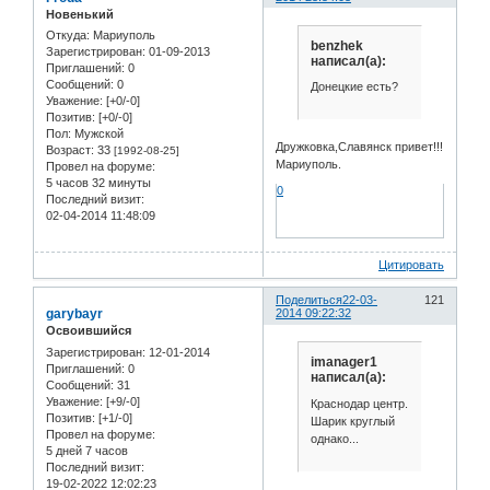
Новенький
Откуда:
Мариуполь
benzhek
Зарегистрирован
: 01-09-2013
написал(а):
Приглашений:
0
Сообщений:
0
Донецкие есть?
Уважение:
[+0/-0]
Позитив:
[+0/-0]
Пол:
Мужской
Дружковка,Славянск привет!!!
Возраст:
33
[1992-08-25]
Мариуполь.
Провел на форуме:
5 часов 32 минуты
0
Последний визит:
02-04-2014 11:48:09
Цитировать
Поделиться
22-03-
121
garybayr
2014 09:22:32
Освоившийся
Зарегистрирован
: 12-01-2014
imanager1
Приглашений:
0
написал(а):
Сообщений:
31
Уважение:
[+9/-0]
Краснодар центр.
Позитив:
[+1/-0]
Шарик круглый
Провел на форуме:
однако...
5 дней 7 часов
Последний визит:
19-02-2022 12:02:23