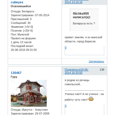
cubeyes
2014 14:16:16
Освоившийся
Откуда:
Беларусь
filichka999
Зарегистрирован
: 07-05-2014
написал(а):
Приглашений:
0
Сообщений:
30
Беларусы есть ?
Уважение:
[+5/-0]
Позитив:
[+20/-0]
Пол:
Мужской
привет земляк. я из минской
Провел на форуме:
области, город борисов.
1 день 13 часов
Последний визит:
0
26-08-2016 09:31:50
Цитировать
Поделиться
19-06-
138
130467
2014 16:33:50
Гуру
я родом из речицы
гомельской...
Ученье свет! А не ученье - на
работу чуть свет!
0
Откуда:
Иркутск - Хомутово
Зарегистрирован
: 29-07-2009