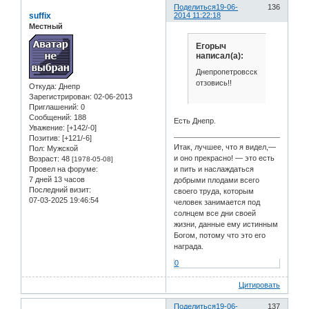
Поделиться
19-06-
136
suffix
2014 11:22:18
Местный
Егорыч
написал(а):
Днепропетровсск,
отзовись!!
Откуда:
Днепр
Зарегистрирован
: 02-06-2013
Приглашений:
0
Сообщений:
188
Есть Днепр.
Уважение:
[+142/-0]
Позитив:
[+121/-6]
Итак, лучшее, что я видел,—
Пол:
Мужской
и оно прекрасно! — это есть
Возраст:
48
[1978-05-08]
и пить и наслаждаться
Провел на форуме:
7 дней 13 часов
добрыми плодами всего
Последний визит:
своего труда, которым
07-03-2025 19:46:54
человек занимается под
солнцем все дни своей
жизни, данные ему истинным
Богом, потому что это его
награда.
0
Цитировать
Поделиться
19-06-
137