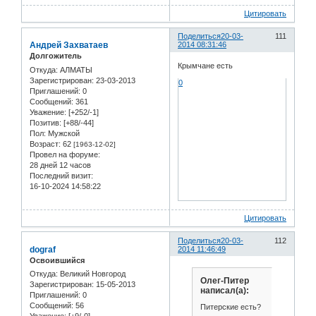
Цитировать
Поделиться
20-03-
111
Андрей Захватаев
2014 08:31:46
Долгожитель
Крымчане есть
Откуда:
АЛМАТЫ
Зарегистрирован
: 23-03-2013
0
Приглашений:
0
Сообщений:
361
Уважение:
[+252/-1]
Позитив:
[+88/-44]
Пол:
Мужской
Возраст:
62
[1963-12-02]
Провел на форуме:
28 дней 12 часов
Последний визит:
16-10-2024 14:58:22
Цитировать
Поделиться
20-03-
112
dograf
2014 11:46:49
Освоившийся
Откуда:
Великий Новгород
Олег-Питер
Зарегистрирован
: 15-05-2013
написал(а):
Приглашений:
0
Сообщений:
56
Питерские есть?