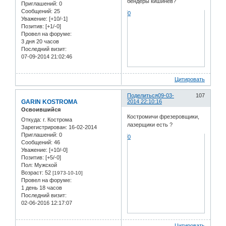
бендеры кишинев?
Приглашений:
0
Сообщений:
25
0
Уважение:
[+10/-1]
Позитив:
[+1/-0]
Провел на форуме:
3 дня 20 часов
Последний визит:
07-09-2014 21:02:46
Цитировать
Поделиться
09-03-
107
GARIN KOSTROMA
2014 22:10:16
Освоившийся
Костромичи фрезеровщики,
Откуда:
г. Кострома
лазерщики есть ?
Зарегистрирован
: 16-02-2014
Приглашений:
0
0
Сообщений:
46
Уважение:
[+10/-0]
Позитив:
[+5/-0]
Пол:
Мужской
Возраст:
52
[1973-10-10]
Провел на форуме:
1 день 18 часов
Последний визит:
02-06-2016 12:17:07
Цитировать