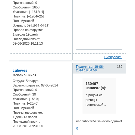
Приглашений:
0
Сообщений:
1656
Уважение:
[+1612/-4]
Позитив:
[+1204/-25]
Пол:
Мужской
Возраст:
59
[1967-04-13]
Провел на форуме:
1 месяц 19 дней
Последний визит:
09-06-2026 16:11:13
Цитировать
Поделиться
19-06-
139
cubeyes
2014 19:34:59
Освоившийся
Откуда:
Беларусь
130467
Зарегистрирован
: 07-05-2014
написал(а):
Приглашений:
0
Сообщений:
30
я родом из
Уважение:
[+5/-0]
речицы
Позитив:
[+20/-0]
гомельской...
Пол:
Мужской
Провел на форуме:
1 день 13 часов
неслабо тебя занесло однако!
Последний визит:
26-08-2016 09:31:50
0