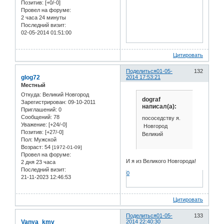
Позитив:
[+0/-0]
Провел на форуме:
2 часа 24 минуты
Последний визит:
02-05-2014 01:51:00
Цитировать
Поделиться
01-05-
132
glog72
2014 17:53:21
Местный
Откуда:
Великий Новгород
dograf
Зарегистрирован
: 09-10-2011
написал(а):
Приглашений:
0
Сообщений:
78
пососедству я.
Уважение:
[+24/-0]
Новгород
Позитив:
[+27/-0]
Великий
Пол:
Мужской
Возраст:
54
[1972-01-09]
Провел на форуме:
И я из Великого Новгорода!
2 дня 23 часа
Последний визит:
0
21-11-2023 12:46:53
Цитировать
Поделиться
01-05-
133
Vanya_kmv
2014 22:40:30