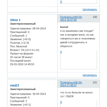
0
Цитировать
Поделиться
30-04-
130
Viktor 1
2014 15:07:55
Заинтересованный
burcel
Зарегистрирован
: 08-04-2014
я из кишинева сам откуда?
Приглашений:
0
нас в молдове мало, но как
Сообщений:
1
говориться мы в тельняжках.
Уважение:
[+0/-0]
давай сотрудничать и
Позитив:
[+1/-0]
общаться.
Пол:
Мужской
Возраст:
54
[1972-01-20]
0
Провел на форуме:
20 часов 38 минут
Последний визит:
29-03-2020 14:49:53
Цитировать
Поделиться
30-04-
131
vlad23
2014 17:48:27
Заинтересованный
что то из бельгии не много
Зарегистрирован
: 30-04-2014
тут ! ЛЬЕЖ
Приглашений:
0
Сообщений:
2
0
Уважение:
[+0/-1]