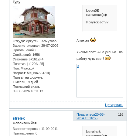
Гуру
Leon08
написал(а):
Иркутск есть?
А как же
Откуда:
Иркутск - Хомутово
Зарегистрирован
: 29-07-2009
Приглашений:
0
Ученье свет! А не ученье - на
Сообщений:
1656
работу чуть свет!
Уважение:
[+1612/-4]
Позитив:
[+1204/-25]
0
Пол:
Мужской
Возраст:
59
[1967-04-13]
Провел на форуме:
1 месяц 19 дней
Последний визит:
09-06-2026 16:11:13
Цитировать
Поделиться
20-03-
116
strelex
2014 13:16:55
Освоившийся
Зарегистрирован
: 11-09-2011
benzhek
Приглашений:
0
написал(а):