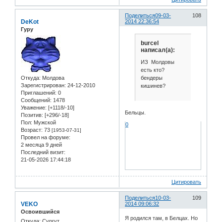
Поделиться
09-03-
108
DeKot
2014 22:36:54
Гуру
burcel
написал(а):
ИЗ Молдовы
есть кто?
бендеры
Откуда:
Молдова
Зарегистрирован
: 24-12-2010
кишинев?
Приглашений:
0
Сообщений:
1478
Уважение:
[+1118/-10]
Бельцы.
Позитив:
[+296/-18]
Пол:
Мужской
0
Возраст:
73
[1953-07-31]
Провел на форуме:
2 месяца 9 дней
Последний визит:
21-05-2026 17:44:18
Цитировать
Поделиться
10-03-
109
VEKO
2014 09:06:32
Освоившийся
Я родился там, в Белцах. Но
Откуда:
Сургут