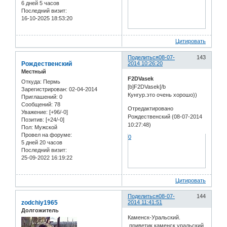
6 дней 5 часов
Последний визит:
16-10-2025 18:53:20
Цитировать
Поделиться
08-07-
143
Рождественский
2014 10:26:20
Местный
F2DVasek
Откуда:
Пермь
[b]F2DVasek[/b
Зарегистрирован
: 02-04-2014
Кунгур.это очень хорошо))
Приглашений:
0
Сообщений:
78
Отредактировано
Уважение:
[+96/-0]
Рождественский (08-07-2014
Позитив:
[+24/-0]
10:27:48)
Пол:
Мужской
Провел на форуме:
0
5 дней 20 часов
Последний визит:
25-09-2022 16:19:22
Цитировать
Поделиться
08-07-
144
zodchiy1965
2014 11:41:51
Долгожитель
Каменск-Уральский.
приветик каменск уральский