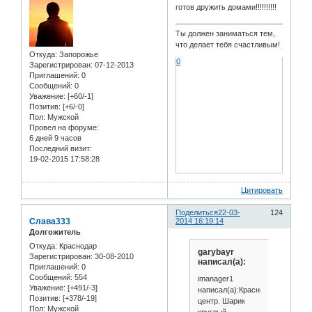
готов дружить домами!!!!!!!!!!
Ты должен заниматься тем,
что делает тебя счастливым!
Откуда:
Запорожье
0
Зарегистрирован
: 07-12-2013
Приглашений:
0
Сообщений:
0
Уважение:
[+60/-1]
Позитив:
[+6/-0]
Пол:
Мужской
Провел на форуме:
6 дней 9 часов
Последний визит:
19-02-2015 17:58:28
Цитировать
Поделиться
22-03-
124
Слава333
2014 16:19:14
Долгожитель
Откуда:
Краснодар
garybayr
Зарегистрирован
: 30-08-2010
написал(а):
Приглашений:
0
Сообщений:
554
imanager1
Уважение:
[+491/-3]
написал(а):Краснодар
Позитив:
[+378/-19]
центр. Шарик
Пол:
Мужской
круглый