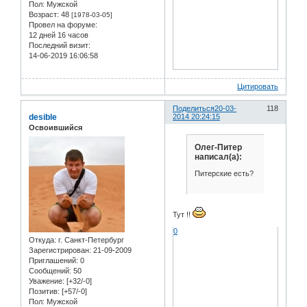
Пол:
Мужской
Возраст:
48
[1978-03-05]
Провел на форуме:
12 дней 16 часов
Последний визит:
14-06-2019 16:06:58
Цитировать
Поделиться
20-03-
118
desible
2014 20:24:15
Освоившийся
Олег-Питер
написал(а):
Питерские есть?
Тут !!
0
Откуда:
г. Санкт-Петербург
Зарегистрирован
: 21-09-2009
Приглашений:
0
Сообщений:
50
Уважение:
[+32/-0]
Позитив:
[+57/-0]
Пол:
Мужской