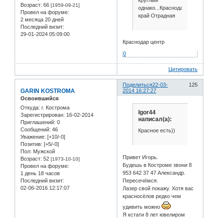
Возраст:
66
[1959-09-21]
однако...Краснодарский
Провел на форуме:
край Отрадная
2 месяца 20 дней
Последний визит:
29-01-2024 05:09:00
Краснодар центр
0
Цитировать
Поделиться
22-03-
125
GARIN KOSTROMA
2014 16:27:27
Освоившийся
Откуда:
г. Кострома
Igor44
Зарегистрирован
: 16-02-2014
написал(а):
Приглашений:
0
Сообщений:
46
Красное есть))
Уважение:
[+10/-0]
Позитив:
[+5/-0]
Пол:
Мужской
Привет Игорь.
Возраст:
52
[1973-10-10]
Будешь в Костроме звони 8
Провел на форуме:
953 642 37 47 Александр.
1 день 18 часов
Пересечёмся.
Последний визит:
02-06-2016 12:17:07
Лазер свой покажу. Хотя вас
красносёлов редко чем
удивить можно
Я кстати 8 лет ювелиром