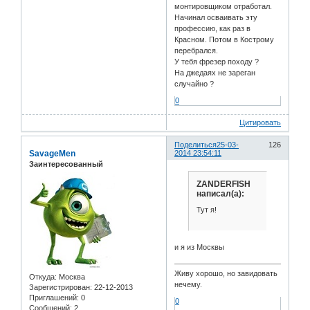
монтировщиком отработал.
Начинал осваивать эту
профессию, как раз в
Красном. Потом в Кострому
перебрался.
У тебя фрезер походу ?
На джедаях не зареган
случайно ?
0
Цитировать
Поделиться
25-03-
126
SavageMen
2014 23:54:11
Заинтересованный
ZANDERFISH
написал(а):
Тут я!
и я из Москвы
Живу хорошо, но завидовать
Откуда:
Москва
нечему.
Зарегистрирован
: 22-12-2013
Приглашений:
0
0
Сообщений:
2