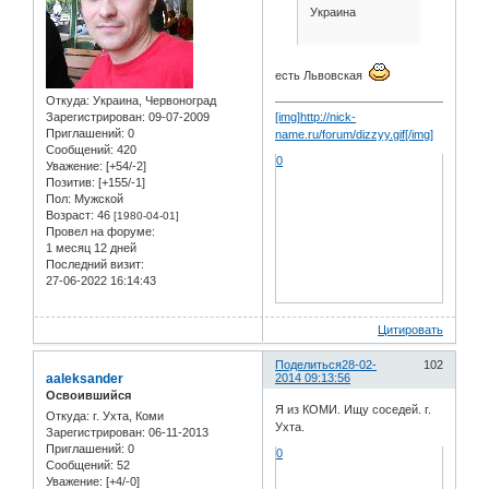
Украина
есть Львовская
Откуда:
Украина, Червоноград
Зарегистрирован
: 09-07-2009
[img]http://nick-
Приглашений:
0
name.ru/forum/dizzyy.gif[/img]
Сообщений:
420
0
Уважение:
[+54/-2]
Позитив:
[+155/-1]
Пол:
Мужской
Возраст:
46
[1980-04-01]
Провел на форуме:
1 месяц 12 дней
Последний визит:
27-06-2022 16:14:43
Цитировать
Поделиться
28-02-
102
aaleksander
2014 09:13:56
Освоившийся
Я из КОМИ. Ищу соседей. г.
Откуда:
г. Ухта, Коми
Ухта.
Зарегистрирован
: 06-11-2013
Приглашений:
0
0
Сообщений:
52
Уважение:
[+4/-0]