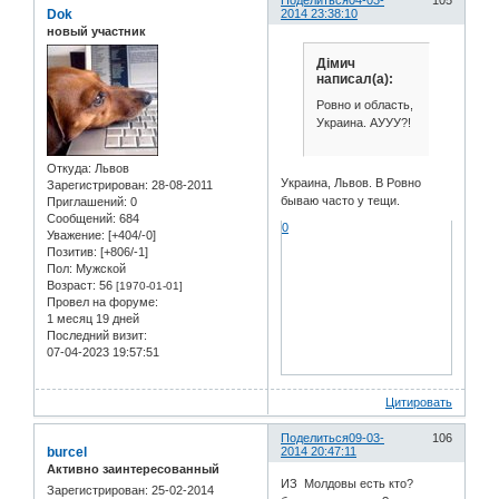
Dok
2014 23:38:10
новый участник
Дімич
написал(а):
Ровно и область,
Украина. АУУУ?!
Откуда:
Львов
Украина, Львов. В Ровно
Зарегистрирован
: 28-08-2011
бываю часто у тещи.
Приглашений:
0
Сообщений:
684
0
Уважение:
[+404/-0]
Позитив:
[+806/-1]
Пол:
Мужской
Возраст:
56
[1970-01-01]
Провел на форуме:
1 месяц 19 дней
Последний визит:
07-04-2023 19:57:51
Цитировать
Поделиться
09-03-
106
burcel
2014 20:47:11
Активно заинтересованный
ИЗ Молдовы есть кто?
Зарегистрирован
: 25-02-2014