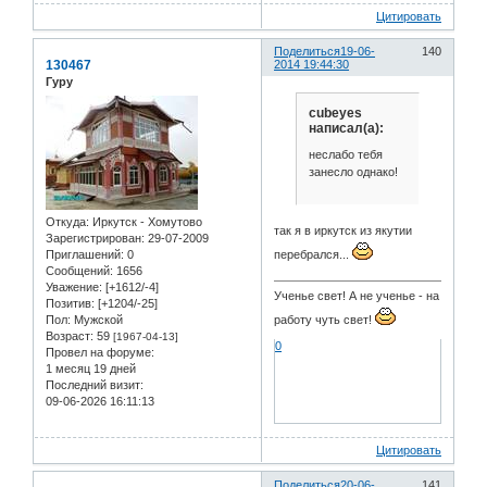
Цитировать
Поделиться
19-06-
140
130467
2014 19:44:30
Гуру
cubeyes
написал(а):
неслабо тебя
занесло однако!
Откуда:
Иркутск - Хомутово
так я в иркутск из якутии
Зарегистрирован
: 29-07-2009
Приглашений:
0
перебрался...
Сообщений:
1656
Уважение:
[+1612/-4]
Ученье свет! А не ученье - на
Позитив:
[+1204/-25]
Пол:
Мужской
работу чуть свет!
Возраст:
59
[1967-04-13]
0
Провел на форуме:
1 месяц 19 дней
Последний визит:
09-06-2026 16:11:13
Цитировать
Поделиться
20-06-
141