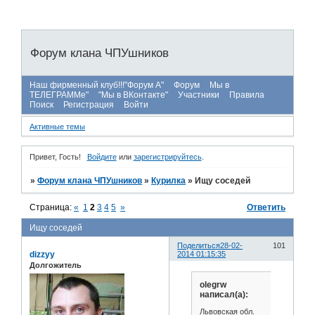
Форум клана ЧПУшников
Наш фирменный клуб!!!"Форум А"
Форум
Мы в
ТЕЛЕГРАММе"
"Мы в ВКонтакте"
Участники
Правила
Поиск
Регистрация
Войти
Активные темы
Привет, Гость!
Войдите
или
зарегистрируйтесь
.
»
Форум клана ЧПУшников
»
Курилка
»
Ищу соседей
Страница:
«
1
2
3
4
5
»
Ответить
Ищу соседей
Поделиться
28-02-
101
dizzyy
2014 01:15:35
Долгожитель
olegrw
написал(а):
Львовская обл.