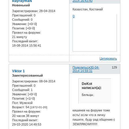
RayraymaN
2014 16:43:40
Новенький
Казахстан, Костанай
Зарегистрирован
: 28-04-2014
Приглашений:
0
0
Сообщений:
0
Уважение:
[+0/-0]
Позитив:
[+0/-0]
Провел на форуме:
21 минуту
Последний визит:
18-08-2014 15:56:41
Цитировать
Поделиться
30-04-
129
Viktor 1
2014 14:59:31
Заинтересованный
Зарегистрирован
: 08-04-2014
DeKot
Приглашений:
0
написал(а):
Сообщений:
1
Уважение:
[+0/-0]
Бельцы.
Позитив:
[+1/-0]
Пол:
Мужской
Возраст:
54
[1972-01-20]
кишинев на форуме тоже
Провел на форуме:
есть! если что в личку
20 часов 38 минут
пишите, буду рад общению с
Последний визит:
ЗЕМЛЯКОМ!!!!!!!!
29-03-2020 14:49:53