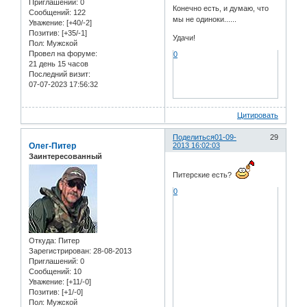
Приглашений:
0
Конечно есть, и думаю, что
Сообщений:
122
мы не одиноки......
Уважение:
[+40/-2]
Позитив:
[+35/-1]
Удачи!
Пол:
Мужской
Провел на форуме:
0
21 день 15 часов
Последний визит:
07-07-2023 17:56:32
Цитировать
Поделиться
01-09-
29
Олег-Питер
2013 16:02:03
Заинтересованный
Питерские есть?
0
Откуда:
Питер
Зарегистрирован
: 28-08-2013
Приглашений:
0
Сообщений:
10
Уважение:
[+11/-0]
Позитив:
[+1/-0]
Пол:
Мужской