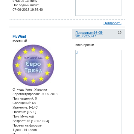
9 часов 13 минут
Последний визит:
07-06-2013 19:56:40
Цитировать
Поделиться
16-05-
19
FlyWind
2013 22:53:47
Местный
Киев прием!
0
Откуда:
Киев, Украина
Зарегистрирован
: 07-05-2013
Приглашений:
0
Сообщений:
68
Уважение:
[+1/-0]
Позитив:
[+8/-0]
Пол:
Мужской
Возраст:
45
[1980-10-04]
Провел на форуме:
1 день 14 часов