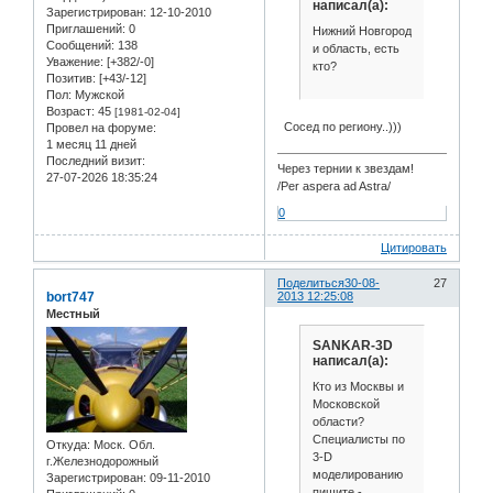
написал(а):
Зарегистрирован
: 12-10-2010
Приглашений:
0
Нижний Новгород
Сообщений:
138
и область, есть
Уважение:
[+382/-0]
кто?
Позитив:
[+43/-12]
Пол:
Мужской
Возраст:
45
[1981-02-04]
Сосед по региону..)))
Провел на форуме:
1 месяц 11 дней
Последний визит:
Через тернии к звездам!
27-07-2026 18:35:24
/Per aspera ad Astra/
0
Цитировать
Поделиться
30-08-
27
bort747
2013 12:25:08
Местный
SANKAR-3D
написал(а):
Кто из Москвы и
Московской
области?
Специалисты по
Откуда:
Моск. Обл.
3-D
г.Железнодорожный
моделированию
Зарегистрирован
: 09-11-2010
пишите -