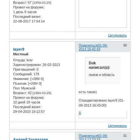
Возраст:
67
[1959-03-20]
Провел на форуме:
1 день 9 часов
Последний визит:
22-08-2017 17:54:14
Цитировать
Поделиться
01-09-
30
layer9
2013 16:42:43
Местный
Откуда:
lvov
Dok
Зарегистрирован
: 26-02-2013
написал(а):
Приглашений:
0
Сообщений:
179
львов и область
Уважение:
[+289/-5]
Позитив:
[+299/-3]
Пол:
Мужской
есть такие)
Возраст:
42
[1984-03-29]
Провел на форуме:
Отредактировано layer9 (01-
10 дней 18 часов
09-2013 16:43:00)
Последний визит:
29-04-2023 19:12:57
0
Цитировать
Поделиться
01-09-
31
Андрей Захватаев
2013 17:23:33