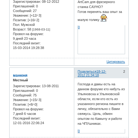
Зарегистрирован
: 08-12-2012
ArtCam для фрезерного
Приглашений:
0
станка САУНО?
Сообщений:
27
Готов перенять ваш опыт за
Уважение:
[+12/-3]
малую толику
Позитив:
[+16/-2]
Пол:
Мужской
0
Возраст:
58
[1968-03-11]
Провел на форуме:
9 дней 23 часа
Последний визит:
15-03-2014 19:28:38
Цитировать
Поделиться
18-12-
2
манюня
2012 21:34:18
Местный
Господа и дамы есть на
Зарегистрирован
: 13-08-2011
данном форуме кто нибуть из
Приглашений:
0
Ульяновска и Ульяновской
Сообщений:
75
области, если кто есть из
Уважение:
[+15/-3]
указанного региона пишите в
Позитив:
[+8/-0]
личку, обязательно с Вами
Провел на форуме:
7 дней 6 часов
свяжусь. Цель, обмен
Последний визит:
опытом по Камычу и работе
12-01-2016 22:06:24
на ЧПУшниках.
0