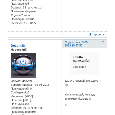
Пол:
Мужской
Возраст:
53
[1973-01-19]
Провел на форуме:
11 дней 2 часа
Последний визит:
26-10-2017 11:10:27
Цитировать
Поделиться
16-05-
18
Docent38
2013 19:37:50
Новенький
130467
написал(а):
и не один!
замечательно!! это радует!!
Откуда:
Иркутск
Зарегистрирован
: 16-03-2013
)))
Приглашений:
0
Сообщений:
0
Хочется в рай, но в аду
Уважение:
[+0/-0]
знакомых больше ))
Позитив:
[+0/-0]
Пол:
Мужской
0
Возраст:
50
[1976-05-11]
Провел на форуме: