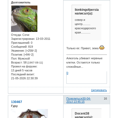
Долгожитель
lionkingofpersia
написал(а):
север и
центр..........
краснодарского
края............
Откуда:
Сочи
Зарегистрирован
: 13-03-2011
Приглашений:
0
Сообщений:
819
Только юг. Привет, зема
Уважение:
[+258/-2]
Позитив:
[+84/-2]
Алкоголь убивает нервные
Пол:
Мужской
Возраст:
58
клетки. Остаются только
[1967-08-11]
Провел на форуме:
спокойные...
13 дней 5 часов
0
Последний визит:
21-05-2026 22:30:39
Цитировать
Поделиться
30-04-
16
130467
2013 13:45:15
Гуру
Docent38
написал(а):