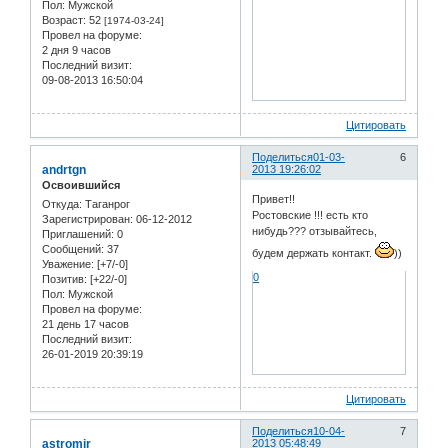
Пол:
Мужской
Возраст:
52
[1974-03-24]
Провел на форуме:
2 дня 9 часов
Последний визит:
09-08-2013 16:50:04
Цитировать
Поделиться
01-03-
6
andrtgn
2013 19:26:02
Освоившийся
Привет!!
Откуда:
Таганрог
Ростовские !!! есть кто
Зарегистрирован
: 06-12-2012
нибудь??? отзывайтесь,
Приглашений:
0
Сообщений:
37
будем держать контакт.
))
Уважение:
[+7/-0]
0
Позитив:
[+22/-0]
Пол:
Мужской
Провел на форуме:
21 день 17 часов
Последний визит:
26-01-2019 20:39:19
Цитировать
Поделиться
10-04-
7
astromir
2013 05:48:49