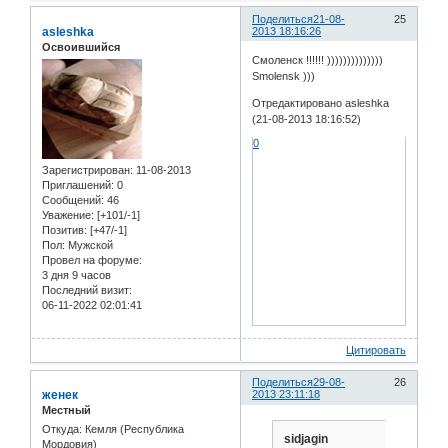
Поделиться
21-08-
25
asleshka
2013 18:16:26
Освоившийся
Смоленск !!!!!! ))))))))))))))
Smolensk )))
Отредактировано asleshka
(21-08-2013 18:16:52)
0
Зарегистрирован
: 11-08-2013
Приглашений:
0
Сообщений:
46
Уважение:
[+101/-1]
Позитив:
[+47/-1]
Пол:
Мужской
Провел на форуме:
3 дня 9 часов
Последний визит:
06-11-2022 02:01:41
Цитировать
Поделиться
29-08-
26
женек
2013 23:11:18
Местный
Откуда:
Кемля (Республика
sidjagin
Мордовия)