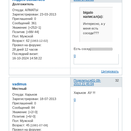
Долгожитель
Откуда:
АЛМАТЫ
bigalo
Зарегистрирован
: 23-03-2013
написал(а):
Приглашений:
0
Сообщений:
361
Интересно, а у
Уважение:
[+252/-1]
меня есть
Позитив:
[+88/-44]
соседи???
Пол:
Мужской
Возраст:
62
[1963-12-02]
Провел на форуме:
Есть сосед)))))))))))))))))))
28 дней 12 часов
Последний визит:
0
16-10-2024 14:58:22
Цитировать
Поделиться
01-09-
32
vadimus
2013 21:45:04
Местный
Харьков АУ !!!
Откуда:
Харьков
Зарегистрирован
: 18-07-2013
0
Приглашений:
0
Сообщений:
84
Уважение:
[+2/-0]
Позитив:
[+6/-0]
Пол:
Мужской
Возраст:
45
[1981-07-08]
Провел на форуме: