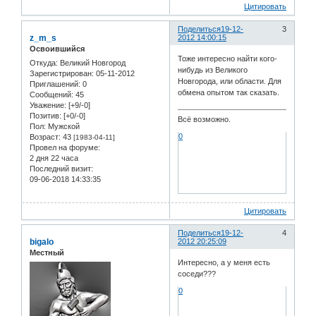
Цитировать
Поделиться
19-12-
3
z_m_s
2012 14:00:15
Освоившийся
Тоже интересно найти кого-
Откуда:
Великий Новгород
нибудь из Великого
Зарегистрирован
: 05-11-2012
Новгорода, или области. Для
Приглашений:
0
обмена опытом так сказать.
Сообщений:
45
Уважение:
[+9/-0]
Позитив:
[+0/-0]
Всё возможно.
Пол:
Мужской
0
Возраст:
43
[1983-04-11]
Провел на форуме:
2 дня 22 часа
Последний визит:
09-06-2018 14:33:35
Цитировать
Поделиться
19-12-
4
bigalo
2012 20:25:09
Местный
Интересно, а у меня есть
соседи???
0