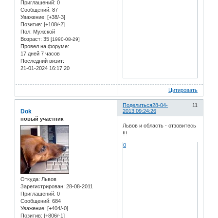
Приглашений:
0
Сообщений:
87
Уважение:
[+38/-3]
Позитив:
[+108/-2]
Пол:
Мужской
Возраст:
35
[1990-08-29]
Провел на форуме:
17 дней 7 часов
Последний визит:
21-01-2024 16:17:20
Цитировать
Поделиться
28-04-
11
Dok
2013 09:24:26
новый участник
Львов и область - отзовитесь
!!!
0
Откуда:
Львов
Зарегистрирован
: 28-08-2011
Приглашений:
0
Сообщений:
684
Уважение:
[+404/-0]
Позитив:
[+806/-1]