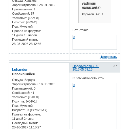
Откуда:
Харьков
vadimus
Зарегистрирован
: 28-01-2012
написал(а):
Приглашений:
1
Сообщений:
87
Харьков АУ !!!
Уважение:
[+32/-0]
Позитив:
[+92/-2]
Пол:
Мужской
Есть такие.
Провел на форуме:
11 дней 13 часов
0
Последний визит:
23-03-2026 23:12:56
Цитировать
Поделиться
03-09-
37
Lehander
2013 05:59:13
Освоившийся
С Камчатки есть кто?
Откуда:
Бердск
Зарегистрирован
: 18-03-2013
0
Приглашений:
0
Сообщений:
41
Уважение:
[+20/-0]
Позитив:
[+84/-1]
Пол:
Мужской
Возраст:
53
[1973-01-19]
Провел на форуме:
11 дней 2 часа
Последний визит:
26-10-2017 11:10:27