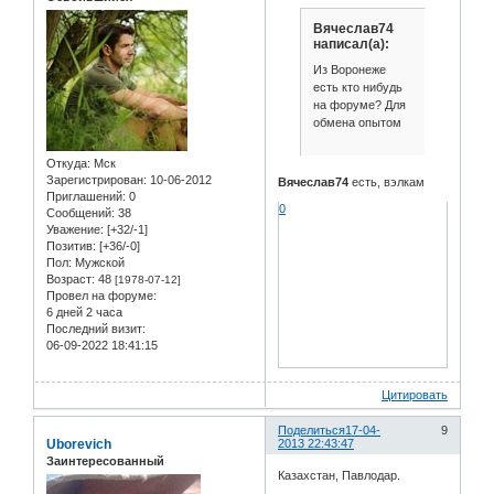
Вячеслав74
написал(а):
Из Воронеже
есть кто нибудь
на форуме? Для
обмена опытом
Откуда:
Мск
Зарегистрирован
: 10-06-2012
Вячеслав74
есть, вэлкам
Приглашений:
0
0
Сообщений:
38
Уважение:
[+32/-1]
Позитив:
[+36/-0]
Пол:
Мужской
Возраст:
48
[1978-07-12]
Провел на форуме:
6 дней 2 часа
Последний визит:
06-09-2022 18:41:15
Цитировать
Поделиться
17-04-
9
Uborevich
2013 22:43:47
Заинтересованный
Казахстан, Павлодар.