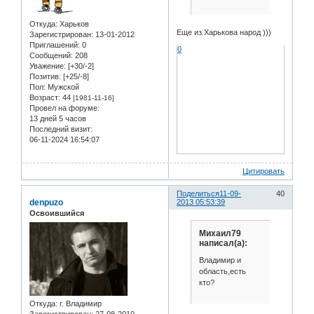
Откуда:
Харьков
Еще из Харькова народ )))
Зарегистрирован
: 13-01-2012
Приглашений:
0
0
Сообщений:
208
Уважение:
[+30/-2]
Позитив:
[+25/-8]
Пол:
Мужской
Возраст:
44
[1981-11-16]
Провел на форуме:
13 дней 5 часов
Последний визит:
06-11-2024 16:54:07
Цитировать
Поделиться
11-09-
40
denpuzo
2013 05:53:39
Освоившийся
Михаил79
написал(а):
Владимир и
область,есть
кто?
Откуда:
г. Владимир
Зарегистрирован
: 27-08-2010