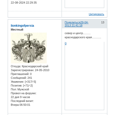
22-08-2024 22:29:35
Цитировать
Поделиться
29-04-
13
lionkingofpersia
2013 21:41:18
Местный
север и центр..........
краснодарского края............
0
Откуда:
Краснодарский край
Зарегистрирован
: 24-05-2010
Приглашений:
0
Сообщений:
241
Уважение:
[+317/-5]
Позитив:
[+71/-2]
Пол:
Мужской
Провел на форуме:
22 дня 9 часов
Последний визит:
Вчера 06:50:01