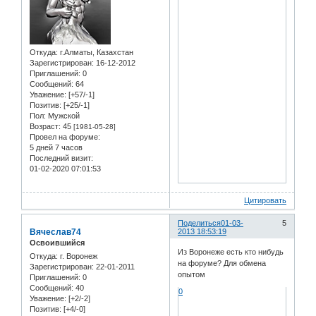
Откуда:
г.Алматы, Казахстан
Зарегистрирован
: 16-12-2012
Приглашений:
0
Сообщений:
64
Уважение:
[+57/-1]
Позитив:
[+25/-1]
Пол:
Мужской
Возраст:
45
[1981-05-28]
Провел на форуме:
5 дней 7 часов
Последний визит:
01-02-2020 07:01:53
Цитировать
Поделиться
01-03-
5
Вячеслав74
2013 18:53:19
Освоившийся
Из Воронеже есть кто нибудь
Откуда:
г. Воронеж
на форуме? Для обмена
Зарегистрирован
: 22-01-2011
опытом
Приглашений:
0
Сообщений:
40
0
Уважение:
[+2/-2]
Позитив:
[+4/-0]