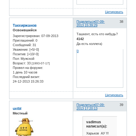
Цитировать
Поделиться
07-09-
38
Такхиржанов
2013 15:39:29
Освоившийся
Ташкент, есть кто нибудь?
Зарегистрирован
: 07-09-2013
4142
Приглашений:
0
Да есть коллега)
Сообщений:
31
Уважение:
[+5/-0]
0
Позитив:
[+10/-0]
Пол:
Мужской
Возраст:
33
[1993-07-17]
Провел на форуме:
1 день 10 часов
Последний визит:
24-12-2013 15:26:33
Цитировать
Поделиться
07-09-
39
uxtbl
2013 17:20:13
Местный
vadimus
написал(а):
Харьков АУ !!!