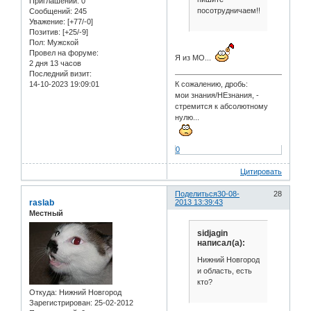
Приглашений:
0
посотрудничаем!!!
Сообщений:
245
Уважение:
[+77/-0]
Позитив:
[+25/-9]
Пол:
Мужской
Провел на форуме:
Я из МО...
2 дня 13 часов
Последний визит:
14-10-2023 19:09:01
К сожалению, дробь:
мои знания/НЕзнания, -
стремится к абсолютному
нулю...
0
Цитировать
Поделиться
30-08-
28
raslab
2013 13:39:43
Местный
sidjagin
написал(а):
Нижний Новгород
и область, есть
кто?
Откуда:
Нижний Новгород
Зарегистрирован
: 25-02-2012