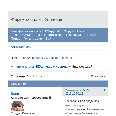
Форум клана ЧПУшников
Наш фирменный клуб!!!"Форум А"
Форум
Мы в
ТЕЛЕГРАММе"
"Мы в ВКонтакте"
Участники
Правила
Поиск
Регистрация
Войти
Активные темы
Привет, Гость!
Войдите
или
зарегистрируйтесь
.
»
Форум клана ЧПУшников
»
Курилка
»
Ищу соседей
Страница:
1
2
3
4
5
»
Ответить
Ищу соседей
Поделиться
14-12-
1
Storn
2012 15:58:12
Активно заинтересованный
Господа нет ли среди вас
моих соседей
(Волгоградская, Саратовская
Откуда:
Камышин
области), работающих в