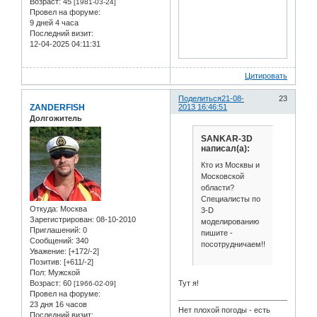
Возраст:
45
[1981-03-24]
Провел на форуме:
9 дней 4 часа
Последний визит:
12-04-2025 04:11:31
Цитировать
Поделиться
21-08-
23
ZANDERFISH
2013 16:46:51
Долгожитель
SANKAR-3D
написал(а):
Кто из Москвы и
Московской
области?
Специалисты по
Откуда:
Москва
3-D
Зарегистрирован
: 08-10-2010
моделированию
Приглашений:
0
пишите -
Сообщений:
340
посотрудничаем!!!
Уважение:
[+172/-2]
Позитив:
[+611/-2]
Пол:
Мужской
Тут я!
Возраст:
60
[1966-02-09]
Провел на форуме:
23 дня 16 часов
Нет плохой погоды - есть
Последний визит: