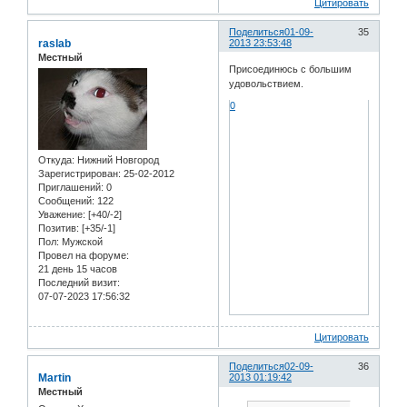
Цитировать
Поделиться
01-09-
35
raslab
2013 23:53:48
Местный
Присоединюсь с большим
удовольствием.
0
Откуда:
Нижний Новгород
Зарегистрирован
: 25-02-2012
Приглашений:
0
Сообщений:
122
Уважение:
[+40/-2]
Позитив:
[+35/-1]
Пол:
Мужской
Провел на форуме:
21 день 15 часов
Последний визит:
07-07-2023 17:56:32
Цитировать
Поделиться
02-09-
36
Martin
2013 01:19:42
Местный