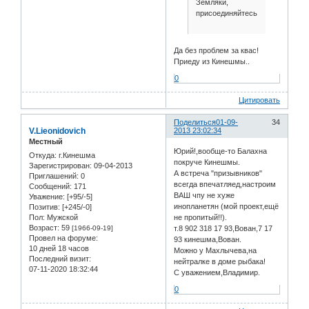
Земляки,
присоединяйтесь!
Да без проблем за квас!
Приеду из Кинешмы..
0
Цитировать
Поделиться
01-09-
34
V.Lieonidovich
2013 23:02:34
Местный
Юрий!,вообще-то Балахна
Откуда:
г.Кинешма
покруче Кинешмы.
Зарегистрирован
: 09-04-2013
А встреча "призывников"
Приглашений:
0
всегда впечатляед,настроим
Сообщений:
171
ВАШ чпу не хуже
Уважение:
[+95/-5]
инопланетян (мой проект,ещё
Позитив:
[+245/-0]
Пол:
Мужской
не пропитый!!).
Возраст:
59
[1966-09-19]
т.8 902 318 17 93,Вован,7 17
Провел на форуме:
93 кинешма,Вован.
10 дней 18 часов
Можно у Махлычева,на
Последний визит:
нейтралке в доме рыбака!
07-11-2020 18:32:44
С уважением,Владимир.
0