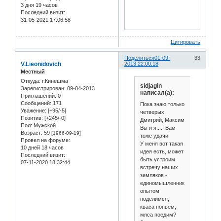
3 дня 19 часов
Последний визит:
31-05-2021 17:06:58
Цитировать
Поделиться
01-09-
33
V.Lieonidovich
2013 22:00:18
Местный
Откуда:
г.Кинешма
sidjagin
Зарегистрирован
: 09-04-2013
написал(а):
Приглашений:
0
Сообщений:
171
Пока знаю только
Уважение:
[+95/-5]
четверых:
Позитив:
[+245/-0]
Дмитрий, Максим
Пол:
Мужской
Вы и я..... Вам
Возраст:
59
[1966-09-19]
тоже удачи!
Провел на форуме:
У меня вот такая
10 дней 18 часов
идея есть, может
Последний визит:
быть устроим
07-11-2020 18:32:44
встречу наших
земляков -
единомышленников,
опытом
поделимся,
кваса попьём,
мяса поедим?