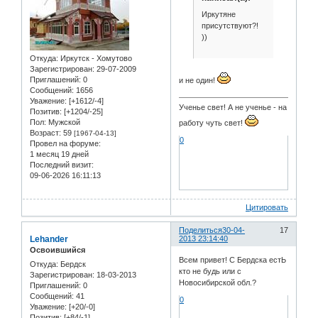
Иркутяне
присутствуют?!
))
Откуда:
Иркутск - Хомутово
Зарегистрирован
: 29-07-2009
Приглашений:
0
и не один!
Сообщений:
1656
Уважение:
[+1612/-4]
Ученье свет! А не ученье - на
Позитив:
[+1204/-25]
Пол:
Мужской
работу чуть свет!
Возраст:
59
[1967-04-13]
0
Провел на форуме:
1 месяц 19 дней
Последний визит:
09-06-2026 16:11:13
Цитировать
Поделиться
30-04-
17
Lehander
2013 23:14:40
Освоившийся
Всем привет! С Бердска естЬ
Откуда:
Бердск
кто не будь или с
Зарегистрирован
: 18-03-2013
Новосибирской обл.?
Приглашений:
0
Сообщений:
41
0
Уважение:
[+20/-0]
Позитив:
[+84/-1]