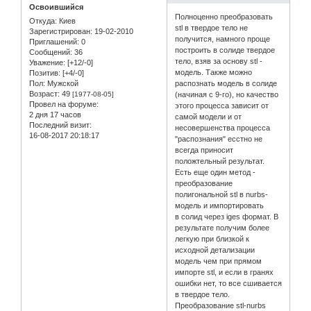
Освоившийся
Полноценно преобразовать
Откуда:
Киев
stl в твердое тело не
Зарегистрирован
: 19-02-2010
получится, намного проще
Приглашений:
0
построить в солиде твердое
Сообщений:
36
тело, взяв за основу stl -
Уважение:
[+12/-0]
модель. Также можно
Позитив:
[+4/-0]
Пол:
Мужской
распознать модель в солиде
Возраст:
49
[1977-08-05]
(начиная с 9-го), но качество
Провел на форуме:
этого процесса зависит от
2 дня 17 часов
самой модели и от
Последний визит:
несовершенства процесса
16-08-2017 20:18:17
"распознания" есстно не
всегда приносит
положтельный результат.
Есть еще один метод -
преобразование
полигональной stl в nurbs-
модель и импортировать
в солид через iges формат. В
результате получим более
легкую при близкой к
исходной детализации
модель чем при прямом
импорте stl, и если в гранях
ошибки нет, то все сшивается
в твердое тело.
Преобразование stl-nurbs