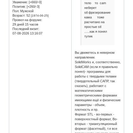
Уважение:
[+660/-0]
тело то cam
Позитив:
[+260/-3]
неберет
Пол:
Мужской
stl фрезерование
Возраст:
52
[1974-06-25]
кама тоже
Провел на форуме:
расчитано на
29 дней 15 часов
простые stl
Последний визит:
......как я понял
07-08-2026 13:16:07
тупик
Вы движетесь в неверном
направлении.
SolidWorks и, соответственно,
SolidCAM (если я правильно
понял)- программы для
работы с твердыми телами
(твердотельный САПР, так
сказать), работают с
математическими
геометрическими формами
имеющими ещё и физические
параметры - объем,
плотность и пр.
Формат STL - во-первых -
поверхностный формат, Во-
вторых - триангуляционный
формат (фасетный), т.е все