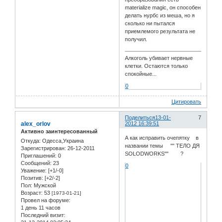
materialize magic, он способен
делать нурбс из меша, но я
сколько ни пытался
приемлемого результата не
получил.
Алкоголь убивает нервные
клетки. Остаются только
спокойные...
0
Цитировать
Поделиться
13-01-
7
alex_orlov
2012 16:39:51
Активно заинтересованный
А как исправить очепятку в
Откуда:
Одесса,Украина
названии темы "" ТЕЛО ДЯ
Зарегистрирован
: 26-12-2011
SOLODWORKS"" ?
Приглашений:
0
Сообщений:
23
0
Уважение:
[+1/-0]
Позитив:
[+2/-2]
Пол:
Мужской
Возраст:
53
[1973-01-21]
Провел на форуме:
1 день 11 часов
Последний визит: