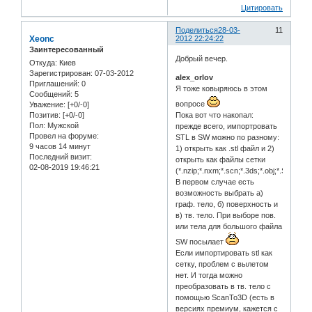
Цитировать
Поделиться
28-03-
11
Xeonc
2012 22:24:22
Заинтересованный
Добрый вечер.
Откуда:
Киев
Зарегистрирован
: 07-03-2012
alex_orlov
Приглашений:
0
Я тоже ковыряюсь в этом
Сообщений:
5
вопросе
Уважение:
[+0/-0]
Позитив:
[+0/-0]
Пока вот что накопал:
Пол:
Мужской
прежде всего, импортровать
Провел на форуме:
STL в SW можно по разному:
9 часов 14 минут
1) открыть как .stl файл и 2)
Последний визит:
открыть как файлы сетки
02-08-2019 19:46:21
(*.nzip;*.nxm;*.scn;*.3ds;*.obj;*.STL;*.wrl
В первом случае есть
возможность выбрать а)
граф. тело, б) поверхность и
в) тв. тело. При выборе пов.
или тела для большого файла
SW посылает
Если импортировать stl как
сетку, проблем с вылетом
нет. И тогда можно
преобразовать в тв. тело с
помощью ScanTo3D (есть в
версиях премиум, кажется с