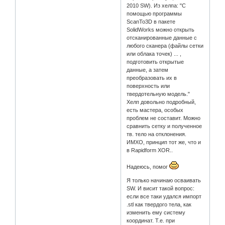
2010 SW). Из хелпа: "С
помощью программы
ScanTo3D в пакете
SolidWorks можно открыть
отсканированные данные с
любого сканера (файлы сетки
или облака точек) ... ,
подготовить открытые
данные, а затем
преобразовать их в
поверхность или
твердотельную модель."
Хелп довольно подробный,
есть мастера, особых
проблем не составит. Можно
сравнить сетку и полученное
тв. тело на отклонения.
ИМХО, принцип тот же, что и
в Rapidform XOR..
Надеюсь, помог
Я только начинаю осваивать
SW. И висит такой вопрос:
если все таки удался импорт
.stl как твердого тела, как
изменить ему систему
координат. Т.е. при