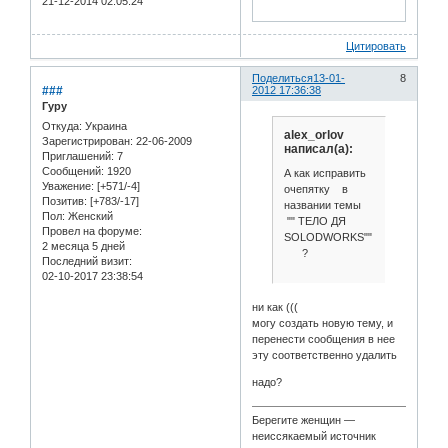
21-12-2014 02:05:24
Цитировать
Поделиться
13-01-
8
###
2012 17:36:38
Гуру
Откуда:
Украина
alex_orlov
Зарегистрирован
: 22-06-2009
написал(а):
Приглашений:
7
Сообщений:
1920
А как исправить
Уважение:
[+571/-4]
очепятку в
Позитив:
[+783/-17]
названии темы
Пол:
Женский
"" ТЕЛО ДЯ
Провел на форуме:
SOLODWORKS""
2 месяца 5 дней
?
Последний визит:
02-10-2017 23:38:54
ни как (((
могу создать новую тему, и
перенести сообщения в нее
эту соответственно удалить
надо?
Берегите женщин —
неиссякаемый источник