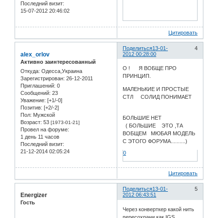
Последний визит:
15-07-2012 20:46:02
Цитировать
Поделиться
13-01-
4
alex_orlov
2012 00:28:00
Активно заинтересованный
О ! Я ВОБЩЕ ПРО
Откуда:
Одесса,Украина
ПРИНЦИП.
Зарегистрирован
: 26-12-2011
Приглашений:
0
МАЛЕНЬКИЕ И ПРОСТЫЕ
Сообщений:
23
СТЛ СОЛИД ПОНИМАЕТ
Уважение:
[+1/-0]
Позитив:
[+2/-2]
Пол:
Мужской
БОЛЬШИЕ НЕТ
Возраст:
53
[1973-01-21]
( БОЛЬШИЕ ЭТО ,ТА
Провел на форуме:
ВОБЩЕМ МЮБАЯ МОДЕЛЬ
1 день 11 часов
С ЭТОГО ФОРУМА..........)
Последний визит:
21-12-2014 02:05:24
0
Цитировать
Поделиться
13-01-
5
Energizer
2012 06:43:51
Гость
Через конверткер какой нить
пересохрани как IGS