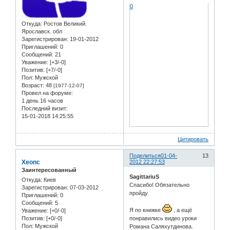
0
Откуда:
Ростов Великий.
Ярославск. обл
Зарегистрирован
: 19-01-2012
Приглашений:
0
Сообщений:
21
Уважение:
[+3/-0]
Позитив:
[+7/-0]
Пол:
Мужской
Возраст:
48
[1977-12-07]
Провел на форуме:
1 день 16 часов
Последний визит:
15-01-2018 14:25:55
Цитировать
Поделиться
01-04-
13
Xeonc
2012 22:27:53
Заинтересованный
SagittariuS
Откуда:
Киев
Спасибо! Обязательно
Зарегистрирован
: 07-03-2012
пройду.
Приглашений:
0
Сообщений:
5
Я по книжке
, а ещё
Уважение:
[+0/-0]
Позитив:
[+0/-0]
понравились видео уроки
Пол:
Мужской
Романа Саляхутдинова.