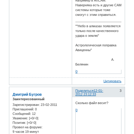
например в ArtCAM.
Наверняка есть и другие CAM
системы которые тоже
смогут с этим справиться.
""Небо в алмазах появляется
только после качественного
удара о землю"
Астрологическая поправка
Авиценны"
А.
Белянин
0
Цитировать
Поделиться
12-01-
3
Дмитрий Бугров
2012 23:12:33
Заинтересованный
Сколько файл весит?
Зарегистрирован
: 23-02-2011
Приглашений:
0
0
Сообщений:
12
Уважение:
[+0/-0]
Позитив:
[+0/-0]
Провел на форуме:
9 часов 19 минут