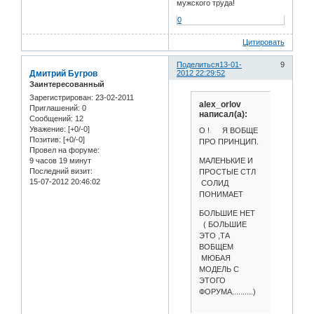
мужского труда!
0
Цитировать
Поделиться
13-01-
9
Дмитрий Бугров
2012 22:29:52
Заинтересованный
Зарегистрирован
: 23-02-2011
alex_orlov
Приглашений:
0
написал(а):
Сообщений:
12
Уважение:
[+0/-0]
О ! Я ВОБЩЕ
Позитив:
[+0/-0]
ПРО ПРИНЦИП.
Провел на форуме:
МАЛЕНЬКИЕ И
9 часов 19 минут
Последний визит:
ПРОСТЫЕ СТЛ
15-07-2012 20:46:02
СОЛИД
ПОНИМАЕТ
БОЛЬШИЕ НЕТ
( БОЛЬШИЕ
ЭТО ,ТА
ВОБЩЕМ
МЮБАЯ
МОДЕЛЬ С
ЭТОГО
ФОРУМА..........)