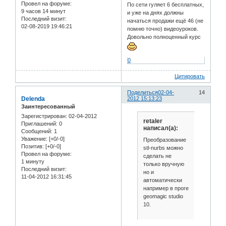
Провел на форуме:
По сети гуляет 6 бесплатных,
9 часов 14 минут
и уже на днях должны
Последний визит:
начаться продажи ещё 46 (не
02-08-2019 19:46:21
помню точно) видеоуроков.
Довольно полноценный курс
0
Цитировать
Поделиться
02-04-
14
Delenda
2012 15:13:23
Заинтересованный
Зарегистрирован
: 02-04-2012
retaler
Приглашений:
0
написал(а):
Сообщений:
1
Уважение:
[+0/-0]
Преобразование
Позитив:
[+0/-0]
stl-nurbs можно
Провел на форуме:
сделать не
1 минуту
только вручную
Последний визит:
но и
11-04-2012 16:31:45
автоматически
например в проге
geomagic studio
10.