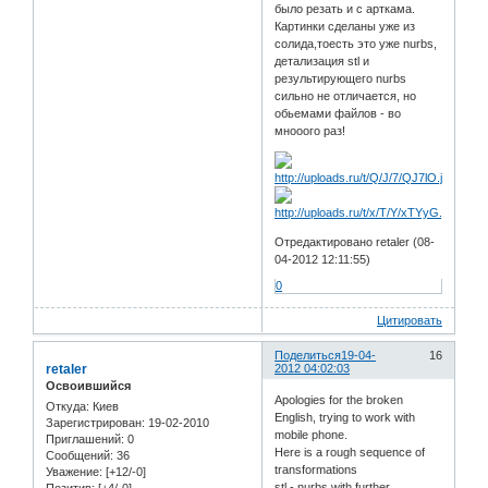
было резать и с арткама.
Картинки сделаны уже из
солида,тоесть это уже nurbs,
детализация stl и
результирующего nurbs
сильно не отличается, но
обьемами файлов - во
мнооого раз!
Отредактировано retaler (08-
04-2012 12:11:55)
0
Цитировать
Поделиться
19-04-
16
retaler
2012 04:02:03
Освоившийся
Apologies for the broken
Откуда:
Киев
English, trying to work with
Зарегистрирован
: 19-02-2010
mobile phone.
Приглашений:
0
Here is a rough sequence of
Сообщений:
36
transformations
Уважение:
[+12/-0]
stl - nurbs with further