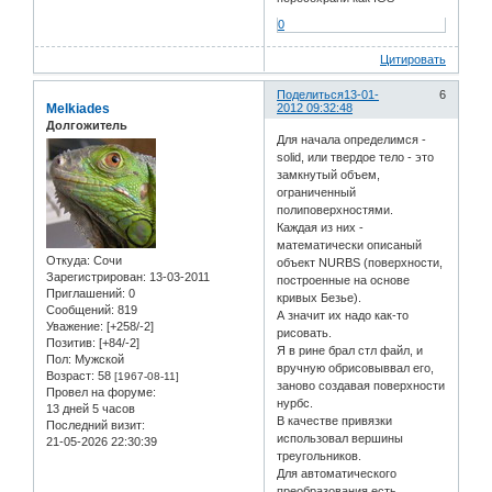
0
Цитировать
Поделиться
13-01-
6
Melkiades
2012 09:32:48
Долгожитель
Для начала определимся -
solid, или твердое тело - это
замкнутый объем,
ограниченный
полиповерхностями.
Каждая из них -
математически описаный
Откуда:
Сочи
объект NURBS (поверхности,
Зарегистрирован
: 13-03-2011
построенные на основе
Приглашений:
0
кривых Безье).
Сообщений:
819
А значит их надо как-то
Уважение:
[+258/-2]
рисовать.
Позитив:
[+84/-2]
Я в рине брал стл файл, и
Пол:
Мужской
вручную обрисовыввал его,
Возраст:
58
[1967-08-11]
заново создавая поверхности
Провел на форуме:
нурбс.
13 дней 5 часов
В качестве привязки
Последний визит:
использовал вершины
21-05-2026 22:30:39
треугольников.
Для автоматического
преобразования есть