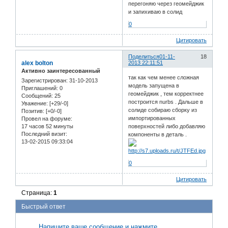
перегоняю через геомейджик
и запихиваю в солид
0
Цитировать
Поделиться
01-11-
18
alex bolton
2013 22:11:51
Активно заинтересованный
так как чем менее сложная
Зарегистрирован
: 31-10-2013
модель запущена в
Приглашений:
0
геомейджик , тем корректнее
Сообщений:
25
построится nurbs . Дальше в
Уважение:
[+29/-0]
солиде собираю сборку из
Позитив:
[+0/-0]
импортированных
Провел на форуме:
17 часов 52 минуты
поверхностей либо добавляю
Последний визит:
компоненты в деталь .
13-02-2015 09:33:04
0
Цитировать
Страница:
1
Быстрый ответ
Напишите ваше сообщение и нажмите