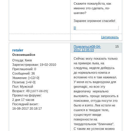
Скажите пожалуйста, как
именно это сделать, по-
шагово?
Заранее огромное спасибо!
0
Цитировать
Поделиться
08-04-
15
retaler
2012 12:05:03
Освоившийся
Сейчас могу показать только
Откуда:
Киев
на примере льва, на
Зарегистрирован
: 19-02-2010
следующ. неделе доберусь
Приглашений:
0
до нормального компа и
Сообщений:
36
вспомню что я там нажимал.
Уважение:
[+12/-0]
У меня есть видеоуроки для
Позитив:
[+4/-0]
Пол:
Мужской
geomagic, но всю эту
Возраст:
49
[1977-08-05]
видеопачку нереально
Провел на форуме:
выложить. проще запросить в
2 дня 17 часов
поисковке, оттуда посути это
Последний визит:
было и взято. Лев кстати не
16-08-2017 20:18:17
сшился в твердое тело,
существует ввиде
поверхности на
твердотельном "блинчике".
С таким же успехом можно