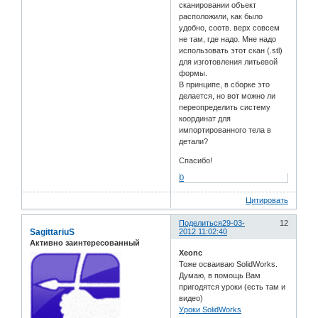
сканировании объект
расположили, как было
удобно, соотв. верх совсем
не там, где надо. Мне надо
использовать этот скан (.stl)
для изготовления литьевой
формы.
В принципе, в сборке это
делается, но вот можно ли
переопределить систему
координат для
импортированного тела в
детали?
Спасибо!
0
Цитировать
Поделиться
29-03-
12
SagittariuS
2012 11:02:40
Активно заинтересованный
Xeonc
Тоже осваиваю SolidWorks.
Думаю, в помощь Вам
пригодятся уроки (есть там и
видео)
Уроки SolidWorks