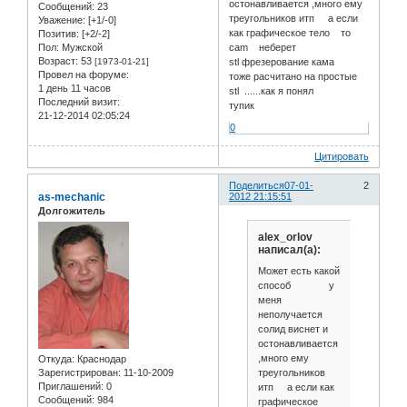
остонавливается ,много ему
Сообщений:
23
треугольников итп а если
Уважение:
[+1/-0]
как графическое тело то
Позитив:
[+2/-2]
Пол:
Мужской
cam неберет
Возраст:
53
[1973-01-21]
stl фрезерование кама
Провел на форуме:
тоже расчитано на простые
1 день 11 часов
stl ......как я понял
Последний визит:
тупик
21-12-2014 02:05:24
0
Цитировать
Поделиться
07-01-
2
as-mechanic
2012 21:15:51
Долгожитель
alex_orlov
написал(а):
Может есть какой
способ у
меня
неполучается
солид виснет и
остонавливается
,много ему
Откуда:
Краснодар
треугольников
Зарегистрирован
: 11-10-2009
Приглашений:
0
итп а если как
Сообщений:
984
графическое