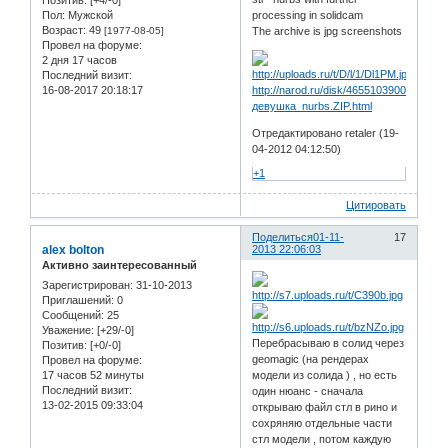
Позитив:
[+4/-0]
Пол:
Мужской
processing in solidcam
Возраст:
49
[1977-08-05]
The archive is jpg screenshots
Провел на форуме:
2 дня 17 часов
Последний визит:
16-08-2017 20:18:17
http://narod.ru/disk/46551039001.9337
девушка_nurbs.ZIP.html
Отредактировано retaler (19-
04-2012 04:12:50)
+1
Цитировать
Поделиться
01-11-
17
alex bolton
2013 22:06:03
Активно заинтересованный
Зарегистрирован
: 31-10-2013
Приглашений:
0
Сообщений:
25
Уважение:
[+29/-0]
Перебрасываю в солид через
Позитив:
[+0/-0]
geomagic (на рендерах
Провел на форуме:
17 часов 52 минуты
модели из солида ) , но есть
Последний визит:
один нюанс - сначала
13-02-2015 09:33:04
открываю файл стл в рино и
сохряняю отдельные части
стл модели , потом каждую