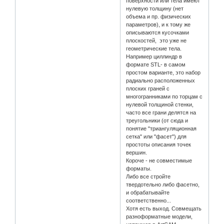
поверхности или тела имеют
нулевую толщину (нет
объема и пр. физических
параметров), и к тому же
описываются кусочками
плоскостей, это уже не
геометрические тела.
Например циллиндр в
формате STL- в самом
простом варианте, это набор
радиально расположенных
плоских граней с
многогранниками по торцам с
нулевой толщиной стенки,
часто все грани делятся на
треугольники (от сюда и
понятие "триангуляционная
сетка" или "фасет") для
простоты описания точек
вершин.
Короче - не совместимые
форматы.
Либо все стройте
твердотельно либо фасетно,
и обрабатывайте
соответственно...
Хотя есть выход. Совмещать
разноформатные модели,