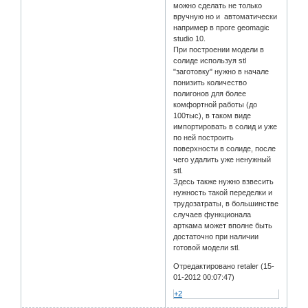
можно сделать не только
вручную но и автоматически
например в проге geomagic
studio 10.
При построении модели в
солиде используя stl
"заготовку" нужно в начале
понизить количество
полигонов для более
комфортной работы (до
100тыс), в таком виде
импортировать в солид и уже
по ней построить
поверхности в солиде, после
чего удалить уже ненужный
stl.
Здесь также нужно взвесить
нужность такой переделки и
трудозатраты, в большинстве
случаев функционала
арткама может вполне быть
достаточно при наличии
готовой модели stl.
Отредактировано retaler (15-
01-2012 00:07:47)
+2