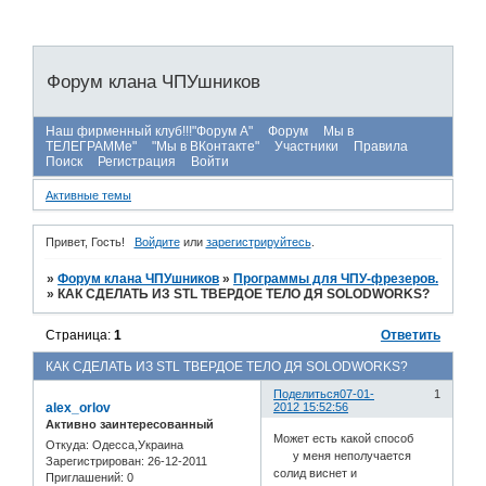
Форум клана ЧПУшников
Наш фирменный клуб!!!"Форум А"
Форум
Мы в
ТЕЛЕГРАММе"
"Мы в ВКонтакте"
Участники
Правила
Поиск
Регистрация
Войти
Активные темы
Привет, Гость!
Войдите
или
зарегистрируйтесь
.
»
Форум клана ЧПУшников
»
Программы для ЧПУ-фрезеров.
»
КАК СДЕЛАТЬ ИЗ STL ТВЕРДОЕ ТЕЛО ДЯ SOLODWORKS?
Страница:
1
Ответить
КАК СДЕЛАТЬ ИЗ STL ТВЕРДОЕ ТЕЛО ДЯ SOLODWORKS?
Поделиться
07-01-
1
alex_orlov
2012 15:52:56
Активно заинтересованный
Может есть какой способ
Откуда:
Одесса,Украина
у меня неполучается
Зарегистрирован
: 26-12-2011
солид виснет и
Приглашений:
0