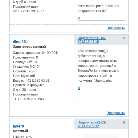
6 дней 0 часов
открываеш pdf в Corel-е и
Последний визит:
сохраняеш как dxf. ....
22-10-2013 20:36:27
0
Цитировать
Поделиться
11-06-
5
dima361
2012 19:42:18
Заинтересованный
сам разобрался))))
Зарегистрирован
: 04-09-2011
действительно, в
Приглашений:
0
роверовском софте есть
Сообщений:
10
конвертор встроенный в
Уважение:
[+2/-0]
BiesseWorks в него можно
Позитив:
[+0/-0]
импортировать dxf и
Пол:
Мужской
Возраст:
41
получить *.bpp файл.
[1985-03-01]
Провел на форуме:
0
3 дня 20 часов
Последний визит:
11-12-2025 20:03:03
Цитировать
Поделиться
23-03-
6
layer9
2013 23:09:32
Местный
Откуда:
lvov