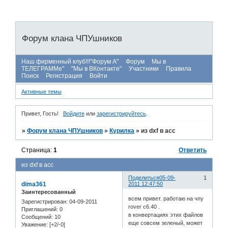
Форум клана ЧПУшников
Наш фирменный клуб!!!"Форум А"
Форум
Мы в
ТЕЛЕГРАММе"
"Мы в ВКонтакте"
Участники
Правила
Поиск
Регистрация
Войти
Активные темы
Привет, Гость!
Войдите
или
зарегистрируйтесь
.
»
Форум клана ЧПУшников
»
Курилка
»
из dxf в асс
Страница:
1
Ответить
из dxf в асс
Поделиться
05-09-
1
dima361
2011 12:47:50
Заинтересованный
всем привет. работаю на чпу
Зарегистрирован
: 04-09-2011
rover c6.40 .
Приглашений:
0
в конвертациях этих файлов
Сообщений:
10
еще совсем зеленый, может
Уважение:
[+2/-0]