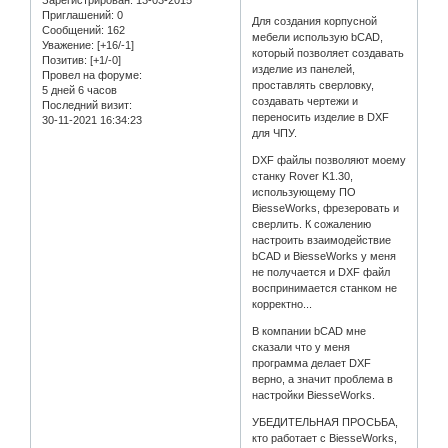
Зарегистрирован
: 13-03-2015
Приглашений:
0
Для создания корпусной
Сообщений:
162
мебели использую bCAD,
Уважение:
[+16/-1]
который позволяет создавать
Позитив:
[+1/-0]
изделие из панелей,
Провел на форуме:
проставлять сверловку,
5 дней 6 часов
создавать чертежи и
Последний визит:
переносить изделие в DXF
30-11-2021 16:34:23
для ЧПУ.
DXF файлы позволяют моему
станку Rover K1.30,
использующему ПО
BiesseWorks, фрезеровать и
сверлить. К сожалению
настроить взаимодействие
bCAD и BiesseWorks у меня
не получается и DXF файл
воспринимается станком не
корректно...
В компании bCAD мне
сказали что у меня
программа делает DXF
верно, а значит проблема в
настройки BiesseWorks.
УБЕДИТЕЛЬНАЯ ПРОСЬБА,
кто работает с BiesseWorks,