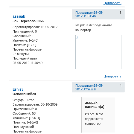
Цитировать
Поделиться
15-05-
3
asspak
2012 11:01:46
Заинтересованный
Из pdf в dxf подскажите
Зарегистрирован
: 15-05-2012
конвертор
Приглашений:
0
Сообщений:
1
0
Уважение:
[+0/-0]
Позитив:
[+0/-0]
Провел на форуме:
22 минуты
Последний визит:
25-05-2012 11:40:40
Цитировать
Поделиться
15-05-
4
Ernis3
2012 12:43:06
Освоившийся
Откуда:
Литва
asspak
Зарегистрирован
: 08-10-2009
написал(а):
Приглашений:
0
Сообщений:
53
Из pdf в dxf
Уважение:
[+31/-1]
подскажите
Позитив:
[+16/-0]
конвертор
Пол:
Мужской
Провел на форуме: