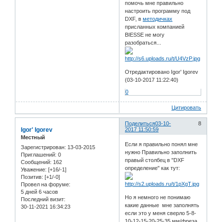
помочь мне правильно
настроить программу под
DXF, в
методичках
присланных компанией
BIESSE не могу
разобраться...
Отредактировано Igor' Igorev
(03-10-2017 11:22:40)
0
Цитировать
Поделиться
03-10-
8
Igor' Igorev
2017 11:50:59
Местный
Если я правильно понял мне
Зарегистрирован
: 13-03-2015
нужно Правильно заполнить
Приглашений:
0
правый столбец в "DXF
Сообщений:
162
определение" как тут:
Уважение:
[+16/-1]
Позитив:
[+1/-0]
Провел на форуме:
5 дней 6 часов
Но я немного не понимаю
Последний визит:
какие данные мне заполнять
30-11-2021 16:34:23
если это у меня сверло 5-8-
10-12-15-20-25-35 мм/фреза