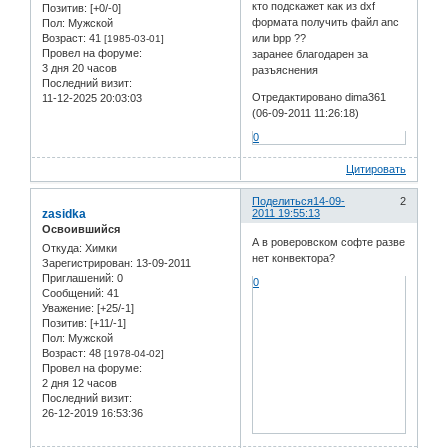
кто подскажет как из dxf
Позитив:
[+0/-0]
формата получить файл anc
Пол:
Мужской
Возраст:
41
или bpp ??
[1985-03-01]
Провел на форуме:
заранее благодарен за
3 дня 20 часов
разъяснения
Последний визит:
Отредактировано dima361
11-12-2025 20:03:03
(06-09-2011 11:26:18)
0
Цитировать
Поделиться
14-09-
2
zasidka
2011 19:55:13
Освоившийся
А в роверовском софте разве
Откуда:
Химки
нет конвектора?
Зарегистрирован
: 13-09-2011
Приглашений:
0
0
Сообщений:
41
Уважение:
[+25/-1]
Позитив:
[+11/-1]
Пол:
Мужской
Возраст:
48
[1978-04-02]
Провел на форуме:
2 дня 12 часов
Последний визит:
26-12-2019 16:53:36