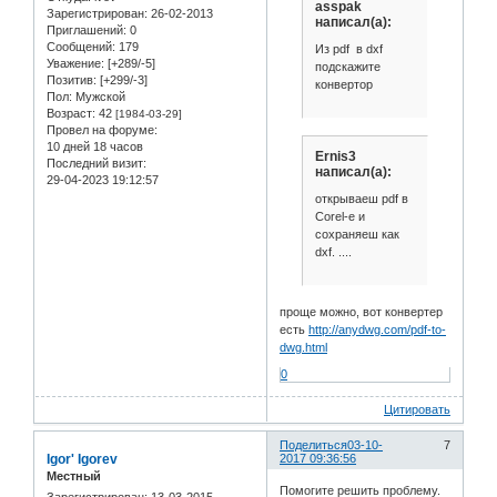
asspak
Зарегистрирован
: 26-02-2013
написал(а):
Приглашений:
0
Сообщений:
179
Из pdf в dxf
Уважение:
[+289/-5]
подскажите
Позитив:
[+299/-3]
конвертор
Пол:
Мужской
Возраст:
42
[1984-03-29]
Провел на форуме:
10 дней 18 часов
Ernis3
Последний визит:
написал(а):
29-04-2023 19:12:57
открываеш pdf в
Corel-е и
сохраняеш как
dxf. ....
проще можно, вот конвертер
есть
http://anydwg.com/pdf-to-
dwg.html
0
Цитировать
Поделиться
03-10-
7
Igor' Igorev
2017 09:36:56
Местный
Помогите решить проблему.