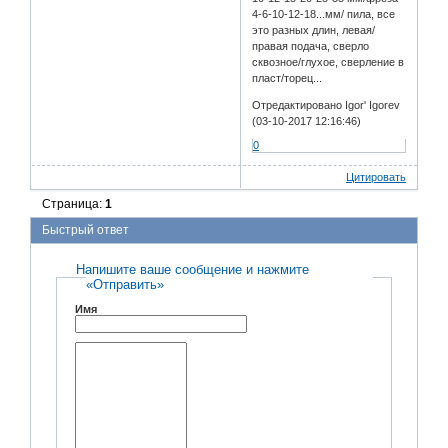
4-6-10-12-18...мм/ пила, все
это разных длин, левая/
правая подача, сверло
сквозное/глухое, сверление в
пласт/торец...
Отредактировано Igor' Igorev
(03-10-2017 12:16:46)
0
Цитировать
Страница:
1
Быстрый ответ
Напишите ваше сообщение и нажмите
«Отправить»
Имя