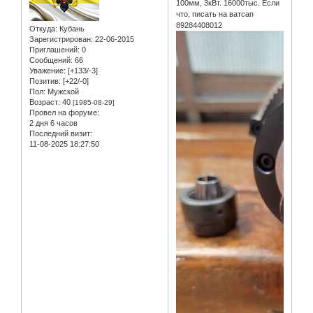
100мм, 3кВт. 16000тыс. Если
что, писать на ватсап
89284408012
Откуда:
Кубань
Зарегистрирован
: 22-06-2015
Приглашений:
0
Сообщений:
66
Уважение:
[+133/-3]
Позитив:
[+22/-0]
Пол:
Мужской
Возраст:
40
[1985-08-29]
Провел на форуме:
2 дня 6 часов
Последний визит:
11-08-2025 18:27:50