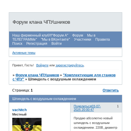
Форум клана ЧПУшников
Наш фирменный клуб!!!"Форум А"
Форум
Мы в
ТЕЛЕГРАММе"
"Мы в ВКонтакте"
Участники
Правила
Поиск
Регистрация
Войти
Активные темы
Привет, Гость!
Войдите
или
зарегистрируйтесь
.
»
Форум клана ЧПУшников
»
"Комплектующие для станков
с ЧПУ"
»
Шпиндель с воздушным охлаждением
Страница:
1
Ответить
Шпиндель с воздушным охлаждением
Поделиться
03-07-
1
vachitch
2025 20:00:47
Местный
Продаю абсолютно новый
шпиндель с воздушным
охлаждением. 220В, диаметр