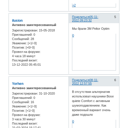
+2
Поделиться
05-11-
5
ilusion
2022 09:23:32
Активно заинтересованный
Мы брали 3М Peltor Optim
Зарегистрирован
: 15-05-2018
Приглашений:
0
0
Сообщений:
28
Уважение:
[+1/-0]
Позитив:
[+0/-0]
Провел на форуме:
4 часа 18 минут
Последний визит:
13-12-2022 05:45:01
Поделиться
08-11-
6
Yorhen
2022 12:57:55
Активно заинтересованный
В отсутствии альтернатив
Зарегистрирован
: 31-10-2020
использовал наушники Bose
Приглашений:
0
quiete Comfort с активным
Сообщений:
16
шумоподавлением. Как
Уважение:
[+1/-0]
временный вариант очень
Позитив:
[+1/-0]
даже подошло
Провел на форуме:
3 часа 30 минут
0
Последний визит:
21-02-2024 15:17:41