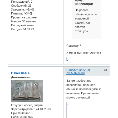
Ryoji
Приглашений:
0
написал(а):
Сообщений:
21
Уважение:
[+5/-0]
На работе
Позитив:
[+3/-0]
обещали уши со
Провел на форуме:
встроеной
6 часов 33 минуты
рацией. Как
Последний визит:
пивезут
Сегодня 04:09:43
отпишусь
Привезли?
У меня 3М Peltor Optime 3
0
Поделиться
22-09-
13
Вячеслав А
2025 16:34:00
Долгожитель
Зачем изобретать
велосипед? Ведь есть
обычные противошумные
наушники. При желании
можно с музыкой.
0
Откуда:
Россия, Калуга
Зарегистрирован
: 24-01-2013
Приглашений:
0
Сообщений:
975