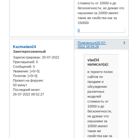
стоимость от 10000 и до
бесконечности, не думаю что
наушники за 10000 имеют
такие же свойства как за
150000
0
Поделиться
25-07-
3
Kazmadan24
2022 16:54:26
Заинтересованный
Зарегистрирован
: 20-07-2022
vlad34
Приглашений:
0
написал(а):
Сообщений:
5
Уважение:
[+0/-0]
в тернете полно
Позитив:
[+0/-0]
сайтов по
Провел на форуме:
продаже и
50 минут
обсуждению
Последний визит:
различных
26-07-2022 08:52:27
моделей
стоимость от
10000 и до
бесконечности,
не думаю что
наушники за
10000 имеют
такие же
свойства как за