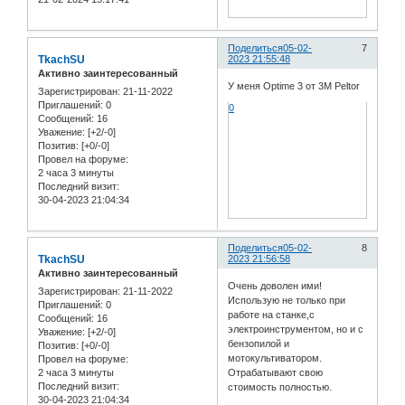
Поделиться
05-02-
7
TkachSU
2023 21:55:48
Активно заинтересованный
У меня Optime 3 от 3М Peltor
Зарегистрирован
: 21-11-2022
Приглашений:
0
0
Сообщений:
16
Уважение:
[+2/-0]
Позитив:
[+0/-0]
Провел на форуме:
2 часа 3 минуты
Последний визит:
30-04-2023 21:04:34
Поделиться
05-02-
8
TkachSU
2023 21:56:58
Активно заинтересованный
Очень доволен ими!
Зарегистрирован
: 21-11-2022
Использую не только при
Приглашений:
0
работе на станке,с
Сообщений:
16
электроинструментом, но и с
Уважение:
[+2/-0]
бензопилой и
Позитив:
[+0/-0]
мотокультиватором.
Провел на форуме:
2 часа 3 минуты
Отрабатывают свою
Последний визит:
стоимость полностью.
30-04-2023 21:04:34