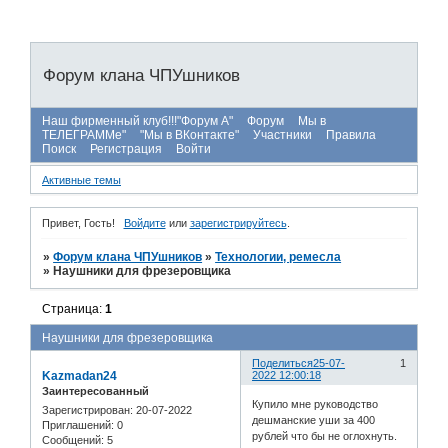
Форум клана ЧПУшников
Наш фирменный клуб!!!"Форум А"
Форум
Мы в
ТЕЛЕГРАММе"
"Мы в ВКонтакте"
Участники
Правила
Поиск
Регистрация
Войти
Активные темы
Привет, Гость!
Войдите
или
зарегистрируйтесь
.
»
Форум клана ЧПУшников
»
Технологии, ремесла
»
Наушники для фрезеровщика
Страница:
1
Наушники для фрезеровщика
Поделиться
25-07-
1
Kazmadan24
2022 12:00:18
Заинтересованный
Купило мне руководство
Зарегистрирован
: 20-07-2022
дешманские уши за 400
Приглашений:
0
рублей что бы не оглохнуть.
Сообщений:
5