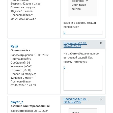
Electronic - у
Возраст:
42
[1984-03-29]
меня такие
Провел на форуме:
сейчас
10 дней 18 часов
Последний визит:
29-04-2023 19:12:57
как они в работе? глушат
полностью?
0
Поделиться
12-09-
11
Ryoji
2024 08:27:13
Освоившийся
На работе обещали уши со
Зарегистрирован
: 15-08-2012
встроеной рацией. Как
Приглашений:
0
пивезут отпишусь
Сообщений:
36
Уважение:
[+0/-1]
0
Позитив:
[+1/-0]
Провел на форуме:
12 часов 9 минут
Последний визит:
07-11-2024 16:49:59
Поделиться
22-09-
12
player_z
2025 12:24:06
Активно заинтересованный
Зарегистрирован
: 25-12-2024