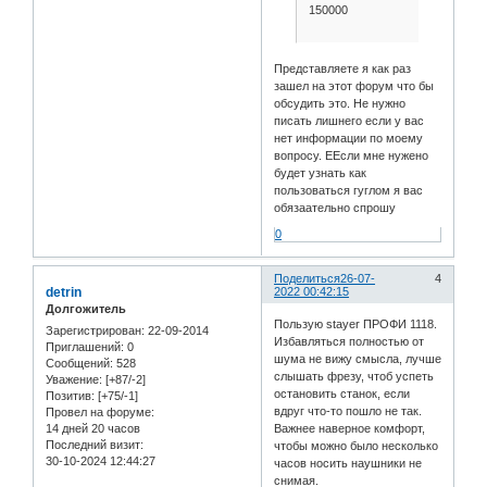
150000
Представляете я как раз
зашел на этот форум что бы
обсудить это. Не нужно
писать лишнего если у вас
нет информации по моему
вопросу. ЕЕсли мне нужено
будет узнать как
пользоваться гуглом я вас
обязаательно спрошу
0
Поделиться
26-07-
4
detrin
2022 00:42:15
Долгожитель
Пользую stayer ПРОФИ 1118.
Зарегистрирован
: 22-09-2014
Избавляться полностью от
Приглашений:
0
шума не вижу смысла, лучше
Сообщений:
528
слышать фрезу, чтоб успеть
Уважение:
[+87/-2]
остановить станок, если
Позитив:
[+75/-1]
вдруг что-то пошло не так.
Провел на форуме:
14 дней 20 часов
Важнее наверное комфорт,
Последний визит:
чтобы можно было несколько
30-10-2024 12:44:27
часов носить наушники не
снимая.