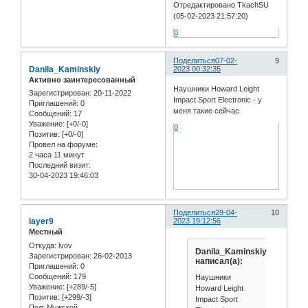
Отредактировано TkachSU
(05-02-2023 21:57:20)
0
Поделиться
07-02-
9
Danila_Kaminskiy
2023 00:32:35
Активно заинтересованный
Наушники Howard Leight
Зарегистрирован
: 20-11-2022
Impact Sport Electronic - у
Приглашений:
0
меня такие сейчас
Сообщений:
17
Уважение:
[+0/-0]
0
Позитив:
[+0/-0]
Провел на форуме:
2 часа 11 минут
Последний визит:
30-04-2023 19:46:03
Поделиться
29-04-
10
layer9
2023 19:12:56
Местный
Откуда:
lvov
Danila_Kaminskiy
Зарегистрирован
: 26-02-2013
написал(а):
Приглашений:
0
Сообщений:
179
Наушники
Уважение:
[+289/-5]
Howard Leight
Позитив:
[+299/-3]
Impact Sport
Пол:
Мужской