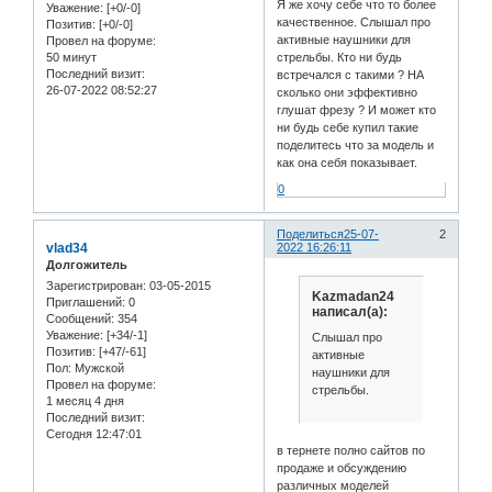
Я же хочу себе что то более
Уважение:
[+0/-0]
качественное. Слышал про
Позитив:
[+0/-0]
активные наушники для
Провел на форуме:
50 минут
стрельбы. Кто ни будь
Последний визит:
встречался с такими ? НА
26-07-2022 08:52:27
сколько они эффективно
глушат фрезу ? И может кто
ни будь себе купил такие
поделитесь что за модель и
как она себя показывает.
0
Поделиться
25-07-
2
vlad34
2022 16:26:11
Долгожитель
Зарегистрирован
: 03-05-2015
Kazmadan24
Приглашений:
0
написал(а):
Сообщений:
354
Уважение:
[+34/-1]
Слышал про
Позитив:
[+47/-61]
активные
Пол:
Мужской
наушники для
Провел на форуме:
стрельбы.
1 месяц 4 дня
Последний визит:
Сегодня 12:47:01
в тернете полно сайтов по
продаже и обсуждению
различных моделей