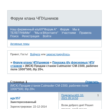
Форум клана ЧПУшников
Наш фирменный клуб!!!"Форум А"
Форум
Мы в
ТЕЛЕГРАММе"
"Мы в ВКонтакте"
Участники
Правила
Поиск
Регистрация
Войти
Активные темы
Привет, Гость!
Войдите
или
зарегистрируйтесь
.
»
Форум клана ЧПУшников
»
Продажа б/у фрезерных ЧПУ
станков
»
(МСК) Продам станок Cutmaster CM-1500, рабочее
поле 1000*500, б\у 20ч.
Страница:
1
Ответить
(МСК) Продам станок Cutmaster CM-1500, рабочее поле
1000*500, б\у 20ч.
Поделиться
01-10-
1
agv357
2021 09:14:53
Заинтересованный
Всем доброго дня! Решил
Зарегистрирован
: 22-12-2014