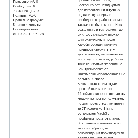
продать свой станок,
Приглашений:
0
несколько лет назад купил
Сообщений:
8
для изготовления штучных
Уважение:
[+0/-0]
поделок, сувенирки в
Позитив:
[+0/-0]
свободное от работы время,
Провел на форуме:
5 часов 4 минуты
так как его было много. Но к
Последний визит:
сожалению в том офисе, где
01-10-2021 14:43:39
он стоял, слишком плохая
шумоизоляция, и после
жалобы соседей конечно
пришлось свернуть эту
деятельность, да и как-то не
легла душа в целом, ребенок
тоже не изъявил желания на
нем тренироваться.
Фактически использовался не
больше 20 часов.
В комплекте с ним отдам
простой пк и монитор
14дюймов, конечно создавать
модели на нем не получится,
но для просмотра и контроля
за УП идеально. На пк
установлен Mach3 с
профилем под этот станок.
Все лишние компоненты из
windows убраны, все
рекомендации производителя