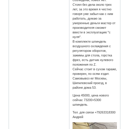
соблюдены, помех нет.
Стоял без дела около трех
лет, за это время я честно
говоря уже забыл как с ним
работать, думаю за
умеренные деньги мастер от
производителя сможет
ввести в эксплуатацию "с
нуля".
В комплекте шпиндель
воздушного охлаждения с
регулятором оборотов,
зажимы для стола, горстка
фрез, есть датчик нулевого
положения по Z.
Сейчас стоит в сухом гараже,
проверен, по осям ездит.
Самовывоз юг Москвы,
Шипиловский проезд, в
районе дома 53.
Цена 45000, цена нового
сейчас 73200+5300
шпиндель.
Тел. для связи +79263318300
Андрей