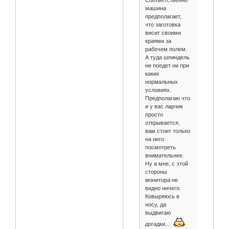
Соответственно
машина
предполагает,
что заготовка
висит своими
краями за
рабочем полем.
А туда шпиндель
не поедет ни при
каких
нормальных
условиях.
Предполагаю что
и у вас ларчик
просто
открывается,
вам стоит только
на него
посмотреть
внимательнее.
Ну а мне, с этой
стороны
монитора не
видно ничего.
Ковыряюсь в
носу, да
выдвигаю
догадки...