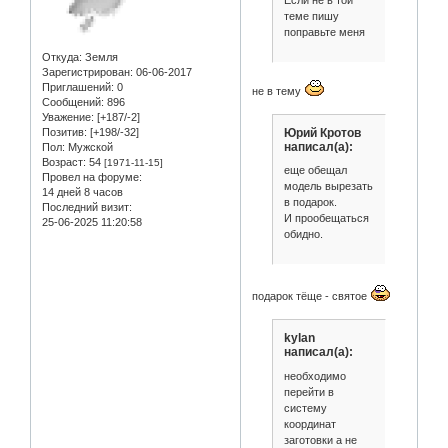
Если не в той
теме пишу
поправьте меня
Откуда:
Земля
Зарегистрирован
: 06-06-2017
Приглашений:
0
не в тему
Сообщений:
896
Уважение:
[+187/-2]
Юрий Кротов
Позитив:
[+198/-32]
написал(а):
Пол:
Мужской
Возраст:
54
[1971-11-15]
еще обещал
Провел на форуме:
модель вырезать
14 дней 8 часов
в подарок.
Последний визит:
И прообещаться
25-06-2025 11:20:58
обидно.
подарок тёще - святое
kylan
написал(а):
необходимо
перейти в
систему
координат
заготовки а не