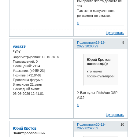
Вы просто что то делаете не
так.
Там же, в мануале, есть
регламент по смазке.
0
Цитировать
Поделиться
18-12-
9
vasa29
2022 20:08:29
Гуру
Зарегистрирован
: 12-10-2014
Юрий Кротов
Приглашений:
0
написал(а):
Сообщений:
2124
Уважение:
[+945/-23]
кто может
Позитив:
[+310/-0]
проконсультировать
Провел на форуме:
8 месяцев 21 день
Последний визит:
У Вас пульт RichAuto DSP
03-08-2026 12:41:01
A11?
0
Цитировать
Поделиться
20-12-
10
Юрий Кротов
2022 02:46:39
Заинтересованный