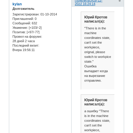
Поделиться
18-12-
8
kylan
2022 16:24:14
Долгожитель
Зарегистрирован
: 01-10-2014
Юрий Кротов
Приглашений:
0
написал(а):
Сообщений:
632
Уважение:
[+103/-2]
"There is in the
Позитив:
[+97/-77]
machine
Провел на форуме:
coordinates state,
28 дней 2 часа
can't set the
Последний визит:
workpiece,
Вчера 19:56:11
orignal, please
switch to workpice
state."
Ошибка
выпадает когда
на вырезание
отправляю.
Юрий Кротов
написал(а):
а ошибку "There
is in the machine
coordinates state,
can't set the
workpiece,