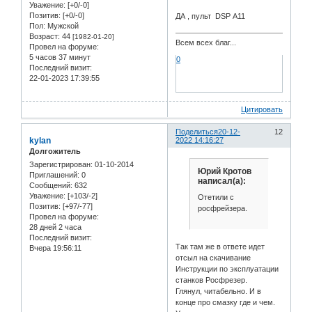
Уважение:
[+0/-0]
Позитив:
[+0/-0]
ДА , пульт DSP А11
Пол:
Мужской
Возраст:
44
[1982-01-20]
Всем всех благ...
Провел на форуме:
5 часов 37 минут
0
Последний визит:
22-01-2023 17:39:55
Цитировать
Поделиться
20-12-
12
kylan
2022 14:16:27
Долгожитель
Зарегистрирован
: 01-10-2014
Юрий Кротов
Приглашений:
0
написал(а):
Сообщений:
632
Уважение:
[+103/-2]
Отетили с
Позитив:
[+97/-77]
росфрейзера.
Провел на форуме:
28 дней 2 часа
Последний визит:
Так там же в ответе идет
Вчера 19:56:11
отсыл на скачивание
Инструкции по эксплуатации
станков Росфрезер.
Глянул, читабельно. И в
конце про смазку где и чем.