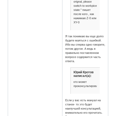
orignal, please
switch to workpice
state." пишет
после кого , как
нажимаю Z-0 или
XY-0
Я так понимаю вы еще долго
будите маяться с ошибкой.
Ибо вы сперва одно говорите,
потом другое. А ведь в
правильно поставленном
вопросе содержится часть
ответа.
Юрий Кротов
написал(а):
кто может
проконсультировать
Если у вас есть мануал на
станок- то это будет
наилучшей консультацией,
внимательно его прочитать.