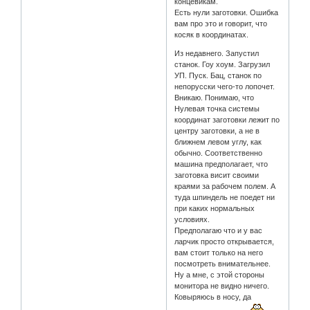
концевикам.
Есть нули заготовки. Ошибка
вам про это и говорит, что
косяк в координатах.
Из недавнего. Запустил
станок. Гоу хоум. Загрузил
УП. Пуск. Бац, станок по
непорусски чего-то лопочет.
Вникаю. Понимаю, что
Нулевая точка системы
координат заготовки лежит по
центру заготовки, а не в
ближнем левом углу, как
обычно. Соответственно
машина предполагает, что
заготовка висит своими
краями за рабочем полем. А
туда шпиндель не поедет ни
при каких нормальных
условиях.
Предполагаю что и у вас
ларчик просто открывается,
вам стоит только на него
посмотреть внимательнее.
Ну а мне, с этой стороны
монитора не видно ничего.
Ковыряюсь в носу, да