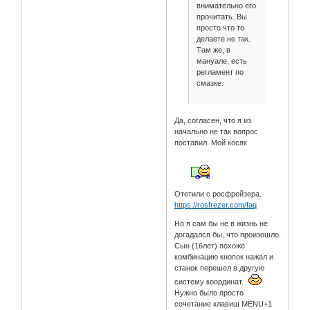
внимательно его
прочитать. Вы
просто что то
делаете не так.
Там же, в
мануале, есть
регламент по
смазке.
Да, согласен, что я из
начально не так вопрос
поставил. Мой косяк
Отетили с росфрейзера.
https://rosfrezer.com/faq
Но я сам бы не в жизнь не
догадался бы, что произошло.
Сын (16лет) похоже
комбинацию кнопок нажал и
станок перешел в другую
систему координат.
Нужно было просто
сочетание клавиш MENU+1