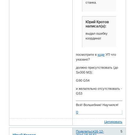
станка.
Юрий Кротов
написал(а):
выдал ошибку
координат
посмотрите в
коде
УП что
указано?
должно присутствовать (до
Sx000 M3):
G90 G54
и желательно отсутствовать -
G53
Всё! Волшебник! Научился!
0
Цитировать
Поделиться
16-12-
5
2022 18:46:51