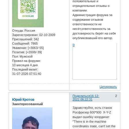
положительные и
отрицательные отзывы о
компании.
Администрация форума за
содержание отзывов
ответственности не
несёт,ответственность за
Откуда:
Россия
достоверность берёт на себя
Зарегистрирован
: 02-10-2009
опубликовавший его автор.
Приглашений:
342
Сообщений:
7865
0
Уважение:
[+3063/-55]
Позитив:
[+2008/-39]
Пол:
Мужской
Провел на форуме:
10 месяцев 4 дня
Последний визит:
31-07-2026 07:51:40
Цитировать
Поделиться
16-12-
2
Юрий Кротов
2022 06:22:31
Заинтересованный
Здравствуйте, есть станок
Росфрезер 600*900 X-Y-Z
выдал ошибку координат
"There is in the machine
coordinates state, can't set the