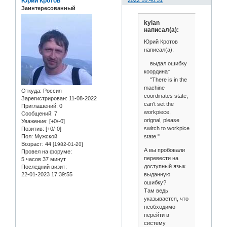
Юрий Кротов
Заинтересованный
kylan
написал(а):
Юрий Кротов
написал(а):
выдал ошибку
координат
"There is in the
machine
Откуда:
Россия
coordinates state,
Зарегистрирован
: 11-08-2022
can't set the
Приглашений:
0
workpiece,
Сообщений:
7
orignal, please
Уважение:
[+0/-0]
switch to workpice
Позитив:
[+0/-0]
state."
Пол:
Мужской
Возраст:
44
[1982-01-20]
А вы пробовали
Провел на форуме:
перевести на
5 часов 37 минут
доступный язык
Последний визит:
выданную
22-01-2023 17:39:55
ошибку?
Там ведь
указывается, что
необходимо
перейти в
систему