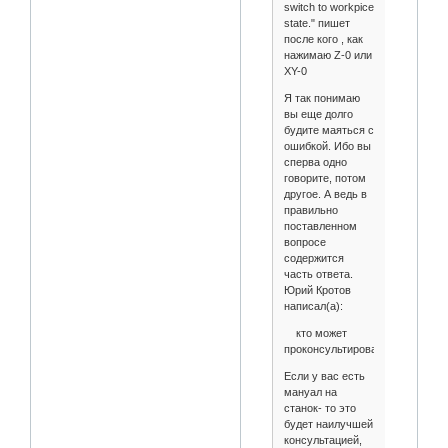
switch to workpice
state." пишет
после кого , как
нажимаю Z-0 или
XY-0
Я так понимаю
вы еще долго
будите маяться с
ошибкой. Ибо вы
сперва одно
говорите, потом
другое. А ведь в
правильно
поставленном
вопросе
содержится
часть ответа.
Юрий Кротов
написал(а):
кто может
проконсультировать
Если у вас есть
мануал на
станок- то это
будет наилучшей
консультацией,