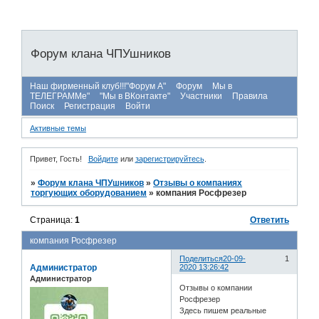
Форум клана ЧПУшников
Наш фирменный клуб!!!"Форум А"
Форум
Мы в
ТЕЛЕГРАММе"
"Мы в ВКонтакте"
Участники
Правила
Поиск
Регистрация
Войти
Активные темы
Привет, Гость!
Войдите
или
зарегистрируйтесь
.
»
Форум клана ЧПУшников
»
Отзывы о компаниях
торгующих оборудованием
»
компания Росфрезер
Страница:
1
Ответить
компания Росфрезер
Поделиться
20-09-
1
Администратор
2020 13:26:42
Администратор
Отзывы о компании
Росфрезер
Здесь пишем реальные