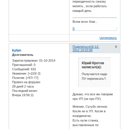
периодичность смазку
менять , если работать
каждый день.
Всем всех благ...
0
Цитировать
Поделиться
16-12-
6
kylan
2022 19:03:08
Долгожитель
Зарегистрирован
: 01-10-2014
Юрий Кротов
Приглашений:
0
написал(а):
Сообщений:
632
Уважение:
[+103/-2]
Получается надо
Позитив:
[+97/-77]
ПУ переписать?.
Провел на форуме:
28 дней 2 часа
Последний визит:
Думаю, что все же говорим
Вчера 19:56:11
про УП (не про ПУ).
Мнение. Сугубо личное.
Косяк не в УП. Косяк в
координатах.
Есть нули станка,
выставленные по