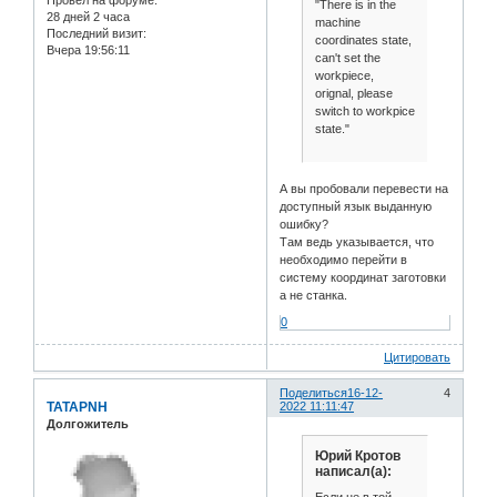
"There is in the
28 дней 2 часа
machine
Последний визит:
coordinates state,
Вчера 19:56:11
can't set the
workpiece,
orignal, please
switch to workpice
state."
А вы пробовали перевести на
доступный язык выданную
ошибку?
Там ведь указывается, что
необходимо перейти в
систему координат заготовки
а не станка.
0
Цитировать
Поделиться
16-12-
4
TATAPNH
2022 11:11:47
Долгожитель
Юрий Кротов
написал(а):