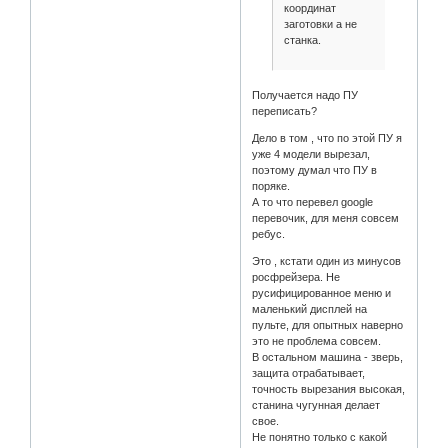
координат
заготовки а не
станка.
Получается надо ПУ
переписать?
Дело в том , что по этой ПУ я
уже 4 модели вырезал,
поэтому думал что ПУ в
поряке.
А то что перевел google
перевочик, для меня совсем
ребус.
Это , кстати один из минусов
росфрейзера. Не
русифицированное меню и
маленький дисплей на
пульте, для опытных наверно
это не проблема совсем.
В остальном машина - зверь,
защита отрабатывает,
точность вырезания высокая,
станина чугунная делает
свое.
Не понятно только с какой