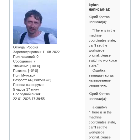
kylan
написал(а):
Юрий Кротов
написал(а):
"There is in the
machine
coordinates state,
can't set the
Откуда:
Россия
workpiece,
Зарегистрирован
: 11-08-2022
orignal, please
Приглашений:
0
switch to workpice
Сообщений:
7
state."
Уважение:
[+0/-0]
Ошибка
Позитив:
[+0/-0]
выпадает когда
Пол:
Мужской
Возраст:
44
на вырезание
[1982-01-20]
Провел на форуме:
отправляю.
5 часов 37 минут
Юрий Кротов
Последний визит:
написал(а):
22-01-2023 17:39:55
а ошибку
"There is in the
machine
coordinates state,
can't set the
workpiece,
orignal, please