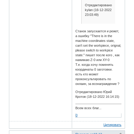
Отредактировано
kylan (16-12-2022
23:03:49)
Станок запускается и режет,
а ошибку "There is in the
machine coordinates state,
can't set the workpiece, orignal,
please switch to workpice
state." пишет после кого , как
нажимаю Z-0 или XY-0
Т.е. когда хочу поменять
координаты 0 заготовки.
есть кто может
проконсультировать по
онлаин, за вознаграждение ?
Отредактировано Юрий
Кротов (18-12-2022 16:14:15)
Всем всех благ...
0
Цитировать