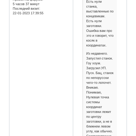
Есть нули
5 часов 37 минут
станка,
Последний визит:
выставленные по
22-01-2023 17:39:55
концевикам.
Есть нули
заготовки.
Ошибка вам про
это и говорит, что
косяк в
координатах.
Из недавнего.
Запустил станок.
Гоу хоум.
Загрузил УП.
Пуск. Бац, станок
по непорусски
чего-то лопочет.
Вникаю.
Понимаю,
Нулевая точка
системы
координат
заготовки лежит
по центру
заготовки, а не в
ближнем левом
углу, как обычно.