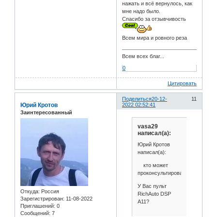
нажать и всё вернулось, как
мне надо было.
Спасибо за отзывчивость
Всем мира и ровного реза
Всем всех благ...
0
Цитировать
Поделиться
20-12-
11
Юрий Кротов
2022 02:52:41
Заинтересованный
vasa29
написал(а):
Юрий Кротов
написал(а):
кто может
проконсультировать
У Вас пульт
Откуда:
Россия
RichAuto DSP
Зарегистрирован
: 11-08-2022
A11?
Приглашений:
0
Сообщений:
7