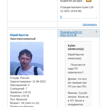
выдвигаю догадки...
Отредактировано kylan (16-
12-2022 19:03:49)
0
Цитировать
Поделиться
18-12-
7
Юрий Кротов
2022 15:21:36
Заинтересованный
kylan
написал(а):
Юрий Кротов
написал(а):
Получается
надо ПУ
переписать?.
Откуда:
Россия
Думаю, что все
Зарегистрирован
: 11-08-2022
же говорим про
Приглашений:
0
УП (не про ПУ).
Сообщений:
7
Уважение:
[+0/-0]
Мнение. Сугубо
Позитив:
[+0/-0]
личное. Косяк не
Пол:
Мужской
в УП. Косяк в
Возраст:
44
[1982-01-20]
координатах.
Провел на форуме: