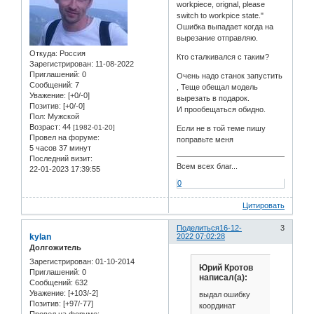
workpiece, orignal, please
switch to workpice state."
Ошибка выпадает когда на
вырезание отправляю.
Откуда:
Россия
Кто сталкивался с таким?
Зарегистрирован
: 11-08-2022
Приглашений:
0
Очень надо станок запустить
Сообщений:
7
, Теще обещал модель
Уважение:
[+0/-0]
вырезать в подарок.
Позитив:
[+0/-0]
И прообещаться обидно.
Пол:
Мужской
Возраст:
44
[1982-01-20]
Если не в той теме пишу
Провел на форуме:
поправьте меня
5 часов 37 минут
Последний визит:
Всем всех благ...
22-01-2023 17:39:55
0
Цитировать
Поделиться
16-12-
3
kylan
2022 07:02:28
Долгожитель
Зарегистрирован
: 01-10-2014
Юрий Кротов
Приглашений:
0
написал(а):
Сообщений:
632
Уважение:
[+103/-2]
выдал ошибку
Позитив:
[+97/-77]
координат
Провел на форуме: