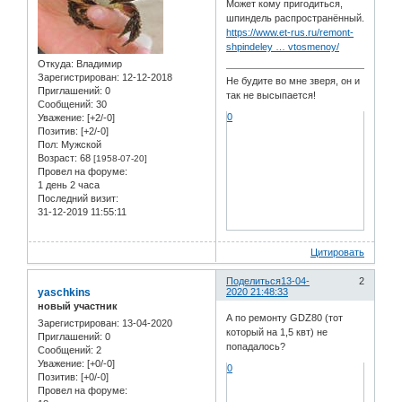
Может кому пригодиться,
шпиндель распространённый.
https://www.et-rus.ru/remont-
shpindeley … vtosmenoy/
Откуда:
Владимир
Зарегистрирован
: 12-12-2018
Не будите во мне зверя, он и
Приглашений:
0
так не высыпается!
Сообщений:
30
0
Уважение:
[+2/-0]
Позитив:
[+2/-0]
Пол:
Мужской
Возраст:
68
[1958-07-20]
Провел на форуме:
1 день 2 часа
Последний визит:
31-12-2019 11:55:11
Цитировать
Поделиться
13-04-
2
yaschkins
2020 21:48:33
новый участник
А по ремонту GDZ80 (тот
Зарегистрирован
: 13-04-2020
который на 1,5 квт) не
Приглашений:
0
попадалось?
Сообщений:
2
Уважение:
[+0/-0]
0
Позитив:
[+0/-0]
Провел на форуме: