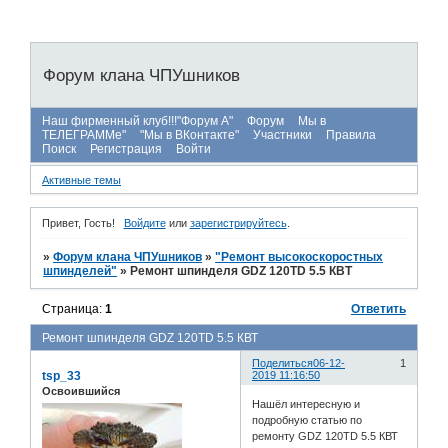
Форум клана ЧПУшников
Наш фирменный клуб!!!"Форум А"
Форум
Мы в
ТЕЛЕГРАММе"
"Мы в ВКонтакте"
Участники
Правила
Поиск
Регистрация
Войти
Активные темы
Привет, Гость!
Войдите
или
зарегистрируйтесь
.
»
Форум клана ЧПУшников
»
"Ремонт высокоскоростных
шпинделей"
»
Ремонт шпинделя GDZ 120TD 5.5 КВТ
Страница:
1
Ответить
Ремонт шпинделя GDZ 120TD 5.5 КВТ
Поделиться
06-12-
1
tsp_33
2019 11:16:50
Освоившийся
Нашёл интересную и
подробную статью по
ремонту GDZ 120TD 5.5 КВТ