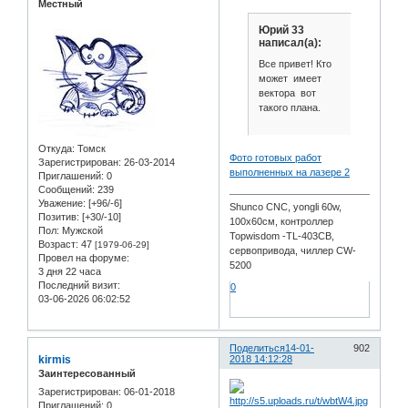
Местный
Юрий 33
написал(а):
Все привет! Кто
может имеет
вектора вот
такого плана.
Откуда:
Томск
Фото готовых работ
Зарегистрирован
: 26-03-2014
выполненных на лазере 2
Приглашений:
0
Сообщений:
239
Уважение:
[+96/-6]
Shunco CNC, yongli 60w,
Позитив:
[+30/-10]
100x60см, контроллер
Пол:
Мужской
Topwisdom -TL-403CB,
Возраст:
47
[1979-06-29]
сервопривода, чиллер CW-
Провел на форуме:
5200
3 дня 22 часа
Последний визит:
0
03-06-2026 06:02:52
Поделиться
14-01-
902
kirmis
2018 14:12:28
Заинтересованный
Зарегистрирован
: 06-01-2018
Приглашений:
0