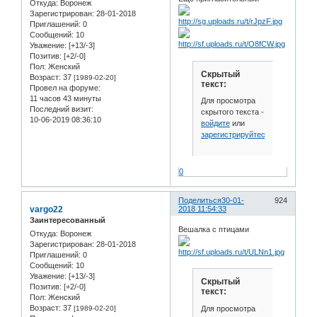
Откуда:
Воронеж
Зарегистрирован
: 28-01-2018
Приглашений:
0
Сообщений:
10
Уважение:
[+13/-3]
Позитив:
[+2/-0]
Пол:
Женский
Скрытый
Возраст:
37
[1989-02-20]
текст:
Провел на форуме:
11 часов 43 минуты
Для просмотра
Последний визит:
скрытого текста -
10-06-2019 08:36:10
войдите
или
зарегистрируйтесь
.
0
Поделиться
30-01-
924
vargo22
2018 11:54:33
Заинтересованный
Вешалка с птицами
Откуда:
Воронеж
Зарегистрирован
: 28-01-2018
Приглашений:
0
Сообщений:
10
Уважение:
[+13/-3]
Скрытый
Позитив:
[+2/-0]
текст:
Пол:
Женский
Возраст:
37
Для просмотра
[1989-02-20]