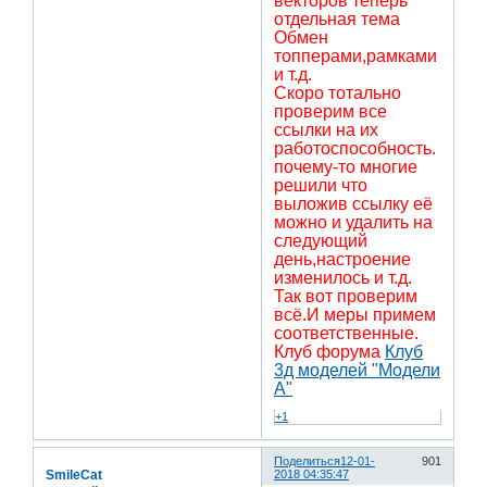
векторов теперь
отдельная тема
Обмен
топперами,рамками
и т.д.
Скоро тотально
проверим все
ссылки на их
работоспособность.
почему-то многие
решили что
выложив ссылку её
можно и удалить на
следующий
день,настроение
изменилось и т.д.
Так вот проверим
всё.И меры примем
соответственные.
Клуб форума
Клуб
3д моделей "Модели
А"
+1
Поделиться
12-01-
901
SmileCat
2018 04:35:47