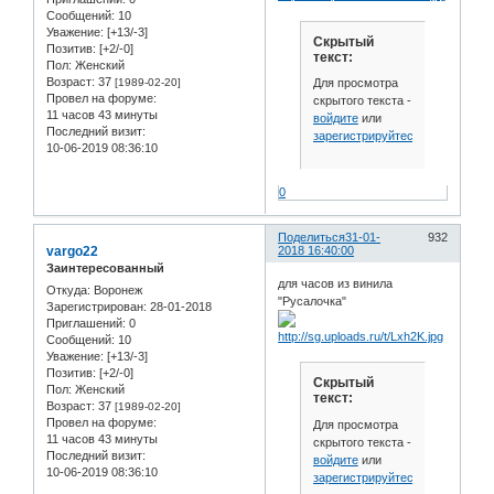
Сообщений:
10
Уважение:
[+13/-3]
Скрытый
Позитив:
[+2/-0]
текст:
Пол:
Женский
Возраст:
37
Для просмотра
[1989-02-20]
Провел на форуме:
скрытого текста -
11 часов 43 минуты
войдите
или
Последний визит:
зарегистрируйтесь
.
10-06-2019 08:36:10
0
Поделиться
31-01-
932
vargo22
2018 16:40:00
Заинтересованный
для часов из винила
Откуда:
Воронеж
"Русалочка"
Зарегистрирован
: 28-01-2018
Приглашений:
0
Сообщений:
10
Уважение:
[+13/-3]
Позитив:
[+2/-0]
Скрытый
Пол:
Женский
текст:
Возраст:
37
[1989-02-20]
Провел на форуме:
Для просмотра
11 часов 43 минуты
скрытого текста -
Последний визит:
войдите
или
10-06-2019 08:36:10
зарегистрируйтесь
.