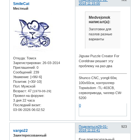
SmileCat
2018 11:15:00
Местный
Medvejonok
написал(а):
Заготовки для
пазлов разные
варианты
Jigsaw Puzzle Creator For
Откуда:
Томск
Coreldraw решает эту
Зарегистрирован
: 26-03-2014
проблему на раз-два
Приглашений:
0
Сообщений:
239
Уважение:
[+96/-6]
Shunco CNC, yongli 60w,
Позитив:
[+30/-10]
100x60см, контроллер
Пол:
Мужской
Topwisdom -TL-403CB,
Возраст:
47
[1979-06-29]
сервопривода, чиллер CW-
Провел на форуме:
5200
3 дня 22 часа
Последний визит:
0
03-06-2026 06:02:52
Поделиться
29-01-
923
vargo22
2018 11:22:41
Заинтересованный
Еще пригласительный