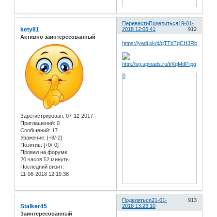
Перевести
Поделиться
19-01-
kety81
2018 12:05:41
912
Активно заинтересованный
https://yadi.sk/d/gTTbTqCH3RbFgY
0
Зарегистрирован
: 07-12-2017
Приглашений:
0
Сообщений:
17
Уважение:
[+8/-2]
Позитив:
[+0/-0]
Провел на форуме:
20 часов 52 минуты
Последний визит:
11-06-2018 12:19:38
Поделиться
21-01-
913
Stalker45
2018 13:23:10
Заинтересованный