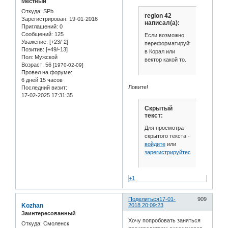
Местный
Откуда:
SPb
region 42
Зарегистрирован
: 19-01-2016
написал(а):
Приглашений:
0
Сообщений:
125
Если возможно
Уважение:
[+23/-2]
переформатируйте
Позитив:
[+49/-13]
в Корал или
Пол:
Мужской
вектор какой то.
Возраст:
56
[1970-02-09]
Провел на форуме:
6 дней 15 часов
Ловите!
Последний визит:
17-02-2025 17:31:35
Скрытый
текст:
Для просмотра
скрытого текста -
войдите
или
зарегистрируйтесь
.
+1
Поделиться
17-01-
909
Kozhan
2018 20:09:23
Заинтересованный
Хочу попробовать заняться
Откуда:
Смоленск