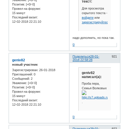
текст:
Позитив:
[+0/-0]
Для просмотра
Провел на форуме:
скрытого текста -
15 минут
Последний визит:
войдите
или
12-02-2018 22:21:10
зарегистрируйтесь
.
надо дополнить, но пока так.
0
Поделиться
28-01-
921
geniv82
2018 22:58:28
новый участник
Зарегистрирован
: 26-01-2018
geniv82
Приглашений:
0
написал(а):
Сообщений:
2
Уважение:
[+0/-0]
Проба пера,
Позитив:
[+0/-0]
Семья Волковых
Провел на форуме:
15 минут
Последний визит:
.
12-02-2018 22:21:10
0
Поделиться
29-01-
922