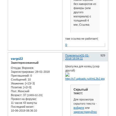
без наворотов из
фанеры (или
другого
материала) с
толщиной 4
мм.:Ссылка
там ссылка не работает(
0
Поделиться
31-01-
929
vargo22
2018 16:04:11
Заинтересованный
Шкатулка для колец (узор
Откуда:
Воронеж
другой)
Зарегистрирован
: 28-01-2018
Приглашений:
0
Сообщений:
10
Уважение:
[+13/-3]
Позитив:
[+2/-0]
Скрытый
Пол:
Женский
текст:
Возраст:
37
[1989-02-20]
Провел на форуме:
Для просмотра
11 часов 43 минуты
скрытого текста -
Последний визит:
войдите
или
10-06-2019 08:36:10
зарегистрируйтесь
.