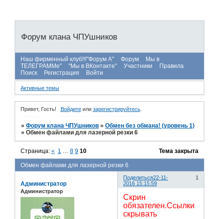
Форум клана ЧПУшников
Наш фирменный клуб!!!"Форум А"
Форум
Мы в
ТЕЛЕГРАММе"
"Мы в ВКонтакте"
Участники
Правила
Поиск
Регистрация
Войти
Активные темы
Привет, Гость!
Войдите
или
зарегистрируйтесь
.
»
Форум клана ЧПУшников
»
Обмен без обмана! (уровень 1)
»
Обмен файлами для лазерной резки 6
Страница:
«
1
…
8
9
10
Тема закрыта
Обмен файлами для лазерной резки 6
Поделиться
22-11-
1
Администратор
2016 15:15:59
Администратор
Скрин
обязателен.Ссылки
скрывать