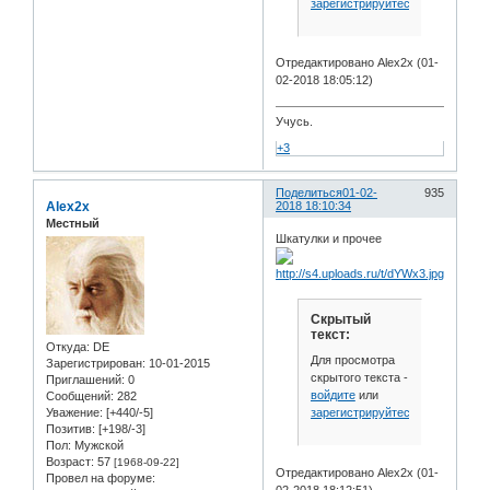
зарегистрируйтесь
.
Отредактировано Alex2x (01-
02-2018 18:05:12)
Учусь.
+3
Поделиться
01-02-
935
Alex2x
2018 18:10:34
Местный
Шкатулки и прочее
Скрытый
текст:
Откуда:
DE
Для просмотра
Зарегистрирован
: 10-01-2015
скрытого текста -
Приглашений:
0
войдите
или
Сообщений:
282
зарегистрируйтесь
.
Уважение:
[+440/-5]
Позитив:
[+198/-3]
Пол:
Мужской
Возраст:
57
[1968-09-22]
Отредактировано Alex2x (01-
Провел на форуме:
02-2018 18:12:51)