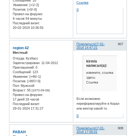
Сообщений:
10
Ссылка
Уважение:
[+1/-2]
Позитив:
[+0/-0]
0
Провел на форуме:
6 часов 54 минуты
Последний визит:
20-02-2019 10:36:55
Поделиться
17-01-
907
region 42
2018 14:47:21
Местный
Откуда:
Кузбасс
kirmis
Зарегистрирован
: 11-04-2012
написал(а):
Приглашений:
0
Сообщений:
123
извините, ссылка
Уважение:
[+46/-1]
здесь:
Позитив:
[+897/-0]
Ссылка
Пол:
Мужской
Возраст:
55
[1970-09-08]
Провел на форуме:
Если возможно
17 дней 16 часов
переформатируйте в Корал
Последний визит:
29-01-2024 17:31:27
или вектор какой то.
0
Поделиться
17-01-
908
PABAH
2018 17:56:01