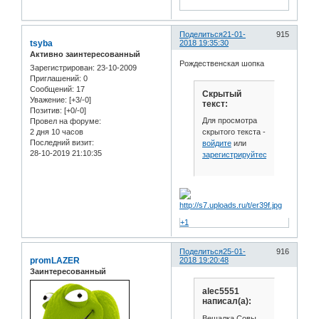
Поделиться
21-01-
915
tsyba
2018 19:35:30
Активно заинтересованный
Рождественская шопка
Зарегистрирован
: 23-10-2009
Приглашений:
0
Сообщений:
17
Скрытый
Уважение:
[+3/-0]
текст:
Позитив:
[+0/-0]
Для просмотра
Провел на форуме:
скрытого текста -
2 дня 10 часов
Последний визит:
войдите
или
28-10-2019 21:10:35
зарегистрируйтесь
.
+1
Поделиться
25-01-
916
promLAZER
2018 19:20:48
Заинтересованный
alec5551
написал(а):
Вешалка Совы.