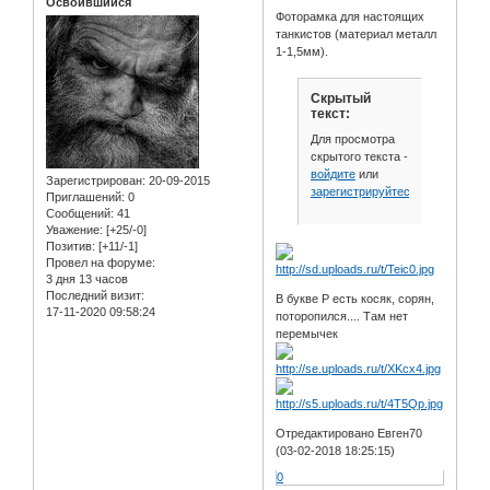
Освоившийся
Фоторамка для настоящих
танкистов (материал металл
1-1,5мм).
Скрытый
текст:
Для просмотра
скрытого текста -
войдите
или
Зарегистрирован
: 20-09-2015
зарегистрируйтесь
.
Приглашений:
0
Сообщений:
41
Уважение:
[+25/-0]
Позитив:
[+11/-1]
Провел на форуме:
3 дня 13 часов
Последний визит:
В букве Р есть косяк, сорян,
17-11-2020 09:58:24
поторопился.... Там нет
перемычек
Отредактировано Евген70
(03-02-2018 18:25:15)
0