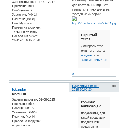
производством аксессуаров
Зарегистрирован
: 12-01-2017
для настольных игр. Вот
Приглашений:
0
сделал счетчики для игра
Сообщений:
9
"звездные империи"
Уважение:
[+0/-1]
Позитив:
[+0/-0]
Пол:
Мужской
Провел на форуме:
16 часов 56 минут
Скрытый
Последний визит:
текст:
21-11-2019 15:26:41
Для просмотра
скрытого текста -
войдите
или
зарегистрируйтесь
.
0
Поделиться
18-01-
910
iskander
2018 16:00:23
Местный
Зарегистрирован
: 31-08-2015
ron-msk
Приглашений:
0
написал(а):
Сообщений:
95
Уважение:
[+50/-2]
подскажите, для
Позитив:
[+1/-0]
какой продукции
Провел на форуме:
предназначен
4 дня 2 часа
ложемент в