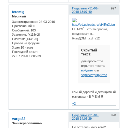
Поделиться
31-01-
927
fotomig
2018 13:07:40
Местный
Зарегистрирован
: 24-03-2016
Приглашений:
0
НЕ МОЁ...кто-то просил,
Сообщений:
103
неоднократно...
Уважение:
[+118/-2]
бизиДОМ .cdr v12
Позитив:
[+43/-25]
Провел на форуме:
3 дня 10 часов
Скрытый
Последний визит:
текст:
27-07-2020 17:05:39
Для просмотра
скрытого текста -
войдите
или
зарегистрируйтесь
.
самый дорогой и дефицитный
материал - В Р Е М Я
+2
Поделиться
31-01-
928
vargo22
2018 14:06:29
Заинтересованный
Не осталось ли у кого?