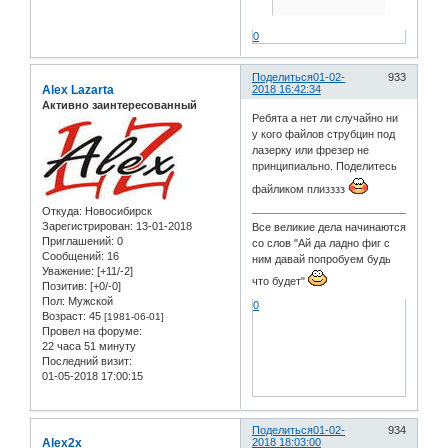
0
Поделиться
01-02-
933
Alex Lazarta
2018 16:42:34
Активно заинтересованный
Ребята а нет ли случайно ни
у кого файлов струбцин под
лазерку или фрезер не
принципиально. Поделитесь
файликом плизззз
Откуда:
Новосибирск
Зарегистрирован
: 13-01-2018
Все великие дела начинаются
Приглашений:
0
со слов "Ай да ладно фиг с
Сообщений:
16
ним давай попробуем будь
Уважение:
[+11/-2]
что будет"
Позитив:
[+0/-0]
Пол:
Мужской
0
Возраст:
45
[1981-06-01]
Провел на форуме:
22 часа 51 минуту
Последний визит:
01-05-2018 17:00:15
Поделиться
01-02-
934
Alex2x
2018 18:03:00