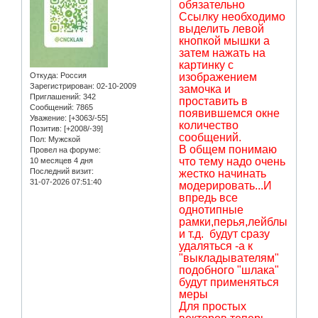
обязательно
Ссылку необходимо
выделить левой
кнопкой мышки а
затем нажать на
картинку с
Откуда:
Россия
изображением
Зарегистрирован
: 02-10-2009
замочка и
Приглашений:
342
проставить в
Сообщений:
7865
появившемся окне
Уважение:
[+3063/-55]
количество
Позитив:
[+2008/-39]
сообщений.
Пол:
Мужской
В общем понимаю
Провел на форуме:
что тему надо очень
10 месяцев 4 дня
Последний визит:
жестко начинать
31-07-2026 07:51:40
модерировать...И
впредь все
однотипные
рамки,перья,лейблы
и т.д. будут сразу
удаляться -а к
"выкладывателям"
подобного "шлака"
будут применяться
меры
Для простых