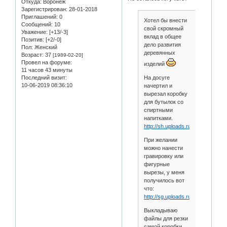
Откуда:
Воронеж
Зарегистрирован
: 28-01-2018
Приглашений:
0
Хотел бы внести
Сообщений:
10
свой скромный
Уважение:
[+13/-3]
вклад в общее
Позитив:
[+2/-0]
дело развития
Пол:
Женский
деревянных
Возраст:
37
[1989-02-20]
Провел на форуме:
изделий
11 часов 43 минуты
Последний визит:
На досуге
10-06-2019 08:36:10
начертил и
вырезал коробку
для бутылок со
спиртными
напитками.
http://sh.uploads.ru/t/O7ID2.jpg
При желании
можно нанести
гравировку или
фигурные
вырезы, у меня
получилось вот
что:
http://sg.uploads.ru/t/2D9fu.jpg
Выкладываю
файлы для резки
самой коробки