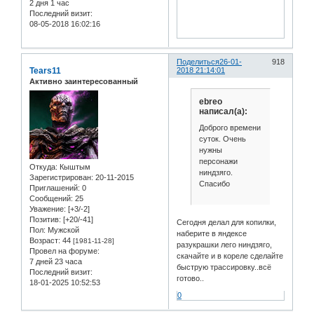
2 дня 1 час
Последний визит:
08-05-2018 16:02:16
Поделиться
26-01-
918
Tears11
2018 21:14:01
Активно заинтересованный
ebreo
написал(а):
Доброго времени
суток. Очень
нужны
персонажи
Откуда:
Кыштым
ниндзяго.
Зарегистрирован
: 20-11-2015
Спасибо
Приглашений:
0
Сообщений:
25
Уважение:
[+3/-2]
Позитив:
[+20/-41]
Сегодня делал для копилки,
Пол:
Мужской
наберите в яндексе
Возраст:
44
[1981-11-28]
разукрашки лего ниндзяго,
Провел на форуме:
скачайте и в кореле сделайте
7 дней 23 часа
быструю трассировку..всё
Последний визит:
готово..
18-01-2025 10:52:53
0