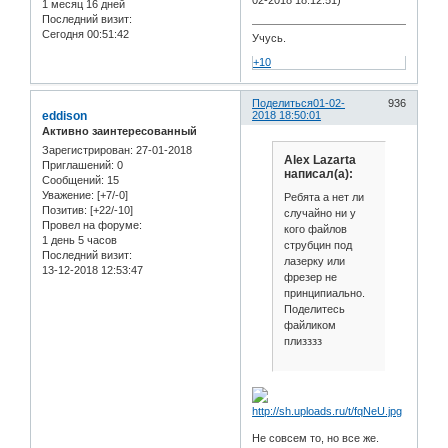
1 месяц 16 дней
Последний визит:
Сегодня 00:51:42
Учусь.
+10
Поделиться
01-02-
936
eddison
2018 18:50:01
Активно заинтересованный
Зарегистрирован
: 27-01-2018
Alex Lazarta
Приглашений:
0
написал(а):
Сообщений:
15
Уважение:
[+7/-0]
Ребята а нет ли
Позитив:
[+22/-10]
случайно ни у
Провел на форуме:
кого файлов
1 день 5 часов
струбцин под
Последний визит:
лазерку или
13-12-2018 12:53:47
фрезер не
принципиально.
Поделитесь
файликом
плизззз
Не совсем то, но все же.