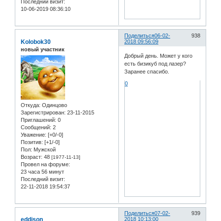
Последний визит:
10-06-2019 08:36:10
Поделиться
06-02-
938
Kolobok30
2018 09:56:09
новый участник
Добрый день. Может у кого
есть бизикуб под лазер?
Заранее спасибо.
0
Откуда:
Одинцово
Зарегистрирован
: 23-11-2015
Приглашений:
0
Сообщений:
2
Уважение:
[+0/-0]
Позитив:
[+1/-0]
Пол:
Мужской
Возраст:
48
[1977-11-13]
Провел на форуме:
23 часа 56 минут
Последний визит:
22-11-2018 19:54:37
Поделиться
07-02-
939
eddison
2018 10:13:00