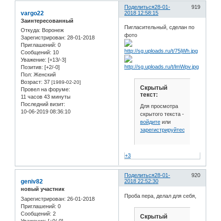
Поделиться
28-01-
919
vargo22
2018 12:58:15
Заинтересованный
Пигласительный, сделан по
Откуда:
Воронеж
фото
Зарегистрирован
: 28-01-2018
Приглашений:
0
Сообщений:
10
Уважение:
[+13/-3]
Позитив:
[+2/-0]
Пол:
Женский
Возраст:
37
[1989-02-20]
Скрытый
Провел на форуме:
текст:
11 часов 43 минуты
Последний визит:
Для просмотра
10-06-2019 08:36:10
скрытого текста -
войдите
или
зарегистрируйтесь
.
+3
Поделиться
28-01-
920
geniv82
2018 22:52:30
новый участник
Проба пера, делал для себя,
Зарегистрирован
: 26-01-2018
Приглашений:
0
Сообщений:
2
Скрытый
Уважение:
[+0/-0]