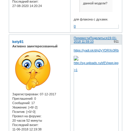
Последний визит:
данной модели?
27-08-2020 14:20:24
для флакона с духами.
0
Перевести
Поделиться
19-01-
kety81
2018 11:59:10
911
Активно заинтересованный
https://yadi.sk/d/g2yYDRXn3RbEtK
+1
Зарегистрирован
: 07-12-2017
Приглашений:
0
Сообщений:
17
Уважение:
[+8/-2]
Позитив:
[+0/-0]
Провел на форуме:
20 часов 52 минуты
Последний визит:
11-06-2018 12:19:38