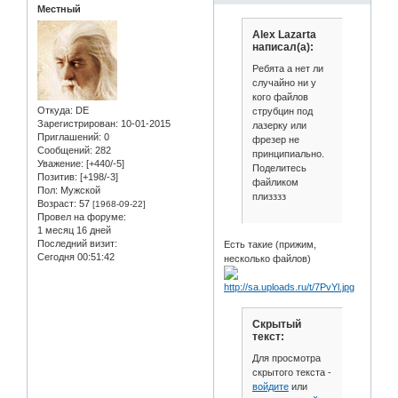
Местный
Alex Lazarta
написал(а):
Ребята а нет ли
случайно ни у
кого файлов
Откуда:
DE
струбцин под
Зарегистрирован
: 10-01-2015
лазерку или
Приглашений:
0
фрезер не
Сообщений:
282
принципиально.
Уважение:
[+440/-5]
Поделитесь
Позитив:
[+198/-3]
файликом
Пол:
Мужской
плизззз
Возраст:
57
[1968-09-22]
Провел на форуме:
1 месяц 16 дней
Последний визит:
Есть такие (прижим,
Сегодня 00:51:42
несколько файлов)
Скрытый
текст:
Для просмотра
скрытого текста -
войдите
или