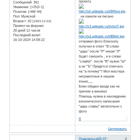
проекту
Сообщений:
361
Уважение:
[+252/-1]
Позитив:
[+88/-44]
Пол:
Мужской
на панели на писано
Возраст:
62
[1963-12-02]
Провел на форуме:
28 дней 12 часов
Последний визит:
16-10-2024 14:58:22
отправил фото Епископу
получил в ответ "В слове
"царь" после "Р" некая "Л"
будет смешить , и в слове
"славЫ" после "В" нужно "Ы"
а не "Ъ" Придется отвечать
на "а почему"? Мол мастера
неграмотные в нашем
языке,,,,,
Блин обидно вроде как не
причем а виноват
Помощь нужна в нахождении
кононического написания
"царь славы" желательно с
фото
0
Цитировать
Поделиться
05-07-
2