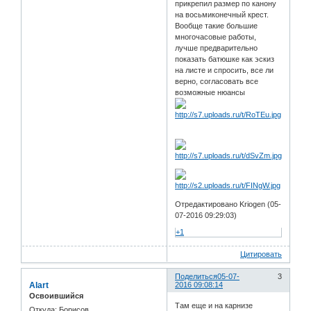
прикрепил размер по канону
на восьмиконечный крест.
Вообще такие большие
многочасовые работы,
лучше предварительно
показать батюшке как эскиз
на листе и спросить, все ли
верно, согласовать все
возможные нюансы
Отредактировано Kriogen (05-
07-2016 09:29:03)
+1
Цитировать
Поделиться
05-07-
3
Alart
2016 09:08:14
Освоившийся
Там еще и на карнизе
Откуда:
Борисов