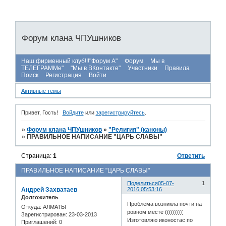
Форум клана ЧПУшников
Наш фирменный клуб!!!"Форум А"
Форум
Мы в
ТЕЛЕГРАММе"
"Мы в ВКонтакте"
Участники
Правила
Поиск
Регистрация
Войти
Активные темы
Привет, Гость!
Войдите
или
зарегистрируйтесь
.
»
Форум клана ЧПУшников
»
"Религия" (каноны)
»
ПРАВИЛЬНОЕ НАПИСАНИЕ "ЦАРЬ СЛАВЫ"
Страница:
1
Ответить
ПРАВИЛЬНОЕ НАПИСАНИЕ "ЦАРЬ СЛАВЫ"
Поделиться
05-07-
1
Андрей Захватаев
2016 05:53:16
Долгожитель
Проблема возникла почти на
Откуда:
АЛМАТЫ
ровном месте (((((((((
Зарегистрирован
: 23-03-2013
Изготовляю иконостас по
Приглашений:
0