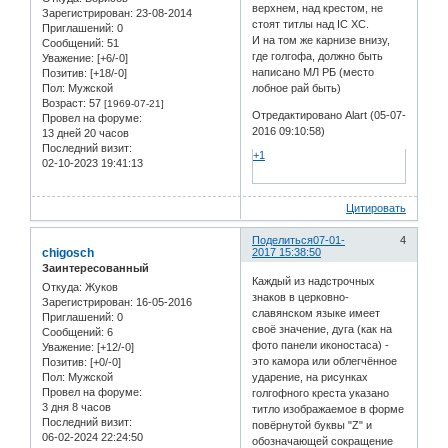
верхнем, над крестом, не
Зарегистрирован
: 23-08-2014
стоят титлы над IC XC.
Приглашений:
0
И на том же карнизе внизу,
Сообщений:
51
где голгофа, должно быть
Уважение:
[+6/-0]
написано МЛ РБ (место
Позитив:
[+18/-0]
Пол:
Мужской
лобное рай быть)
Возраст:
57
[1969-07-21]
Отредактировано Alart (05-07-
Провел на форуме:
2016 09:10:58)
13 дней 20 часов
Последний визит:
+1
02-10-2023 19:41:13
Цитировать
Поделиться
07-01-
4
chigosch
2017 15:38:50
Заинтересованный
Каждый из надстрочных
Откуда:
Жуков
знаков в церковно-
Зарегистрирован
: 16-05-2016
славянском языке имеет
Приглашений:
0
своё значение, дуга (как на
Сообщений:
6
фото панели иконостаса) -
Уважение:
[+12/-0]
это камора или облегчённое
Позитив:
[+0/-0]
Пол:
Мужской
ударение, на рисунках
Провел на форуме:
голгофного креста указано
3 дня 8 часов
титло изображаемое в форме
Последний визит:
повёрнутой буквы "Z" и
06-02-2024 22:24:50
обозначающей сокращение