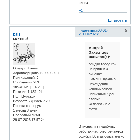
слова.
+1
Цитировать
Поделиться
08-01-
5
pais
2017 02:02:45
Местный
Андрей
Захватаев
написал(а):
обидно вроде как
Откуда:
Латвия
не причем а
Зарегистрирован
: 27-07-2011
виноват
Приглашений:
0
Помощь нужна в
Сообщений:
253
нахождении
Уважение:
[+165/-1]
кононического
Позитив:
[+851/-2]
написания "царь
Пол:
Мужской
славы"
Возраст:
63
[1963-04-07]
желательно с
Провел на форуме:
фото
1 месяц 8 дней
Последний визит:
29-07-2026 17:57:24
В иконах и в подобных
работах часто встречаются
ошибки. Всегда обязательно