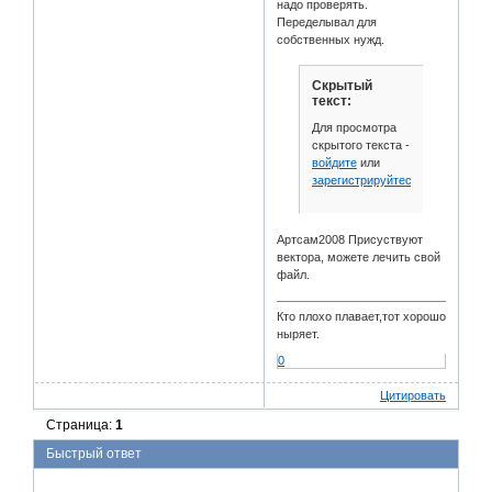
надо проверять.
Переделывал для
собственных нужд.
Скрытый
текст:
Для просмотра
скрытого текста -
войдите
или
зарегистрируйтесь
.
Артсам2008 Присуствуют
вектора, можете лечить свой
файл.
Кто плохо плавает,тот хорошо
ныряет.
0
Цитировать
Страница:
1
Быстрый ответ