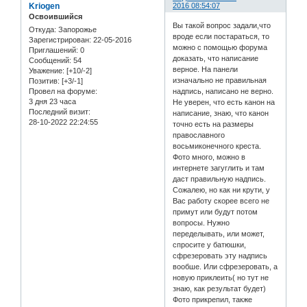
Kriogen
2016 08:54:07
Освоившийся
Вы такой вопрос задали,что
Откуда:
Запорожье
вроде если постараться, то
Зарегистрирован
: 22-05-2016
можно с помощью форума
Приглашений:
0
доказать, что написание
Сообщений:
54
верное. На панели
Уважение:
[+10/-2]
изначально не правильная
Позитив:
[+3/-1]
Провел на форуме:
надпись, написано не верно.
3 дня 23 часа
Не уверен, что есть канон на
Последний визит:
написание, знаю, что канон
28-10-2022 22:24:55
точно есть на размеры
православного
восьмиконечного креста.
Фото много, можно в
интернете загуглить и там
даст правильную надпись.
Сожалею, но как ни крути, у
Вас работу скорее всего не
примут или будут потом
вопросы. Нужно
переделывать, или может,
спросите у батюшки,
сфрезеровать эту надпись
вообше. Или сфрезеровать, а
новую приклеить( но тут не
знаю, как результат будет)
Фото прикрепил, также