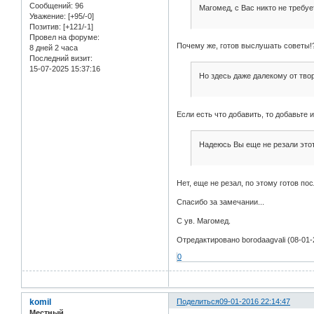
Сообщений:
96
Магомед, с Вас никто не требуе
Уважение:
[+95/-0]
Позитив:
[+121/-1]
Провел на форуме:
Почему же, готов выслушать советы!
8 дней 2 часа
Последний визит:
15-07-2025 15:37:16
Но здесь даже далекому от тво
Если есть что добавить, то добавьте 
Надеюсь Вы еще не резали этот
Нет, еще не резал, по этому готов по
Спасибо за замечании...
С ув. Магомед.
Отредактировано borodaagvali (08-01-
0
komil
Поделиться
09-01-2016 22:14:47
Местный