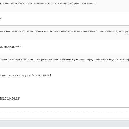
т знать и разбираться в названиях стилей, пусть даже основных.
?
рчества человеку глаза режет ваша эклектика при изготовлении столь важных для вер
или поправьте?
 ужас и сперва исправите орнамент на соответсвующий, перед тем как запустите в ти
слушать всех кому не безразлично!
2016 10:06:19)