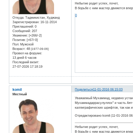
Небытие родит успех, почет,
В борьбе с ним мастер движется впе
0
Откуда:
Таджикистан, Худжанд
Зарегистрирован
: 16-11-2014
Приглашений:
0
Сообщений:
207
Уважение:
[+266/-2]
Позитив:
[+67/-0]
Пол:
Мужской
Возраст:
48
[1977-09-06]
Провел на форуме:
13 дней 6 часов
Последний визит:
27-07-2026 17:18:19
komil
Поделиться
11-01-2016 06:15:03
Местный
Уважаемый Мухаммад, недавно установ
Мухаммадаррасулуллох" и часть Аят-а
каллиграфических шрифтов, так как и
Отредактировано komil (11-01-2016 06
Небытие родит успех, почет,
В борьбе с ним мастер движется впе