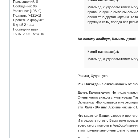
Приглашений:
0
Сообщений:
96
Магомед! с удовольствием могу
Уважение:
[+95/-0]
права но лучше было бы сами с
Позитив:
[+121/-1]
абсолютно другая картина. Кста
Провел на форуме:
вручную есть, правда без резь
8 дней 2 часа
Последний визит:
15-07-2025 15:37:16
Ас-саламу алайкум, Камиль-джон!
komil написал(а):
Магомед! с удовольствием мог
Рахмат, Худо шукр!
P.S. Никогда не отказываюсь от л
Далее, Камиль-джон! Не плохо читаю 
Очень много знаком с культурами Фар
Эклектика. Ибо нравится мне эксперим
это
Хаят - Жизнь!
А жизнь как мы с В
Что касается Ваших узоров и прочего
И с радость готов с Вами тоже подели
всего смогу помочь в Арабской калли
этой причине мне очень шепетильна 