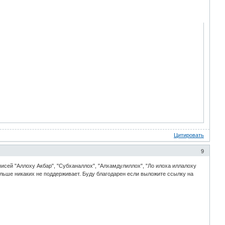
Цитировать
9
исей "Аллоху Акбар", "Субханаллох", "Алхамдулиллох", "Ло илоха иллалоху
ольше никаких не поддерживает. Буду благодарен если выложите ссылку на