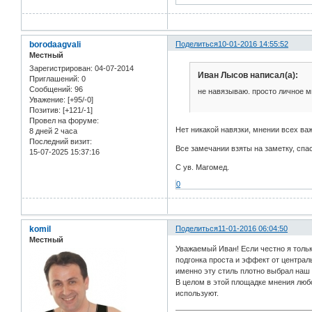
borodaagvali
Поделиться
10-01-2016 14:55:52
Местный
Зарегистрирован
: 04-07-2014
Иван Лысов написал(а):
Приглашений:
0
Сообщений:
96
не навязываю. просто личное м
Уважение:
[+95/-0]
Позитив:
[+121/-1]
Провел на форуме:
Нет никакой навязки, мнении всех важ
8 дней 2 часа
Последний визит:
Все замечании взяты на заметку, спа
15-07-2025 15:37:16
С ув. Магомед.
0
komil
Поделиться
11-01-2016 06:04:50
Местный
Уважаемый Иван! Если честно я тольк
подгонка проста и эффект от централ
именно эту стиль плотно выбрал наш 
В целом в этой площадке мнения любо
используют.