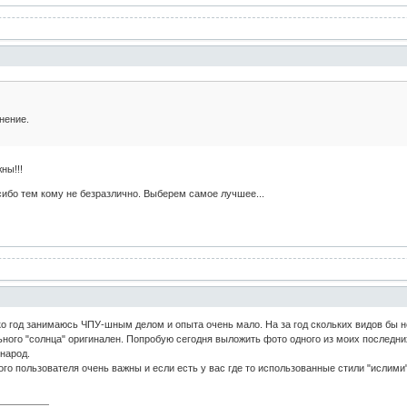
нение.
ны!!!
сибо тем кому не безразлично. Выберем самое лучшее...
о год занимаюсь ЧПУ-шным делом и опыта очень мало. На за год скольких видов бы не
ьного "солнца" оригинален. Попробую сегодня выложить фото одного из моих последни
народ.
го пользователя очень важны и если есть у вас где то использованные стили "ислими"