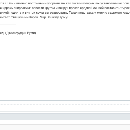
тся с Вами именно восточными узорами так как листки которых вы установили не сов
иррахманиррахим" обвести кругом и вокрук просто средней линией поставить "гирех" 
нией поднять и внутри круга выгравировать. Такая подставка у меня с седьмого класс
м читает Священный Коран. Мир Вашему дому!
ред. (Джалалуддин Руми)