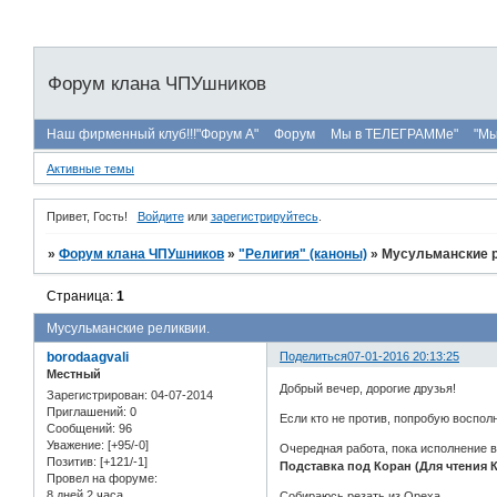
Форум клана ЧПУшников
Наш фирменный клуб!!!"Форум А"
Форум
Мы в ТЕЛЕГРАММе"
"Мы
Активные темы
Привет, Гость!
Войдите
или
зарегистрируйтесь
.
»
Форум клана ЧПУшников
»
"Религия" (каноны)
»
Мусульманские р
Страница:
1
Мусульманские реликвии.
borodaagvali
Поделиться
07-01-2016 20:13:25
Местный
Добрый вечер, дорогие друзья!
Зарегистрирован
: 04-07-2014
Приглашений:
0
Если кто не против, попробую восполни
Сообщений:
96
Уважение:
[+95/-0]
Очередная работа, пока исполнение 
Позитив:
[+121/-1]
Подставка под Коран (Для чтения К
Провел на форуме:
8 дней 2 часа
Собираюсь резать из Ореха.