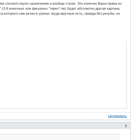
сем соответствуют назначению и вообще стилю. Это конечно Ваши права но
(3-8 конечных или фигурных "гирех"-ов) будет абсолютно другая картина.
а которого сам резал в уроках труда вручную есть, правда без резьбы, но
Цитировать
5