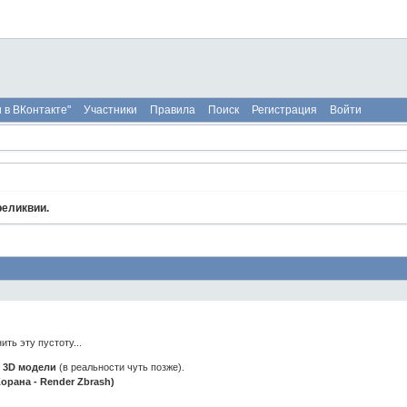
 в ВКонтакте"
Участники
Правила
Поиск
Регистрация
Войти
еликвии.
ть эту пустоту...
в
3D модели
(в реальности чуть позже).
орана - Render Zbrash)