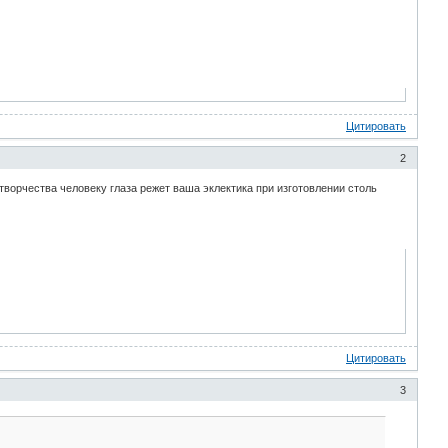
Цитировать
2
 творчества человеку глаза режет ваша эклектика при изготовлении столь
Цитировать
3