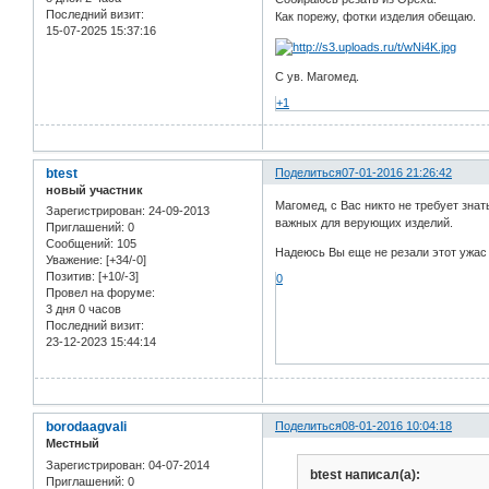
Последний визит:
Как порежу, фотки изделия обещаю.
15-07-2025 15:37:16
С ув. Магомед.
+1
btest
Поделиться
07-01-2016 21:26:42
новый участник
Магомед, с Вас никто не требует знат
Зарегистрирован
: 24-09-2013
важных для верующих изделий.
Приглашений:
0
Сообщений:
105
Надеюсь Вы еще не резали этот ужас 
Уважение:
[+34/-0]
Позитив:
[+10/-3]
0
Провел на форуме:
3 дня 0 часов
Последний визит:
23-12-2023 15:44:14
borodaagvali
Поделиться
08-01-2016 10:04:18
Местный
Зарегистрирован
: 04-07-2014
btest написал(а):
Приглашений:
0