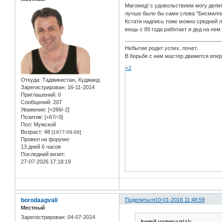
Магомед! с удовольствием могу дели
лучше было бы сами слова "Бисмиллах
Кстати надпись тоже можно средней ли
вещь с 89 года работает и дед на не
Небытие родит успех, почет,
В борьбе с ним мастер движется впе
+2
Откуда:
Таджикистан, Худжанд
Зарегистрирован
: 16-11-2014
Приглашений:
0
Сообщений:
207
Уважение:
[+266/-2]
Позитив:
[+67/-0]
Пол:
Мужской
Возраст:
48
[1977-09-06]
Провел на форуме:
13 дней 6 часов
Последний визит:
27-07-2026 17:18:19
borodaagvali
Поделиться
10-01-2016 11:48:59
Местный
Зарегистрирован
: 04-07-2014
komil написал(а):