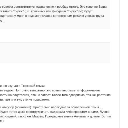
не совсем соответствуют назначению и вообще стилю. Это конечно Ваши
тавить "гирех" (3-8 конечных или фигурных "гирех"-ов) будет
одставка у меня с седьмого класса которого сам резал в уроках труда
му!
тично изучал и Тюркский языки.
 то ведаю. Но, то что выложено, это правильно заметил форумчанин,
сти на подставках, это не запрет. Более того одобряемо, так как растение
, там или тут, это не порицаемо.
ский узор (орнамент). Пристально наблюдаю за обновлением темы...
 будет, готов даже посотрудничать над каким либо проектом с вами. Лучше
х изданий, таких как Мавлид, Прекрасные имена Аллагьа, и другие. Вот по
п.)