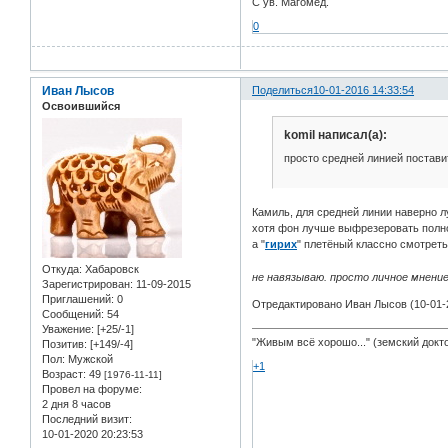
С ув. Магомед.
0
Иван Лысов
Поделиться
10-01-2016 14:33:54
Освоившийся
komil написал(а):
просто средней линией поставит
Камиль, для средней линии наверно л
хотя фон лучше выфрезеровать полн
а "
гирих
" плетёный классно смотреть
Откуда:
Хабаровск
не навязываю. просто личное мнение
Зарегистрирован
: 11-09-2015
Приглашений:
0
Отредактировано Иван Лысов (10-01-2
Сообщений:
54
Уважение:
[+25/-1]
"Живым всё хорошо..." (земский докт
Позитив:
[+149/-4]
Пол:
Мужской
+1
Возраст:
49
[1976-11-11]
Провел на форуме:
2 дня 8 часов
Последний визит:
10-01-2020 20:23:53