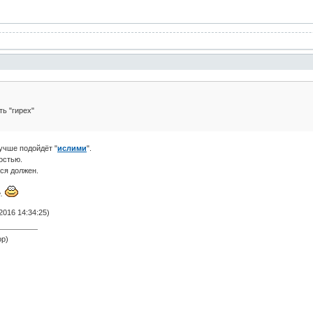
ь "гирех"
учше подойдёт "
ислими
".
остью.
ся должен.
.
016 14:34:25)
ор)