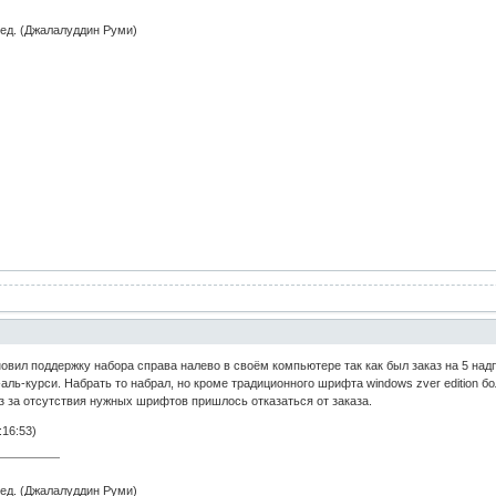
ред. (Джалалуддин Руми)
ил поддержку набора справа налево в своём компьютере так как был заказ на 5 надп
ль-курси. Набрать то набрал, но кроме традиционного шрифта windows zver edition б
з за отсутствия нужных шрифтов пришлось отказаться от заказа.
:16:53)
ред. (Джалалуддин Руми)