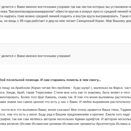
 делится с Вами именно восточными узорами так как листки которых вы установили 
лова "Бисмиллахиррахманиррахим" обвести кругом и вокрук просто средней линией пос
ти надпись тоже можно средней линией поднять и внутри круга выгравировать. Такая п
бы, но вещь с 89 года работает и дед на нем читает Священный Коран. Мир Вашему до
у делится с Вами именно восточными узорами!
юбой посильной помощи. И сам стараюсь помочь в чем смогу...
и пищу на Арабском (Коран читаю без проблем - Худо шукр! ), маленько на Фарси, час
си, Хинди, Араб, также Тюркскими. Стили мне хоть как то знакомы, быть может и чего
ентировать. Более того брат Камиль, скажу так. В том что мною выложены растительно
ами знаем оно самое ценное что есть у нас с Вами. И любое выражение растительности
, почти все что выложено Вами, мною скачано! Мне очень нравится Ваша тема, Таджик
тся, тем что есть у меня. Буду рад и Вашим предложениям и критике. Ежели того надо
графии, так как сам являюсь автором нескольких Аджам шрифтов. И автором нескольки
тема религия (Ислам-Исламские реликви-Исламские орнаметы-Архитектура Ислама и.