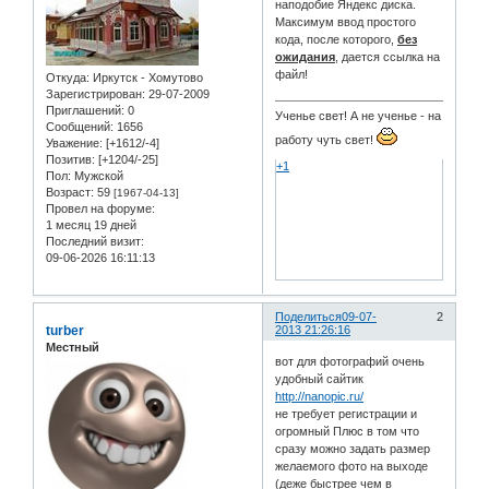
наподобие Яндекс диска.
Максимум ввод простого
кода, после которого,
без
ожидания
, дается ссылка на
файл!
Откуда:
Иркутск - Хомутово
Зарегистрирован
: 29-07-2009
Приглашений:
0
Ученье свет! А не ученье - на
Сообщений:
1656
работу чуть свет!
Уважение:
[+1612/-4]
Позитив:
[+1204/-25]
+1
Пол:
Мужской
Возраст:
59
[1967-04-13]
Провел на форуме:
1 месяц 19 дней
Последний визит:
09-06-2026 16:11:13
Поделиться
09-07-
2
turber
2013 21:26:16
Местный
вот для фотографий очень
удобный сайтик
http://nanopic.ru/
не требует регистрации и
огромный Плюс в том что
сразу можно задать размер
желаемого фото на выходе
(деже быстрее чем в