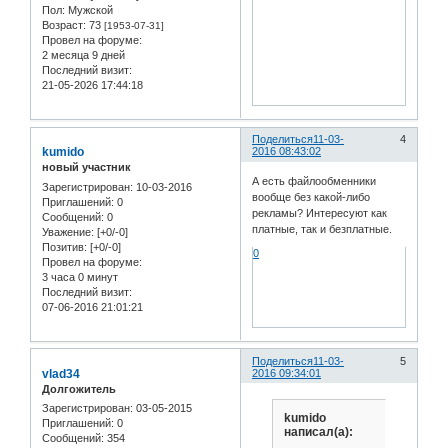
Пол:
Мужской
Возраст:
73
[1953-07-31]
Провел на форуме:
2 месяца 9 дней
Последний визит:
21-05-2026 17:44:18
Поделиться
11-03-
4
kumido
2016 08:43:02
новый участник
А есть файлообменники
Зарегистрирован
: 10-03-2016
вообще без какой-либо
Приглашений:
0
рекламы? Интересуют как
Сообщений:
0
платные, так и безплатные.
Уважение:
[+0/-0]
Позитив:
[+0/-0]
0
Провел на форуме:
3 часа 0 минут
Последний визит:
07-06-2016 21:01:21
Поделиться
11-03-
5
vlad34
2016 09:34:01
Долгожитель
Зарегистрирован
: 03-05-2015
kumido
Приглашений:
0
написал(а):
Сообщений:
354