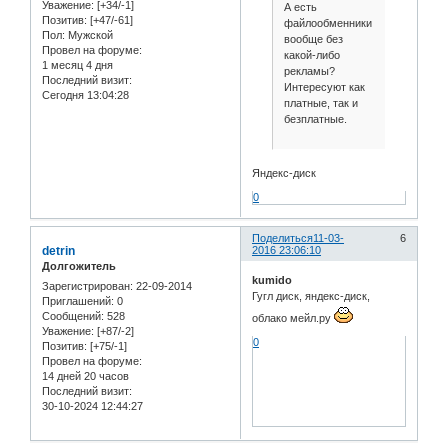
Уважение:
[+34/-1]
А есть
Позитив:
[+47/-61]
файлообменники
Пол:
Мужской
вообще без
Провел на форуме:
какой-либо
1 месяц 4 дня
рекламы?
Последний визит:
Интересуют как
Сегодня 13:04:28
платные, так и
безплатные.
Яндекс-диск
0
Поделиться
11-03-
6
detrin
2016 23:06:10
Долгожитель
kumido
Зарегистрирован
: 22-09-2014
Гугл диск, яндекс-диск,
Приглашений:
0
Сообщений:
528
облако мейл.ру
Уважение:
[+87/-2]
0
Позитив:
[+75/-1]
Провел на форуме:
14 дней 20 часов
Последний визит:
30-10-2024 12:44:27