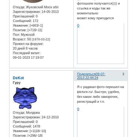
фотошопе получается)))) и
Откуда:
Жуковский Моск обл
ссылка и коды так же
Зарегистрирован
: 14-05-2013
моментально
Приглашений:
0
может кому пригодится
Сообщений:
172
Уважение:
[+663/-1]
0
Позитив:
[+718/-11]
Пол:
Мужской
Возраст:
50
[1976-03-22]
Провел на форуме:
20 дней 8 часов
Последний визит:
09-01-2023 17:19:07
Поделиться
09-07-
3
DeKot
2013 22:44:24
Гуру
Я с радикал фото перешел на
ipicture.ru/. Быстро, удобно,
без каких либо заморочек,
регистраций и т.п.
0
Откуда:
Молдова
Зарегистрирован
: 24-12-2010
Приглашений:
0
Сообщений:
1478
Уважение:
[+1118/-10]
Позитив:
[+296/-18]