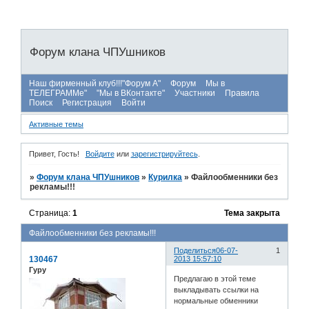
Форум клана ЧПУшников
Наш фирменный клуб!!!"Форум А"
Форум
Мы в
ТЕЛЕГРАММе"
"Мы в ВКонтакте"
Участники
Правила
Поиск
Регистрация
Войти
Активные темы
Привет, Гость!
Войдите
или
зарегистрируйтесь
.
»
Форум клана ЧПУшников
»
Курилка
»
Файлообменники без
рекламы!!!
Страница:
1
Тема закрыта
Файлообменники без рекламы!!!
Поделиться
06-07-
1
130467
2013 15:57:10
Гуру
Предлагаю в этой теме
выкладывать ссылки на
нормальные обменники