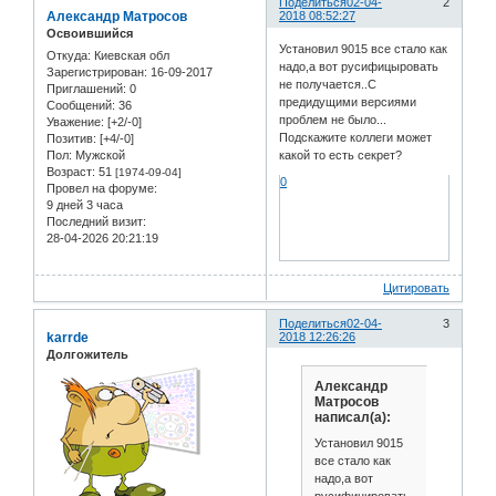
Поделиться
02-04-
2
Александр Матросов
2018 08:52:27
Освоившийся
Установил 9015 все стало как
Откуда:
Киевская обл
надо,а вот русифицыровать
Зарегистрирован
: 16-09-2017
не получается..С
Приглашений:
0
предидущими версиями
Сообщений:
36
проблем не было...
Уважение:
[+2/-0]
Подскажите коллеги может
Позитив:
[+4/-0]
Пол:
Мужской
какой то есть секрет?
Возраст:
51
[1974-09-04]
0
Провел на форуме:
9 дней 3 часа
Последний визит:
28-04-2026 20:21:19
Цитировать
Поделиться
02-04-
3
karrde
2018 12:26:26
Долгожитель
Александр
Матросов
написал(а):
Установил 9015
все стало как
надо,а вот