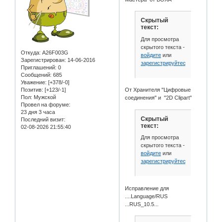
Скрытый
текст:
Для просмотра
скрытого текста -
Откуда:
A26F003G
войдите
или
Зарегистрирован
: 14-06-2016
зарегистрируйтесь
.
Приглашений:
0
Сообщений:
685
Уважение:
[+378/-0]
Позитив:
[+123/-1]
От Хранителя "Цифровые
Пол:
Мужской
соединения" и "2D Clipart"
Провел на форуме:
23 дня 3 часа
Скрытый
Последний визит:
текст:
02-08-2026 21:55:40
Для просмотра
скрытого текста -
войдите
или
зарегистрируйтесь
.
Исправление для
....Language/RUS
...RUS_10.5...