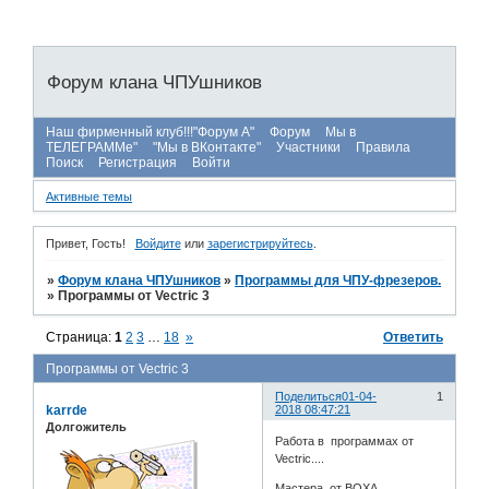
Форум клана ЧПУшников
Наш фирменный клуб!!!"Форум А"
Форум
Мы в
ТЕЛЕГРАММе"
"Мы в ВКонтакте"
Участники
Правила
Поиск
Регистрация
Войти
Активные темы
Привет, Гость!
Войдите
или
зарегистрируйтесь
.
»
Форум клана ЧПУшников
»
Программы для ЧПУ-фрезеров.
»
Программы от Vectric 3
Страница:
1
2
3
…
18
»
Ответить
Программы от Vectric 3
Поделиться
01-04-
1
karrde
2018 08:47:21
Долгожитель
Работа в программах от
Vectric....
Мастера от BOXA