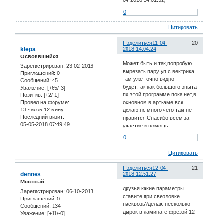
04-2018 14:01:52)
0
Цитировать
Поделиться
11-04-
20
klepa
2018 14:04:24
Освоившийся
Может быть и так,попробую
Зарегистрирован
: 23-02-2016
вырезать пару уп с вектрика
Приглашений:
0
там уже точно видно
Сообщений:
45
будет,так как большого опыта
Уважение:
[+65/-3]
по этой программе пока нет,в
Позитив:
[+2/-1]
основном в арткаме все
Провел на форуме:
13 часов 12 минут
делаю,но много чего там не
Последний визит:
нравится.Спасибо всем за
05-05-2018 07:49:49
участие и помощь.
0
Цитировать
Поделиться
12-04-
21
dennes
2018 12:51:27
Местный
друзья какие параметры
Зарегистрирован
: 06-10-2013
ставите при сверловке
Приглашений:
0
насквозь?делаю несколько
Сообщений:
134
дырок в ламинате фрезой 12
Уважение:
[+11/-0]