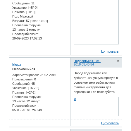
Сообщений:
11
Уважение:
[+5/-0]
Позитив:
[+0/-0]
Пол:
Мужской
Возраст:
57
[1968-10-01]
Провел на форуме:
13 часов 1 минуту
Последний визит:
29-09-2023 17:02:13
Цитировать
Поделиться
11-04-
9
klepa
2018 05:40:54
Освоившийся
Народ подскажите как
Зарегистрирован
: 23-02-2016
добавить конусную фрезу,я в
Приглашений:
0
основном ими работаю,или
Сообщений:
45
файлик инструмента для
Уважение:
[+65/-3]
образца киньте пожалуйста
Позитив:
[+2/-1]
Провел на форуме:
0
13 часов 12 минут
Последний визит:
05-05-2018 07:49:49
Цитировать