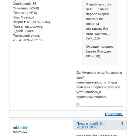
Сообщений:
36
А проблема то в
Уважение:
[+2/-0]
чем.... Самое
Позитив:
[+4/-0]
первое скорей
Пол:
Мужской
всего была
Возраст:
51
[1974-09-04]
попытка
Провел на форуме:
поставить без
9 дней 3 часа
прав админа.....
Последний визит:
(W7...10)
28-04-2026 20:21:19
Отредактировано
karrde (Сегодня
08:50:10)
Да!Именно в этом!А скорее в
моей
невнимательности..Вчера
вечером с первого раза все
установилось,и
русифицыровалось
0
Цитировать
Поделиться
03-04-
5
mfamilie
2018 14:18:40
Местный