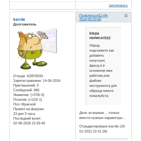
Цитировать
Поделиться
11-04-
11
karrde
2018 09:20:56
Долгожитель
klepa
написал(а):
Народ
подскажите как
добавить
конусную
фрезу,я в
основном ими
работаю,или
Откуда:
A26F003G
файлик
Зарегистрирован
: 14-06-2016
Приглашений:
0
инструмента для
Сообщений:
685
образца киньте
Уважение:
[+378/-0]
пожалуйста
Позитив:
[+123/-1]
Пол:
Мужской
Провел на форуме:
Дело за малым.... только
23 дня 3 часа
ввести нужные параметры....
Последний визит:
02-08-2026 21:55:40
Отредактировано karrde (25-
01-2022 22:41:28)