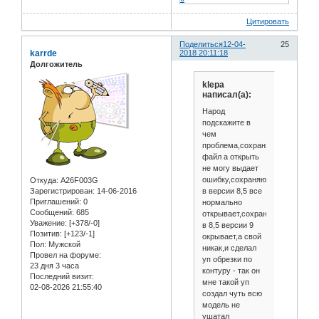
Цитировать
Поделиться
12-04-
25
karrde
2018 20:11:18
Долгожитель
klepa
написал(а):
Народ
подскажите в
чем
проблема,сохраняю
файл а открыть
не могу выдает
ошибку,сохраняю
Откуда:
A26F003G
в версии 8,5 все
Зарегистрирован
: 14-06-2016
Приглашений:
0
нормально
Сообщений:
685
открывает,сохраненый
Уважение:
[+378/-0]
в 8,5 версии 9
Позитив:
[+123/-1]
окрывает,а свой
Пол:
Мужской
никак,и сделал
Провел на форуме:
уп обрезки по
23 дня 3 часа
контуру - так он
Последний визит:
мне такой уп
02-08-2026 21:55:40
создал чуть всю
модель не
ушатал