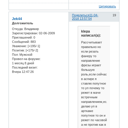
Цитировать
Поделиться
11-04-
19
Jek44
2018 13:57:54
Долгожитель
Откуда:
Владимир
klepa
Зарегистрирован
: 02-06-2009
написал(а):
Приглашений:
0
Сообщений:
883
Рассчитывает
Уважение:
[+195/-1]
правильно но
Позитив:
[+175/-2]
если резать
Пол:
Мужской
фанеру то
Провел на форуме:
направление
1 месяц 8 дней
фрезы играет
Последний визит:
большую
Вчера 12:47:26
роль,если сейчас
в аспире я
ставлю попутное
то уп почему то
режет в маче
встречным
направлением,если
делаю уп в
арткаме
попутное то он и
режет по часовой
а не против как в