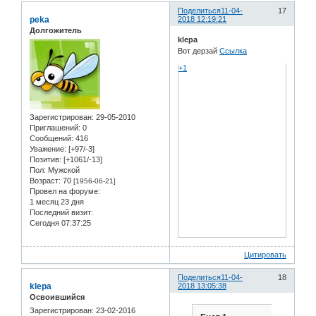
Поделиться
11-04-
17
peka
2018 12:19:21
Долгожитель
klepa
Вот дерзай
Ссылка
+1
Зарегистрирован
: 29-05-2010
Приглашений:
0
Сообщений:
416
Уважение:
[+97/-3]
Позитив:
[+1061/-13]
Пол:
Мужской
Возраст:
70
[1956-06-21]
Провел на форуме:
1 месяц 23 дня
Последний визит:
Сегодня 07:37:25
Цитировать
Поделиться
11-04-
18
klepa
2018 13:05:38
Освоившийся
Зарегистрирован
: 23-02-2016