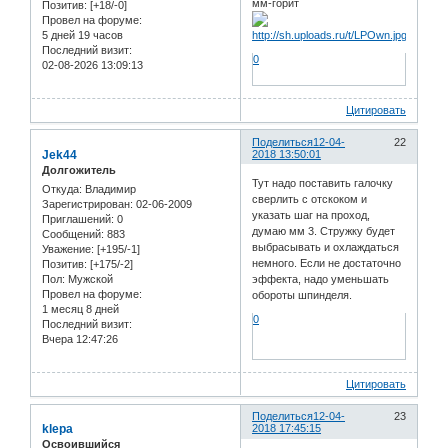
мм-горит
Позитив:
[+18/-0]
Провел на форуме:
5 дней 19 часов
Последний визит:
0
02-08-2026 13:09:13
Цитировать
Поделиться
12-04-
22
Jek44
2018 13:50:01
Долгожитель
Тут надо поставить галочку
Откуда:
Владимир
сверлить с отскоком и
Зарегистрирован
: 02-06-2009
указать шаг на проход,
Приглашений:
0
думаю мм 3. Стружку будет
Сообщений:
883
выбрасывать и охлаждаться
Уважение:
[+195/-1]
немного. Если не достаточно
Позитив:
[+175/-2]
Пол:
Мужской
эффекта, надо уменьшать
Провел на форуме:
обороты шпинделя.
1 месяц 8 дней
0
Последний визит:
Вчера 12:47:26
Цитировать
Поделиться
12-04-
23
klepa
2018 17:45:15
Освоившийся