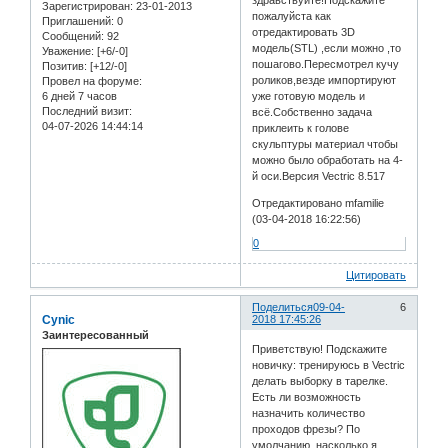
здравствуйте!Подскажите
Зарегистрирован
: 23-01-2013
пожалуйста как
Приглашений:
0
отредактировать 3D
Сообщений:
92
модель(STL) ,если можно ,то
Уважение:
[+6/-0]
пошагово.Пересмотрел кучу
Позитив:
[+12/-0]
роликов,везде импортируют
Провел на форуме:
6 дней 7 часов
уже готовую модель и
Последний визит:
всё.Собственно задача
04-07-2026 14:44:14
приклеить к голове
скульптуры материал чтобы
можно было обработать на 4-
й оси.Версия Vectric 8.517
Отредактировано mfamilie
(03-04-2018 16:22:56)
0
Цитировать
Поделиться
09-04-
6
Cynic
2018 17:45:26
Заинтересованный
Приветствую! Подскажите
новичку: тренируюсь в Vectric
делать выборку в тарелке.
Есть ли возможность
назначить количество
проходов фрезы? По
умолчанию, насколько я