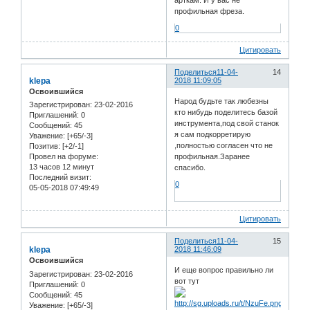
арткам. И у вас не
профильная фреза.
0
Цитировать
Поделиться
11-04-
14
klepa
2018 11:09:05
Освоившийся
Народ будьте так любезны
Зарегистрирован
: 23-02-2016
кто нибудь поделитесь базой
Приглашений:
0
инструмента,под свой станок
Сообщений:
45
я сам подкорретирую
Уважение:
[+65/-3]
,полностью согласен что не
Позитив:
[+2/-1]
профильная.Заранее
Провел на форуме:
13 часов 12 минут
спасибо.
Последний визит:
0
05-05-2018 07:49:49
Цитировать
Поделиться
11-04-
15
klepa
2018 11:46:09
Освоившийся
И еще вопрос правильно ли
Зарегистрирован
: 23-02-2016
вот тут
Приглашений:
0
Сообщений:
45
Уважение:
[+65/-3]