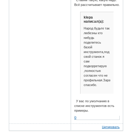
Ставим такую, какую надо.
Всё рассчитывает правильно.
klepa
написал(а):
Народ будьте так
любезны кто
нибудь
поделитесь
базой
инструмента,под
свой станок я
сам
подкорретирую
,полностью
согласен что не
профильная.Заранее
спасибо.
У вас по умолчанию в
списке инструментов есть
примеры.
0
Цитировать