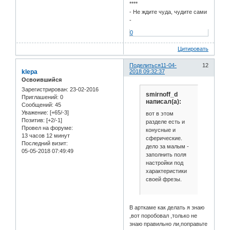
****
- Не ждите чуда, чудите сами
-
0
Цитировать
Поделиться
11-04-
12
klepa
2018 09:32:37
Освоившийся
Зарегистрирован
: 23-02-2016
smirnoff_d
Приглашений:
0
написал(а):
Сообщений:
45
Уважение:
[+65/-3]
вот в этом
Позитив:
[+2/-1]
разделе есть и
Провел на форуме:
конусные и
13 часов 12 минут
сферические.
Последний визит:
дело за малым -
05-05-2018 07:49:49
заполнить поля
настройки под
характеристики
своей фрезы.
В арткаме как делать я знаю
,вот поробовал ,только не
знаю правильно ли,поправьте