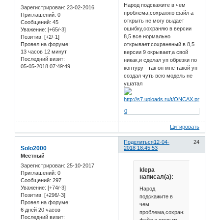
Народ подскажите в чем
Зарегистрирован
: 23-02-2016
проблема,сохраняю файл а
Приглашений:
0
открыть не могу выдает
Сообщений:
45
ошибку,сохраняю в версии
Уважение:
[+65/-3]
8,5 все нормально
Позитив:
[+2/-1]
открывает,сохраненый в 8,5
Провел на форуме:
13 часов 12 минут
версии 9 окрывает,а свой
Последний визит:
никак,и сделал уп обрезки по
05-05-2018 07:49:49
контуру - так он мне такой уп
создал чуть всю модель не
ушатал
0
Цитировать
Поделиться
12-04-
24
Solo2000
2018 18:45:53
Местный
Зарегистрирован
: 25-10-2017
klepa
Приглашений:
0
написал(а):
Сообщений:
297
Уважение:
[+74/-3]
Народ
Позитив:
[+296/-3]
подскажите в
Провел на форуме:
чем
6 дней 20 часов
проблема,сохраняю
Последний визит:
файл а открыть