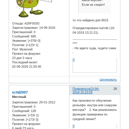
Если не секрет!
то что найдено для 9015
Откуда:
A26F003G
Зарегистрирован
: 14-06-2016
Отредактировано karrde (16-
Приглашений:
0
04-2019 13:21:21)
Сообщений:
685
Уважение:
[+378/-0]
****
Позитив:
[+123/-1]
- Не ждите чуда, чудите сами
Пол:
Мужской
-
Провел на форуме:
23 дня 3 часа
0
Последний визит:
02-08-2026 21:55:40
Цитировать
Поделиться
13-04-
28
schil2007
2018 15:23:59
Местный
Как произвести обнуление
Зарегистрирован
: 29-01-2012
рельефа внутри или снаружи
Приглашений:
0
вектора? 2. Как реализовать
Сообщений:
128
функцию гравировка по
Уважение:
[+33/-1]
средней линии?
Позитив:
[+173/-3]
Провел на форуме:
0
6 дней 23 часа