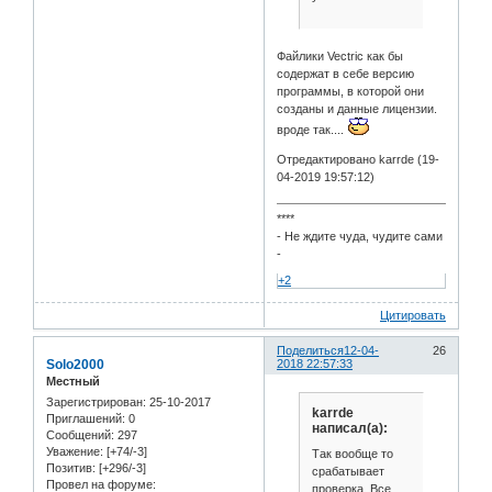
Файлики Vectric как бы
содержат в себе версию
программы, в которой они
созданы и данные лицензии.
вроде так....
Отредактировано karrde (19-
04-2019 19:57:12)
****
- Не ждите чуда, чудите сами
-
+2
Цитировать
Поделиться
12-04-
26
Solo2000
2018 22:57:33
Местный
Зарегистрирован
: 25-10-2017
karrde
Приглашений:
0
написал(а):
Сообщений:
297
Уважение:
[+74/-3]
Так вообще то
Позитив:
[+296/-3]
срабатывает
Провел на форуме:
проверка. Все