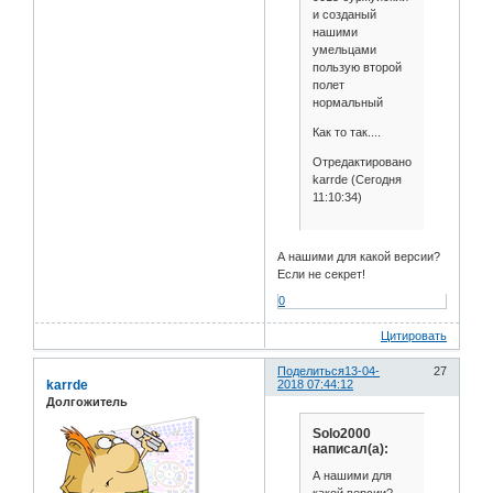
и созданый
нашими
умельцами
пользую второй
полет
нормальный
Как то так....
Отредактировано
karrde (Сегодня
11:10:34)
А нашими для какой версии?
Если не секрет!
0
Цитировать
Поделиться
13-04-
27
karrde
2018 07:44:12
Долгожитель
Solo2000
написал(а):
А нашими для
какой версии?