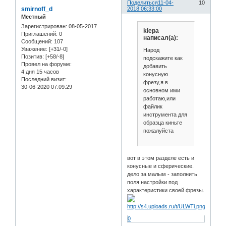
Поделиться
11-04-
10
smirnoff_d
2018 06:33:00
Местный
Зарегистрирован
: 08-05-2017
klepa
Приглашений:
0
написал(а):
Сообщений:
107
Уважение:
[+31/-0]
Народ
Позитив:
[+58/-8]
подскажите как
Провел на форуме:
добавить
4 дня 15 часов
конусную
Последний визит:
фрезу,я в
30-06-2020 07:09:29
основном ими
работаю,или
файлик
инструмента для
образца киньте
пожалуйста
вот в этом разделе есть и
конусные и сферические.
дело за малым - заполнить
поля настройки под
характеристики своей фрезы.
0