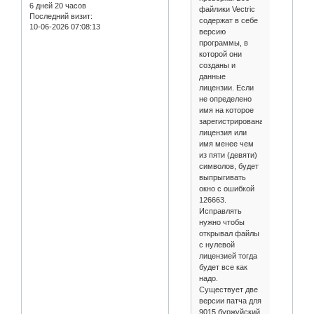
6 дней 20 часов
файлики Vectric
Последний визит:
содержат в себе
10-06-2026 07:08:13
версию
программы, в
которой они
созданы и
данные
лицензии. Если
не определено
имя на которое
зарегистрирована
лицензия или
имя менее чем
из пяти (девяти)
символов, будет
выпрыгивать
окно с ошибкой
126663.
Исправлять
нужно чтобы
открывал файлы
с нулевой
лицензией тогда
будет все как
надо.
Существует две
версии патча для
9015 буржуйский