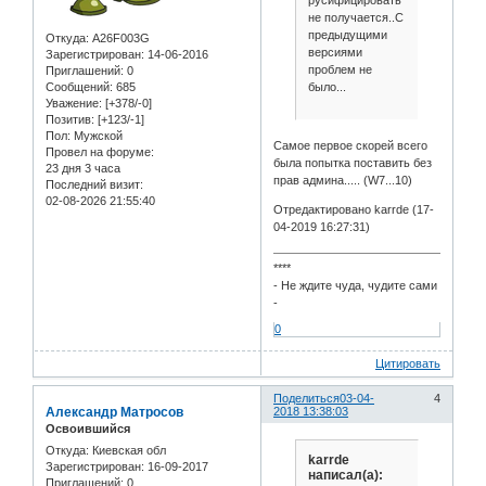
русифицировать
не получается..С
предыдущими
Откуда:
A26F003G
версиями
Зарегистрирован
: 14-06-2016
проблем не
Приглашений:
0
было...
Сообщений:
685
Уважение:
[+378/-0]
Позитив:
[+123/-1]
Пол:
Мужской
Самое первое скорей всего
Провел на форуме:
была попытка поставить без
23 дня 3 часа
прав админа..... (W7...10)
Последний визит:
02-08-2026 21:55:40
Отредактировано karrde (17-
04-2019 16:27:31)
****
- Не ждите чуда, чудите сами
-
0
Цитировать
Поделиться
03-04-
4
Александр Матросов
2018 13:38:03
Освоившийся
Откуда:
Киевская обл
karrde
Зарегистрирован
: 16-09-2017
написал(а):
Приглашений:
0