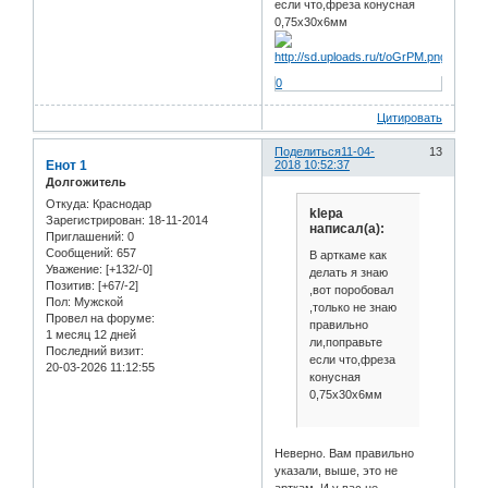
если что,фреза конусная
0,75х30х6мм
0
Цитировать
Поделиться
11-04-
13
Енот 1
2018 10:52:37
Долгожитель
Откуда:
Краснодар
klepa
Зарегистрирован
: 18-11-2014
написал(а):
Приглашений:
0
Сообщений:
657
В арткаме как
Уважение:
[+132/-0]
делать я знаю
Позитив:
[+67/-2]
,вот поробовал
Пол:
Мужской
,только не знаю
Провел на форуме:
правильно
1 месяц 12 дней
ли,поправьте
Последний визит:
если что,фреза
20-03-2026 11:12:55
конусная
0,75х30х6мм
Неверно. Вам правильно
указали, выше, это не