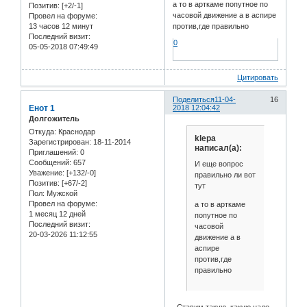
а то в арткаме попутное по
Позитив:
[+2/-1]
часовой движение а в аспире
Провел на форуме:
13 часов 12 минут
против,где правильно
Последний визит:
0
05-05-2018 07:49:49
Цитировать
Поделиться
11-04-
16
Енот 1
2018 12:04:42
Долгожитель
Откуда:
Краснодар
klepa
Зарегистрирован
: 18-11-2014
написал(а):
Приглашений:
0
Сообщений:
657
И еще вопрос
Уважение:
[+132/-0]
правильно ли вот
Позитив:
[+67/-2]
тут
Пол:
Мужской
Провел на форуме:
а то в арткаме
1 месяц 12 дней
попутное по
Последний визит:
часовой
20-03-2026 11:12:55
движение а в
аспире
против,где
правильно