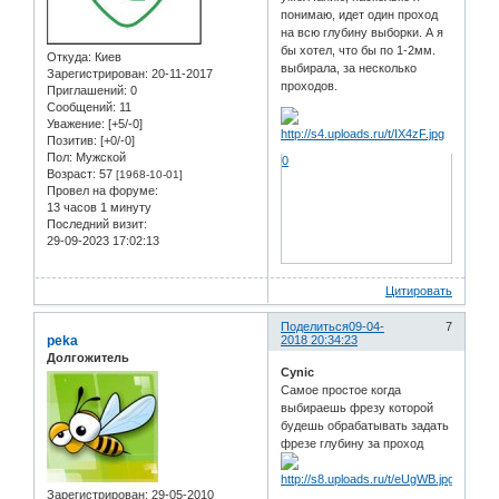
понимаю, идет один проход
на всю глубину выборки. А я
бы хотел, что бы по 1-2мм.
Откуда:
Киев
выбирала, за несколько
Зарегистрирован
: 20-11-2017
проходов.
Приглашений:
0
Сообщений:
11
Уважение:
[+5/-0]
Позитив:
[+0/-0]
Пол:
Мужской
0
Возраст:
57
[1968-10-01]
Провел на форуме:
13 часов 1 минуту
Последний визит:
29-09-2023 17:02:13
Цитировать
Поделиться
09-04-
7
peka
2018 20:34:23
Долгожитель
Cynic
Самое простое когда
выбираешь фрезу которой
будешь обрабатывать задать
фрезе глубину за проход
Зарегистрирован
: 29-05-2010