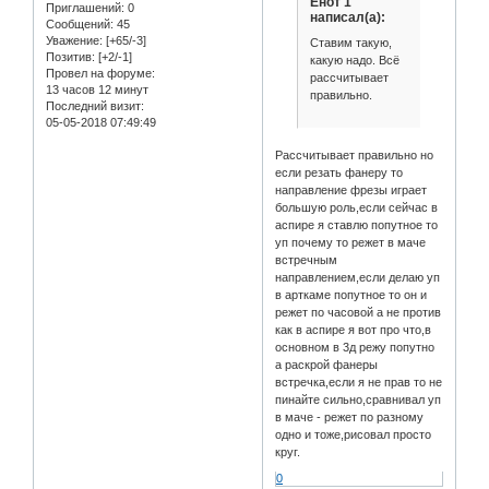
Енот 1
Приглашений:
0
написал(а):
Сообщений:
45
Уважение:
[+65/-3]
Ставим такую,
Позитив:
[+2/-1]
какую надо. Всё
Провел на форуме:
рассчитывает
13 часов 12 минут
правильно.
Последний визит:
05-05-2018 07:49:49
Рассчитывает правильно но
если резать фанеру то
направление фрезы играет
большую роль,если сейчас в
аспире я ставлю попутное то
уп почему то режет в маче
встречным
направлением,если делаю уп
в арткаме попутное то он и
режет по часовой а не против
как в аспире я вот про что,в
основном в 3д режу попутно
а раскрой фанеры
встречка,если я не прав то не
пинайте сильно,сравнивал уп
в маче - режет по разному
одно и тоже,рисовал просто
круг.
0