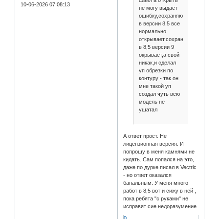
10-06-2026 07:08:13
не могу выдает
ошибку,сохраняю
в версии 8,5 все
нормально
открывает,сохраненый
в 8,5 версии 9
окрывает,а свой
никак,и сделал
уп обрезки по
контуру - так он
мне такой уп
создал чуть всю
модель не
ушатал
А ответ прост. Не
лицензионная версия. И
попрошу в меня камнями не
кидать. Сам попался на это,
даже по дурке писал в Vectric
- но ответ оказался
банальным. У меня много
работ в 8,5 вот и сижу в ней ,
пока ребята "с руками" не
исправят сие недоразумение.
0