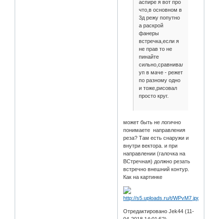
аспире я вот про
что,в основном в
3д режу попутно
а раскрой
фанеры
встречка,если я
не прав то не
пинайте
сильно,сравнивал
уп в маче - режет
по разному одно
и тоже,рисовал
просто круг.
может быть не логично
понимаете направления
реза? Там есть снаружи и
внутри вектора. и при
направлении (галочка на
ВСтречная) должно резать
встречно внешний контур.
Как на картинке
Отредактировано Jek44 (11-