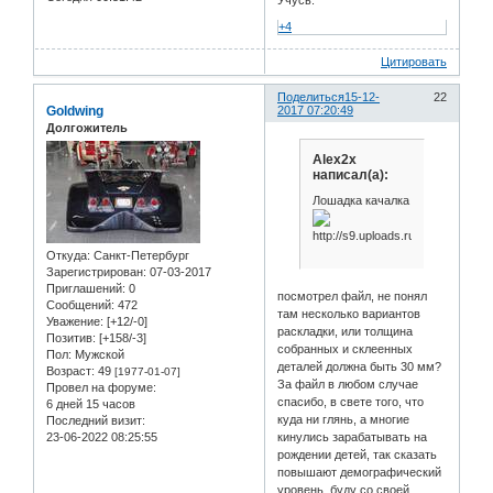
Учусь.
+4
Цитировать
Поделиться
15-12-
22
Goldwing
2017 07:20:49
Долгожитель
Alex2x
написал(а):
Лошадка качалка
Откуда:
Санкт-Петербург
Зарегистрирован
: 07-03-2017
Приглашений:
0
посмотрел файл, не понял
Сообщений:
472
там несколько вариантов
Уважение:
[+12/-0]
раскладки, или толщина
Позитив:
[+158/-3]
собранных и склеенных
Пол:
Мужской
деталей должна быть 30 мм?
Возраст:
49
[1977-01-07]
За файл в любом случае
Провел на форуме:
спасибо, в свете того, что
6 дней 15 часов
куда ни глянь, а многие
Последний визит:
кинулись зарабатывать на
23-06-2022 08:25:55
рождении детей, так сказать
повышают демографический
уровень, буду со своей