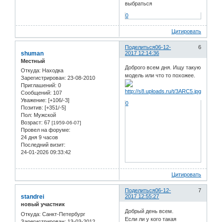
выбраться
0
Цитировать
Поделиться
06-12-
6
shuman
2017 12:14:36
Местный
Доброго всем дня. Ищу такую
Откуда:
Находка
модель или что то похожее.
Зарегистрирован
: 23-08-2010
Приглашений:
0
Сообщений:
107
Уважение:
[+106/-3]
0
Позитив:
[+351/-5]
Пол:
Мужской
Возраст:
67
[1959-06-07]
Провел на форуме:
24 дня 9 часов
Последний визит:
24-01-2026 09:33:42
Цитировать
Поделиться
06-12-
7
standrei
2017 12:55:27
новый участник
Добрый день всем.
Откуда:
Санкт-Петербург
Если ли у кого такая
Зарегистрирован
: 13-03-2012