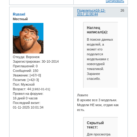
Цитировать
Поделиться
16-12-
26
Russel
2017 11:00:44
Местный
Наглец
написал(а):
В поиске данных
моделей, а
может кто
поделится
Откуда:
Воронеж
модельками с
Зарегистрирован
: 30-10-2014
новогодней
Приглашений:
0
тематикой.
Сообщений:
150
Заранее
Уважение:
[+67/-0]
спасибо.
Позитив:
[+42/-3]
Пол:
Мужской
Возраст:
44
[1982-01-01]
Провел на форуме:
Ловите
16 дней 0 часов
В архиве все 3 модельки.
Последний визит:
Модели НЕ мои, отдаю как
01-11-2025 10:01:34
есть.
Скрытый
текст:
Для просмотра