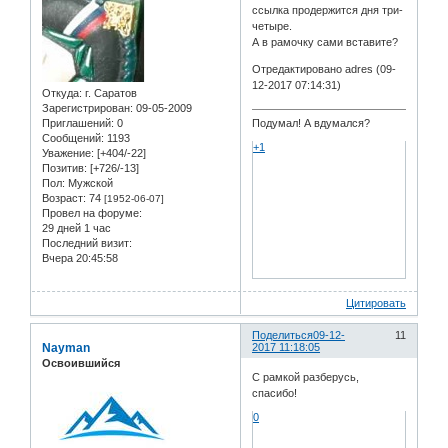
ссылка продержится дня три-
четыре.
А в рамочку сами вставите?
Отредактировано adres (09-
12-2017 07:14:31)
Откуда:
г. Саратов
Зарегистрирован
: 09-05-2009
Подумал! А вдумался?
Приглашений:
0
Сообщений:
1193
+1
Уважение:
[+404/-22]
Позитив:
[+726/-13]
Пол:
Мужской
Возраст:
74
[1952-06-07]
Провел на форуме:
29 дней 1 час
Последний визит:
Вчера 20:45:58
Цитировать
Поделиться
09-12-
11
Nayman
2017 11:18:05
Освоившийся
С рамкой разберусь,
спасибо!
0