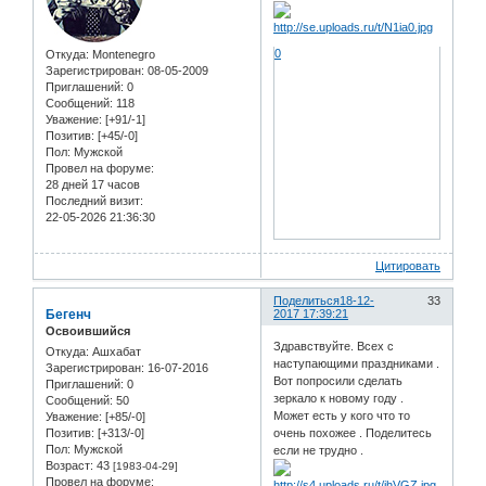
0
Откуда:
Montenegro
Зарегистрирован
: 08-05-2009
Приглашений:
0
Сообщений:
118
Уважение:
[+91/-1]
Позитив:
[+45/-0]
Пол:
Мужской
Провел на форуме:
28 дней 17 часов
Последний визит:
22-05-2026 21:36:30
Цитировать
Поделиться
18-12-
33
Бегенч
2017 17:39:21
Освоившийся
Здравствуйте. Всех с
Откуда:
Ашхабат
наступающими праздниками .
Зарегистрирован
: 16-07-2016
Вот попросили сделать
Приглашений:
0
зеркало к новому году .
Сообщений:
50
Может есть у кого что то
Уважение:
[+85/-0]
очень похожее . Поделитесь
Позитив:
[+313/-0]
Пол:
Мужской
если не трудно .
Возраст:
43
[1983-04-29]
Провел на форуме: