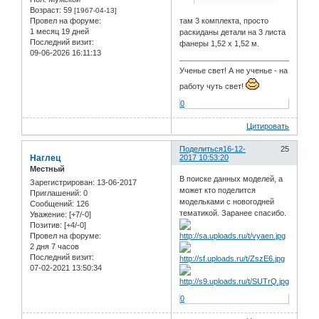
Возраст:
59
[1967-04-13]
Провел на форуме:
там 3 комплекта, просто
1 месяц 19 дней
раскиданы детали на 3 листа
Последний визит:
фанеры 1,52 х 1,52 м.
09-06-2026 16:11:13
Ученье свет! А не ученье - на
работу чуть свет!
0
Цитировать
Поделиться
16-12-
25
Наглец
2017 10:53:20
Местный
В поиске данных моделей, а
Зарегистрирован
: 13-06-2017
может кто поделится
Приглашений:
0
модельками с новогодней
Сообщений:
126
тематикой. Заранее спасибо.
Уважение:
[+7/-0]
Позитив:
[+4/-0]
Провел на форуме:
2 дня 7 часов
Последний визит:
07-02-2021 13:50:34
0