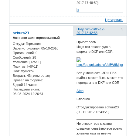
2017 17:48:50)
0
Цитировать
Поделиться
05-12-
5
schura23
2017 13:42:53
Активно заинтересованный
Привет всем!
Откуда:
Германия
Ищю вот такое чудо в
Зарегистрирован
: 05-10-2016
формате DXF или CDR.
Приглашений:
0
Сообщений:
28
Уважение:
[+25/-1]
Позитив:
[+0/-11]
Пол:
Мужской
Вот у меня есть 3D и FBX
Возраст:
43
[1982-09-18]
файлы может быть может кто
Провел на форуме:
переделать в DXF или CDR
5 дней 14 часов
Последний визит:
Alien
06-03-2024 12:26:51
Спасибо
Отредактировано schura23
(05-12-2017 13:43:29)
Не относитесь к жизни
слишком серьёзно все ровно
живыми нам из неё не