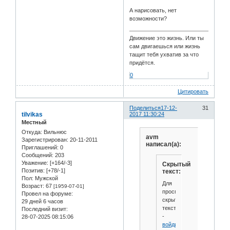
А нарисовать, нет
возможности?
Движение это жизнь. Или ты
сам двигаешься или жизнь
тащит тебя ухватив за что
придётся.
0
Цитировать
Поделиться
17-12-
31
tilvikas
2017 11:30:24
Местный
Откуда:
Вильнюс
avm
Зарегистрирован
: 20-11-2011
написал(а):
Приглашений:
0
Сообщений:
203
Уважение:
[+164/-3]
Скрытый
Позитив:
[+78/-1]
текст:
Пол:
Мужской
Для
Возраст:
67
[1959-07-01]
просмотра
Провел на форуме:
скрытого
29 дней 6 часов
текста
Последний визит:
-
28-07-2025 08:15:06
войдите