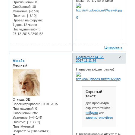
Может есть у кого такой
Приглашений:
0
Сообщений:
10
Уважение:
[+1/-0]
Позитив:
[+6/-0]
0
Провел на форуме:
1 день 12 часов
Последний визит:
27-12-2018 22:01:52
Цитировать
Поделиться
14-12-
20
Alex2x
2017 11:11:36
Местный
Наша семья(две рамки)
Скрытый
текст:
Откуда:
DE
Для просмотра
Зарегистрирован
: 10-01-2015
скрытого текста -
Приглашений:
0
войдите
или
Сообщений:
282
зарегистрируйтесь
.
Уважение:
[+440/-5]
Позитив:
[+198/-3]
Пол:
Мужской
Возраст:
57
[1968-09-22]
Отредактировано Alex2x (14-