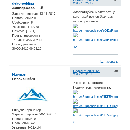
dekowedding
2017 19:25:17
Заинтересованный
Здравствуйте, может есть у
Зарегистрирован
: 13-11-2017
кого такой вектор буду вам
Приглашений:
0
очень признателен
Сообщений:
8
Уважение:
[+12/-0]
Позитив:
[+5/-1]
Провел на форуме:
14 часов 33 минуты
Последний визит:
+2
30-06-2018 09:39:26
Цитировать
Поделиться
21-12-
38
Nayman
2017 23:31:35
Освоившийся
У кого есть чертежи?
Поделитесь, пожалуйста.
Откуда:
Страна гор
Зарегистрирован
: 20-10-2017
Приглашений:
0
0
Сообщений:
42
Уважение:
[+31/-10]