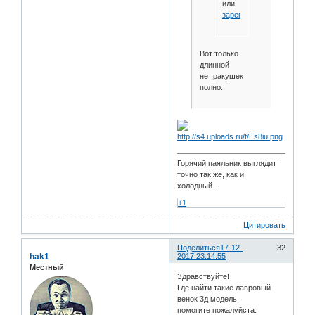
или
зарегистрируйтесь
.
Вот только
длинной
нет,ракушек
полно.
Горячий паяльник выглядит
точно так же, как и
холодный…
+1
Цитировать
Поделиться
17-12-
32
hak1
2017 23:14:55
Местный
Здравствуйте!
Где найти такие лавровый
венок 3д модель.
помогите пожалуйста.