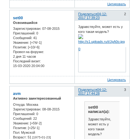
Цитировать
Поделиться
04-12-
2
set00
2017 17:39:23
Освоившийся
Здравствуйте, может есть у
Зарегистрирован
: 07-08-2015
кого такая модель?
Приглашений:
0
Сообщений:
41
Уважение:
[+74/-1]
Позитив:
[+10/-6]
0
Провел на форуме:
2 дня 11 часов
Последний визит:
15-03-2020 20:04:00
Цитировать
Поделиться
04-12-
3
avm
2017 17:44:28
Активно заинтересованный
Откуда:
Москва
set00
Зарегистрирован
: 08-08-2015
написал(а):
Приглашений:
0
Сообщений:
22
Здравствуйте,
Уважение:
[+59/-2]
может есть у
Позитив:
[+25/-1]
кого такая
Пол:
Мужской
модель?
Возраст:
51
[1975-01-23]