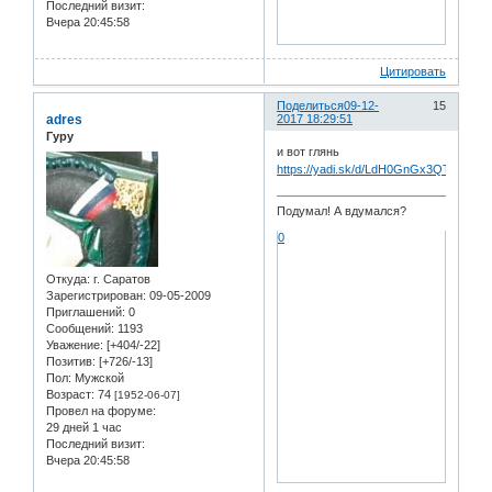
Последний визит:
Вчера 20:45:58
Цитировать
Поделиться
09-12-
15
adres
2017 18:29:51
Гуру
и вот глянь
https://yadi.sk/d/LdH0GnGx3QTkNQ
Подумал! А вдумался?
0
Откуда:
г. Саратов
Зарегистрирован
: 09-05-2009
Приглашений:
0
Сообщений:
1193
Уважение:
[+404/-22]
Позитив:
[+726/-13]
Пол:
Мужской
Возраст:
74
[1952-06-07]
Провел на форуме:
29 дней 1 час
Последний визит:
Вчера 20:45:58