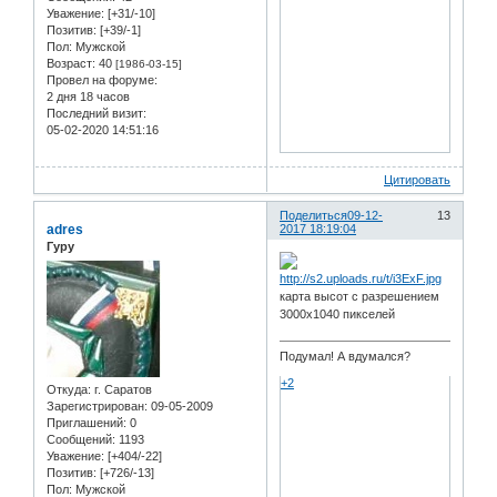
Уважение:
[+31/-10]
Позитив:
[+39/-1]
Пол:
Мужской
Возраст:
40
[1986-03-15]
Провел на форуме:
2 дня 18 часов
Последний визит:
05-02-2020 14:51:16
Цитировать
Поделиться
09-12-
13
adres
2017 18:19:04
Гуру
карта высот с разрешением
3000х1040 пикселей
Подумал! А вдумался?
+2
Откуда:
г. Саратов
Зарегистрирован
: 09-05-2009
Приглашений:
0
Сообщений:
1193
Уважение:
[+404/-22]
Позитив:
[+726/-13]
Пол:
Мужской