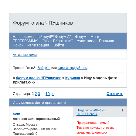
Форум клана ЧПУшников
Наш фирменный клуб!!!"Форум А"
Форум
Мы в
ТЕЛЕГРАММе"
"Мы в ВКонтакте"
Участники
Правила
Поиск
Регистрация
Войти
Активные темы
Привет, Гость!
Войдите
или
зарегистрируйтесь
.
»
Форум клана ЧПУшников
»
Курилка
»
Ищу модель фото
прилагаю -5
Страница:
1
2
3
…
10
»
Ответить
Ищу модель фото прилагаю -5
Поделиться
04-12-
1
avm
2017 17:26:17
Активно заинтересованный
Продолжение темы 4
Откуда:
Москва
Тема по поиску готовых
Зарегистрирован
: 08-08-2015
моделей.Концепция
Приглашений:
0