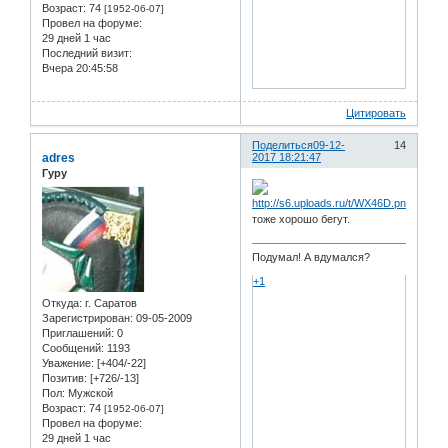
Возраст:
74
[1952-06-07]
Провел на форуме:
29 дней 1 час
Последний визит:
Вчера 20:45:58
Цитировать
Поделиться
09-12-
14
adres
2017 18:21:47
Гуру
тоже хорошо бегут.
Подумал! А вдумался?
+1
Откуда:
г. Саратов
Зарегистрирован
: 09-05-2009
Приглашений:
0
Сообщений:
1193
Уважение:
[+404/-22]
Позитив:
[+726/-13]
Пол:
Мужской
Возраст:
74
[1952-06-07]
Провел на форуме:
29 дней 1 час