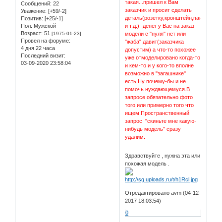
такая...пришел к Вам
Сообщений:
22
заказчик и просит сделать
Уважение:
[+59/-2]
деталь(розетку,кронштейн,панно
Позитив:
[+25/-1]
Пол:
Мужской
и т.д.) -денег у Вас на заказ
Возраст:
51
[1975-01-23]
модели с "нуля" нет или
Провел на форуме:
"жаба" давит(заказчика
4 дня 22 часа
допустим) а что-то похожее
Последний визит:
уже отмоделировано когда-то
03-09-2020 23:58:04
и кем-то и у кого-то вполне
возможно в "загашнике"
есть.Ну почему-бы и не
помочь нуждающемуся.В
запросе обязательно фото
того или примерно того что
ищем.Пространственный
запрос "скиньте мне какую-
нибудь модель" сразу
удалим.
Здравствуйте , нужна эта или
похожая модель .
Отредактировано avm (04-12-
2017 18:03:54)
0