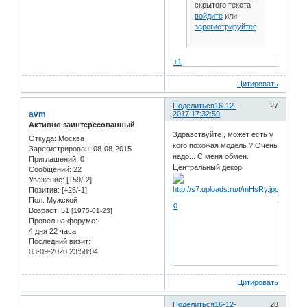
скрытого текста -
войдите
или
зарегистрируйтесь
.
+1
Цитировать
Поделиться
16-12-
27
avm
2017 17:32:59
Активно заинтересованный
Здравствуйте , может есть у
Откуда:
Москва
кого похожая модель ? Очень
Зарегистрирован
: 08-08-2015
надо... С меня обмен.
Приглашений:
0
Центральный декор
Сообщений:
22
Уважение:
[+59/-2]
Позитив:
[+25/-1]
Пол:
Мужской
0
Возраст:
51
[1975-01-23]
Провел на форуме:
4 дня 22 часа
Последний визит:
03-09-2020 23:58:04
Цитировать
Поделиться
16-12-
28