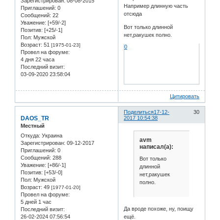
Зарегистрирован
: 08-08-2015
Например длинную часть
Приглашений:
0
отсюда
Сообщений:
22
Уважение:
[+59/-2]
Вот только длинной
Позитив:
[+25/-1]
нет,ракушек полно.
Пол:
Мужской
Возраст:
51
[1975-01-23]
0
Провел на форуме:
4 дня 22 часа
Последний визит:
03-09-2020 23:58:04
Цитировать
Поделиться
17-12-
30
DAOS_TR
2017 10:54:38
Местный
Откуда:
Украина
avm
Зарегистрирован
: 09-12-2017
написал(а):
Приглашений:
0
Сообщений:
288
Вот только
Уважение:
[+86/-1]
длинной
Позитив:
[+53/-0]
нет,ракушек
Пол:
Мужской
полно.
Возраст:
49
[1977-01-20]
Провел на форуме:
5 дней 1 час
Да вроде похоже, ну, поищу
Последний визит:
26-02-2024 07:56:54
ещё.