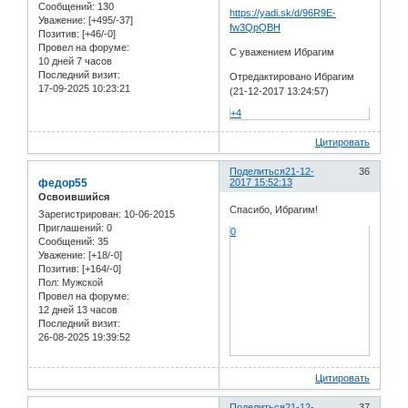
Сообщений:
130
https://yadi.sk/d/96R9E-
Уважение:
[+495/-37]
fw3QpQBH
Позитив:
[+46/-0]
Провел на форуме:
С уважением Ибрагим
10 дней 7 часов
Последний визит:
Отредактировано Ибрагим
17-09-2025 10:23:21
(21-12-2017 13:24:57)
+4
Цитировать
Поделиться
21-12-
36
федор55
2017 15:52:13
Освоившийся
Спасибо, Ибрагим!
Зарегистрирован
: 10-06-2015
Приглашений:
0
0
Сообщений:
35
Уважение:
[+18/-0]
Позитив:
[+164/-0]
Пол:
Мужской
Провел на форуме:
12 дней 13 часов
Последний визит:
26-08-2025 19:39:52
Цитировать
Поделиться
21-12-
37