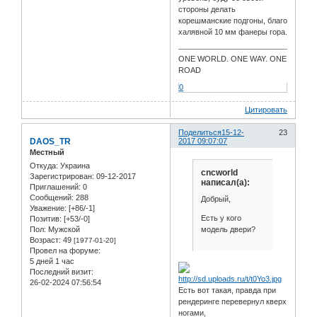
стороны делать
корешманские подгоны, благо
халявной 10 мм фанеры гора.
ONE WORLD. ONE WAY. ONE
ROAD
0
Цитировать
Поделиться
15-12-
23
DAOS_TR
2017 09:07:07
Местный
Откуда:
Украина
cncworld
Зарегистрирован
: 09-12-2017
написал(а):
Приглашений:
0
Сообщений:
288
Добрый,
Уважение:
[+86/-1]
Есть у кого
Позитив:
[+53/-0]
модель двери?
Пол:
Мужской
Возраст:
49
[1977-01-20]
Провел на форуме:
5 дней 1 час
Последний визит:
26-02-2024 07:56:54
Есть вот такая, правда при
рендеринге перевернул кверх
ногами,