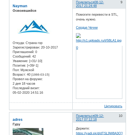
Поделиться
08-12-
9
Nayman
2017 21:24:48
Освоившийся
Помогите перевести в STL,
очень нужно.
Сердце Чечни
Откуда:
Страна гор
Зарегистрирован
: 20-10-2017
0
Приглашений:
0
Сообщений:
42
Уважение:
[+31/-10]
Позитив:
[+39/-1]
Пол:
Мужской
Возраст:
40
[1986-03-15]
Провел на форуме:
2 дня 18 часов
Последний визит:
05-02-2020 14:51:16
Цитировать
Поделиться
09-12-
10
adres
2017 07:12:18
Гуру
Держите:
https://yadi.sk/d/dTSL9W8A3QTBAP