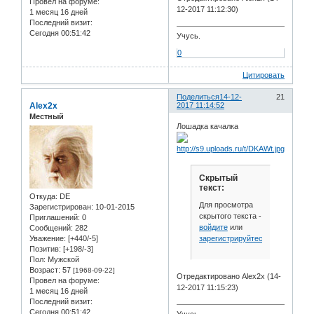
Провел на форуме:
12-2017 11:12:30)
1 месяц 16 дней
Последний визит:
Сегодня 00:51:42
Учусь.
0
Цитировать
Поделиться
14-12-
21
Alex2x
2017 11:14:52
Местный
Лошадка качалка
Скрытый
текст:
Откуда:
DE
Для просмотра
Зарегистрирован
: 10-01-2015
скрытого текста -
Приглашений:
0
войдите
или
Сообщений:
282
зарегистрируйтесь
.
Уважение:
[+440/-5]
Позитив:
[+198/-3]
Пол:
Мужской
Возраст:
57
[1968-09-22]
Отредактировано Alex2x (14-
Провел на форуме:
12-2017 11:15:23)
1 месяц 16 дней
Последний визит:
Сегодня 00:51:42