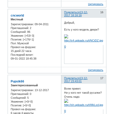
Цитировать
Поделиться
13-12-
16
cncworld
2017 16:16:16
Местный
Добрый,
Зарегистрирован
: 09-04-2011
Приглашений:
2
Есть у кого модель двери?
Сообщений:
86
Уважение:
[+53/-3]
Позитив:
[+176/-1]
Пол:
Мужской
0
Провел на форуме:
15 дней 22 часа
Последний визит:
09-01-2022 18:45:38
Цитировать
Поделиться
13-12-
17
Pupsik66
2017 23:43:01
Заинтересованный
Всем привет.
Зарегистрирован
: 13-12-2017
Ни у кого нет такой русалки?
Приглашений:
0
Очень надо.
Сообщений:
5
Уважение:
[+0/-0]
Позитив:
[+0/-0]
Провел на форуме:
0
6 часов 4 минуты