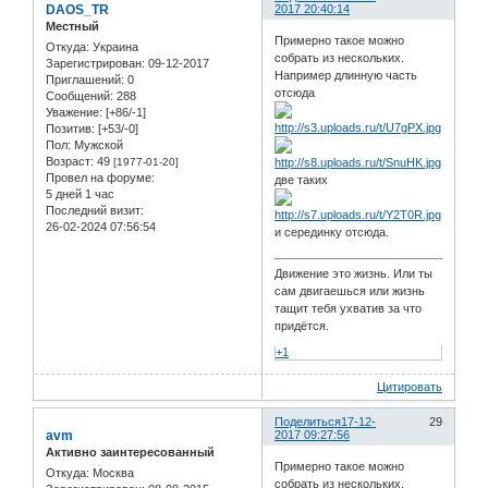
DAOS_TR
2017 20:40:14
Местный
Примерно такое можно
Откуда:
Украина
собрать из нескольких.
Зарегистрирован
: 09-12-2017
Например длинную часть
Приглашений:
0
отсюда
Сообщений:
288
Уважение:
[+86/-1]
Позитив:
[+53/-0]
Пол:
Мужской
Возраст:
49
[1977-01-20]
Провел на форуме:
две таких
5 дней 1 час
Последний визит:
26-02-2024 07:56:54
и серединку отсюда.
Движение это жизнь. Или ты
сам двигаешься или жизнь
тащит тебя ухватив за что
придётся.
+1
Цитировать
Поделиться
17-12-
29
avm
2017 09:27:56
Активно заинтересованный
Примерно такое можно
Откуда:
Москва
собрать из нескольких.