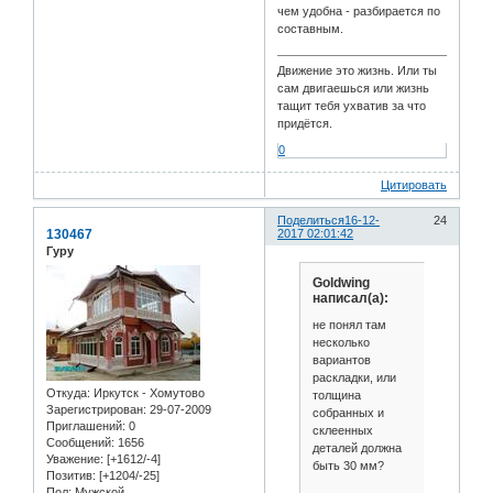
чем удобна - разбирается по
составным.
Движение это жизнь. Или ты
сам двигаешься или жизнь
тащит тебя ухватив за что
придётся.
0
Цитировать
Поделиться
16-12-
24
130467
2017 02:01:42
Гуру
Goldwing
написал(а):
не понял там
несколько
вариантов
раскладки, или
Откуда:
Иркутск - Хомутово
толщина
Зарегистрирован
: 29-07-2009
собранных и
Приглашений:
0
склеенных
Сообщений:
1656
деталей должна
Уважение:
[+1612/-4]
быть 30 мм?
Позитив:
[+1204/-25]
Пол:
Мужской