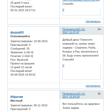
25 дней 3 часа
Спасибо
Последний визит:
0
05-01-2023 18:27:51
Цитировать
Поделиться
21-12-
34
федор55
2017 11:27:47
Освоившийся
Добрый день! Помогите
Зарегистрирован
: 10-06-2015
пожалуйста, нужны знаки
Приглашений:
0
зодиака - Скорпион, Рыба,
Сообщений:
35
Козерог и Рак, желательно в
Уважение:
[+18/-0]
Stl. Буду очень признателен!
Позитив:
[+164/-0]
Спасибо!
Пол:
Мужской
Провел на форуме:
0
12 дней 13 часов
Последний визит:
26-08-2025 19:39:52
Цитировать
Поделиться
21-12-
35
Ибрагим
2017 13:24:24
Местный
Вот пользуйтесь на здоровье
Зарегистрирован
: 06-11-2010
Знаки задиак
Приглашений:
0