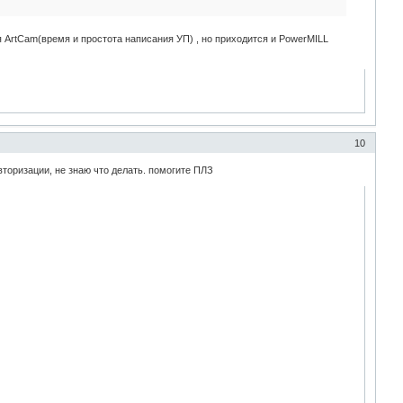
ся ArtCam(время и простота написания УП) , но приходится и PowerMILL
10
торизации, не знаю что делать. помогите ПЛЗ