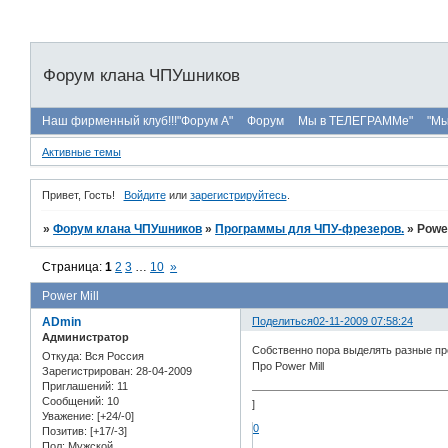
Форум клана ЧПУшников
Наш фирменный клуб!!!"Форум А"
Форум
Мы в ТЕЛЕГРАММе"
"Мы
Активные темы
Привет, Гость!
Войдите
или
зарегистрируйтесь
.
»
Форум клана ЧПУшников
»
Программы для ЧПУ-фрезеров.
»
Power
Страница:
1
2
3
…
10
»
Power Mill
ADmin
Поделиться
02-11-2009 07:58:24
Администратор
Собственно пора выделять разные пр
Откуда:
Вся Россия
Про Power Mill
Зарегистрирован
: 28-04-2009
Приглашений:
11
Сообщений:
10
]
Уважение:
[+24/-0]
0
Позитив:
[+17/-3]
Пол:
Мужской