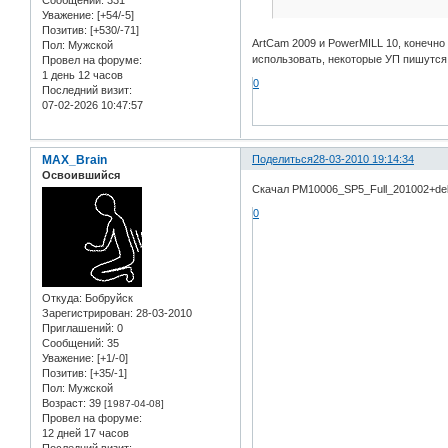
Сообщений:
331
Уважение:
[+54/-5]
Позитив:
[+530/-71]
ArtCam 2009 и PowerMILL 10, конечно 
Пол:
Мужской
использовать, некоторые УП пишутся 
Провел на форуме:
1 день 12 часов
0
Последний визит:
07-02-2026 10:47:57
MAX_Brain
Поделиться
28-03-2010 19:14:34
Освоившийся
Скачал PM10006_SP5_Full_201002+delc
0
Откуда:
Бобруйск
Зарегистрирован
: 28-03-2010
Приглашений:
0
Сообщений:
35
Уважение:
[+1/-0]
Позитив:
[+35/-1]
Пол:
Мужской
Возраст:
39
[1987-04-08]
Провел на форуме:
12 дней 17 часов