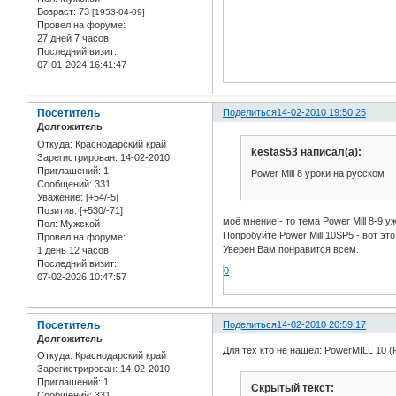
Возраст:
73
[1953-04-09]
Провел на форуме:
27 дней 7 часов
Последний визит:
07-01-2024 16:41:47
Посетитель
Поделиться
14-02-2010 19:50:25
Долгожитель
Откуда:
Краснодарский край
kestas53 написал(а):
Зарегистрирован
: 14-02-2010
Приглашений:
1
Power Mill 8 уроки на русском
Сообщений:
331
Уважение:
[+54/-5]
Позитив:
[+530/-71]
моё мнение - то тема Power Mill 8-9 у
Пол:
Мужской
Попробуйте Power Mill 10SP5 - вот это 
Провел на форуме:
Уверен Вам понравится всем.
1 день 12 часов
Последний визит:
0
07-02-2026 10:47:57
Посетитель
Поделиться
14-02-2010 20:59:17
Долгожитель
Для тех кто не нашёл: PowerMILL 10 
Откуда:
Краснодарский край
Зарегистрирован
: 14-02-2010
Приглашений:
1
Скрытый текст:
Сообщений:
331