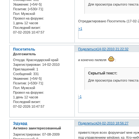
Для просмотра скрытого текста
Уважение:
[+54/-5]
Позитив:
[+530/-71]
Пол:
Мужской
Провел на форуме:
Отредактировано Посетитель (17-02-2
1 день 12 часов
Последний визит:
+1
07-02-2026 10:47:57
Посетитель
Поделиться
14-02-2010 21:22:32
Долгожитель
Откуда:
Краснодарский край
и конечно пилюля
:
Зарегистрирован
: 14-02-2010
Приглашений:
1
Скрытый текст:
Сообщений:
331
Уважение:
[+54/-5]
Для просмотра скрытого текста
Позитив:
[+530/-71]
Пол:
Мужской
Провел на форуме:
-1
1 день 12 часов
Последний визит:
07-02-2026 10:47:57
Эдуард
Поделиться
24-02-2010 18:56:27
Активно заинтересованный
приветствую всех форумчан! мне нуж
Зарегистрирован
: 07-08-2009
под управлением windows xp. Кто-ниб
Приглашений:
0