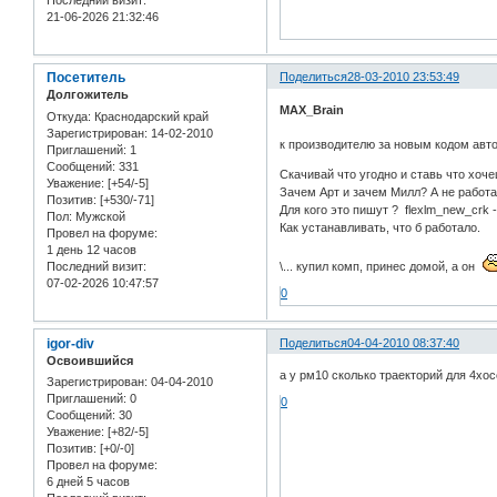
Последний визит:
21-06-2026 21:32:46
Посетитель
Поделиться
28-03-2010 23:53:49
Долгожитель
MAX_Brain
Откуда:
Краснодарский край
Зарегистрирован
: 14-02-2010
к производителю за новым кодом авт
Приглашений:
1
Сообщений:
331
Скачивай что угодно и ставь что хоче
Уважение:
[+54/-5]
Зачем Арт и зачем Милл? А не работ
Позитив:
[+530/-71]
Для кого это пишут ? flexlm_new_cr
Пол:
Мужской
Как устанавливать, что б работало.
Провел на форуме:
1 день 12 часов
Последний визит:
\... купил комп, принес домой, а он
07-02-2026 10:47:57
0
igor-div
Поделиться
04-04-2010 08:37:40
Освоившийся
а у рм10 сколько траекторий для 4хо
Зарегистрирован
: 04-04-2010
Приглашений:
0
0
Сообщений:
30
Уважение:
[+82/-5]
Позитив:
[+0/-0]
Провел на форуме:
6 дней 5 часов