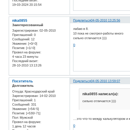
Последний визит:
19-03-2024 20:15:54
nika0855
Поделиться
04-05-2010 13:25:56
Заинтересованный
лабаю в 8.
Зарегистрирован
: 02-05-2010
10 пока не смотрел-работы много
Приглашений:
0
сильно отличается ))))
Сообщений:
12
Уважение:
[+0/-0]
0
Позитив:
[+1/-0]
Провел на форуме:
4 часа 23 минуты
Последний визит:
28-10-2010 13:13:26
Посетитель
Поделиться
04-05-2010 13:59:07
Долгожитель
Откуда:
Краснодарский край
nika0855 написал(а):
Зарегистрирован
: 14-02-2010
Приглашений:
1
сильно отличается ))))
Сообщений:
331
Уважение:
[+54/-5]
Позитив:
[+530/-71]
Пол:
Мужской
....это что-то между калькулятором 
Провел на форуме:
0
1 день 12 часов