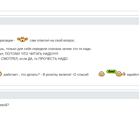
оризации -
сам ответил на свой вопрос.
шь, только для себя определи сначала зачем это те надо.
ает, ПОТОМУ ЧТО ЧИТАТЬ НАДО!!!!!!
k - СМОТРЕЛ, если ДА, то ПРОЧЕСТЬ НАДО.
работает , что делать? - В розетку включи! -О спасиб
заработ
севой?