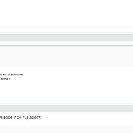
же не актуальна.
тема !!!
(PM10006_RC4_Full_200907)