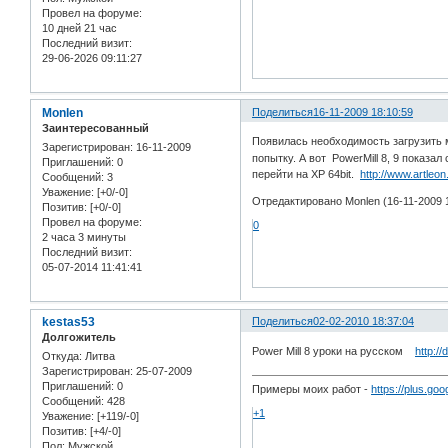
Провел на форуме:
10 дней 21 час
Последний визит:
29-06-2026 09:11:27
Monlen
Поделиться
16-11-2009 18:10:59
Заинтересованный
Появилась необходимость загрузить
Зарегистрирован
: 16-11-2009
попытку. А вот PowerMill 8, 9 показа
Приглашений:
0
перейти на XP 64bit.
http://www.artleon
Сообщений:
3
Уважение:
[+0/-0]
Отредактировано Monlen (16-11-2009 1
Позитив:
[+0/-0]
Провел на форуме:
0
2 часа 3 минуты
Последний визит:
05-07-2014 11:41:41
kestas53
Поделиться
02-02-2010 18:37:04
Долгожитель
Power Mill 8 уроки на русском
http:/
Откуда:
Литва
Зарегистрирован
: 25-07-2009
Приглашений:
0
Примеры моих работ -
https://plus.g
Сообщений:
428
+1
Уважение:
[+119/-0]
Позитив:
[+4/-0]
Пол:
Мужской