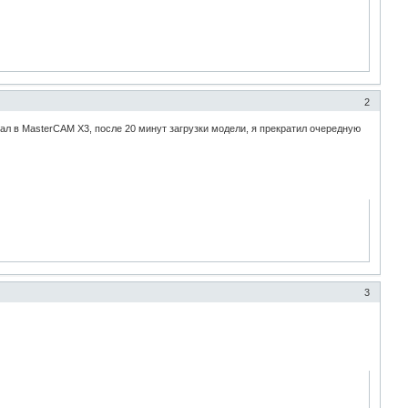
2
л в MasterCAM X3, после 20 минут загрузки модели, я прекратил очередную
3