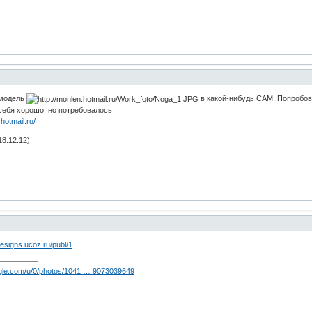
 модель
в какой-нибудь CAM. Попробова
л себя хорошо, но потребовалось
.hotmail.ru/
8:12:12)
/designs.ucoz.ru/publ/1
oogle.com/u/0/photos/1041 … 9073039649