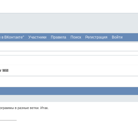
 в ВКонтакте"
Участники
Правила
Поиск
Регистрация
Войти
 Mill
ограммы в разные ветки. Итак.