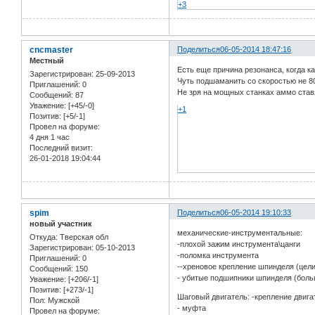
+3
cncmaster
Поделиться
06-05-2014 18:47:16
Местный
Есть еще причина резонанса, когда ка
Зарегистрирован
: 25-09-2013
Чуть подшаманить со скоростью не 800
Приглашений:
0
Не зря на мощных станках аммо став
Сообщений:
87
Уважение:
[+45/-0]
+1
Позитив:
[+5/-1]
Провел на форуме:
4 дня 1 час
Последний визит:
26-01-2018 19:04:44
spim
Поделиться
06-05-2014 19:10:33
новый участник
механические-инструментальные:
Откуда:
Тверская обл
-плохой зажим инструмента\цанги
Зарегистрирован
: 05-10-2013
-поломка инструмента
Приглашений:
0
--хреновое крепление шпинделя (цели
Сообщений:
150
- убитые подшипники шпинделя (бол
Уважение:
[+206/-1]
Позитив:
[+273/-1]
Шаговый двигатель: -крепление двига
Пол:
Мужской
- муфта
Провел на форуме: