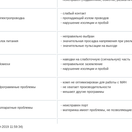
- слабый контакт
лектропроводка
- пропадающий излом проводов
- нарушение изоляции и пробой
- неправильно выбран
лок питания
- значительная просадка напряжения при увел
- значительные пульсации на выходе
- наводки на слаботочную (сигнальную) часть
Помехи
- неправильное заземление
- нарушение изоляции и пробой
- комп не оптимизирован для работы с МАЧ
Программные проблемы
- не хватает производительности
- мешают другие программы
- неисправен порт
Аппаратные проблемы
- материнка имеет проблемы, не позволяющие
-2019 11:59:34)