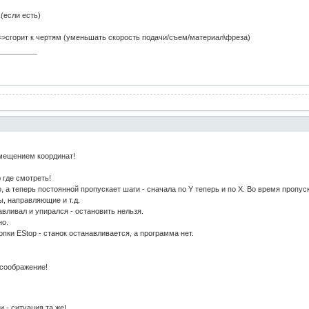
(если есть)
я=>сгорит к чертям (уменьшать скорость подачи/съем/материал\фреза)
мещением координат!
 где смотреть!
, а теперь постоянной пропускает шаги - сначала по Y теперь и по Х. Во время пропус
, направляющие и т.д.
навливал и упирался - остановить нельзя.
но.
пки EStop - станок останавливается, а программа нет.
 соображение!
 - ситуация та же!