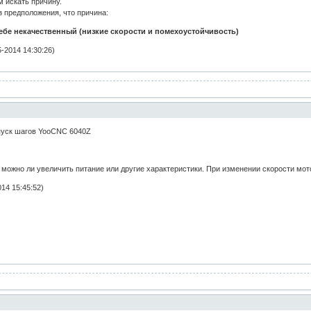
 искать причину.
з предположения, что причина:
себе некачественный (низкие скорости и помехоустойчивость)
-2014 14:30:26)
пуск шагов YooCNC 6040Z
)
 можно ли увеличить питание или другие характеристики. При изменении скорости мото
14 15:45:52)