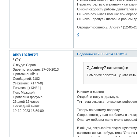
Пересмотрел всю механику - смазал -
Снизил скорость работы двигателей в
Ошибка возникает больше при обраб
Ошибка - пропуск шагов на ровном дви
Отредактировано Z_Andrey7 (12-05-20
0
andyshcher64
Поделиться
12-05-2014 14:28:19
Гуру
Откуда:
Серов
Z_Andrey7 написал(а):
Зарегистрирован
: 27-08-2013
Приглашений:
0
Помогите советом - у кого есть
Сообщений:
1102
Уважение:
[+177/-0]
Позитив:
[+134/-1]
Начнем с малого.
Пол:
Мужской
Откройте тему отдельную.
Провел на форуме:
Тут тема открыта только как референ
26 дней 12 часов
Последний визит:
Теперь по вашему вопросу.
19-12-2023 13:59:00
Скорее всего, у вас проблема с элект
Она там собрана на не очень хорошей
В общем, открывайте отдельную тему
назовите ее как-нибудь типа "Станок