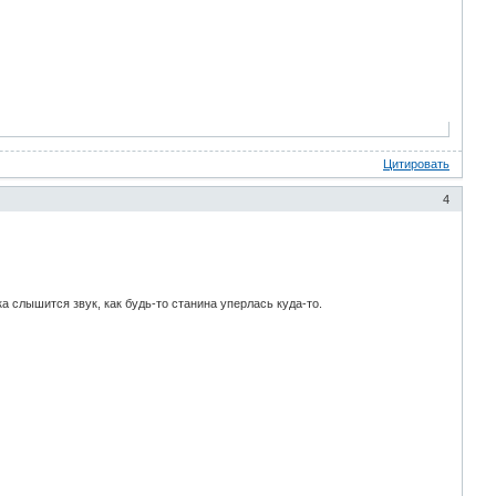
Цитировать
4
ка слышится звук, как будь-то станина уперлась куда-то.