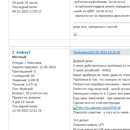
-зубчатая муфта\шкив (если есть)
28 дней 16 часов
- ослабление\надрыв ремня передачи 
Последний визит:
-шкив на ШВП (если есть)
08-12-2023 17:00:12
- пропуски из-за перегрева двигател
режу все, связанное с охотой
+1
Z_Andrey7
Поделиться
12-05-2014 13:15:40
Местный
Добрый день!
Откуда:
г. Николаев
У меня действительно проблема со с
Зарегистрирован
: 12-05-2014
Станок китайский - 6040Z
Приглашений:
0
Какие драйвера не знаю, даже не знаю
Сообщений:
66
Проблема в том, что сначало не часто
Уважение:
[+18/-0]
Полностью перебрал механику - винты
Позитив:
[+27/-4]
Пол:
Мужской
Гонял его под нагрузкой - рукой оста
Возраст:
43
[1983-04-28]
Уменьшил скорость в 2 раза- все рав
Провел на форуме:
Еще одно замечание - при нажатии кно
4 дня 14 часов
Сделал все по этой инструкции
Последний визит:
12-09-2020 22:51:19
Помогите советом - у кого есть какие
Что делал:
Поменял кабель LPT
Использовал два ПК для самопроверки