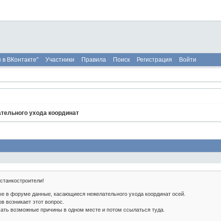
 в ВКонтакте"
Участники
Правила
Поиск
Регистрация
Войти
тельного ухода координат
станкостроители!
е в форуме данные, касающиеся нежелательного ухода координат осей.
ов возникает этот вопрос.
сать возможные причины в одном месте и потом ссылаться туда.