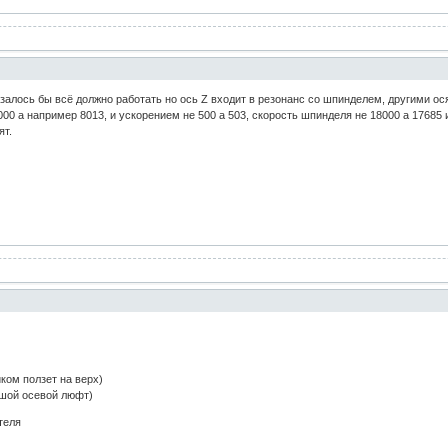
залось бы всё должно работать но ось Z входит в резонанс со шпинделем, другими ося
0 а например 8013, и ускорением не 500 а 503, скорость шпинделя не 18000 а 17685 и 
ят.
ком ползет на верх)
ьшой осевой люфт)
теля