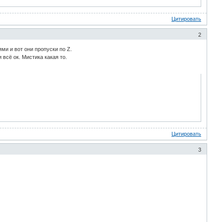
Цитировать
2
ми и вот они пропуски по Z.
всё ок. Мистика какая то.
Цитировать
3