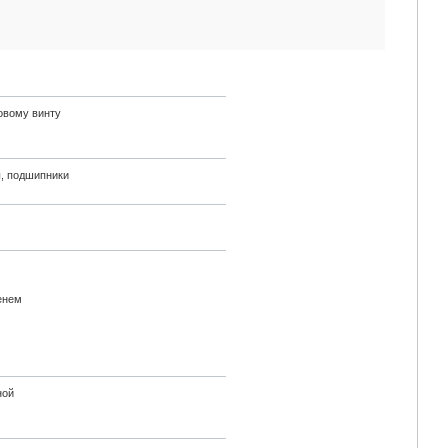
довому винту
ы, подшипники
енем
ной