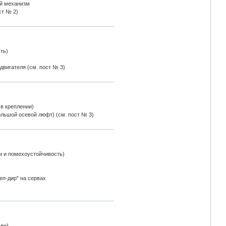
й механизм
ст № 2)
ть)
 двигателя (см. пост № 3)
в креплении)
ольшой осевой люфт) (см. пост № 3)
ти и помехоустойчивость)
еп-дир" на сервах
чен)