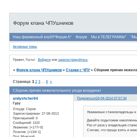
Форум клана ЧПУшников
Наш фирменный клуб!!!"Форум А"
Форум
Мы в ТЕЛЕГРАММе"
"Мы
Активные темы
Привет, Гость!
Войдите
или
зарегистрируйтесь
.
»
Форум клана ЧПУшников
»
Станки с ЧПУ
»
Сборник причин нежела
Страница:
1
2
3
…
6
»
Сборник причин нежелательного ухода координат
andyshcher64
Поделиться
18-04-2014 07:57:34
Гуру
Откуда:
Серов
Уважаемые станковладельцы и 
Зарегистрирован
: 27-08-2013
Приглашений:
0
Давайте подытожим накопленны
Сообщений:
1102
Раз от раза у владельцев станк
Уважение:
[+177/-0]
Считаю, что проще взять и опи
Позитив:
[+134/-1]
Пол:
Мужской