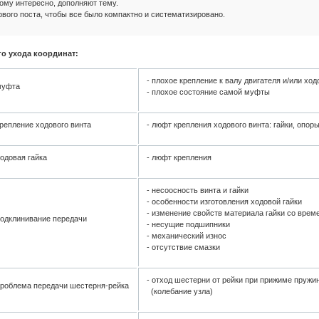
 кому интересно, дополняют тему.
вого поста, чтобы все было компактно и систематизировано.
о ухода координат:
- плохое крепление к валу двигателя и/или хо
муфта
- плохое состояние самой муфты
репление ходового винта
- люфт крепления ходового винта: гайки, опор
одовая гайка
- люфт крепления
- несоосность винта и гайки
- особенности изготовления ходовой гайки
- изменение свойств материала гайки со врем
одклинивание передачи
- несущие подшипники
- механический износ
- отсутствие смазки
- отход шестерни от рейки при прижиме пружи
роблема передачи шестерня-рейка
(колебание узла)