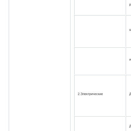
р
ш
2.Электрические
Д