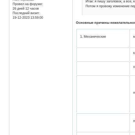
Итак: я пишу заголовок, а все,
Провел на форуме:
Потом я провожу изменение пер
26 дней 12 часов
Последний визит:
19-12-2023 13:59:00
Основные причины нежелательног
1. Механические
к
х
п
п