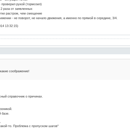
 проверил рукой (тормозил)
 2 раза от заявленных
отке растром, чем смещение
жении - не поворот, не начало движения, а именно по прямой в середине, 3/4.
14 13:32:15)
 какие соображение!
сный справочник о причинах.
роникой.
 базе.
,
 такой-то. Проблема с пропуском шагов"