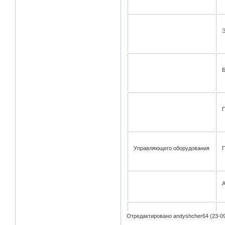
Э
Б
Управляющего оборудования
Отредактировано andyshcher64 (23-09