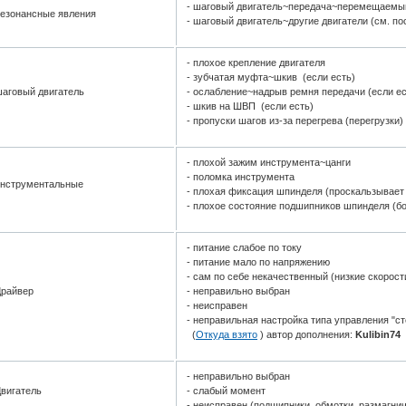
- шаговый двигатель~передача~перемещаемы
езонансные явления
- шаговый двигатель~другие двигатели (см. по
- плохое крепление двигателя
- зубчатая муфта~шкив (если есть)
аговый двигатель
- ослабление~надрыв ремня передачи (если ес
- шкив на ШВП (если есть)
- пропуски шагов из-за перегрева (перегрузки)
- плохой зажим инструмента~цанги
- поломка инструмента
инструментальные
- плохая фиксация шпинделя (проскальзывает 
- плохое состояние подшипников шпинделя (б
- питание слабое по току
- питание мало по напряжению
- сам по себе некачественный (низкие скорос
Драйвер
- неправильно выбран
- неисправен
- неправильная настройка типа управления "ст
(
Откуда взято
) автор дополнения:
Kulibin74
- неправильно выбран
вигатель
- слабый момент
- неисправен (подшипники, обмотки, размагни