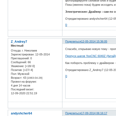
фотографируйте силовой блок и будем
Пока (именно пока) будем исходить и
Электрические: Драйвер : сам по 
Отредактировано andyshcher64 (12-05
0
Z_Andrey7
Поделиться
12-05-2014 15:36:05
Местный
Спасибо, открываю новую тему - про
Откуда:
г. Николаев
Зарегистрирован
: 12-05-2014
Пропуск шагов YooCNC 6040Z (Китай
Приглашений:
0
Сообщений:
66
Как побороть проблему с драйвером -
Уважение:
[+18/-0]
Позитив:
[+27/-4]
Отредактировано Z_Andrey7 (12-05-20
Пол:
Мужской
0
Возраст:
43
[1983-04-28]
Провел на форуме:
4 дня 14 часов
Последний визит:
12-09-2020 22:51:19
andyshcher64
Поделиться
17-09-2014 06:16:17