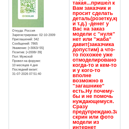
такая...пришел к
Вам заказчик и
просит сделать
деталь(розетку,крон
и т.д.) -денег у
Вас на заказ
Откуда:
Россия
модели с "нуля"
Зарегистрирован
: 02-10-2009
нет или "жаба"
Приглашений:
342
давит(заказчика
Сообщений:
7865
Уважение:
[+3063/-55]
допустим) а что-
Позитив:
[+2008/-39]
то похожее уже
Пол:
Мужской
отмоделировано
Провел на форуме:
когда-то и кем-то
10 месяцев 4 дня
и у кого-то
Последний визит:
31-07-2026 07:51:40
вполне
возможно в
"загашнике"
есть.Ну почему-
бы и не помочь
нуждающемуся.
Сразу
предупреждаю.За
скрин или фото
модели из
интернет