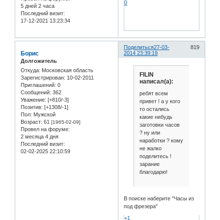
0
5 дней 2 часа
Последний визит:
17-12-2021 13:23:34
Поделиться
27-03-
819
Борис
2014 23:39:19
Долгожитель
Откуда:
Московская область
FILIN
Зарегистрирован
: 10-02-2011
написал(а):
Приглашений:
0
Сообщений:
362
ребят всем
Уважение:
[+810/-3]
привет ! а у кого
Позитив:
[+1308/-1]
то остались
Пол:
Мужской
какие нибудь
Возраст:
61
[1965-02-09]
заготовки часов
Провел на форуме:
? ну или
2 месяца 4 дня
наработки ? кому
Последний визит:
не жалко
02-02-2025 22:10:59
поделитесь !
зарание
благодарю!
В поиске наберите "Часы из
под фрезера"
+1