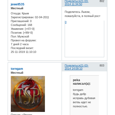
Поделиться
21-03-
802
jewell535
2014 11:34:50
Местный
Поделитесь Львом,
Откуда:
Крым
пожалуйста, в полный рост
Зарегистрирован
: 02-04-2011
Приглашений:
0
0
Сообщений:
168
Уважение:
[+47/-0]
Позитив:
[+99/-0]
Пол:
Мужской
Провел на форуме:
7 дней 2 часа
Последний визит:
25-11-2019 11:10:10
Поделиться
21-03-
803
torngam
2014 14:09:10
Местный
peka
написал(а):
torngam
будь добр
исправь дубовая
ветвь идет не
полностью.
Откуда:
г.Рязань