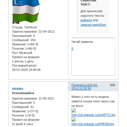
Скрытый
текст:
Для просмотра
скрытого текста -
войдите
или
зарегистрируйтесь
.
Откуда:
Tashkent
Зарегистрирован
: 22-04-2013
Приглашений:
0
Сообщений:
154
Читай правила
Уважение:
[+40/-3]
Позитив:
[+46/-0]
0
Пол:
Мужской
Провел на форуме:
1 месяц 1 день
Последний визит:
28-07-2026 19:08:46
Поделиться
03-04-
836
strelex
2014 15:35:34
Освоившийся
Может у кого есть модель
Зарегистрирован
: 11-09-2011
лафета пушки типа такого как
Приглашений:
0
на фото.
Сообщений:
41
Уважение:
[+27/-0]
Позитив:
[+3/-0]
Провел на форуме:
11 дней 4 часа