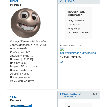
turber
2014 09:32:27
Местный
Посетитель
написал(а):
Ищу модель
рамы или
модельера
который её делал
Откуда:
Жуковский Моск обл
Зарегистрирован
: 14-05-2013
похожее имеется
Приглашений:
0
Сообщений:
172
Уважение:
[+663/-1]
устроит- стучись
Позитив:
[+718/-11]
+2
Пол:
Мужской
Возраст:
50
[1976-03-22]
Провел на форуме:
20 дней 8 часов
Последний визит:
09-01-2023 17:19:07
Поделиться
03-04-
835
4142
2014 14:01:04
Местный