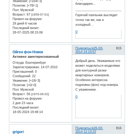
Уважение:
[+164/-3]
благодарен...
Позитив:
[+78/-1]
Пол:
Мужской
Возраст:
67
[1959-07-01]
Горячий паяльник выглядит
Провел на форуме:
точно так же, как и
29 дней 6 часов
холодный…
Последний визит:
0
28-07-2025 08:15:06
Поделиться
25-03-
815
Ойген фон Новок
2014 14:19:57
Активно заинтересованный
Добрый день. Уважаемые кто
Откуда:
Екатеринбург
может поделиться моделями
Зарегистрирован
: 14-07-2010
для контурной резки
Приглашений:
0
квартирных номерков.
Сообщений:
22
Особенно интересна
Уважение:
[+18/-3]
подложка (фон) под номера.
Позитив:
[+0/-0]
Пол:
Мужской
С уважением.
Возраст:
56
[1970-06-02]
0
Провел на форуме:
2 дня 23 часа
Последний визит:
18-05-2024 19:48:14
Поделиться
26-03-
816
grigori
2014 12:13:23