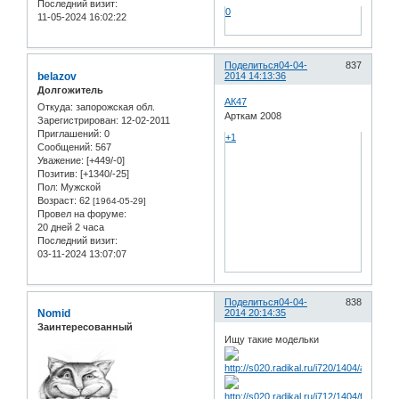
Последний визит:
0
11-05-2024 16:02:22
Поделиться
04-04-
837
belazov
2014 14:13:36
Долгожитель
АК47
Откуда:
запорожская обл.
Арткам 2008
Зарегистрирован
: 12-02-2011
Приглашений:
0
+1
Сообщений:
567
Уважение:
[+449/-0]
Позитив:
[+1340/-25]
Пол:
Мужской
Возраст:
62
[1964-05-29]
Провел на форуме:
20 дней 2 часа
Последний визит:
03-11-2024 13:07:07
Поделиться
04-04-
838
Nomid
2014 20:14:35
Заинтересованный
Ищу такие модельки