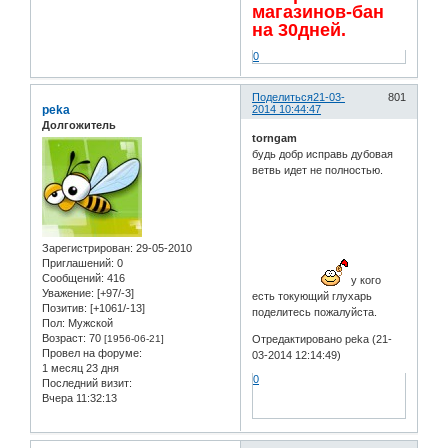
магазинов-бан
на 30дней.
0
Поделиться
21-03-
801
peka
2014 10:44:47
Долгожитель
torngam
будь добр исправь дубовая
ветвь идет не полностью.
Зарегистрирован
: 29-05-2010
Приглашений:
0
Сообщений:
416
у кого
Уважение:
[+97/-3]
есть токующий глухарь
Позитив:
[+1061/-13]
поделитесь пожалуйста.
Пол:
Мужской
Возраст:
70
[1956-06-21]
Отредактировано peka (21-
Провел на форуме:
03-2014 12:14:49)
1 месяц 23 дня
0
Последний визит:
Вчера 11:32:13