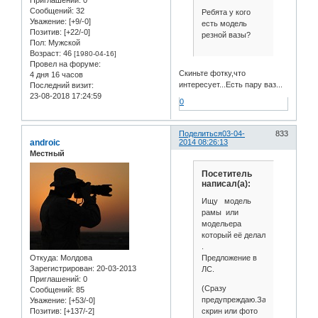
Сообщений:
32
Ребята у кого
Уважение:
[+9/-0]
есть модель
Позитив:
[+22/-0]
резной вазы?
Пол:
Мужской
Возраст:
46
[1980-04-16]
Провел на форуме:
Скиньте фотку,что
4 дня 16 часов
интересует...Есть пару ваз...
Последний визит:
23-08-2018 17:24:59
0
Поделиться
03-04-
833
androic
2014 08:26:13
Местный
Посетитель
написал(а):
Ищу модель
рамы или
модельера
который её делал
.
Предложение в
Откуда:
Молдова
Зарегистрирован
: 20-03-2013
ЛС.
Приглашений:
0
(Сразу
Сообщений:
85
предупреждаю.За
Уважение:
[+53/-0]
скрин или фото
Позитив:
[+137/-2]