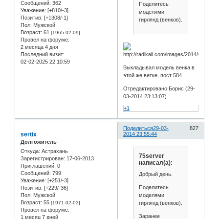
Сообщений:
362
Поделитесь
Уважение:
[+810/-3]
моделями
Позитив:
[+1308/-1]
гирлянд (венков).
Пол:
Мужской
Возраст:
61
[1965-02-09]
Провел на форуме:
2 месяца 4 дня
Последний визит:
02-02-2025 22:10:59
Выкладывал модель венка в
этой же ветке, пост 584
Отредактировано Борис (29-
03-2014 23:13:07)
+1
Поделиться
29-03-
827
sertix
2014 23:55:44
Долгожитель
Откуда:
Астрахань
75server
Зарегистрирован
: 17-06-2013
написал(а):
Приглашений:
0
Сообщений:
799
Добрый день.
Уважение:
[+251/-3]
Поделитесь
Позитив:
[+229/-36]
моделями
Пол:
Мужской
Возраст:
55
гирлянд (венков).
[1971-02-03]
Провел на форуме:
Заранее
1 месяц 7 дней