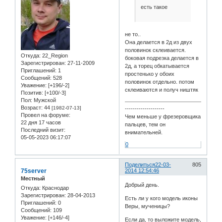
есть такое
не то..
Она делается в 2д из двух
половинок склеивается.
Откуда:
22_Region
боковая подрезка делается в
Зарегистрирован
: 27-11-2009
2д, а торец обкатывается
Приглашений:
1
простенько у обоих
Сообщений:
528
половинок отдельно. потом
Уважение:
[+196/-2]
склеиваются и получ ништяк
Позитив:
[+100/-3]
Пол:
Мужской
Возраст:
44
[1982-07-13]
--------------------
Провел на форуме:
Чем меньше у фрезеровщика
22 дня 17 часов
пальцев, тем он
Последний визит:
внимательней.
05-05-2023 06:17:07
0
Поделиться
22-03-
805
75server
2014 12:54:46
Местный
Добрый день.
Откуда:
Краснодар
Зарегистрирован
: 28-04-2013
Есть ли у кого модель иконы
Приглашений:
0
Веры, мученицы?
Сообщений:
109
Уважение:
[+146/-4]
Если да, то выложите модель,