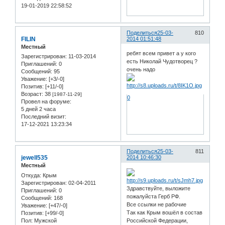
19-01-2019 22:58:52
Поделиться
25-03-
810
FILIN
2014 01:51:48
Местный
ребят всем привет а у кого
Зарегистрирован
: 11-03-2014
есть Николай Чудотворец ?
Приглашений:
0
очень надо
Сообщений:
95
Уважение:
[+3/-0]
Позитив:
[+11/-0]
Возраст:
38
[1987-11-29]
0
Провел на форуме:
5 дней 2 часа
Последний визит:
17-12-2021 13:23:34
Поделиться
25-03-
811
jewell535
2014 10:46:30
Местный
Откуда:
Крым
Зарегистрирован
: 02-04-2011
Здравствуйте, выложите
Приглашений:
0
пожалуйста Герб РФ.
Сообщений:
168
Все ссылки не рабочие
Уважение:
[+47/-0]
Так как Крым вошёл в состав
Позитив:
[+99/-0]
Пол:
Мужской
Российской Федерации,