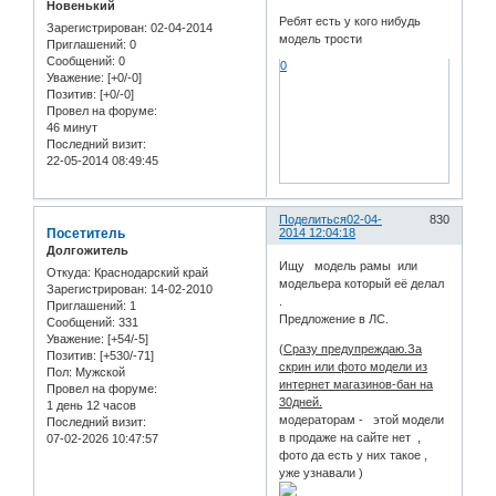
Новенький
Ребят есть у кого нибудь
Зарегистрирован
: 02-04-2014
модель трости
Приглашений:
0
Сообщений:
0
0
Уважение:
[+0/-0]
Позитив:
[+0/-0]
Провел на форуме:
46 минут
Последний визит:
22-05-2014 08:49:45
Поделиться
02-04-
830
Посетитель
2014 12:04:18
Долгожитель
Ищу модель рамы или
Откуда:
Краснодарский край
модельера который её делал
Зарегистрирован
: 14-02-2010
.
Приглашений:
1
Предложение в ЛС.
Сообщений:
331
Уважение:
[+54/-5]
(
Сразу предупреждаю.За
Позитив:
[+530/-71]
скрин или фото модели из
Пол:
Мужской
интернет магазинов-бан на
Провел на форуме:
30дней.
1 день 12 часов
модераторам - этой модели
Последний визит:
в продаже на сайте нет ,
07-02-2026 10:47:57
фото да есть у них такое ,
уже узнавали )