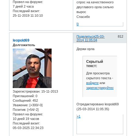
Провел на форуме:
спрос на качественного
7 дней 2 часа
двуглавого орла сильно
Последний визит:
вырос
25-11-2019 11:10:10
Спасибо
0
Поделиться
25-03-
812
leopold69
2014 11:05:04
Долгожитель
Держи орла
Скрытый
текст:
Для просмотра
скрытого текста -
войдите
или
зарегистрируйтесь
.
Зарегистрирован
: 15-11-2013
Приглашений:
0
Сообщений:
452
Отредактировано leopold69
Уважение:
[+300/-0]
(25-03-2014 11:05:35)
Позитив:
[+54/-2]
Провел на форуме:
+1
10 дней 19 часов
Последний визит:
05-03-2025 22:34:23