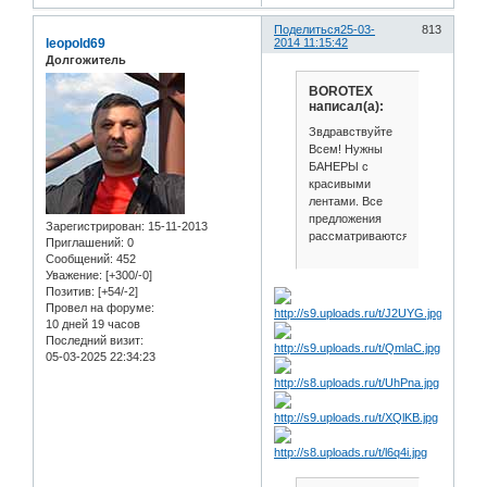
Поделиться
25-03-
813
leopold69
2014 11:15:42
Долгожитель
BOROTEX
написал(а):
Звдравствуйте
Всем! Нужны
БАНЕРЫ с
красивыми
лентами. Все
предложения
Зарегистрирован
: 15-11-2013
рассматриваются.
Приглашений:
0
Сообщений:
452
Уважение:
[+300/-0]
Позитив:
[+54/-2]
Провел на форуме:
10 дней 19 часов
Последний визит:
05-03-2025 22:34:23