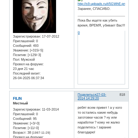
Заранее, СПАСИБО.
Пока Вы ищете как убить
время, ВРЕМЯ, убивает Вас!!!
0
Зарегистрирован
: 17-07-2012
Приглашений:
0
Сообщений:
493
Уважение:
[+315/-5]
Позитив:
[+129/-3]
Пол:
Мужской
Провел на форуме:
23 дня 21 час
Последний визит:
26-04-2025 06:37:34
Поделиться
27-03-
818
FILIN
2014 14:29:20
Местный
ребят всем привет ! а у кого
Зарегистрирован
: 11-03-2014
то остались какие нибудь
Приглашений:
0
заготовки часов ? ну или
Сообщений:
95
наработки ? кому не жалко
Уважение:
[+3/-0]
поделитесь ! зарание
Позитив:
[+11/-0]
благодарю!
Возраст:
38
[1987-11-29]
Провел на форуме: