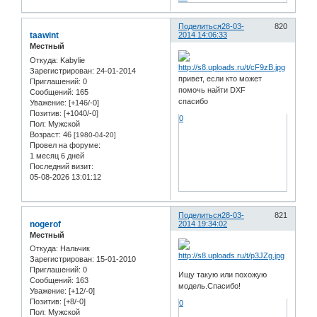
Поделиться
28-03-
820
taawint
2014 14:06:33
Местный
Откуда:
Kabylie
Зарегистрирован
: 24-01-2014
привет, если кто может
Приглашений:
0
помочь найти DXF
Сообщений:
165
спасибо
Уважение:
[+146/-0]
Позитив:
[+1040/-0]
0
Пол:
Мужской
Возраст:
46
[1980-04-20]
Провел на форуме:
1 месяц 6 дней
Последний визит:
05-08-2026 13:01:12
Поделиться
28-03-
821
nogerof
2014 19:34:02
Местный
Откуда:
Нальчик
Зарегистрирован
: 15-01-2010
Приглашений:
0
Ищу такую или похожую
Сообщений:
163
модель.Спасибо!
Уважение:
[+12/-0]
Позитив:
[+8/-0]
0
Пол:
Мужской