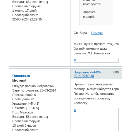
Возраст:
66
[1960-05-01]
пожалуйста.
Провел на форуме:
1 месяц 17 дней
Заранее
Последний визит:
спасибо.
22-08-2024 22:29:35
Св. Вера
Ссылка
Жизнь нужно прожить так, что
бы тебя помнили даже
сволочи. Ф.Г. Раневская
0
Поделиться
24-03-
809
Яиванныч
2014 20:50:10
Местный
Приветствую! Уважаемые
Откуда:
Лосино-Петровский
господа ,может найдется Герб
Зарегистрирован
: 23-03-2014
Грузии .Хотел-бы подарить
Приглашений:
0
соседу-очень хорошему
Сообщений:
61
человеку.
Уважение:
[+54/-1]
Позитив:
[+161/-5]
0
Пол:
Мужской
Возраст:
58
[1968-06-21]
Провел на форуме:
13 дней 0 часов
Последний визит: