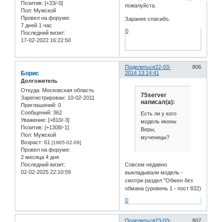
Позитив:
[+33/-0]
пожалуйста.
Пол:
Мужской
Провел на форуме:
Заранее спасибо.
7 дней 1 час
0
Последний визит:
17-02-2022 16:22:50
Поделиться
22-03-
806
Борис
2014 13:14:41
Долгожитель
Откуда:
Московская область
75server
Зарегистрирован
: 10-02-2011
написал(а):
Приглашений:
0
Сообщений:
362
Есть ли у кого
Уважение:
[+810/-3]
модель иконы
Позитив:
[+1308/-1]
Веры,
Пол:
Мужской
мученицы?
Возраст:
61
[1965-02-09]
Провел на форуме:
2 месяца 4 дня
Совсем недавно
Последний визит:
02-02-2025 22:10:59
выкладывали модель -
смотри раздел "Обмен без
обмана (уровень 1 - пост 832)
0
Поделиться
23-03-
807