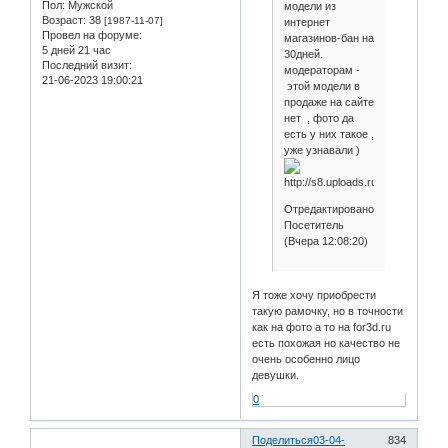
Пол:
Мужской
модели из
Возраст:
38
[1987-11-07]
интернет
Провел на форуме:
магазинов-бан на
5 дней 21 час
30дней.
Последний визит:
модераторам -
21-06-2023 19:00:21
этой модели в
продаже на сайте
нет , фото да
есть у них такое ,
уже узнавали )
Отредактировано
Посетитель
(Вчера 12:08:20)
Я тоже хочу приобрести
такую рамочку, но в точности
как на фото а то на for3d.ru
есть похожая но качество не
очень особенно лицо
девушки.
0
Поделиться
03-04-
834