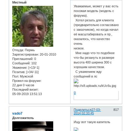
Местный
Уважаемые, может у вас есть
похожая модель (модель с
форума).
Хотел резать для клиента
(предварительно согласовано
с заказчиком), но когда начал
её масштабировать и пр.,
оказалось, что качество
очень
низкое.
Откуда:
Пермь
Мне надо что-то подобное
Зарегистрирован
: 20-01-2010
что-бы резануть в размере
Приглашений:
0
высота 400 ширина 300 с
Сообщений:
102
хорошим качеством.
Уважение:
[+13/-1]
С уважением жду
Позитив:
[+34/-11]
Пол:
Мужской
сообщений в лс
Провел на форуме:
22 дня 0 часов
Последний визит:
0
05-09-2019 13:51:13
Поделиться
27-03-
817
vado7
2014 02:33:45
Долгожитель
Ищу вот такую капитель