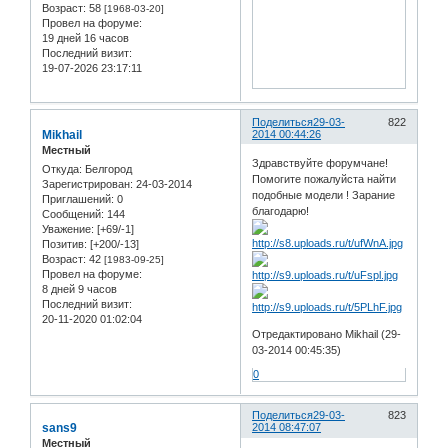
Возраст:
58
[1968-03-20]
Провел на форуме:
19 дней 16 часов
Последний визит:
19-07-2026 23:17:11
Поделиться
29-03-
822
Mikhail
2014 00:44:26
Местный
Здравствуйте форумчане!
Откуда:
Белгород
Помогите пожалуйста найти
Зарегистрирован
: 24-03-2014
подобные модели ! Зарание
Приглашений:
0
благодарю!
Сообщений:
144
Уважение:
[+69/-1]
Позитив:
[+200/-13]
Возраст:
42
[1983-09-25]
Провел на форуме:
8 дней 9 часов
Последний визит:
20-11-2020 01:02:04
Отредактировано Mikhail (29-
03-2014 00:45:35)
0
Поделиться
29-03-
823
sans9
2014 08:47:07
Местный