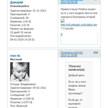
Димарий
2014 09:58:38
Освоившийся
Приветствую! Ребята может
Зарегистрирован
: 01-11-2013
есть у кого модель бюста или
Приглашений:
0
портрета Екатерины второй
Сообщений:
55
Уважение:
[+0/-0]
Позитив:
[+2/-0]
? Спасибо
Провел на форуме:
10 дней 19 часов
0
Последний визит:
09-01-2019 14:28:32
Поделиться
23-03-
808
stas-dz
2014 11:16:06
Местный
75server
написал(а):
Добрый день.
Есть ли у кого
Откуда:
Владикавказ
модель иконы
Зарегистрирован
: 05-01-2011
Веры,
Приглашений:
0
мученицы?
Сообщений:
237
Уважение:
[+129/-0]
Если да, то
Позитив:
[+237/-0]
выложите
Пол:
Мужской
модель,