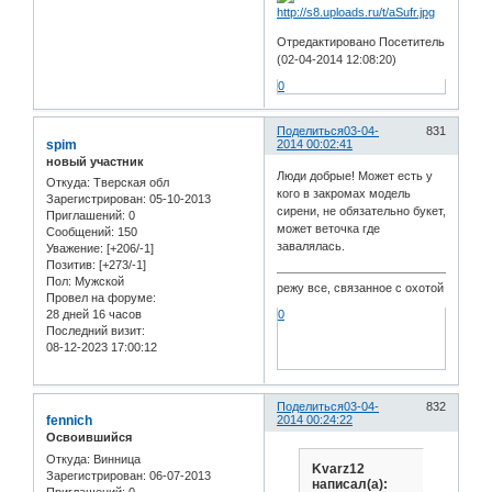
Отредактировано Посетитель
(02-04-2014 12:08:20)
0
Поделиться
03-04-
831
spim
2014 00:02:41
новый участник
Люди добрые! Может есть у
Откуда:
Тверская обл
кого в закромах модель
Зарегистрирован
: 05-10-2013
сирени, не обязательно букет,
Приглашений:
0
может веточка где
Сообщений:
150
завалялась.
Уважение:
[+206/-1]
Позитив:
[+273/-1]
Пол:
Мужской
режу все, связанное с охотой
Провел на форуме:
28 дней 16 часов
0
Последний визит:
08-12-2023 17:00:12
Поделиться
03-04-
832
fennich
2014 00:24:22
Освоившийся
Откуда:
Винница
Kvarz12
Зарегистрирован
: 06-07-2013
написал(а):
Приглашений:
0