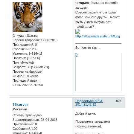
torngam
, большое спасибо
за флаг.
Совсем забыл, что второй
флаг немного другой.. может
быть у кого-нибудь есть
такой флаг?
Откуда:
г.Шахты
Зарегистрирован
: 17-06-2013
Приглашений:
0
Вот как-то так...
Сообщений:
298
Уважение:
[+816/-1]
0
Позитив:
[+825/-6]
Пол:
Мужской
Возраст:
50
[1976-01-09]
Провел на форуме:
20 дней 10 часов
Последний визит:
27-06-2023 21:45:50
Поделиться
29-03-
824
75server
2014 21:42:12
Местный
Добрый день.
Откуда:
Краснодар
Зарегистрирован
: 28-04-2013
Поделитесь моделями
Приглашений:
0
гирлянд (венков).
Сообщений:
109
Уважение:
[+146/-4]