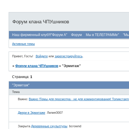
Форум клана ЧПУшников
Наш фирменный клуб!!!"Форум А"
Форум
Мы в ТЕЛЕГРАММе"
"Мы
Активные темы
Привет, Гость!
Войдите
или
зарегистрируйтесь
.
»
Форум клана ЧПУшников
»
"Эрмитаж"
Страница:
1
"Эрмитаж"
Тема
Важно:
Важно !Темы для просмотра - не для комментирования! Топикстарт
Двери в Эрмитаже
Лилия3007
Закрыта
Деревянные скульптуры
bcrownd