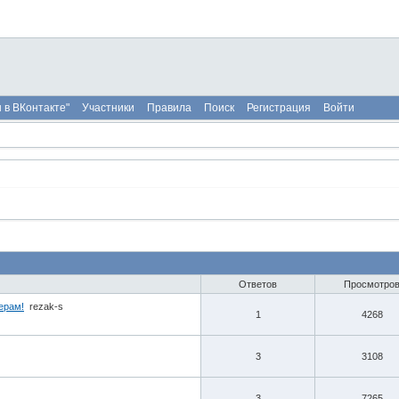
 в ВКонтакте"
Участники
Правила
Поиск
Регистрация
Войти
Ответов
Просмотро
ерам!
rezak-s
1
4268
3
3108
3
7265