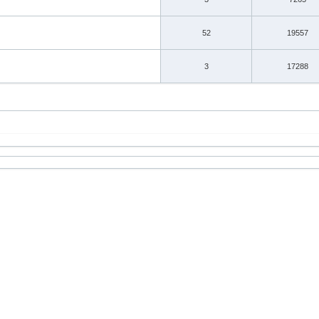
52
19557
3
17288