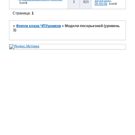
10-03-2017
3
823
komil
05:50:06
komil
Страница:
1
»
Форум клана ЧПУшников
»
Модели посерьезней (уровень
3)