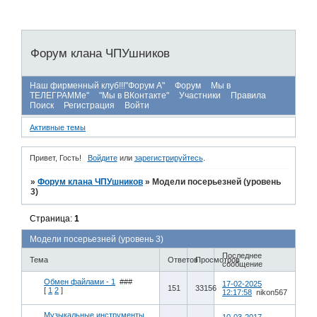
Форум клана ЧПУшников
Наш фирменный клуб!!!"Форум А"
Форум
Мы в
ТЕЛЕГРАММе"
"Мы в ВКонтакте"
Участники
Правила
Поиск
Регистрация
Войти
Активные темы
Привет, Гость!
Войдите
или
зарегистрируйтесь
.
»
Форум клана ЧПУшников
»
Модели посерьезней (уровень
3)
Страница:
1
Модели посерьезней (уровень 3)
Последнее
Тема
Ответов
Просмотров
сообщение
Обмен файлами - 1
###
17-02-2025
151
33156
[
1
2
]
12:17:58
nikon567
Музыкальные инструменты.