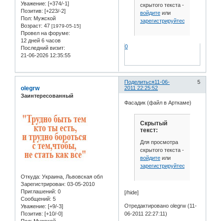
Уважение:
[+374/-1]
скрытого текста -
Позитив:
[+223/-2]
войдите
или
Пол:
Мужской
зарегистрируйтесь
.
Возраст:
47
[1979-05-15]
Провел на форуме:
12 дней 6 часов
0
Последний визит:
21-06-2026 12:35:55
Поделиться
11-06-
5
olegrw
2011 22:25:52
Заинтересованный
Фасадик (файл в Арткаме)
Скрытый
текст:
Для просмотра
скрытого текста -
войдите
или
зарегистрируйтесь
.
Откуда:
Украина, Львовская обл
Зарегистрирован
: 03-05-2010
Приглашений:
0
[/hide]
Сообщений:
5
Отредактировано olegrw (11-
Уважение:
[+9/-3]
Позитив:
[+10/-0]
06-2011 22:27:11)
Пол:
Мужской