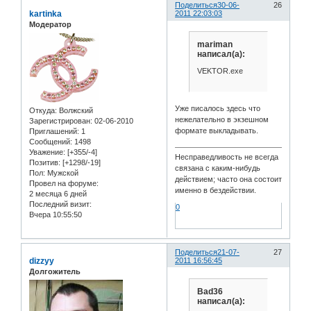
Поделиться
30-06-
26
kartinka
2011 22:03:03
Модератор
mariman
написал(а):
VEKTOR.exe
Уже писалось здесь что
Откуда:
Волжский
нежелательно в экзешном
Зарегистрирован
: 02-06-2010
формате выкладывать.
Приглашений:
1
Сообщений:
1498
Уважение:
[+355/-4]
Несправедливость не всегда
Позитив:
[+1298/-19]
связана с каким-нибудь
Пол:
Мужской
действием; часто она состоит
Провел на форуме:
именно в бездействии.
2 месяца 6 дней
Последний визит:
0
Вчера 10:55:50
Поделиться
21-07-
27
dizzyy
2011 16:56:45
Долгожитель
Bad36
написал(а):