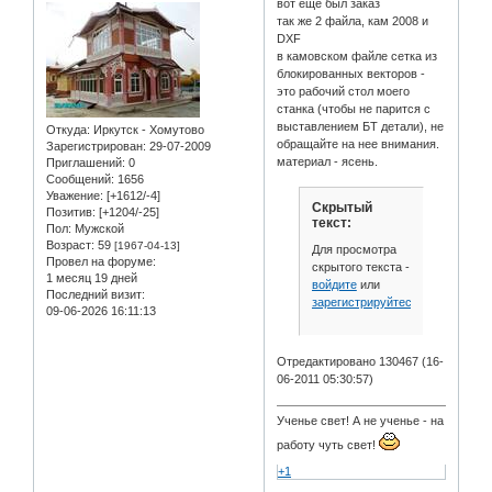
вот еще был заказ
так же 2 файла, кам 2008 и
DXF
в камовском файле сетка из
блокированных векторов -
это рабочий стол моего
станка (чтобы не парится с
выставлением БТ детали), не
Откуда:
Иркутск - Хомутово
обращайте на нее внимания.
Зарегистрирован
: 29-07-2009
материал - ясень.
Приглашений:
0
Сообщений:
1656
Уважение:
[+1612/-4]
Скрытый
Позитив:
[+1204/-25]
текст:
Пол:
Мужской
Возраст:
59
[1967-04-13]
Для просмотра
Провел на форуме:
скрытого текста -
1 месяц 19 дней
войдите
или
Последний визит:
зарегистрируйтесь
.
09-06-2026 16:11:13
Отредактировано 130467 (16-
06-2011 05:30:57)
Ученье свет! А не ученье - на
работу чуть свет!
+1