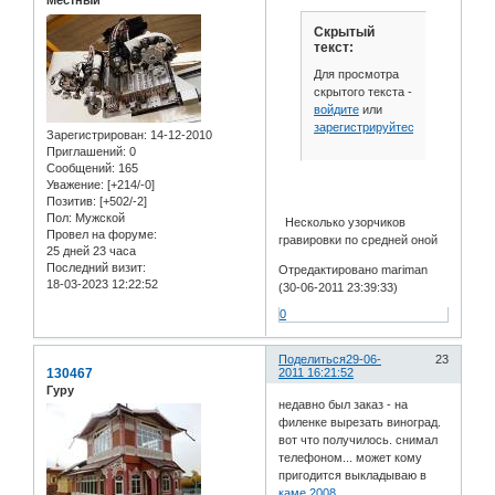
Местный
Скрытый
текст:
Для просмотра
скрытого текста -
войдите
или
зарегистрируйтесь
.
Зарегистрирован
: 14-12-2010
Приглашений:
0
Сообщений:
165
Уважение:
[+214/-0]
Позитив:
[+502/-2]
Пол:
Мужской
Несколько узорчиков
Провел на форуме:
гравировки по средней оной
25 дней 23 часа
Последний визит:
Отредактировано mariman
18-03-2023 12:22:52
(30-06-2011 23:39:33)
0
Поделиться
29-06-
23
130467
2011 16:21:52
Гуру
недавно был заказ - на
филенке вырезать виноград.
вот что получилось. снимал
телефоном... может кому
пригодится выкладываю в
каме 2008