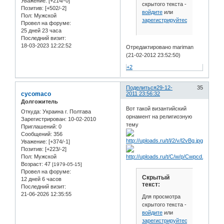
Уважение:
[+214/-0]
скрытого текста -
Позитив:
[+502/-2]
войдите
или
Пол:
Мужской
зарегистрируйтесь
.
Провел на форуме:
25 дней 23 часа
Последний визит:
18-03-2023 12:22:52
Отредактировано mariman
(21-02-2012 23:52:50)
+2
Поделиться
29-12-
35
cycomaco
2011 23:56:32
Долгожитель
Вот такой византийский
Откуда:
Украина г. Полтава
орнамент на религиозную
Зарегистрирован
: 10-02-2010
тему
Приглашений:
0
Сообщений:
356
Уважение:
[+374/-1]
Позитив:
[+223/-2]
Пол:
Мужской
Возраст:
47
[1979-05-15]
Провел на форуме:
Скрытый
12 дней 6 часов
текст:
Последний визит:
21-06-2026 12:35:55
Для просмотра
скрытого текста -
войдите
или
зарегистрируйтесь
.