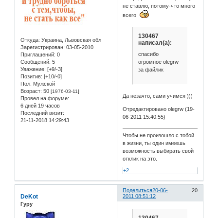
не ставлю, потому-что много
всего
130467
Откуда:
Украина, Львовская обл
написал(а):
Зарегистрирован
: 03-05-2010
спасибо
Приглашений:
0
огромное olegrw
Сообщений:
5
Уважение:
[+9/-3]
за файлик
Позитив:
[+10/-0]
Пол:
Мужской
Возраст:
50
[1976-03-11]
Да незачто, сами учимся )))
Провел на форуме:
6 дней 19 часов
Отредактировано olegrw (19-
Последний визит:
06-2011 15:40:55)
21-11-2018 14:29:43
Чтобы не произошло с тобой
в жизни, ты один имеешь
возможность выбирать свой
отклик на это.
+2
Поделиться
20-06-
20
DeKot
2011 08:51:12
Гуру