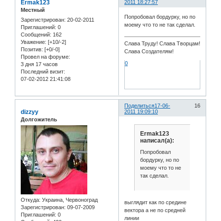
Ermak123
2011 18:27:57
Местный
Попробовал бордурку, но по
Зарегистрирован
: 20-02-2011
моему что то не так сделал.
Приглашений:
0
Сообщений:
162
Уважение:
[+10/-2]
Слава Труду! Слава Творцам!
Позитив:
[+0/-0]
Слава Создателям!
Провел на форуме:
0
3 дня 17 часов
Последний визит:
07-02-2012 21:41:08
Поделиться
17-06-
16
dizzyy
2011 19:09:10
Долгожитель
Ermak123
написал(а):
Попробовал
бордурку, но по
моему что то не
так сделал.
Откуда:
Украина, Червоноград
выглядит как по средине
Зарегистрирован
: 09-07-2009
вектора а не по средней
Приглашений:
0
линии