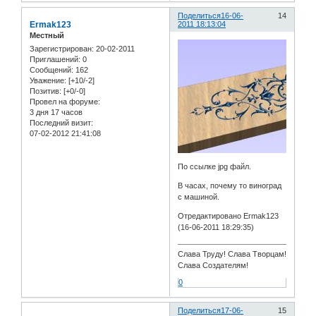
Поделиться
16-06-
14
Ermak123
2011 18:13:04
Местный
Зарегистрирован
: 20-02-2011
Приглашений:
0
Сообщений:
162
Уважение:
[+10/-2]
Позитив:
[+0/-0]
Провел на форуме:
3 дня 17 часов
Последний визит:
07-02-2012 21:41:08
По ссылке jpg файл.
В часах, почему то виноград
с машиной.
Отредактировано Ermak123
(16-06-2011 18:29:35)
Слава Труду! Слава Творцам!
Слава Создателям!
0
Поделиться
17-06-
15