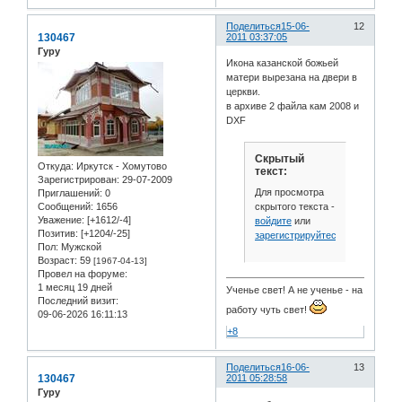
Поделиться
15-06-
12
130467
2011 03:37:05
Гуру
Икона казанской божьей
матери вырезана на двери в
церкви.
в архиве 2 файла кам 2008 и
DXF
Скрытый
Откуда:
Иркутск - Хомутово
текст:
Зарегистрирован
: 29-07-2009
Для просмотра
Приглашений:
0
скрытого текста -
Сообщений:
1656
Уважение:
[+1612/-4]
войдите
или
Позитив:
[+1204/-25]
зарегистрируйтесь
.
Пол:
Мужской
Возраст:
59
[1967-04-13]
Провел на форуме:
1 месяц 19 дней
Ученье свет! А не ученье - на
Последний визит:
работу чуть свет!
09-06-2026 16:11:13
+8
Поделиться
16-06-
13
130467
2011 05:28:58
Гуру