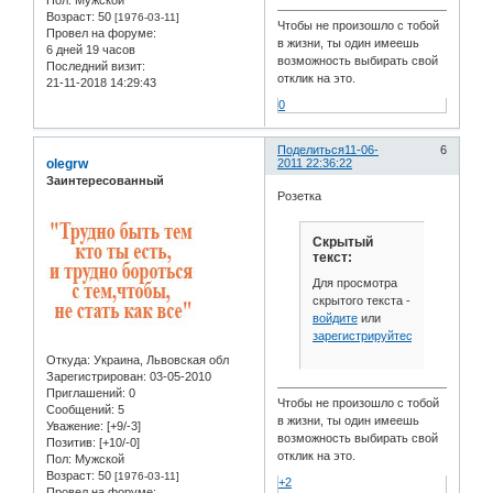
Возраст:
50
[1976-03-11]
Чтобы не произошло с тобой
Провел на форуме:
в жизни, ты один имеешь
6 дней 19 часов
возможность выбирать свой
Последний визит:
отклик на это.
21-11-2018 14:29:43
0
Поделиться
11-06-
6
olegrw
2011 22:36:22
Заинтересованный
Розетка
Скрытый
текст:
Для просмотра
скрытого текста -
войдите
или
зарегистрируйтесь
.
Откуда:
Украина, Львовская обл
Зарегистрирован
: 03-05-2010
Приглашений:
0
Чтобы не произошло с тобой
Сообщений:
5
в жизни, ты один имеешь
Уважение:
[+9/-3]
возможность выбирать свой
Позитив:
[+10/-0]
отклик на это.
Пол:
Мужской
Возраст:
50
[1976-03-11]
+2
Провел на форуме: