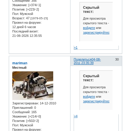
Сообщений:
356
Уважение:
[+374/-1]
Скрытый
Позитив:
[+223/-2]
текст:
Пол:
Мужской
Возраст:
47
Для просмотра
[1979-05-15]
Провел на форуме:
скрытого текста -
12 дней 6 часов
войдите
или
Последний визит:
зарегистрируйтесь
.
21-06-2026 12:35:55
+1
Поделиться
04-08-
30
mariman
2011 23:35:39
Местный
Скрытый
текст:
Для просмотра
скрытого текста -
войдите
или
зарегистрируйтесь
.
Зарегистрирован
: 14-12-2010
Приглашений:
0
Сообщений:
165
+4
Уважение:
[+214/-0]
Позитив:
[+502/-2]
Пол:
Мужской
Провел на форуме: