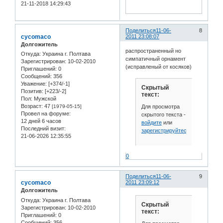
21-11-2018 14:29:43
Поделиться
11-06-
8
cycomaco
2011 23:08:07
Долгожитель
распространенный но
Откуда:
Украина г. Полтава
симпатичный орнамент
Зарегистрирован
: 10-02-2010
(исправленый от косяков)
Приглашений:
0
Сообщений:
356
Уважение:
[+374/-1]
Скрытый
Позитив:
[+223/-2]
текст:
Пол:
Мужской
Возраст:
47
Для просмотра
[1979-05-15]
Провел на форуме:
скрытого текста -
12 дней 6 часов
войдите
или
Последний визит:
зарегистрируйтесь
.
21-06-2026 12:35:55
0
Поделиться
11-06-
9
cycomaco
2011 23:09:12
Долгожитель
Откуда:
Украина г. Полтава
Скрытый
Зарегистрирован
: 10-02-2010
текст:
Приглашений:
0
Сообщений:
356