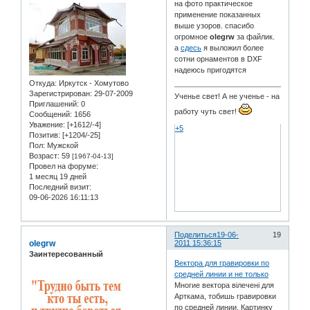
на фото практическое
применение показанных
выше узоров. спасибо
огромное
olegrw
за файлик.
а
сдесь
я выложил более
сотни орнаментов в DXF
надеюсь пригодятся
Откуда:
Иркутск - Хомутово
Зарегистрирован
: 29-07-2009
Ученье свет! А не ученье - на
Приглашений:
0
работу чуть свет!
Сообщений:
1656
Уважение:
[+1612/-4]
+5
Позитив:
[+1204/-25]
Пол:
Мужской
Возраст:
59
[1967-04-13]
Провел на форуме:
1 месяц 19 дней
Последний визит:
09-06-2026 16:11:13
Поделиться
19-06-
19
olegrw
2011 15:36:15
Заинтересованный
Вектора для гравировки по
средней линии и не только
Многие вектора вілечені для
Арткама, тобишь гравировки
по средней линии. Картинку