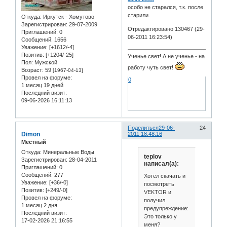
особо не старался, т.к. после
старили.
Откуда:
Иркутск - Хомутово
Зарегистрирован
: 29-07-2009
Отредактировано 130467 (29-
Приглашений:
0
06-2011 16:23:54)
Сообщений:
1656
Уважение:
[+1612/-4]
Позитив:
[+1204/-25]
Ученье свет! А не ученье - на
Пол:
Мужской
работу чуть свет!
Возраст:
59
[1967-04-13]
Провел на форуме:
0
1 месяц 19 дней
Последний визит:
09-06-2026 16:11:13
Поделиться
29-06-
24
Dimon
2011 18:48:16
Местный
Откуда:
Минеральные Воды
teplov
Зарегистрирован
: 28-04-2011
написал(а):
Приглашений:
0
Сообщений:
277
Хотел скачать и
Уважение:
[+36/-0]
посмотреть
Позитив:
[+249/-0]
VEKTOR и
Провел на форуме:
получил
1 месяц 2 дня
предупреждение:
Последний визит:
Это только у
17-02-2026 21:16:55
меня?