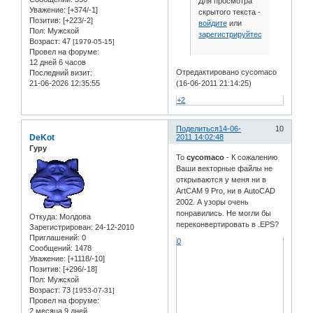
Для просмотра
Уважение:
[+374/-1]
скрытого текста -
Позитив:
[+223/-2]
войдите
или
Пол:
Мужской
зарегистрируйтесь
.
Возраст:
47
[1979-05-15]
Провел на форуме:
12 дней 6 часов
Отредактировано cycomaco
Последний визит:
21-06-2026 12:35:55
(16-06-2011 21:14:25)
+2
Поделиться
14-06-
10
DeKot
2011 14:02:48
Гуру
To
cycomaco
- К сожалению
Ваши векторные файлы не
открываются у меня ни в
ArtCAM 9 Pro, ни в AutoCAD
2002. А узоры очень
понравились. Не могли бы
Откуда:
Молдова
переконвертировать в .EPS?
Зарегистрирован
: 24-12-2010
Приглашений:
0
0
Сообщений:
1478
Уважение:
[+1118/-10]
Позитив:
[+296/-18]
Пол:
Мужской
Возраст:
73
[1953-07-31]
Провел на форуме:
2 месяца 9 дней