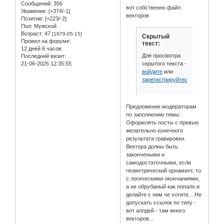
Сообщений:
356
вот собственно файл
Уважение:
[+374/-1]
векторов
Позитив:
[+223/-2]
Пол:
Мужской
Возраст:
47
[1979-05-15]
Скрытый
Провел на форуме:
текст:
12 дней 6 часов
Для просмотра
Последний визит:
скрытого текста -
21-06-2026 12:35:55
войдите
или
зарегистрируйтесь
.
Предложение модераторам
по заполнению темы:
Оформлять посты с превью
желательно конечного
результата гравировки.
Вектора долны быть
закончеными и
самодостаточными, если
геометрический орнамент, то
с логическими окончаниями,
а не обрубаный как попало и
делайте с ним че хотите... Не
допускать ссылок по типу -
вот аллдей - там много
векторов...