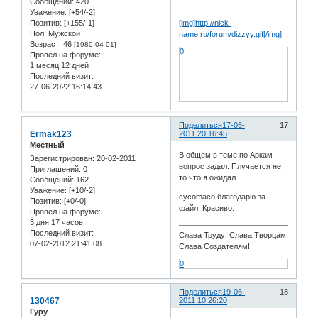
Сообщений:
420
Уважение:
[+54/-2]
Позитив:
[+155/-1]
[img]http://nick-
Пол:
Мужской
name.ru/forum/dizzyy.gif[/img]
Возраст:
46
[1980-04-01]
0
Провел на форуме:
1 месяц 12 дней
Последний визит:
27-06-2022 16:14:43
Поделиться
17-06-
17
Ermak123
2011 20:16:45
Местный
В общем в теме по Аркам
Зарегистрирован
: 20-02-2011
вопрос задал. Плучается не
Приглашений:
0
то что я ожидал.
Сообщений:
162
Уважение:
[+10/-2]
cycomaco благодарю за
Позитив:
[+0/-0]
файл. Красиво.
Провел на форуме:
3 дня 17 часов
Последний визит:
Слава Труду! Слава Творцам!
07-02-2012 21:41:08
Слава Создателям!
0
Поделиться
19-06-
18
130467
2011 10:26:20
Гуру