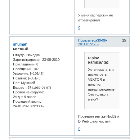
У меня касперский не
отреагировал
0
Поделиться
30-06-
25
shuman
2011 01:25:52
Местный
Откуда:
Находка
teplov
Зарегистрирован
: 23-08-2010
написал(а):
Приглашений:
0
Сообщений:
107
Хотел скачать и
Уважение:
[+106/-3]
посмотреть
Позитив:
[+351/-5]
VEKTOR и
Пол:
Мужской
получил
Возраст:
67
[1959-06-07]
предупреждение:
Провел на форуме:
Это только у
24 дня 9 часов
меня?
Последний визит:
24-01-2026 09:33:42
Проверял тем же Nod32 и
DrWeb файл чистый.
0