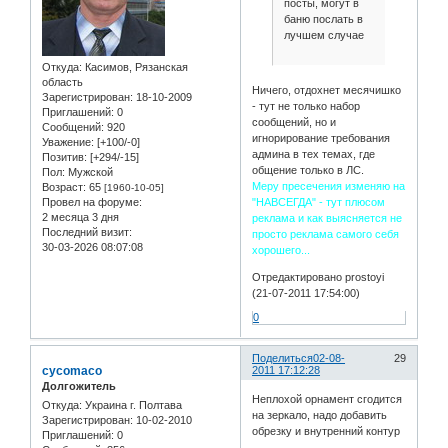
посты, могут в
баню послать в
лучшем случае
Откуда:
Касимов, Рязанская
область
Ничего, отдохнет месячишко
Зарегистрирован
: 18-10-2009
- тут не только набор
Приглашений:
0
сообщений, но и
Сообщений:
920
игнорирование требования
Уважение:
[+100/-0]
админа в тех темах, где
Позитив:
[+294/-15]
общение только в ЛС.
Пол:
Мужской
Меру пресечения изменяю на
Возраст:
65
[1960-10-05]
"НАВСЕГДА" - тут плюсом
Провел на форуме:
2 месяца 3 дня
реклама и как выясняется не
Последний визит:
просто реклама самого себя
30-03-2026 08:07:08
хорошего...
Отредактировано prostoyi
(21-07-2011 17:54:00)
0
Поделиться
02-08-
29
cycomaco
2011 17:12:28
Долгожитель
Неплохой орнамент сгодится
Откуда:
Украина г. Полтава
на зеркало, надо добавить
Зарегистрирован
: 10-02-2010
обрезку и внутренний контур
Приглашений:
0