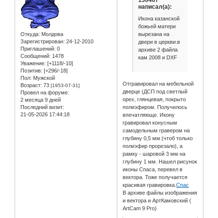
130467
написал(а):
Икона казанской
божьей матери
вырезана на
Откуда:
Молдова
Зарегистрирован
: 24-12-2010
двери в церкви.в
Приглашений:
0
архиве 2 файла
Сообщений:
1478
кам 2008 и DXF
Уважение:
[+1118/-10]
Позитив:
[+296/-18]
Пол:
Мужской
Отгравировал на мебельной
Возраст:
73
[1953-07-31]
дверце (ДСП под светлый
Провел на форуме:
орех, глянцевая, покрыто
2 месяца 9 дней
Последний визит:
полиэфиром. Получилось
21-05-2026 17:44:18
впечатляюще. Икону
гравировал конусным
самодельным гравером на
глубину 0,5 мм (чтоб только
полиэфир прорезало), а
рамку - шаровой 3 мм на
глубину 1 мм. Нашел рисунок
иконы Спаса, перевел в
вектора. Тоже получается
красивая гравировка.
Спас
В архиве файлы изображения
и вектора и АртКамовский (
ArtCam 9 Pro)