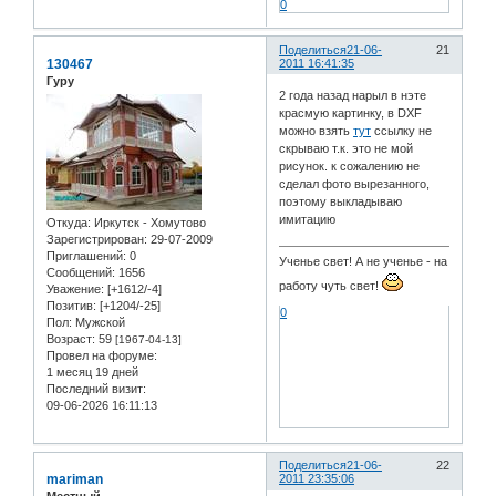
0
Поделиться
21-06-
21
130467
2011 16:41:35
Гуру
2 года назад нарыл в нэте
красмую картинку, в DXF
можно взять
тут
ссылку не
скрываю т.к. это не мой
рисунок. к сожалению не
сделал фото вырезанного,
поэтому выкладываю
имитацию
Откуда:
Иркутск - Хомутово
Зарегистрирован
: 29-07-2009
Приглашений:
0
Ученье свет! А не ученье - на
Сообщений:
1656
работу чуть свет!
Уважение:
[+1612/-4]
Позитив:
[+1204/-25]
0
Пол:
Мужской
Возраст:
59
[1967-04-13]
Провел на форуме:
1 месяц 19 дней
Последний визит:
09-06-2026 16:11:13
Поделиться
21-06-
22
mariman
2011 23:35:06