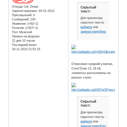
Откуда:
UA, Dnepr
Скрытый
Зарегистрирован
: 04-01-2012
текст:
Приглашений:
0
Для просмотра
Сообщений:
234
скрытого текста -
Уважение:
[+92/-1]
войдите
или
Позитив:
[+357/-1]
зарегистрируйтесь
.
Пол:
Мужской
Провел на форуме:
22 дня 10 часов
Последний визит:
20-11-2023 21:52:15
Отрисовал средний узорчик,
Corel Draw 12, 26 кБ,
элементы расположены на
разных слоях:
Скрытый
текст:
Для просмотра
скрытого текста -
войдите
или
зарегистрируйтесь
.