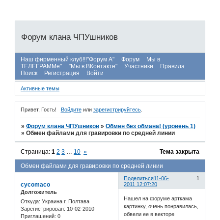
Форум клана ЧПУшников
Наш фирменный клуб!!!"Форум А"
Форум
Мы в
ТЕЛЕГРАММе"
"Мы в ВКонтакте"
Участники
Правила
Поиск
Регистрация
Войти
Активные темы
Привет, Гость!
Войдите
или
зарегистрируйтесь
.
»
Форум клана ЧПУшников
»
Обмен без обмана! (уровень 1)
»
Обмен файлами для гравировки по средней линии
Страница:
1
2
3
…
10
»
Тема закрыта
Обмен файлами для гравировки по средней линии
Поделиться
11-06-
1
cycomaco
2011 12:07:20
Долгожитель
Нашел на форуме арткама
Откуда:
Украина г. Полтава
картинку, очень понравилась,
Зарегистрирован
: 10-02-2010
обвели ее в векторе
Приглашений:
0