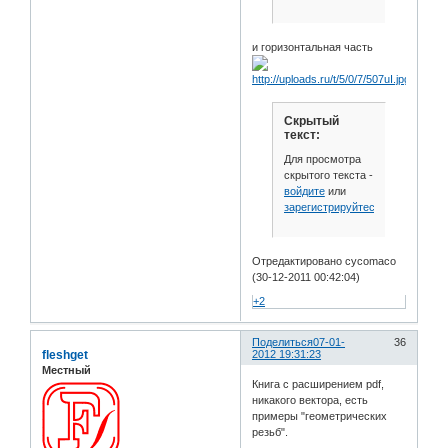
и горизонтальная часть
Скрытый
текст:
Для просмотра
скрытого текста -
войдите
или
зарегистрируйтесь
.
Отредактировано cycomaco
(30-12-2011 00:42:04)
+2
Поделиться
07-01-
36
fleshget
2012 19:31:23
Местный
Книга с расширением pdf,
никакого вектора, есть
примеры "геометрических
резьб".