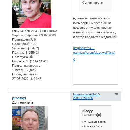
Супер просто
ну нельзя таким образом
бить посты, могут в баню
послать в лучшем случае
Откуда:
Украина, Червоноград
а такие посты пиши в личку ,
Зарегистрирован
: 09-07-2009
и автор поделится моделькой
Приглашений:
0
Сообщений:
420
[img]http://nick-
Уважение:
[+54/-2]
Позитив:
[+155/-1]
name.ru/forum/dizzyy.gif[/img]
Пол:
Мужской
0
Возраст:
46
[1980-04-01]
Провел на форуме:
1 месяц 12 дней
Последний визит:
27-06-2022 16:14:43
Поделиться
21-07-
28
prostoyi
2011 17:39:35
Долгожитель
dizzyy
написал(а):
ну нельзя таким
образом бить