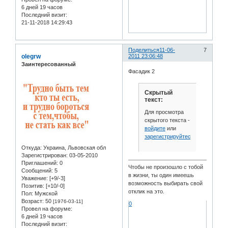
6 дней 19 часов
Последний визит:
21-11-2018 14:29:43
Поделиться
11-06-
7
olegrw
2011 23:06:48
Заинтересованный
Фасадик 2
Скрытый
текст:
Для просмотра
скрытого текста -
войдите
или
зарегистрируйтесь
.
Откуда:
Украина, Львовская обл
Зарегистрирован
: 03-05-2010
Приглашений:
0
Чтобы не произошло с тобой
Сообщений:
5
в жизни, ты один имеешь
Уважение:
[+9/-3]
возможность выбирать свой
Позитив:
[+10/-0]
отклик на это.
Пол:
Мужской
Возраст:
50
[1976-03-11]
0
Провел на форуме:
6 дней 19 часов
Последний визит: