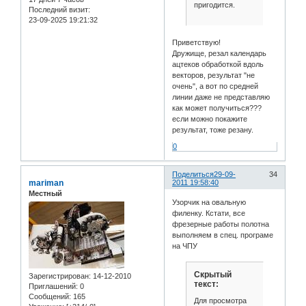
пригодится.
Последний визит:
23-09-2025 19:21:32
Приветствую!
Дружище, резал календарь
ацтеков обработкой вдоль
векторов, результат "не
очень", а вот по средней
линии даже не представляю
как может получиться???
если можно покажите
результат, тоже резану.
0
Поделиться
29-09-
34
mariman
2011 19:58:40
Местный
Узорчик на овальную
филенку. Кстати, все
фрезерные работы полотна
выполняем в спец. програме
на ЧПУ
Скрытый
Зарегистрирован
: 14-12-2010
текст:
Приглашений:
0
Сообщений:
165
Для просмотра