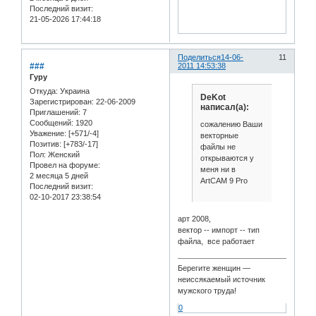
Последний визит:
21-05-2026 17:44:18
Поделиться
14-06-
11
###
2011 14:53:38
Гуру
Откуда:
Украина
DeKot
Зарегистрирован
: 22-06-2009
написал(а):
Приглашений:
7
Сообщений:
1920
сожалению Ваши
Уважение:
[+571/-4]
векторные
Позитив:
[+783/-17]
файлы не
Пол:
Женский
открываются у
Провел на форуме:
меня ни в
2 месяца 5 дней
ArtCAM 9 Pro
Последний визит:
02-10-2017 23:38:54
арт 2008,
вектор -- импорт -- тип
файла, все работает
Берегите женщин —
неиссякаемый источник
мужского труда!
0