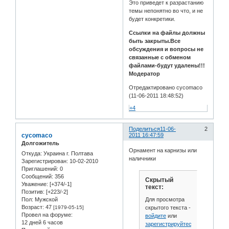
Это приведет к разрастанию
темы непонятно во что, и не
будет конкретики.
Ссылки на файлы должны
быть закрыты.Все
обсуждения и вопросы не
связанные с обменом
файлами-будут удалены!!!
Модератор
Отредактировано cycomaco
(11-06-2011 18:48:52)
+4
Поделиться
11-06-
2
cycomaco
2011 16:47:59
Долгожитель
Орнамент на карнизы или
Откуда:
Украина г. Полтава
наличники
Зарегистрирован
: 10-02-2010
Приглашений:
0
Сообщений:
356
Скрытый
Уважение:
[+374/-1]
текст:
Позитив:
[+223/-2]
Для просмотра
Пол:
Мужской
Возраст:
47
скрытого текста -
[1979-05-15]
Провел на форуме:
войдите
или
12 дней 6 часов
зарегистрируйтесь
.