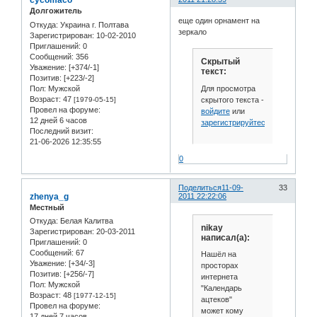
cycomaco
Долгожитель
еще один орнамент на
Откуда:
Украина г. Полтава
зеркало
Зарегистрирован
: 10-02-2010
Приглашений:
0
Сообщений:
356
Скрытый
Уважение:
[+374/-1]
текст:
Позитив:
[+223/-2]
Для просмотра
Пол:
Мужской
Возраст:
47
скрытого текста -
[1979-05-15]
Провел на форуме:
войдите
или
12 дней 6 часов
зарегистрируйтесь
.
Последний визит:
21-06-2026 12:35:55
0
Поделиться
11-09-
33
zhenya_g
2011 22:22:06
Местный
Откуда:
Белая Калитва
nikay
Зарегистрирован
: 20-03-2011
написал(а):
Приглашений:
0
Сообщений:
67
Нашёл на
Уважение:
[+34/-3]
просторах
Позитив:
[+256/-7]
интернета
Пол:
Мужской
"Календарь
Возраст:
48
[1977-12-15]
ацтеков"
Провел на форуме:
может кому
17 дней 7 часов