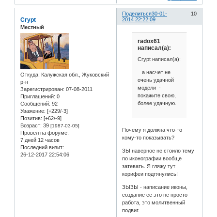
Поделиться
30-01-
10
Crypt
2014 22:22:09
Местный
radox61
написал(а):
Crypt написал(а):
а насчет не
Откуда:
Калужская обл., Жуковский
очень удачной
р-н
модели -
Зарегистрирован
: 07-08-2011
покажите свою,
Приглашений:
0
более удачную.
Сообщений:
92
Уважение:
[+229/-3]
Позитив:
[+62/-9]
Возраст:
39
[1987-03-05]
Почему я должна что-то
Провел на форуме:
кому-то показывать?
7 дней 12 часов
Последний визит:
ЗЫ наверное не стоило тему
26-12-2017 22:54:06
по иконографии вообще
затевать. Я гляжу тут
корифеи подтянулись!
ЗЫЗЫ - написание иконы,
создание ее это не просто
работа, это молитвенный
подвиг.