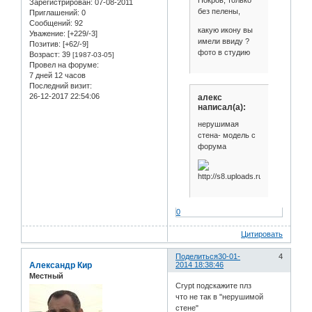
Зарегистрирован
: 07-08-2011
без пелены,
Приглашений:
0
Сообщений:
92
какую икону вы
Уважение:
[+229/-3]
имели ввиду ?
Позитив:
[+62/-9]
фото в студию
Возраст:
39
[1987-03-05]
Провел на форуме:
7 дней 12 часов
Последний визит:
26-12-2017 22:54:06
алекс
написал(а):
нерушимая
стена- модель с
форума
0
Цитировать
Поделиться
30-01-
4
Александр Кир
2014 18:38:46
Местный
Crypt подскажите плз
что не так в "нерушимой
стене"