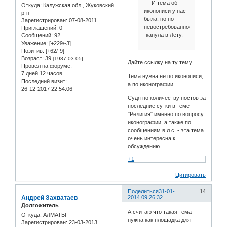
И тема об
Откуда:
Калужская обл., Жуковский
иконописи у нас
р-н
была, но по
Зарегистрирован
: 07-08-2011
невостребованности
Приглашений:
0
-канула в Лету.
Сообщений:
92
Уважение:
[+229/-3]
Позитив:
[+62/-9]
Возраст:
39
[1987-03-05]
Дайте ссылку на ту тему.
Провел на форуме:
7 дней 12 часов
Тема нужна не по иконописи,
Последний визит:
а по иконографии.
26-12-2017 22:54:06
Судя по количеству постов за
последние сутки в теме
"Религия" именно по вопросу
иконографии, а также по
сообщениям в л.с. - эта тема
очень интересна к
обсуждению.
+1
Цитировать
Поделиться
31-01-
14
Андрей Захватаев
2014 09:26:32
Долгожитель
А считаю что такая тема
Откуда:
АЛМАТЫ
нужна как площадка для
Зарегистрирован
: 23-03-2013