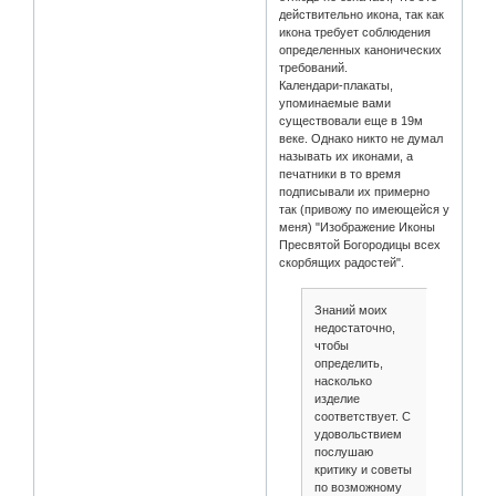
действительно икона, так как
икона требует соблюдения
определенных канонических
требований.
Календари-плакаты,
упоминаемые вами
существовали еще в 19м
веке. Однако никто не думал
называть их иконами, а
печатники в то время
подписывали их примерно
так (привожу по имеющейся у
меня) "Изображение Иконы
Пресвятой Богородицы всех
скорбящих радостей".
Знаний моих
недостаточно,
чтобы
определить,
насколько
изделие
соответствует. С
удовольствием
послушаю
критику и советы
по возможному