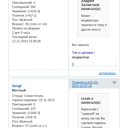
Андрей
Приглашений:
4
Захватаев
Сообщений:
582
написал(а):
Уважение:
[+314/-0]
Позитив:
[+41/-1]
Может
Пол:
Мужской
модератору
Возраст:
65
[1961-07-30]
перенести тему в
Провел на форуме:
другое место
2 дня 3 часа
Последний визит:
12-11-2023 14:48:28
Вот именно.
Так и сделаем !
модератор
0
Цитировать
Поделиться
31-01-
16
Sergii
2014 13:47:18
Местный
Откуда:
Севастополь
rezak-s
Зарегистрирован
: 22-11-2013
написал(а):
Приглашений:
0
Сообщений:
147
Барельеф с
Уважение:
[+344/-3]
"заявкой" на
Позитив:
[+54/-2]
икону,так как Вы
Пол:
Мужской
сделали надпись
Возраст:
57
[1968-10-17]
(скрин Вашей