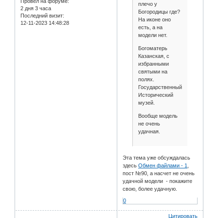
Провел на форуме:
плечо у
2 дня 3 часа
Богородицы где?
Последний визит:
На иконе оно
12-11-2023 14:48:28
есть, а на
модели нет.
Богоматерь
Казанская, с
избранными
святыми на
полях.
Государственный
Исторический
музей.
Вообще модель
не очень
удачная.
Эта тема уже обсуждалась
здесь
Обмен файлами - 1
,
пост №90, а насчет не очень
удачной модели - покажите
свою, более удачную.
0
Цитировать