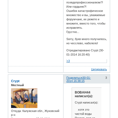
псевдопрофессионализм?!
Или гордыню?!
Ошибок катастрофическое
множество и вы, уважаемые
форумчане, их режете и
множите, вместо того, чтобы
исправлять.
Грустно...
Sorry, букв много получилось,
но чесслово, наболело!
Отредактировано Crypt (30-
01-2014 16:20:40)
+3
Цитировать
Поделиться
30-01-
3
Crypt
2014 16:38:15
Местный
BOBAH44
написал(а):
Crypt написал(а):
хотя это
Откуда:
Калужская обл., Жуковский
чистой воды
р-н
Покров, только