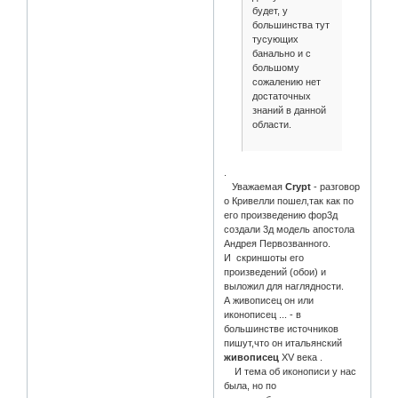
будет, у
большинства тут
тусующих
банально и с
большому
сожалению нет
достаточных
знаний в данной
области.
.
Уважаемая
Crypt
- разговор
о Кривелли пошел,так как по
его произведению фор3д
создали 3д модель апостола
Андрея Первозванного.
И скриншоты его
произведений (обои) и
выложил для наглядности.
А живописец он или
иконописец ... - в
большинстве источников
пишут,что он итальянский
живописец
XV века .
И тема об иконописи у нас
была, но по