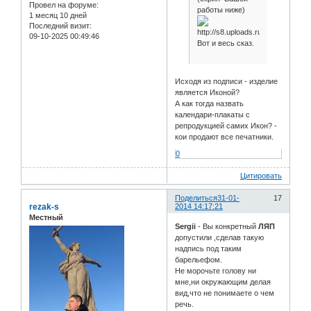
Провел на форуме:
работы ниже)
1 месяц 10 дней
Последний визит:
09-10-2025 00:49:46
Вот и весь сказ.
Исходя из подписи - изделие
является Иконой?
А как тогда назвать
календари-плакаты с
репродукцией самих Икон? -
кои продают все печатники.
0
Цитировать
Поделиться
31-01-
17
rezak-s
2014 14:17:21
Местный
Sergii
- Вы конкретный
ЛЯП
допустили ,сделав такую
надпись под таким
барельефом.
Не морочьте голову ни
мне,ни окружающим делая
вид,что не понимаете о чем
речь.