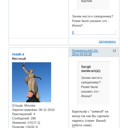
вцелом.
Зачем нести к священнику?
Разве было указано это -
Икона?
0
Цитировать
Поделиться
31-01-
12
rezak-s
2014 04:53:39
Местный
Sergii
написал(а):
Зачем нести к
священнику?
Разве было
указано это -
Икона?
Откуда:
Москва
Зарегистрирован
: 06-11-2010
Барельеф с "заявкой" на
Приглашений:
4
икону,так как Вы сделали
Сообщений:
288
надпись (скрин Вашей
Уважение:
[+517/-1]
работы ниже)
Позитив:
[+615/-1]