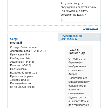
А, судя по тону, все
обсуждение сведется к тому,
что "художнеГа опять
обидели", не так ли?
0
Цитировать
Поделиться
31-01-
11
Sergii
2014 00:55:47
Местный
Откуда:
Севастополь
rezak-s
Зарегистрирован
: 22-11-2013
написал(а):
Приглашений:
0
Сообщений:
147
Отнесите этот
Уважение:
[+344/-3]
барельеф с
Позитив:
[+54/-2]
изображением
Пол:
Мужской
св.апостола
Возраст:
57
[1968-10-17]
Андрея
Провел на форуме:
Первозванного
1 месяц 10 дней
к православному
Последний визит:
священнику и
09-10-2025 00:49:46
примите к
сведению на
будущее,всё,что
он скажет Вам и
по этой работе и