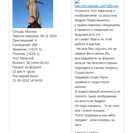
Отнесите этот барельеф с
изображением св.апостола
Андрея Первозванного
к православному священнику
и примите к сведению на
Откуда:
Москва
будущее,всё,что
Зарегистрирован
: 06-11-2010
он скажет Вам и по этой
Приглашений:
4
работе и вцелом.
Сообщений:
288
Не мне Вас поучать.Но не
Уважение:
[+517/-1]
первое фото иконы Вы
Позитив:
[+615/-1]
Пол:
Мужской
выкладываете на форуме -
Возраст:
58
[1968-08-02]
нельзя так безответственно
Провел на форуме:
подходить к такому вопросу.
22 дня 9 часов
Существуют
Последний визит:
традиции,существуют
31-05-2015 14:04:58
правила и существуют
каноны.
В православной иконописи не
принято такое изображение
св.апостола Андрея.
Не надо говорить - "я не знал
или - а мне сказали..."
Чтите традиции и изучайте
предмет , коли взялись за
него.
Святой Стефан