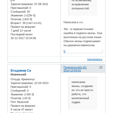
р-н
по возможному
Зарегистрирован
: 07-08-2011
исправлению
Приглашений:
0
оплошностей.
Сообщений:
92
Уважение:
[+229/-3]
Позитив:
[+62/-9]
Написала в л.с.
Возраст:
39
[1987-03-05]
Провел на форуме:
ЗЫ - в первоисточнике
7 дней 12 часов
ошибка в подписи иконы. Она
Последний визит:
выполнена на русском языке.
26-12-2017 22:54:06
Обычно иконы подписывают
на церковнославянском.
0
Цитировать
Поделиться
01-02-
22
Владимир Св
2014 14:54:01
Новенький
Откуда:
Кременчуг
написание
Зарегистрирован
: 22-04-2013
иконы, создание
Приглашений:
0
ее это не просто
Сообщений:
0
работа, это
Уважение:
[+30/-3]
молитвенный
Позитив:
[+0/-0]
Пол:
Мужской
подвиг.
Провел на форуме:
5 часов 47 минут