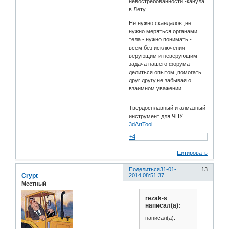
невостребованности -канула
в Лету.
Не нужно скандалов ,не
нужно меряться органами
тела - нужно понимать -
всем,без исключения -
верующим и неверующим -
задача нашего форума -
делиться опытом ,помогать
друг другу,не забывая о
взаимном уважении.
Твердосплавный и алмазный
инструмент для ЧПУ
3dArtTool
+4
Цитировать
Поделиться
31-01-
13
Crypt
2014 08:51:37
Местный
rezak-s
написал(а):
написал(а):