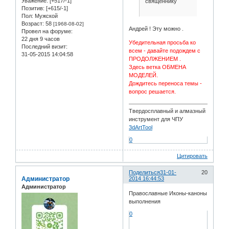
Уважение:
[+517/-1]
священнику
Позитив:
[+615/-1]
Пол:
Мужской
Возраст:
58
[1968-08-02]
Андрей ! Эту можно .
Провел на форуме:
22 дня 9 часов
Убедительная просьба ко
Последний визит:
всем - давайте подождем с
31-05-2015 14:04:58
ПРОДОЛЖЕНИЕМ .
Здесь ветка ОБМЕНА
МОДЕЛЕЙ.
Дождитесь переноса темы -
вопрос решается.
Твердосплавный и алмазный
инструмент для ЧПУ
3dArtTool
0
Цитировать
Поделиться
31-01-
20
Администратор
2014 16:44:53
Администратор
Православные Иконы-каноны
выполнения
0