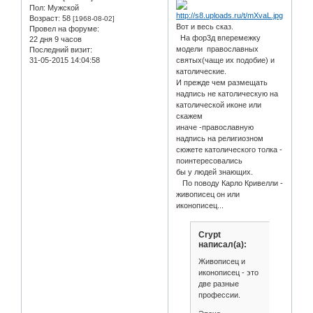
Пол:
Мужской
Возраст:
58
[1968-08-02]
Вот и весь сказ.
Провел на форуме:
На фор3д вперемежку
22 дня 9 часов
модели православных
Последний визит:
31-05-2015 14:04:58
святых(чаще их подобие) и
католические.
И прежде чем размещать
надпись не католическую на
католической иконе или
скажем
иначе -православную
надпись на религиозном
сюжете католического толка -
поинтересовались
бы у людей знающих.
По поводу Карло Кривелли -
живописец он или
иконописец...
Crypt
написал(а):
Живописец и
иконописец - это
две разные
профессии.