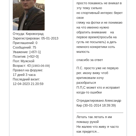
просто покамись не вникал в
эту тему сильно
но спортивный интерес берет
свое
гляжу на фотки и не понимаю
на что именно нужно
обратить внимание на
Откуда:
Кировоград
первое время(просьба на
Зарегистрирован
: 05-01-2013
гугль не посылать) а дать
Приглашений:
0
немного конкретики хоть
Сообщений:
75
малость
Уважение:
[+87/-1]
Позитив:
[+92/-0]
спасибо за ответ
Пол:
Мужской
Возраст:
43
[1983-06-09]
П.С. просто уже не первую
Провел на форуме:
рег. икону вижу чтоб
17 дней 3 часа
критиковали хочу
Последний визит:
разобраться
12-04-2023 21:20:59
П.П,С может кто и исправит
когда-то ошибки
Отредактировано Александр
Кир (30-01-2014 18:39:39)
Летать так летать я им
помашу рукой
Не жалею что живу я часто
как придется...