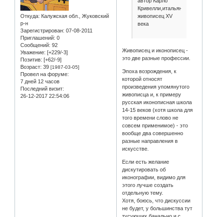
автор Карло
Кривелли,итальянский
живописец XV
Откуда:
Калужская обл., Жуковский
р-н
века
Зарегистрирован
: 07-08-2011
Приглашений:
0
Сообщений:
92
Живописец и иконописец -
Уважение:
[+229/-3]
это две разные профессии.
Позитив:
[+62/-9]
Возраст:
39
[1987-03-05]
Эпоха возрождения, к
Провел на форуме:
которой относят
7 дней 12 часов
произведения упомянутого
Последний визит:
живописца и, к примеру
26-12-2017 22:54:06
русская иконописная школа
14-15 веков (хотя школа для
того времени слово не
совсем применимое) - это
вообще два совершенно
разные направления в
искусстве.
Если есть желание
дискутировать об
иконографии, видимо для
этого лучше создать
отдельную тему.
Хотя, боюсь, что дискуссии
не будет, у большинства тут
тусующих банально и с