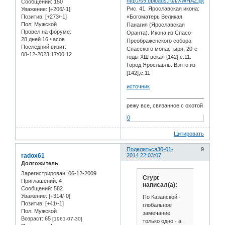
Сообщений:
150
Рис. 41. Ярославская икона:
Уважение:
[+206/-1]
«Богоматерь Великая
Позитив:
[+273/-1]
Пол:
Мужской
Панагия (Ярославская
Провел на форуме:
Оранта). Икона из Спасо-
28 дней 16 часов
Преображенского собора
Последний визит:
Спасского монастыря, 20-е
08-12-2023 17:00:12
годы ХШ века» [142],с.11.
Город Ярославль. Взято из
[142],с.11
источник
режу все, связанное с охотой
0
Цитировать
Поделиться
30-01-
9
radox61
2014 22:03:07
Долгожитель
Зарегистрирован
: 06-12-2009
Crypt
Приглашений:
4
написал(а):
Сообщений:
582
Уважение:
[+314/-0]
По Казанской -
Позитив:
[+41/-1]
глобальное
Пол:
Мужской
замечание
Возраст:
65
[1961-07-30]
только одно - а