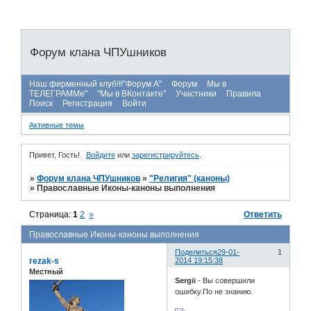
Форум клана ЧПУшников
Наш фирменный клуб!!!"Форум А"
Форум
Мы в
ТЕЛЕГРАММе"
"Мы в ВКонтакте"
Участники
Правила
Поиск
Регистрация
Войти
Активные темы
Привет, Гость!
Войдите
или
зарегистрируйтесь
.
»
Форум клана ЧПУшников
»
"Религия" (каноны)
»
Православные Иконы-каноны выполнения
Страница:
1
2
»
Ответить
Православные Иконы-каноны выполнения
Поделиться
29-01-
1
rezak-s
2014 19:15:38
Местный
Sergii
- Вы совершили
ошибку.По не знанию.