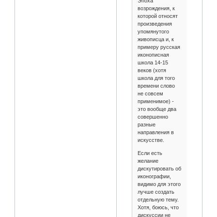
Эпоха
возрождения, к
которой относят
произведения
упомянутого
живописца и, к
примеру русская
иконописная
школа 14-15
веков (хотя
школа для того
времени слово
не совсем
применимое) -
это вообще два
совершенно
разные
направления в
искусстве.
Если есть
желание
дискутировать об
иконографии,
видимо для этого
лучше создать
отдельную тему.
Хотя, боюсь, что
дискуссии не