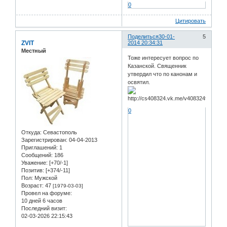
0
Цитировать
Поделиться
30-01-
5
ZVIT
2014 20:34:31
Местный
Тоже интересует вопрос по
Казанской. Священник
утвердил что по канонам и
освятил.
0
Откуда:
Севастополь
Зарегистрирован
: 04-04-2013
Приглашений:
1
Сообщений:
186
Уважение:
[+70/-1]
Позитив:
[+374/-11]
Пол:
Мужской
Возраст:
47
[1979-03-03]
Провел на форуме:
10 дней 6 часов
Последний визит:
02-03-2026 22:15:43