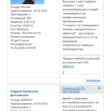
Выпуская в свет подобное -
сбиваете с толку
Откуда:
Москва
малоразбирающихся людей
Зарегистрирован
: 06-11-2010
,полагающихся на
Приглашений:
4
профессионализм
Сообщений:
288
производителей.
Уважение:
[+517/-1]
"Съезжать" на "календарики-
Позитив:
[+615/-1]
Пол:
Мужской
плакаты самодеятельного
Возраст:
58
[1968-08-02]
характера" - да,согласен -
Провел на форуме:
примеров много,но и это не
22 дня 9 часов
оправдание
Последний визит:
уподобляться подобным
31-05-2015 14:04:58
производителям.
Твердосплавный и алмазный
инструмент для ЧПУ
3dArtTool
0
Цитировать
Поделиться
31-01-
18
Андрей Захватаев
2014 14:30:29
Долгожитель
Давайте продолжим
Откуда:
АЛМАТЫ
вот икона(как покупалась на
Зарегистрирован
: 23-03-2013
фор 3 д) и раскрашена
Приглашений:
0
мастером у меня вопрос а