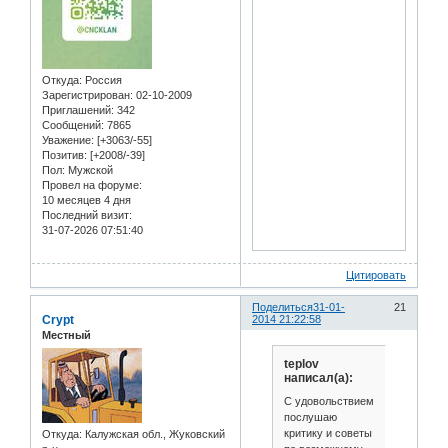
Откуда:
Россия
Зарегистрирован
: 02-10-2009
Приглашений:
342
Сообщений:
7865
Уважение:
[+3063/-55]
Позитив:
[+2008/-39]
Пол:
Мужской
Провел на форуме:
10 месяцев 4 дня
Последний визит:
31-07-2026 07:51:40
Цитировать
Поделиться
31-01-
21
Crypt
2014 21:22:58
Местный
teplov
написал(а):
С удовольствием
послушаю
критику и советы
Откуда:
Калужская обл., Жуковский