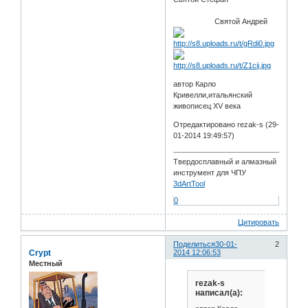
Святой Андрей
автор Карло
Кривелли,итальянский
живописец XV века
Отредактировано rezak-s (29-
01-2014 19:49:57)
Твердосплавный и алмазный
инструмент для ЧПУ
3dArtTool
0
Цитировать
Поделиться
30-01-
2
Crypt
2014 12:06:53
Местный
rezak-s
написал(а):