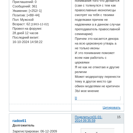
понимания того что делается
Приглашений:
0
(сам с толкнулся с тем как
Сообщений:
361
православные иконописцы
Уважение:
[+252/-1]
смотрят на тебя с твоими
Позитив:
[+88/-44]
Пол:
Мужской
поделками причем не
Возраст:
62
[1963-12-02]
надомники а в данном случаи
Провел на форуме:
преподаватель православной
28 дней 12 часов
семинарии)
Последний визит:
Причем это касается декора
16-10-2024 14:58:22
на всю церковную утварь а
не только иконы
И это понимание поможет
всем нам работать с
церквями
Я не как не отметаю и другие
религии
Может модератору перенести
тему в другое место где
обмен моделями не критичен
ЗЫ мое мнение
0
Цитировать
Поделиться
31-01-
15
radox61
2014 09:35:59
Долгожитель
Зарегистрирован
: 06-12-2009