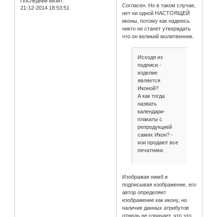
Последний визит:
Согласен. Но в таком случае,
21-12-2014 18:53:51
нет ни одной НАСТОЯЩЕЙ
иконы, потому как надеюсь
никто не станет утверждать
что он великий молитвенник.
Исходя из
подписи -
изделие
является
Иконой?
А как тогда
назвать
календари-
плакаты с
репродукцией
самих Икон? -
кои продают все
печатники.
Изображая нимб и
подписывая изображение, его
автор определяет
изображение как икону, но
наличие данных атрибутов
отнюдь не означает, что это