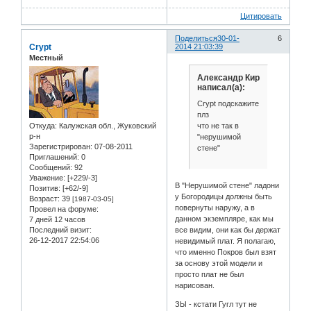
Цитировать
Поделиться
30-01-
6
Crypt
2014 21:03:39
Местный
Александр Кир
написал(а):
Crypt подскажите
плз
что не так в
Откуда:
Калужская обл., Жуковский
р-н
"нерушимой
Зарегистрирован
: 07-08-2011
стене"
Приглашений:
0
Сообщений:
92
Уважение:
[+229/-3]
В "Нерушимой стене" ладони
Позитив:
[+62/-9]
у Богородицы должны быть
Возраст:
39
[1987-03-05]
повернуты наружу, а в
Провел на форуме:
данном экземпляре, как мы
7 дней 12 часов
Последний визит:
все видим, они как бы держат
26-12-2017 22:54:06
невидимый плат. Я полагаю,
что именно Покров был взят
за основу этой модели и
просто плат не был
нарисован.
ЗЫ - кстати Гугл тут не