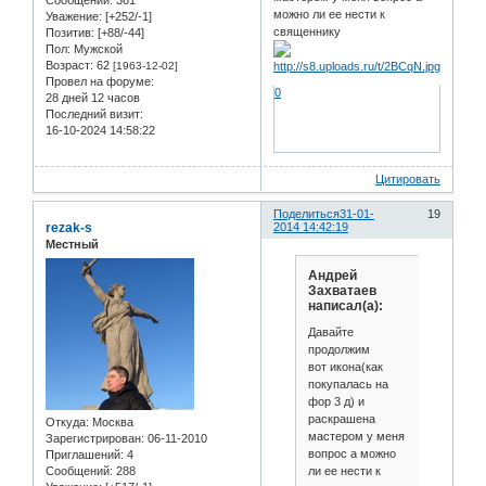
Сообщений:
361
можно ли ее нести к
Уважение:
[+252/-1]
священнику
Позитив:
[+88/-44]
Пол:
Мужской
Возраст:
62
[1963-12-02]
Провел на форуме:
0
28 дней 12 часов
Последний визит:
16-10-2024 14:58:22
Цитировать
Поделиться
31-01-
19
rezak-s
2014 14:42:19
Местный
Андрей
Захватаев
написал(а):
Давайте
продолжим
вот икона(как
покупалась на
фор 3 д) и
раскрашена
Откуда:
Москва
мастером у меня
Зарегистрирован
: 06-11-2010
вопрос а можно
Приглашений:
4
ли ее нести к
Сообщений:
288