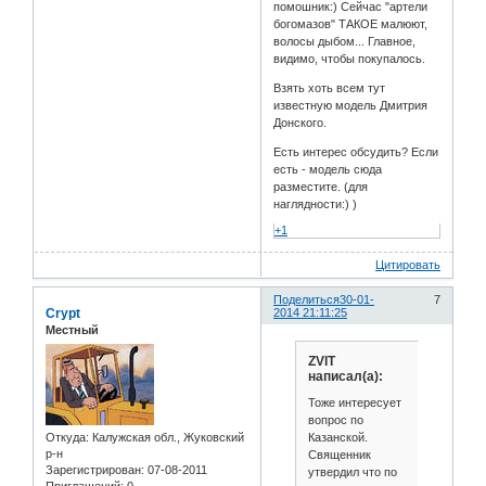
помошник:) Сейчас "артели
богомазов" ТАКОЕ малюют,
волосы дыбом... Главное,
видимо, чтобы покупалось.
Взять хоть всем тут
известную модель Дмитрия
Донского.
Есть интерес обсудить? Если
есть - модель сюда
разместите. (для
наглядности:) )
+1
Цитировать
Поделиться
30-01-
7
Crypt
2014 21:11:25
Местный
ZVIT
написал(а):
Тоже интересует
вопрос по
Казанской.
Откуда:
Калужская обл., Жуковский
р-н
Священник
Зарегистрирован
: 07-08-2011
утвердил что по
Приглашений:
0