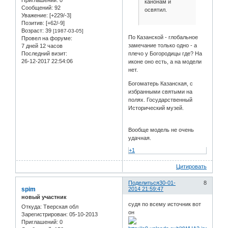
канонам и
Сообщений:
92
освятил.
Уважение:
[+229/-3]
Позитив:
[+62/-9]
Возраст:
39
[1987-03-05]
По Казанской - глобальное
Провел на форуме:
замечание только одно - а
7 дней 12 часов
Последний визит:
плечо у Богородицы где? На
26-12-2017 22:54:06
иконе оно есть, а на модели
нет.
Богоматерь Казанская, с
избранными святыми на
полях. Государственный
Исторический музей.
Вообще модель не очень
удачная.
+1
Цитировать
Поделиться
30-01-
8
spim
2014 21:59:47
новый участник
судя по всему источник вот
Откуда:
Тверская обл
он
Зарегистрирован
: 05-10-2013
Приглашений:
0