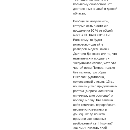
большому сожалению нет
достаточных знаний в данной
области.
Вообще те модели икон,
которые есть в сети и в
продаже на 90 % от общей
массы НЕ КАНОНИЧНЫ!
Если кому-то будет
интересно - давайте
разберем модель иконы
Дмитрия Донского или то, что
называется и продается
"нерушимая стена", хотя это
чистой воды Покров, только
без пелены, про образ
Николая Чудотворца,
срисованный с иконы 13 в.,
но, почему-то с приделанным
ростом (в оригинале икона
оплечная, а не ростовая) я
вообще молчу. Кто взял на
себя смелость переработать
первое из известных и
дошедших до нашего
времени иконописных
изображений св. Николая?
Зачем? Показать свой