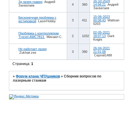
16-10-2024
3д лазер гравер
Андрей
4
360
14:58:21
Андрей
Захватаев
Захватаев
15-06-2023
Бесконечная проблема с
3
411
00:08:43
Wattsan
юстировкой
LaserHobby
0203
02-05-2021
Проблема с контроллером
2
1032
18:07:13
Dark
Trocen AWC7813.
Михаил С.
Knight
26-04-2021
Не работает лазер
3
390
21:51:08
Zukhair.zee
Сергей1488
Страница:
1
»
Форум клана ЧПУшников
»
Сборник вопросов по
лазерным станкам