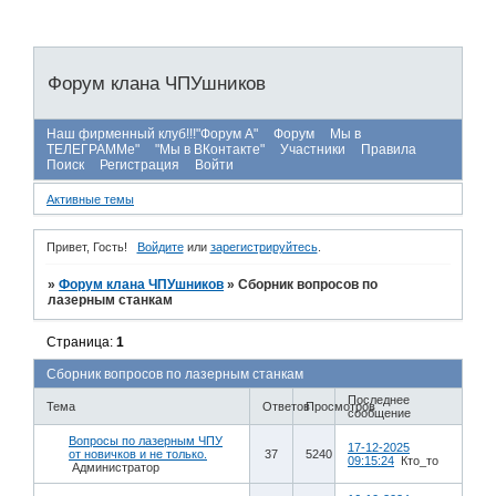
Форум клана ЧПУшников
Наш фирменный клуб!!!"Форум А"
Форум
Мы в
ТЕЛЕГРАММе"
"Мы в ВКонтакте"
Участники
Правила
Поиск
Регистрация
Войти
Активные темы
Привет, Гость!
Войдите
или
зарегистрируйтесь
.
»
Форум клана ЧПУшников
»
Сборник вопросов по
лазерным станкам
Страница:
1
Сборник вопросов по лазерным станкам
Последнее
Тема
Ответов
Просмотров
сообщение
Вопросы по лазерным ЧПУ
17-12-2025
от новичков и не только.
37
5240
09:15:24
Кто_то
Администратор